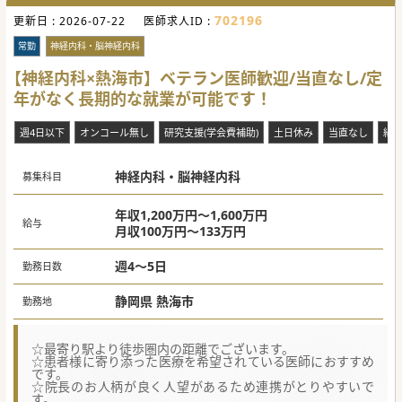
702196
更新日 :
2026-07-22
医師求人ID :
常勤
神経内科・脳神経内科
【神経内科×熱海市】ベテラン医師歓迎/当直なし/定
年がなく長期的な就業が可能です！
週4日以下
オンコール無し
研究支援(学会費補助)
土日休み
当直なし
紙
神経内科・脳神経内科
募集科目
年収1,200万円～1,600万円
給与
月収100万円～133万円
週4～5日
勤務日数
静岡県 熱海市
勤務地
☆最寄り駅より徒歩圏内の距離でございます。
☆患者様に寄り添った医療を希望されている医師におすすめ
です。
☆院長のお人柄が良く人望があるため連携がとりやすいで
す。