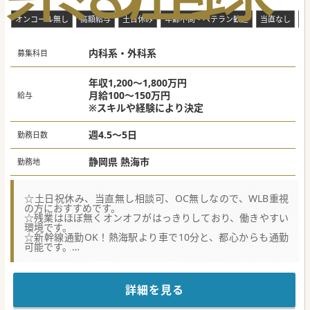
オンコール無し
高額給与
土日休み
年齢不問・ベテラン歓迎
当直なし
救
内科系・外科系
募集科目
年収1,200～1,800万円
月給100～150万円
給与
※スキルや経験により決定
週4.5～5日
勤務日数
静岡県 熱海市
勤務地
☆土日祝休み、当直無し相談可、OC無しなので、WLB重視
の方におすすめです。
☆残業はほぼ無くオンオフがはっきりしており、働きやすい
環境です。
☆新幹線通勤OK！熱海駅より車で10分と、都心からも通勤
可能です。
★☆コンサルタントからのメッセージ★☆
一年を通して温暖な環境で、綺麗な海も見える立地です。
メリハリのある働き方が可能で、QOL向上と共に高額年収も
詳細を見る
期待できます。
東京駅まで新幹線で1時間、名古屋駅まで2時間なので遠方の