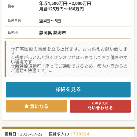
年収1,500万円～2,000万円
給与
月給125万円～166万円
週4日～5日
勤務日数
静岡県 熱海市
勤務地
☆在宅医療の事業を立ち上げます。お力添えお願い致しま
す。
☆残業がほとんど無くオンオフがはっきりしており働きやす
い環境です
☆新幹線通勤可！座ってご通勤できるため、都内方面からの
ご通勤も快適です。
★☆コンサルタントからのメッセージ★☆
温暖な気候で住みやすく子育てにも適しており、アクティビ
ティ豊富なリゾート地にございます。
詳細を見る
メリハリのある働き方が可能で、QOL向上とともにご経験に
応じて高額年収も期待できます。
東京駅まで新幹線で1時間、名古屋駅まで2時間と休日のお出
この求人に
かけにも便利な立地です。
気になる
問い合わせる
住宅手当も完備、転居可能な先生におすすめな求人ですので
お気軽にお問い合わせください。
#秋入職可
730824
更新日 :
2026-07-22
医師求人ID :