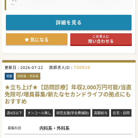
★☆コンサルタントからのメッセージ★☆
東海道沿線にございます医療機関からの募集です。
車通勤をご希望の場合は最寄りICより10分圏内、電車勤務を
ご希望の場合は最寄り駅より10分圏内とアクセスも良い立地
詳細を見る
でございます。
セカンドキャリアや長期的なご勤務を希望されている方にご
勤務いただきやすい環境です。
この求人に
少しでもご興味がございましたらお気軽にお問い合わせくだ
気になる
問い合わせる
さい。
#秋入職可
730826
更新日 :
2026-07-22
医師求人ID :
常勤
内科系・外科系
★立ち上げ★【訪問診療】年収2,000万円可能/当直
免除可/増員募集/新たなセカンドライフの拠点にも
おすすめ
週4日以下
オンコール無し
研究支援(学会費補助)
高額給与
在宅・訪問
内科系・外科系
募集科目