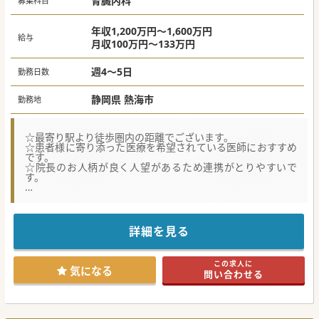
腎臓内科
募集科目
年収1,200万円～1,600万円
給与
月収100万円～133万円
週4～5日
勤務日数
静岡県 熱海市
勤務地
☆最寄り駅より徒歩圏内の距離でございます。
☆患者様に寄り添った医療を希望されている医師におすすめ
です。
☆院長のお人柄が良く人望があるため連携がとりやすいで
す。
★☆コンサルタントからのメッセージ★☆
東海道沿線にございます医療機関からの募集です。
車通勤をご希望の場合は最寄りICより10分圏内、電車勤務を
ご希望の場合は最寄り駅より10分圏内とアクセスも良い立地
詳細を見る
でございます。
セカンドキャリアや長期的なご勤務を希望されている方にご
勤務いただきやすい環境です。
この求人に
少しでもご興味がございましたらお気軽にお問い合わせくだ
気になる
問い合わせる
さい。
#秋入職可