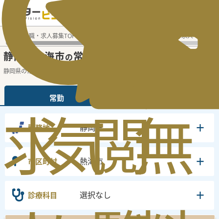
電話でのお問い合わせ：平日9:30-19:00
医師転職・求人募集TOP
常勤求人検索
静岡県 医師求人
静
静岡県熱海市
常勤医師求人・転職情報
の
静岡県の常勤の医師求人の検索結果です。
...
続きを読む▼
常勤
非常勤
求
気
閲
無
静岡県
勤務地
熱海市
市区町村
選択なし
診療科目