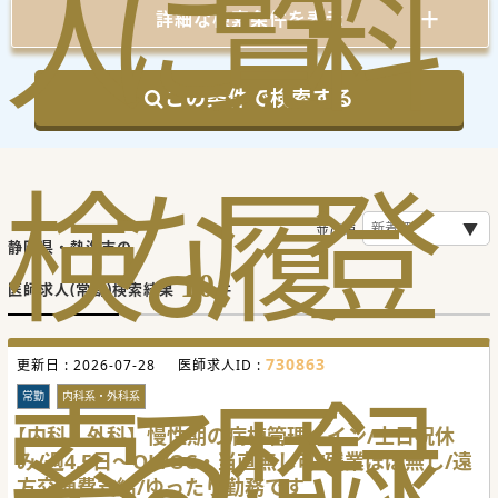
人
に
覧
料
詳細な検索条件を表示
この条件で検索する
検
な
履
登
並び順
静岡県・熱海市の
10
医師求人(常勤)検索結果
件
730863
更新日 :
2026-07-28
医師求人ID :
索
る
歴
録
常勤
内科系・外科系
【内科・外科】慢性期の病棟管理メイン/土日祝休
み/週4.5日～OK/OC・当直無し可/残業ほぼ無し/遠
方交通費支給/ゆったり勤務です