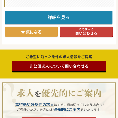
★☆コンサルタントからのメッセージ★☆
美容クリニックを新規オープン予定！管理医師を担っていた
だける方を募集しています！
新規クリニックだからこその、今しか募集されないポジショ
詳細を見る
ンです。
注入系施術の技術を高めることができ、またオペが苦手意識
がある方でもご活躍できる環境です。
この求人に
気になる方はお気軽にお問い合わせください。
気になる
問い合わせる
ご希望に沿った条件の求人情報をご提案
非公開求人について問い合わせる