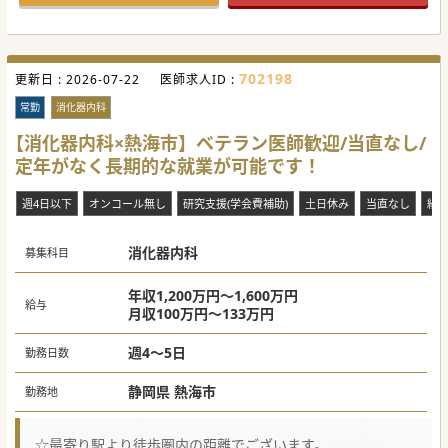
#秋入職可
702198
更新日 :
2026-07-22
医師求人ID :
常勤
消化器内科
【消化器内科×熱海市】ベテラン医師歓迎/当直なし/
定年がなく長期的な就業が可能です！
週4日以下
オンコール無し
研究支援(学会費補助)
土日休み
当直なし
紙
消化器内科
募集科目
年収1,200万円～1,600万円
給与
月収100万円～133万円
週4～5日
勤務日数
静岡県 熱海市
勤務地
☆最寄り駅より徒歩圏内の距離でございます。