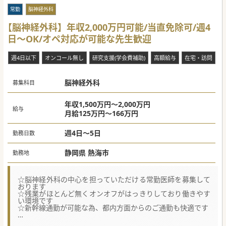
常勤
脳神経外科
【脳神経外科】年収2,000万円可能/当直免除可/週4
日～OK/オペ対応が可能な先生歓迎
週4日以下
オンコール無し
研究支援(学会費補助)
高額給与
在宅・訪問
脳神経外科
募集科目
年収1,500万円～2,000万円
給与
月給125万円～166万円
週4日～5日
勤務日数
静岡県 熱海市
勤務地
☆脳神経外科の中心を担っていただける常勤医師を募集して
おります
☆残業がほとんど無くオンオフがはっきりしており働きやす
い環境です
☆新幹線通勤が可能な為、都内方面からのご通勤も快適です
★☆コンサルタントからのメッセージ★☆