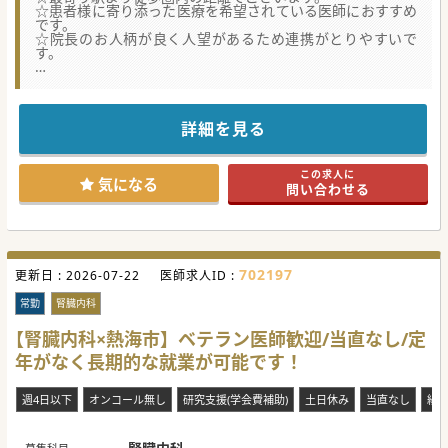
☆患者様に寄り添った医療を希望されている医師におすすめ
です。
☆院長のお人柄が良く人望があるため連携がとりやすいで
す。
★☆コンサルタントからのメッセージ★☆
東海道沿線にございます医療機関からの募集です。
車通勤をご希望の場合は最寄りICより10分圏内、電車勤務を
ご希望の場合は最寄り駅より10分圏内とアクセスも良い立地
詳細を見る
でございます。
セカンドキャリアや長期的なご勤務を希望されている方にご
勤務いただきやすい環境です。
この求人に
少しでもご興味がございましたらお気軽にお問い合わせくだ
気になる
問い合わせる
さい。
#秋入職可
702197
更新日 :
2026-07-22
医師求人ID :
常勤
腎臓内科
【腎臓内科×熱海市】ベテラン医師歓迎/当直なし/定
年がなく長期的な就業が可能です！
週4日以下
オンコール無し
研究支援(学会費補助)
土日休み
当直なし
紙