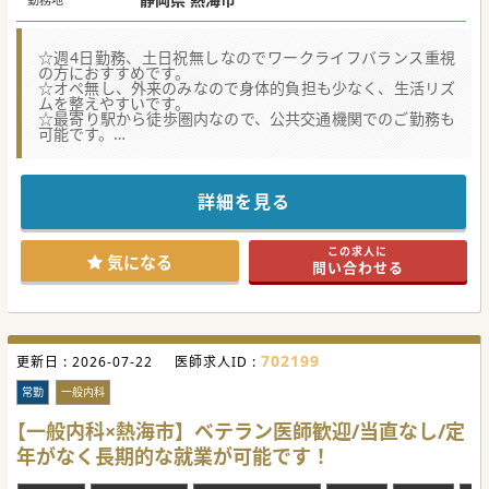
☆週4日勤務、土日祝無しなのでワークライフバランス重視
の方におすすめです。
☆オペ無し、外来のみなので身体的負担も少なく、生活リズ
ムを整えやすいです。
☆最寄り駅から徒歩圏内なので、公共交通機関でのご勤務も
可能です。
★☆コンサルタントからのメッセージ★☆
外来患者の増加に伴い、待ち時間の短縮と診療体制のさらな
る充実を目指して、医師を募集いたします。
詳細を見る
年間を通して温暖な気候で、温泉やレジャーも多くお引越し
にもおすすめの地です。
熱海市のみならず、周辺離島からも多くの患者が訪れるた
この求人に
め、広域な地域医療を支えています。
気になる
問い合わせる
#秋入職可
702199
更新日 :
2026-07-22
医師求人ID :
常勤
一般内科
【一般内科×熱海市】ベテラン医師歓迎/当直なし/定
年がなく長期的な就業が可能です！