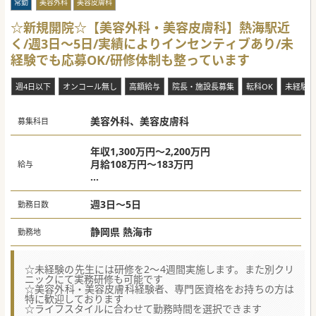
常勤
美容外科
美容皮膚科
☆新規開院☆【美容外科・美容皮膚科】熱海駅近
く/週3日～5日/実績によりインセンティブあり/未
経験でも応募OK/研修体制も整っています
週4日以下
オンコール無し
高額給与
院長・施設長募集
転科OK
未経験歓
美容外科、美容皮膚科
募集科目
年収1,300万円～2,200万円
月給108万円～183万円
給与
■インセンティブ詳細
個人売りが1,000万/月（税抜）超えたら超え
週3日～5日
勤務日数
た分の10％
個人売りが2,000万/月（税抜）超えたら超え
静岡県 熱海市
勤務地
た分の20％ 時給
☆未経験の先生には研修を2～4週間実施します。また別クリ
ニックにて実務研修も可能です
☆美容外科・美容皮膚科経験者、専門医資格をお持ちの方は
特に歓迎しております
☆ライフスタイルに合わせて勤務時間を選択できます