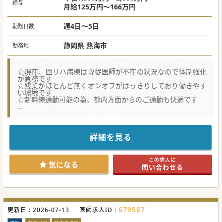
給与
月給125万円～166万円
週4日～5日
勤務日数
静岡県 熱海市
勤務地
☆現在、回リハ病棟は専従医師が不在の状況なので体制強化
が急務です
☆残業がほとんど無くオンオフがはっきりしており働きやす
い環境です
☆新幹線通勤可能の為、都内方面からのご通勤も快適です
★☆コンサルタントからのメッセージ★☆
温暖な気候で住みやすく子育てにも適しており、アクティビ
ティ豊富なリゾート地にございます。
メリハリのある働き方が可能で、QOL向上とともにご経験に
詳細を見る
応じて高額年収も期待できます。
東京駅まで新幹線で1時間、名古屋駅まで2時間と休日のお出
かけにも便利な立地です。
この求人に
住宅手当も完備、転居可能な先生におすすめな求人ですので
気になる
問い合わせる
お気軽にお問い合わせください。
#秋入職可
679587
更新日 :
2026-07-13
医師求人ID :