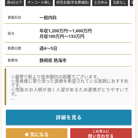
週4日以下
オンコール無し
研究支援(学会費補助)
土日休み
当直なし
紙
一般内科
募集科目
年収1,200万円～1,600万円
給与
月収100万円～133万円
週4～5日
勤務日数
静岡県 熱海市
勤務地
☆最寄り駅より徒歩圏内の距離でございます。
☆患者様に寄り添った医療を希望されている医師におすすめ
です。
☆院長のお人柄が良く人望があるため連携がとりやすいで
す。
★☆コンサルタントからのメッセージ★☆
東海道沿線にございます医療機関からの募集です。
車通勤をご希望の場合は最寄りICより10分圏内、電車勤務を
ご希望の場合は最寄り駅より10分圏内とアクセスも良い立地
詳細を見る
でございます。
セカンドキャリアや長期的なご勤務を希望されている方にご
勤務いただきやすい環境です。
この求人に
少しでもご興味がございましたらお気軽にお問い合わせくだ
気になる
問い合わせる
さい。