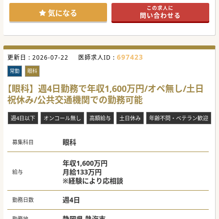
方もご勤務可能です。
この求人に
赴任手当・独身寮も完備、転居可能な先生におすすめの求人
気になる
問い合わせる
ですので、お気軽にお問い合わせください。
#秋入職可
697423
更新日 :
2026-07-22
医師求人ID :
常勤
眼科
【眼科】週4日勤務で年収1,600万円/オペ無し/土日
祝休み/公共交通機関での勤務可能
週4日以下
オンコール無し
高額給与
土日休み
年齢不問・ベテラン歓迎
眼科
募集科目
年収1,600万円
月給133万円
給与
※経験により応相談
週4日
勤務日数
静岡県 熱海市
勤務地