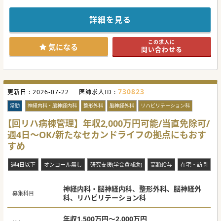
温暖な気候で住みやすく子育てにも適しており、アクティビ
ティ豊富なリゾート地にございます。
メリハリのある働き方が可能で、QOL向上とともにご経験に
詳細を見る
応じて高額年収も期待できます。
東京駅まで新幹線で1時間、名古屋駅まで2時間と休日のお出
かけにも便利な立地です。
この求人に
住宅手当も完備、転居可能な先生におすすめな求人ですので
気になる
問い合わせる
お気軽にお問い合わせください。
#秋入職可
730823
更新日 :
2026-07-22
医師求人ID :
常勤
神経内科・脳神経内科
整形外科
脳神経外科
リハビリテーション科
【回リハ病棟管理】年収2,000万円可能/当直免除可/
週4日～OK/新たなセカンドライフの拠点にもおす
すめ
週4日以下
オンコール無し
研究支援(学会費補助)
高額給与
在宅・訪問
神経内科・脳神経内科、整形外科、脳神経外
募集科目
科、リハビリテーション科
年収1,500万円～2,000万円