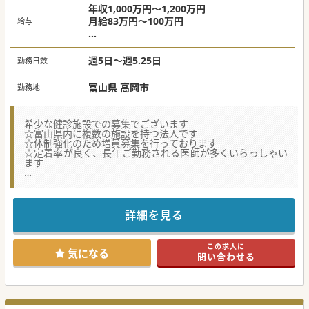
年収1,000万円～1,200万円
月給83万円～100万円
給与
※ご経歴等に応じ決定
週5日～週5.25日
勤務日数
富山県 高岡市
勤務地
希少な健診施設での募集でございます
☆富山県内に複数の施設を持つ法人です
☆体制強化のため増員募集を行っております
☆定着率が良く、長年ご勤務される医師が多くいらっしゃい
ます
★☆コンサルタントからのメッセージ★☆
県外からご転居される場合は、住宅手当の補助もご用意して
おります。
週4日勤務など、働き方のご相談も可能ですので、
詳細を見る
ご興味ございましたらまずはお気軽にお問い合わせくださ
い。
この求人に
#秋入職可
気になる
問い合わせる