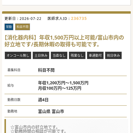
236735
更新日 :
2026-07-22
医師求人ID :
常勤
科目不問
【消化器内科】年収1,500万円以上可能/富山市内の
好立地です/長期休暇の取得も可能です。
オンコール無し
土日休み
当直なし
残業なし
車通勤可
祝日休み
科目不問
募集科目
年収1,200万円～1,500万円
給与
月収100万円～125万円
週4日
勤務日数
富山県 富山市
勤務地
☆富山市内の好立地です。
☆勤務時間の相談が可能です。