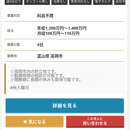
週4日以下
オンコール無し
当直なし
救急対応なし
電子カルテ
赴任手当
科目不問
募集科目
年収1,200万円～1,400万円
給与
月収100万円～116万円
4日
勤務日数
富山県 高岡市
勤務地
☆高岡市内の好立地です。
☆勤務時間の相談が可能です。
☆閑散期に長期の休みも取得可能です。
#秋入職可
詳細を見る
この求人に
気になる
問い合わせる