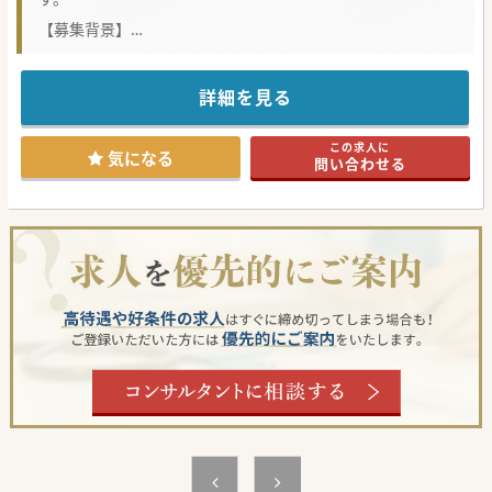
【募集背景】
■2024年度までは常勤2名体制でしたが、2025年度より常勤
1名体制となり、2名体制を維持するための募集です。
■2025年度からは常勤医師不足のため分娩は行っておりませ
んので、オペの範囲は婦人科領域のみとなります。
詳細を見る
■上級医師は60代の専門医・指導医の先生です。将来的に中
心的な役割を担っていただける先生を歓迎いたします。
この求人に
【業務内容】
気になる
問い合わせる
■婦人科外来につきましては、女性ヘルスケア外来を含めた
外来を想定しております。2診体制での診察となります。
■オペは現在年間150件程度となっておりますが過去実績で
は200件程度行っており、可能であればオペ対応をお願いし
ます。
■救急対応に関しては、1回/月程度、高岡医療圏の産婦人科
の休日救急当番対応があり、日直をお願いしております。
【医療機関情報】
■1951年に高岡市に開設した自治体病院です。以降70年以
上もの間、地域を支えている二次救急病院です。
■公務員としての雇用となりますので、長く安定して勤務し
たいという先生や、地域に貢献したいという先生を歓迎しま
す。
■北陸新幹線「新高岡駅」から車で15分の立地です。引っ越
し代・赴任手当・住宅手当もありますので、転居もご検討く
ださい。