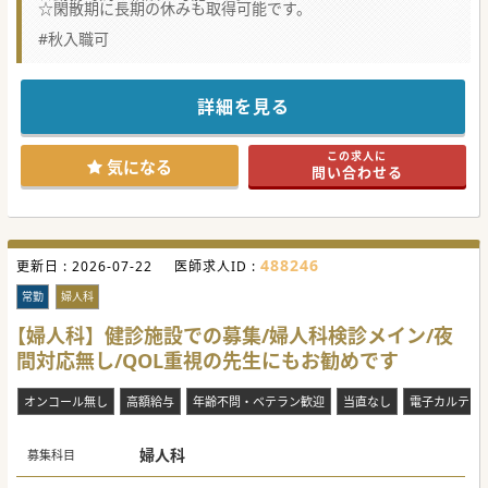
☆閑散期に長期の休みも取得可能です。
#秋入職可
詳細を見る
この求人に
気になる
問い合わせる
488246
更新日 :
2026-07-22
医師求人ID :
常勤
婦人科
【婦人科】健診施設での募集/婦人科検診メイン/夜
間対応無し/QOL重視の先生にもお勧めです
オンコール無し
高額給与
年齢不問・ベテラン歓迎
当直なし
電子カルテ
婦人科
募集科目