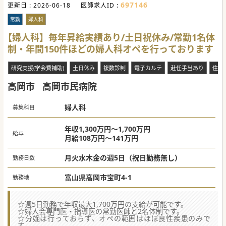
697146
更新日 :
2026-06-18
医師求人ID :
常勤
婦人科
【婦人科】毎年昇給実績あり/土日祝休み/常勤1名体
制・年間150件ほどの婦人科オペを行っております
研究支援(学会費補助)
土日休み
複数診制
電子カルテ
赴任手当あり
住宅
高岡市
高岡市民病院
婦人科
募集科目
年収1,300万円～1,700万円
給与
月給108万円～141万円
月火水木金の週5日（祝日勤務無し）
勤務日数
富山県高岡市宝町4-1
勤務地
☆週5日勤務で年収最大1,700万円の支給が可能です。
☆婦人会専門医・指導医の常勤医師と2名体制です。
☆分娩は行っておらず、オペの範囲はほぼ良性疾患のみで
す。