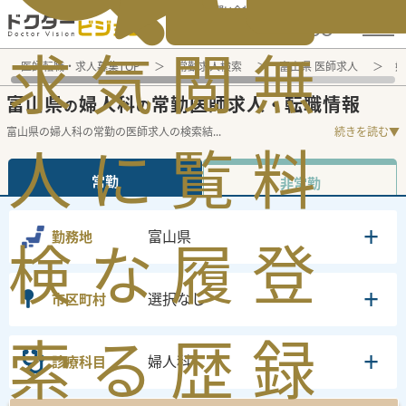
電話でのお問い合わせ：平日9:30-19:00
求
気
閲
無
医師転職・求人募集TOP
常勤求人検索
富山県 医師求人
婦
富山県
婦人科
常勤医師求人・転職情報
の
の
富山県の婦人科の常勤の医師求人の検索結
...
続きを読む▼
人
に
覧
料
常勤
非常勤
富山県
勤務地
検
な
履
登
選択なし
市区町村
索
る
歴
録
婦人科
診療科目