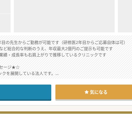
年目の先生からご勤務が可能です（研修医2年目からご応募自体は可）
など総合的な判断のうえ、年収最大2億円のご提示も可能です
業績・成長率も右肩上がりで推移しているクリニックです
セージ★☆
ニックを展開している法人です。
ので初期研修修了後すぐの先生や、美容未経験の先生もご応募可能です
の退職後の開業支援サポート体制もございます。
績もあり、キャリアアップを目指す先生も歓迎しております。
気になる
、男性医師の育休取得実績もございます。
る先生にぜひおすすめの求人です。