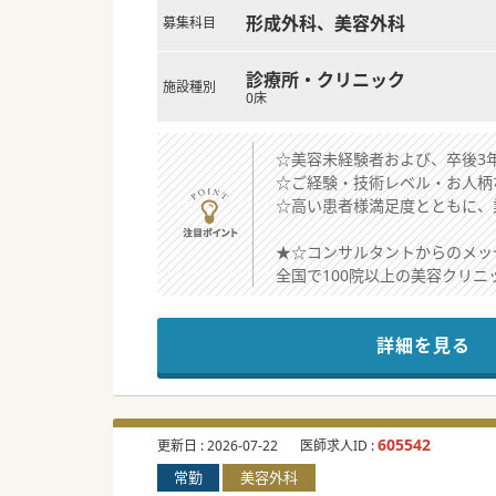
形成外科、美容外科
募集科目
診療所・クリニック
施設種別
0床
☆美容未経験者および、卒後3
☆ご経験・技術レベル・お人柄
☆高い患者様満足度とともに、
★☆コンサルタントからのメッ
全国で100院以上の美容クリ
段階的な研修制度がございます
在籍期間に縛りは無く、業界初
詳細を見る
最短半年で院長職就任された実
産育休の取得率・復職率も高く
働きやすさと高年収を希望され
#秋入職可
605542
更新日 :
2026-07-22
医師求人ID :
常勤
美容外科