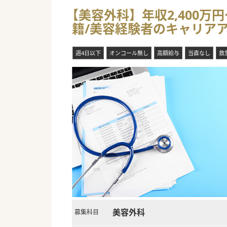
【美容外科】年収2,400
籍/美容経験者のキャリア
週4日以下
オンコール無し
高額給与
当直なし
救
美容外科
募集科目