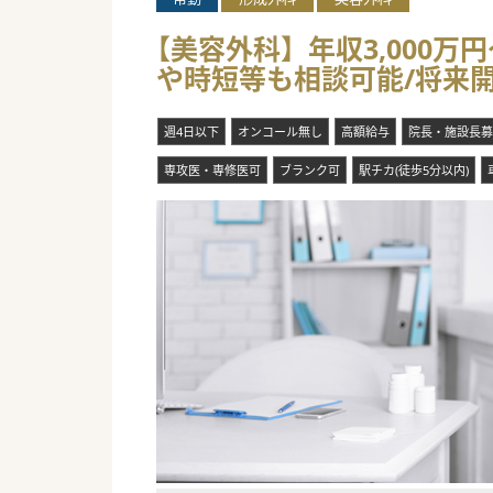
【美容外科】年収3,000万
や時短等も相談可能/将来
週4日以下
オンコール無し
高額給与
院長・施設長募
専攻医・専修医可
ブランク可
駅チカ(徒歩5分以内)