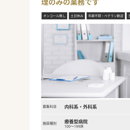
理のみの業務です
■外部に向けた勉強会を開催す
#秋入職可
オンコール無し
土日休み
年齢不問・ベテラン歓迎
内科系・外科系
募集科目
療養型病院
施設種別
100～199床