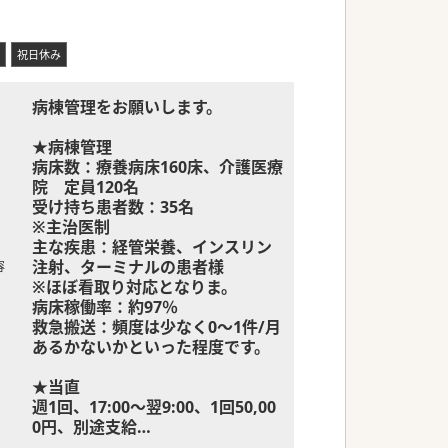
祝日休み
病棟管理をお願いします。
★病棟管理
病床数：療養病床160床、介護医療
院 定員120名
受け持ち患者数：35名
※主治医制
主な疾患：経管栄養、インスリン
注射、ターミナルの患者様
容
※ほぼ看取り対応となりま。
病床稼働率：約97％
救急搬送：頻度は少なく0～1件/月
あるかないかといった程度です。
★当直
週1回、17:00～翌9:00、1回50,00
0円、別途支給
※免除も可能です。