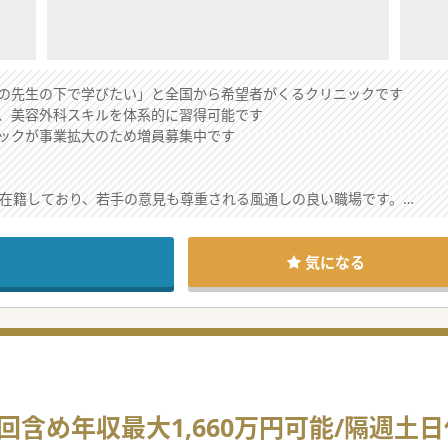
の先生の下で学びたい」と全国から希望者がくるクリニックです
、美容外科スキルを体系的に習得可能です
ックが事業拡大のため増員募集中です
く在籍しており、若手の意見も尊重される風通しの良い職場です。
るスキルアップを目指して入職されることが多いクリニックです。
談は可能です。ご興味があればまずはお問い合わせください。
気になる
万円から、オペ売上に伴う歩合給も発生するので高額給与も実現できます。
実現し、ワークライフバランスを重視する環境も整っています。
年収アップをご希望の先生に是非おすすめのクリニックです。
在は全国展開する美容クリニックへと成長を遂げています。
含め年収最大1,660万円可能/隔週土
い、エキスパート集団の育成に力を入れているクリニックです。