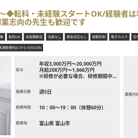
円～◆転科・未経験スタートOK/経験者は
開業志向の先生も歓迎です
集
転科OK
未経験歓迎
当直なし
救急対応なし
複数診制
電子カルテ
住
車通勤便利(ICから10分以内)
年収3,000万円～20,000万円
月給208万円～1,666万円
給与
※研修が必要な場合、研修期間中の
下限年収：2,500万円
※勤務希望条件により変動あり
週5日
勤務日数
※インセンティブ制度あり
業務内
10：00～19：00（休憩60分）
勤務時間
富山県 富山市
勤務地