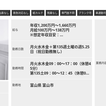
るなど、美容医療業界全体の技術向上にも貢献しています。
当直なし
救急対応なし
紙カルテ
残業なし
専門医不問
ブランク可
車通勤可
年収1,200万円～1,660万円
月給100万円～138万円
給与
※想定年収目安：
週1回当直ありの場合：1,440万円
～1,660万円
月火水木金＋第135週土曜の週5.25
勤務日数
日（祝日勤務無し）
月火水木金09：00～17：00（休憩4
業務内
5分）
勤務時間
第135土09：00～12：45（休憩0
分）
当直17：00～翌09：00（休憩0分）
富山県 富山市
勤務地