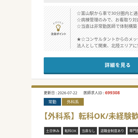
☆富山駅から車で30分圏内と
☆病棟管理のみで、お看取り対
☆当直は非常勤医師で体制構築
★☆コンサルタントからのメッ
法人として関東、北陸エリアに
現在、40代～60代までの常勤
常勤医師退職に伴う後任の募集
詳細を見る
療養160床と介護療養病床12
医局は個室をご利用いただけま
病院敷地内に1LDKの住宅の
ご興味がございましたらお気軽
699308
更新日 :
2026-07-22
医師求人ID :
#秋入職可
常勤
外科系
【外科系】転科OK/未経験
土日休み
転科OK
当直なし
退職金制度あり
専門