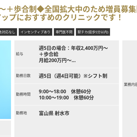
万円～＋歩合制◆全国拡大中のため増員募
アップにおすすめのクリニックです！
急対応なし
インセンティブあり
専門医不問
駅チカ(徒歩5分以内)
週5日の場合：年収2,400万円～
＋歩合給
給与
月給200万円～
※歩合給：月の売り上げの10％が月
収を超えた場合加算
週5日（週4日可能）※シフト制
勤務日数
※美容外科経験者は前職の給与を考
慮いたします。
業務内
9:00～18:00 休憩60分
勤務時間
10:00～19:00 休憩60分
富山県 射水市
勤務地