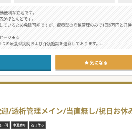
通勤便利な立地です。
応がほとんどです。
しているため免除可能ですが、療養型の病棟管理のみで1回5万円と好待
セージ★☆
5つの療養型病院および介護施設を運営しております。
医師4名が中心で活躍しており、ほかに70代の医師と当直帯の非常勤医
となります。
0床を6名体制で管理しており、一人当たりの受け持ち患者数は約35名と
気になる
す。
ご用意もございますので県外からのご応募も歓迎いたします。
にお問い合わせください。
歓迎/透析管理メイン/当直無し/祝日お休
医不問
車通勤可
祝日休み