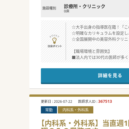
診療所・クリニック
施設種別
0床
☆大手出身の指導医在籍！「こ
☆明確なカリキュラムを設定し
☆全国展開中の美容外科クリニ
【職場環境と雰囲気】
■法人内では30代の医師が多
■美容経験のある先生が、更な
■美容が未経験の先生でもご相
詳細を見る
【働きやすさ】
■ベース年収は週5日2,400
■有給休暇取得率は100％を
■さらなるキャリアアップや、
367513
更新日 :
2026-07-22
医師求人ID :
常勤
内科系・外科系
【具体的な医療機関情報】
■北陸での開業から始まり、現
【内科系・外科系】当直週1回
■グループ全体で技術伝承を行