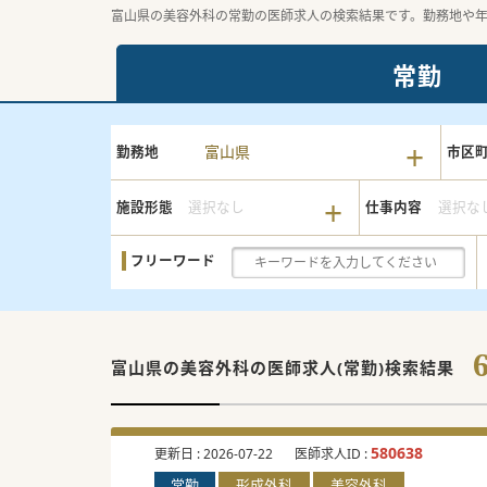
富山県の美容外科の常勤の医師求人の検索結果です。勤務地や
常勤
富山県
勤務地
市区
施設形態
選択なし
仕事内容
選択な
フリーワード
富山県の美容外科の
医師求人(常勤)検索結果
580638
更新日 :
2026-07-22
医師求人ID :
常勤
形成外科
美容外科