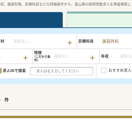
年収、施設形態、診療科目などの詳細条件から、富山県の医師常勤求人を再度検索し
美容外科
町村
選択なし
診療科目
特徴
し
選択なし
年収
選択な
おすすめ求人
求人IDで検索
6
件