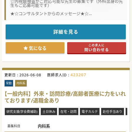
☆内視鏡検査がご対応可能な先生の募集です（外科出身の先
生もご応募可能です）
★☆コンサルタントからのメッセージ★☆
病院のみならず、老人保健施設、在宅支援施設、福祉施設等
の様々な施設を展開している法人です。
保育園も隣接しており、子育て中の先生も大歓迎で、当直免
除や時短勤務のご相談も可能でございます。
詳細を見る
県外からのご転居・ご転職も積極的にサポートします。単身
赴任の場合には、帰省費用の補助もございます。
この求人に
気になる
問い合わせる
423207
更新日 :
2026-06-08
医師求人ID :
常勤
内科系
【一般内科】外来・訪問診療/高齢者医療に力をいれ
ております/退職金あり
研究支援(学会費補助)
土日休み
在宅・訪問
電子カルテ
赴任手当あり
退
内科系
募集科目