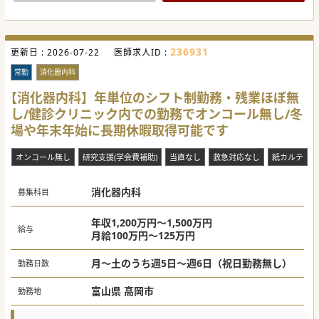
#秋入職可
236931
更新日 :
2026-07-22
医師求人ID :
常勤
消化器内科
【消化器内科】年単位のシフト制勤務・残業ほぼ無
し/健診クリニック内での勤務でオンコール無し/冬
場や年末年始に長期休暇取得可能です
オンコール無し
研究支援(学会費補助)
当直なし
救急対応なし
紙カルテ
消化器内科
募集科目
年収1,200万円～1,500万円
給与
月給100万円～125万円
月～土のうち週5日～週6日（祝日勤務無し）
勤務日数
富山県 高岡市
勤務地