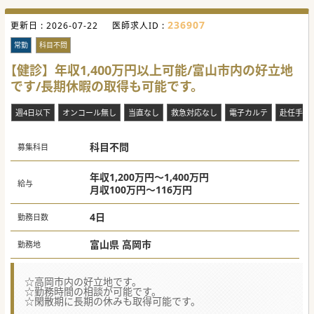
236907
更新日 :
2026-07-22
医師求人ID :
常勤
科目不問
【健診】年収1,400万円以上可能/富山市内の好立地
です/長期休暇の取得も可能です。
週4日以下
オンコール無し
当直なし
救急対応なし
電子カルテ
赴任手当
科目不問
募集科目
年収1,200万円～1,400万円
給与
月収100万円～116万円
4日
勤務日数
富山県 高岡市
勤務地
☆高岡市内の好立地です。
☆勤務時間の相談が可能です。
☆閑散期に長期の休みも取得可能です。