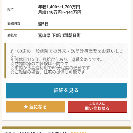
年収1,400～1,700万円
給与
月給116万円～141万円
週5日
勤務日数
富山県 下新川郡朝日町
勤務地
約100床の一般病院での外来・訪問診療業務をお願いしま
す。
年間休日115日、昇給賞与あり、退職金ありです。
☆訪問診療のご経験は不問です
☆市内から高速利用で60分程度の通勤です
☆ご転居の場合、住宅の提供も可能です
★☆コンサルタントからのメッセージ★☆
65歳以上人口の割合が45%と県内で最も高齢化が進んでいる
地域となります。
詳細を見る
そのため、地域包括ケア、訪問診療に力を入れて取り組んで
おります。
眼前には山岳の峰、海に近くで磯の香りがする自然豊かな地
この求人に
域です。
気になる
問い合わせる