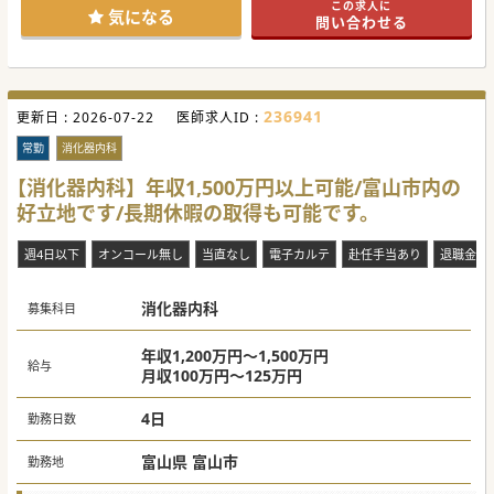
この求人に
気になる
問い合わせる
236941
更新日 :
2026-07-22
医師求人ID :
常勤
消化器内科
【消化器内科】年収1,500万円以上可能/富山市内の
好立地です/長期休暇の取得も可能です。
週4日以下
オンコール無し
当直なし
電子カルテ
赴任手当あり
退職金制
消化器内科
募集科目
年収1,200万円～1,500万円
給与
月収100万円～125万円
4日
勤務日数
富山県 富山市
勤務地