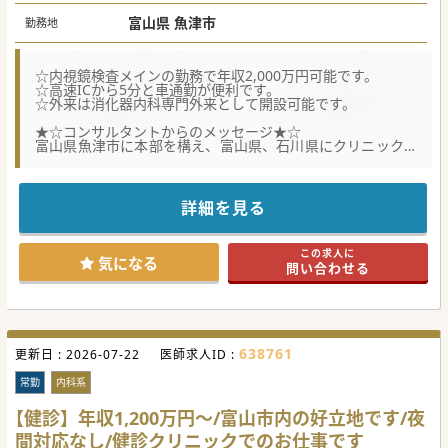
富山県 魚津市
勤務地
☆内視鏡検査メインの勤務で年収2,000万円可能です。
☆高速ICから5分と車通勤が便利です。
☆外来は消化器内科専門外来として開設可能です。
★☆コンサルタントからのメッセージ★☆
富山県魚津市に本部を構え、富山県、石川県にクリニック、
介護施設等を展開しております。
健診内視鏡の患者様増加に伴い、内視鏡列を増やして対応を
考えており、増員募集です。
上下部内視鏡を対応をお願いできる先生を歓迎しておりま
詳細を見る
す。
県外からの転居をお考えの場合、住宅手当や赴任手当の支給
も可能です。
この求人に
お気軽にお問い合わせください。
気になる
問い合わせる
#秋入職可
638761
更新日 :
2026-07-22
医師求人ID :
常勤
内科系
【健診】年収1,200万円～/富山市内の好立地です/夜
間対応なし/健診クリニックでのお仕事です