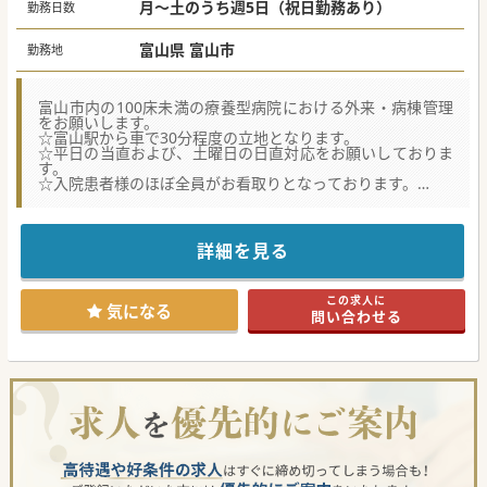
月～土のうち週5日（祝日勤務あり）
勤務日数
富山県 富山市
勤務地
富山市内の100床未満の療養型病院における外来・病棟管理
をお願いします。
☆富山駅から車で30分程度の立地となります。
☆平日の当直および、土曜日の日直対応をお願いしておりま
す。
☆入院患者様のほぼ全員がお看取りとなっております。
★☆コンサルタントからのメッセージ★☆
法人として、療養型病院と介護施設を運営しております。
常勤医師は60代～70代の2名のみで診療を行っているため、
詳細を見る
世代交代のための常勤募集です。
病床は療養病床と介護療養病床（旧介護医療院）となってお
り、ほぼお看取りの対応となります。
この求人に
高齢者の全身管理や緩和ケアにご興味がありましたらお気軽
気になる
問い合わせる
にお問い合わせください。