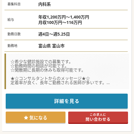
内科系
募集科目
年収1,200万円～1,400万円
給与
月収100万円～116万円
週4日～週5.25日
勤務日数
富山県 富山市
勤務地
☆希少な健診施設での募集です。
☆勤務時間の相談が可能です。
☆閑散期に長期の休みも取得可能です。
★☆コンサルタントからのメッセージ★☆
定着率が良く、長年ご勤務される医師が多いです。
働き方のご相談から可能ですので、
ご興味ございましたらまずはお気軽にお問い合わせくださ
い。
詳細を見る
#秋入職可
この求人に
気になる
問い合わせる