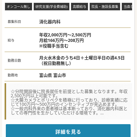
オンコール無し
研究支援(学会費補助)
高額給与
院長・施設長募集
当直なし
消化器内科
募集科目
年収2,000万円～2,500万円
月給166万円～208万円
給与
※役職手当含む
月火水木金のうち4日＋土曜日半日の週4.5日
勤務日数
（祝日勤務無し）
富山県 富山市
勤務地
☆分院開設後に院長就任を前提とした募集となります。年収
2,500万円以上可能です。
☆大腸カメラとポリペクを積極に行っており、診療実績に応
じて100万円～500万円のインセンティブが見込めます。
☆一般内科外来の患者様は基本断っており、消化器内科医と
しての専門性を生かしていただける環境です。
【募集背景】
■2027年～2028年中を目標に高岡駅もしくは新高岡駅周辺
に分院の展開を目指しており、その分院長の募集です。
詳細を見る
■院長は35歳で開業されていることもあり、消化器内視鏡専