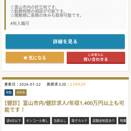
☆富山市内の好立地です。
☆勤務時間の相談が可能です。
☆閑散期に長期の休みも取得可能です。
#秋入職可
詳細を見る
この求人に
気になる
問い合わせる
236920
更新日 :
2026-07-22
医師求人ID :
常勤
内科系
【健診】富山市内/健診求人/年収1,400万円以上も可
能です！
週4日以下
オンコール無し
当直なし
電子カルテ
退職金制度あり
残業な