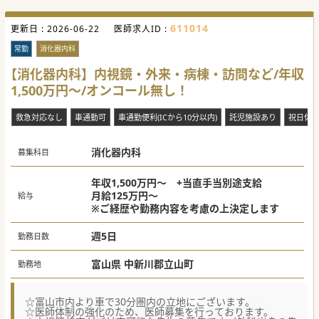
611014
更新日 :
2026-06-22
医師求人ID :
常勤
消化器内科
【消化器内科】内視鏡・外来・病棟・訪問など/年収
1,500万円～/オンコール無し！
救急対応なし
車通勤可
車通勤便利(ICから10分以内)
託児施設あり
祝日休
消化器内科
募集科目
年収1,500万円～ +当直手当別途支給
月給125万円～
給与
※ご経歴や勤務内容を考慮の上決定します
週5日
勤務日数
富山県 中新川郡立山町
勤務地
☆富山市内より車で30分圏内の立地にございます。
☆医師体制の強化のため、医師募集を行っております。