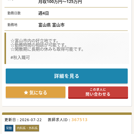
月収100万円～125万円
週4日
勤務日数
富山県 富山市
勤務地
☆富山市内の好立地です。
☆勤務時間の相談が可能です。
☆閑散期に長期の休みも取得可能です。
#秋入職可
詳細を見る
この求人に
気になる
問い合わせる
367513
更新日 :
2026-07-22
医師求人ID :
常勤
内科系・外科系