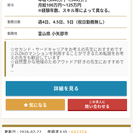
月給100万円～125万円
給与
※経験年数、スキル等によって異なる。
週4日、4.5日、5日（祝日勤務無し）
勤務日数
富山県 小矢部市
勤務地
☆セカンド・サードキャリアをお考えの先生におすすめです
☆2LDkのマンションを利用することができるため転居をお考
えの先生も歓迎しています
☆自然豊かな地域のためアウトドア好きの先生におすすめで
す
【職場環境と雰囲気】
■平日16時までの勤務や午前のみの勤務が可能であり、子育
てや趣味の時間を大切にしたい方に最適な環境です。
■富山県と金沢市のちょうど中間に位置しており、豊かな自
詳細を見る
然に囲まれながらも両都市へのアクセスが良好な立地です。
■遠方からの転居者には法人所有の2LDKマンションを用意
しており、スムーズに新生活を開始できます。
この求人に
気になる
問い合わせる
【募集背景】
■地域の医療ニーズに安定して応え続けるため、セカンドキ
ャリアやサードキャリアを見据えた医師も歓迎しています。
■医師一人ひとりの業務負担を軽減し、心身ともにゆとりを
持って患者と向き合える持続可能な診療体制を維持します。
■ワークライフバランスを重視する医師を迎え入れること
643354
更新日 :
で、地域医療の質を維持しながら長期的な安定運営を目指し
2026-07-22
医師求人ID :