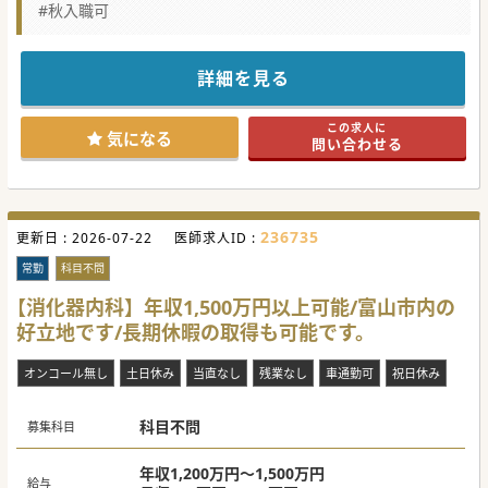
#秋入職可
詳細を見る
この求人に
気になる
問い合わせる
236735
更新日 :
2026-07-22
医師求人ID :
常勤
科目不問
【消化器内科】年収1,500万円以上可能/富山市内の
好立地です/長期休暇の取得も可能です。
オンコール無し
土日休み
当直なし
残業なし
車通勤可
祝日休み
科目不問
募集科目
年収1,200万円～1,500万円
給与