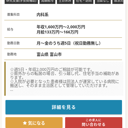
研究支援(学会費補助)
高額給与
土日休み
在宅・訪問
当直なし
救急対応
内科系
募集科目
年収1,600万円～2,000万円
給与
月給133万円～166万円
月～金のうち週5日（祝日勤務無し）
勤務日数
富山県 富山市
勤務地
☆週5日・年収2,000万円のご相談が可能です。
☆県外からの転居の場合、引っ越し代、住宅手当の補助があ
ります。
☆入院が必要となった患者様は同法人が運営している病院に
搬送し、そのまま主治医として管理していただけます。
★☆コンサルタントからのメッセージ★☆
法人として、富山県を中心に北信越に1つの病院と7つの診療
所を運営しております。
訪問診療の登録患者様が100名を超えてさらに増加している
詳細を見る
ため、訪問診療メインでご勤務をお願いできる先生の募集で
す。
新規募集のため、入職時期はご相談可能です。
この求人に
お気軽にお問い合わせください。
気になる
問い合わせる