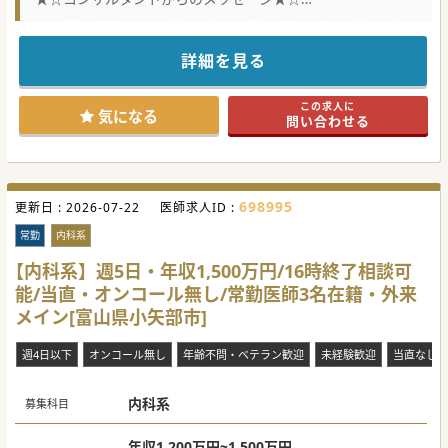
法人として関東、北陸エリアに5つの療養型病院および介護
施設を運営しております。
現在、40代～60代までの常勤医師4名が中心で活躍してお
り、ほかに70代の医師と当直帯の非常勤医師が在籍しており
詳細を見る
ます。
常勤医師退職に伴う後任の募集となります。
療養160床と介護療養病床120床を6名体制で管理しており、
この求人に
一人当たりの受け持ち患者数は約35名となっております。
気になる
問い合わせる
医局は個室をご利用いただけます。
病院敷地内に1LDKの住宅のご用意もございますので県外か
らのご応募も歓迎いたします。
ご興味がございましたらお気軽にお問い合わせください。
#秋入職可
698995
更新日 :
2026-07-22
医師求人ID :
常勤
内科系
【内科系】週5日・年収1,500万円/16時終了相談可
能/当直・オンコール無し/常勤医師3名在籍・外来
メイン[富山県小矢部市]
週4日以下
オンコール無し
年齢不問・ベテラン歓迎
未経験歓迎
当直なし
内科系
募集科目
年収1,200万円~1,500万円