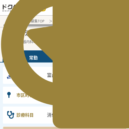
電話でのお問い合わせ：平日9:30-19:00
医師転職・求人募集TOP
常勤求人検索
富山県 医師求人
消
富山県
消化器内科
常勤医師求人・転職情報
の
の
富山県の消化器内科の常勤の医師求人の検
...
続きを読む▼
常勤
非常勤
富山県
勤務地
選択なし
市区町村
消化器内科
診療科目