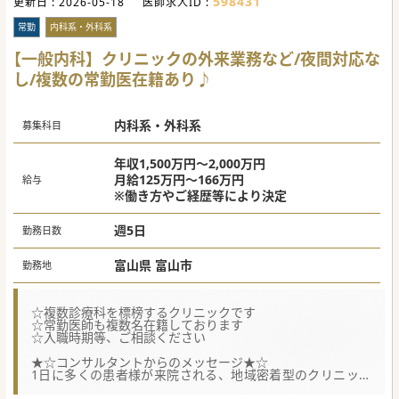
598431
更新日 :
2026-05-18
医師求人ID :
常勤
内科系・外科系
【一般内科】クリニックの外来業務など/夜間対応な
し/複数の常勤医在籍あり♪
内科系・外科系
募集科目
年収1,500万円～2,000万円
月給125万円～166万円
給与
※働き方やご経歴等により決定
週5日
勤務日数
富山県 富山市
勤務地
☆複数診療科を標榜するクリニックです
☆常勤医師も複数名在籍しております
☆入職時期等、ご相談ください
★☆コンサルタントからのメッセージ★☆
1日に多くの患者様が来院される、地域密着型のクリニック
です。