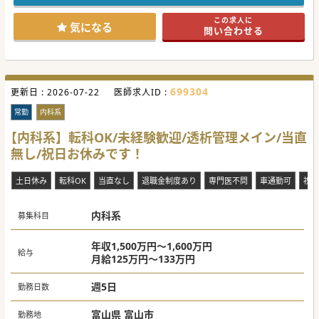
門医をご取得直後の先生もご応募いただけます。
■法人のコンセプトとして、大腸カメラとポリペクを積極的
この求人に
に行っておりますので、ご共感いただける先生を歓迎してお
気になる
問い合わせる
ります。
【業務内容】
■外来は一般内科外来の患者様は基本断っておりますので、
消化器専門外来のみとなり、専門性を活かした診療をお願い
します。
699304
更新日 :
■内視鏡は本院は2列で上限を設けた完全予約制を導入し、
2026-07-22
医師求人ID :
鎮静をかけた上部下部同時の内視鏡検査も行っております。
■分院開設までは本院での勤務となります。外来1診察、内
常勤
内科系
視鏡2列の体制となり、分院でも同様の体制を想定しており
ます。
【内科系】転科OK/未経験歓迎/透析管理メイン/当直
無し/祝日お休みです！
【具体的な医療機関情報】
■2021年に富山駅から徒歩3分という好立地で開院しまし
た。大腸カメラとポリペクの実施件数ではエリア内最多を誇
土日休み
転科OK
当直なし
退職金制度あり
専門医不問
車通勤可
祝日
ります。
■院長も子育て世代のため、ホワイトでサステナブルな職場
づくりを重視しております。プライベートとの両立も可能で
す。
内科系
募集科目
■鎮静剤使用を推進しているため、分院も最寄り駅から徒歩
圏内の立地となりますので、隣県からの新幹線通勤も相談可
能です。
年収1,500万円～1,600万円
給与
月給125万円～133万円
#秋入職可
週5日
勤務日数
富山県 富山市
勤務地