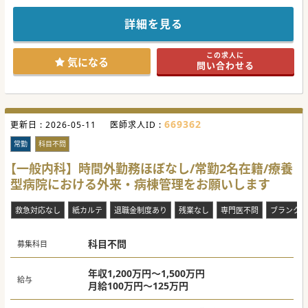
その他にもクリニックや病院、福祉施設などを展開している
安心の医療法人です。
ご興味ございましたらお気軽にお問い合わせください。
詳細を見る
この求人に
気になる
問い合わせる
669362
更新日 :
2026-05-11
医師求人ID :
常勤
科目不問
【一般内科】時間外勤務ほぼなし/常勤2名在籍/療養
型病院における外来・病棟管理をお願いします
救急対応なし
紙カルテ
退職金制度あり
残業なし
専門医不問
ブランク可
科目不問
募集科目
年収1,200万円～1,500万円
給与
月給100万円～125万円