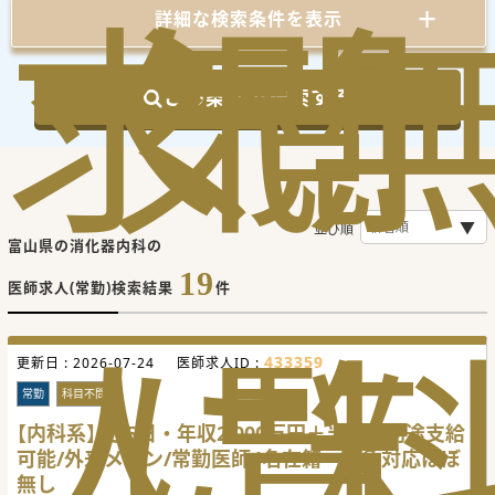
求
気
閲
詳細な検索条件を表示
この条件で検索する
並び順
富山県の消化器内科の
19
医師求人(常勤)検索結果
件
人
に
覧
433359
更新日 :
2026-07-24
医師求人ID :
常勤
科目不問
【内科系】週5日・年収2,000万円＋当直代別途支給
可能/外来メイン/常勤医師4名在籍・救急対応ほぼ
無し