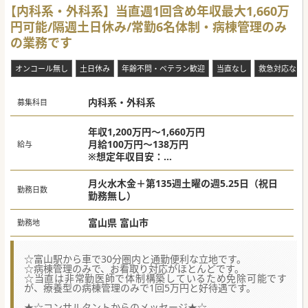
【内科系・外科系】当直週1回含め年収最大1,660万
円可能/隔週土日休み/常勤6名体制・病棟管理のみ
の業務です
オンコール無し
土日休み
年齢不問・ベテラン歓迎
当直なし
救急対応なし
内科系・外科系
募集科目
年収1,200万円～1,660万円
月給100万円～138万円
給与
※想定年収目安：
週1回当直ありの場合：1,440万円～1,660万
円
月火水木金＋第135週土曜の週5.25日（祝日
勤務日数
勤務無し）
富山県 富山市
勤務地
☆富山駅から車で30分圏内と通勤便利な立地です。
☆病棟管理のみで、お看取り対応がほとんどです。
☆当直は非常勤医師で体制構築しているため免除可能です
が、療養型の病棟管理のみで1回5万円と好待遇です。
★☆コンサルタントからのメッセージ★☆