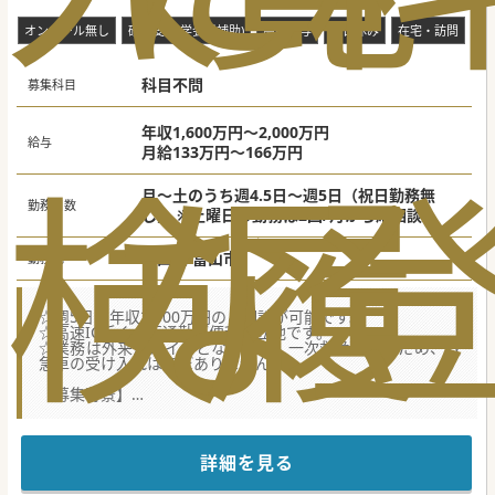
オンコール無し
研究支援(学会費補助)
高額給与
土日休み
在宅・訪問
当
科目不問
募集科目
年収1,600万円～2,000万円
給与
月給133万円～166万円
検
な
履
月～土のうち週4.5日～週5日（祝日勤務無
勤務日数
し） ※土曜日の勤務は2回/月から応相談
富山県 富山市
勤務地
☆週5日・年収2,000万円のご相談が可能です。
☆高速IC近く、車通勤が便利な立地です。
☆業務は外来がメインとなります。一次救急病院のため、救
急車の受け入れはほぼありません
【募集背景】
■現在、常勤医師4名、非常勤医師が複数名在籍しておりま
すが、常勤による一般内科外来の体制構築のため増員募集で
す。
■総合内科外来の診療となりますため、ご専門の領域を活か
詳細を見る
しながら総合的な診療をお願いできる先生を求めておりま
す。