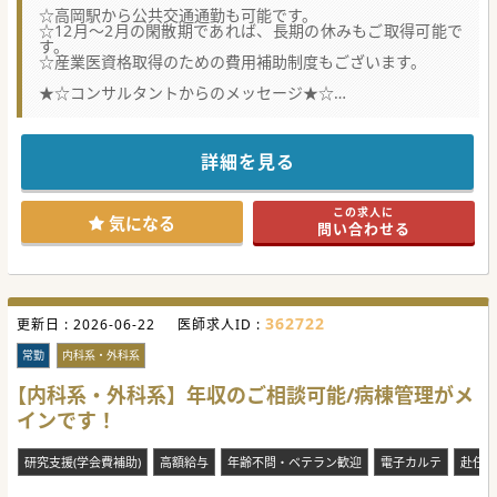
☆高岡駅から公共交通通勤も可能です。
☆12月～2月の閑散期であれば、長期の休みもご取得可能で
す。
☆産業医資格取得のための費用補助制度もございます。
★☆コンサルタントからのメッセージ★☆
県内に複数の健診クリニック、外来クリニックを運営してい
る法人です。
今回の募集は月間2,000名以上の健診・人間ドック受診者が
来院される健診クリニックの募集です。
詳細を見る
内視鏡検査希望の受診者の増加に伴い、増員募集です。
企業や自治体の健診を受け入れており、年間のスケジュール
を組むため、12月～2月の閑散期には長期休暇が取りやすい
この求人に
です。
気になる
問い合わせる
具体的な働き方などご興味ございましたら、ぜひお問い合わ
せ下さい。
#秋入職可
362722
更新日 :
2026-06-22
医師求人ID :
常勤
内科系・外科系
【内科系・外科系】年収のご相談可能/病棟管理がメ
インです！
研究支援(学会費補助)
高額給与
年齢不問・ベテラン歓迎
電子カルテ
赴任手