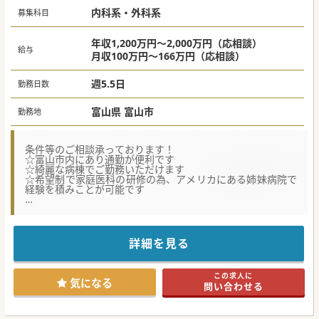
内科系・外科系
募集科目
年収1,200万円～2,000万円（応相談）
給与
月収100万円～166万円（応相談）
週5.5日
勤務日数
富山県 富山市
勤務地
条件等のご相談承っております！
☆富山市内にあり通勤が便利です
☆綺麗な病棟でご勤務いただけます
☆希望制で家庭医科の研修の為、アメリカにある姉妹病院で
経験を積みことが可能です
★☆コンサルタントからのメッセージ★☆
マンモグラフィー読影が可能な方や内視鏡検査が可能な方を
歓迎しております！
少しでもご興味がございましたら、お気軽にお問合せくださ
詳細を見る
い。
この求人に
気になる
問い合わせる