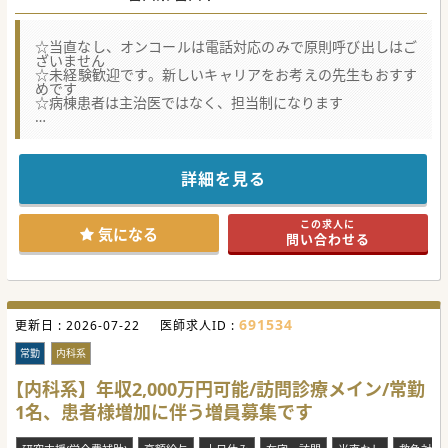
☆当直なし、オンコールは電話対応のみで原則呼び出しはご
ざいません
☆未経験歓迎です。新しいキャリアをお考えの先生もおすす
めです
☆病棟患者は主治医ではなく、担当制になります
★☆コンサルタントからのメッセージ★☆
富山駅から車で20～30分程の距離にある病院からの募集で
す。
手技はコメディカルが対応するため、診療に集中できる環境
詳細を見る
です。
少しでも求人にご興味いただけましたらお気軽にお問い合わ
せください。
この求人に
気になる
問い合わせる
#秋入職可
691534
更新日 :
2026-07-22
医師求人ID :
常勤
内科系
【内科系】年収2,000万円可能/訪問診療メイン/常勤
1名、患者様増加に伴う増員募集です