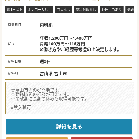
週4日以下
オンコール無し
当直なし
救急対応なし
赴任手当あり
退職金
内科系
募集科目
年収1,200万円～1,400万円
月給100万円～116万円
給与
※働き方やご経歴等考慮の上決定します。
週5日
勤務日数
富山県 富山市
勤務地
☆富山市内の好立地です。
☆勤務時間の相談が可能です。
☆閑散期に長期の休みも取得可能です。
#秋入職可
詳細を見る