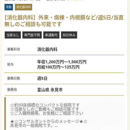
ます。
常勤
消化器内科
【具体的な医療機関情報】
■創設70年以上の歴史を有し、長きにわたり地域住民の健康
【消化器内科】外来・病棟・内視鏡など/週5日/当直
と安心を支え続けてきた信頼の厚い地域密着型病院です。
無しのご相談も可能です
■療養型の病床機能を持ちながらも、外来部門では小児から
高齢者まで幅広い世代の患者を受け入れているのが特徴で
す。
当直なし
専門医不問
車通勤可
祝日休み
■職員への接遇研修に力を入れており、患者だけでなく働く
スタッフにとっても居心地の良い温かな環境を整えていま
す。
消化器内科
募集科目
#秋入職可
年収1,200万円～1,500万円
給与
月給100万円～125万円
週5日
勤務日数
富山県 氷見市
勤務地
☆約50床規模のコンパクトな病院です
☆当直なしのご勤務もご相談可能です
☆ご入職時期等、お気軽にご相談下さい
★☆コンサルタントからのメッセージ★☆
氷見市の一般病院です。
最寄り駅は徒歩圏内であり、電車通勤をご希望の先生でもご