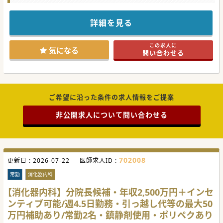
通勤可能です。
ご興味ございましたらお気軽にお問い合わせください。
詳細を見る
#秋入職可
この求人に
気になる
問い合わせる
ご希望に沿った条件の求人情報をご提案
非公開求人について問い合わせる
702008
更新日 :
2026-07-22
医師求人ID :
常勤
消化器内科
【消化器内科】分院長候補・年収2,500万円＋インセ
ンティブ可能/週4.5日勤務・引っ越し代等の最大50
万円補助あり/常勤2名・鎮静剤使用・ポリペクあり