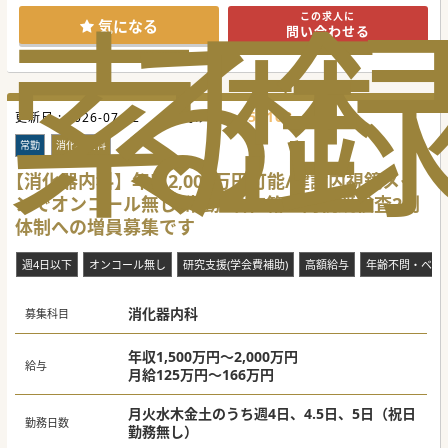
索
る
歴
■将来的に訪問診療の拡大も想定しておりますため、ご経験
この求人に
は不問ですが、訪問診療に前向きな先生を歓迎しておりま
気になる
問い合わせる
す。
【業務内容】
■外来メインの業務をお願いしたいため、総合内科外来の枠
で6～8コマご担当いただきたいと考えております。
■病棟管理は地域包括ケア病棟がメインとなり、常勤で分担
455162
更新日 :
しておりますので、10～15名ほどの受け持ちをお願いいたし
2026-07-22
医師求人ID :
ます。
■当直は週1回を基本にお願いしております。救急車の受け
常勤
消化器内科
入れはほぼなく、病棟呼び出しが基本となり穏やかです。
【消化器内科】年収2,000万円可能/健診内視鏡メイ
【医療機関情報】
ンでオンコール無し/常勤4名在籍・内視鏡検査2列
■法人として富山県を中心に北信越に1つの病院と7つの診療
所を運営しております。病院は2021年新築移転しました。
体制への増員募集です
■地域包括ケアを推進しており、法人として訪問診療も積極
的に行っており、年々登録患者様は増加しております。
■高速ICから近い立地のため、通勤便利な立地です。赴任手
週4日以下
オンコール無し
研究支援(学会費補助)
高額給与
年齢不問・ベテ
当や住宅手当の相談も可能ですので、県外からの転居も歓迎
です。
消化器内科
#秋入職可
募集科目
年収1,500万円～2,000万円
給与
月給125万円～166万円
月火水木金土のうち週4日、4.5日、5日（祝日
勤務日数
勤務無し）