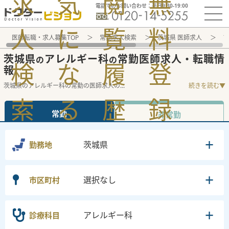
求
気
閲
無
電話でのお問い合わせ：平日9:30-19:00
人
に
覧
料
医師転職・求人募集TOP
常勤求人検索
茨城県 医師求人
ア
茨城県
アレルギー科
常勤医師求人・転職情
の
の
検
な
履
登
報
茨城県のアレルギー科の常勤の医師求人の
...
続きを読む▼
索
る
歴
録
常勤
非常勤
茨城県
勤務地
選択なし
市区町村
アレルギー科
診療科目