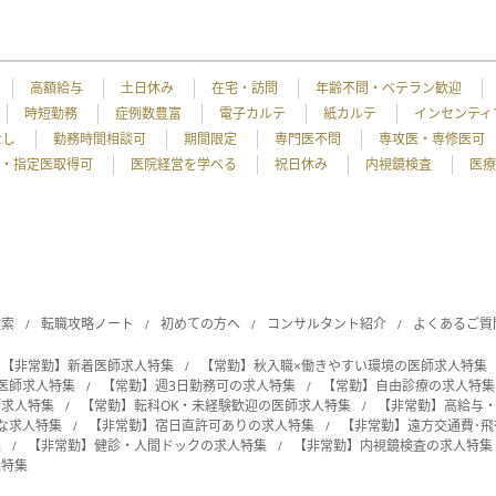
高額給与
土日休み
在宅・訪問
年齢不問・ベテラン歓迎
時短勤務
症例数豊富
電子カルテ
紙カルテ
インセンティ
なし
勤務時間相談可
期間限定
専門医不問
専攻医・専修医可
・指定医取得可
医院経営を学べる
祝日休み
内視鏡検査
医療
検索
転職攻略ノート
初めての方へ
コンサルタント紹介
よくあるご質
【非常勤】新着医師求人特集
【常勤】秋入職×働きやすい環境の医師求人特集
の医師求人特集
【常勤】週3日勤務可の求人特集
【常勤】自由診療の求人特集
師求人特集
【常勤】転科OK・未経験歓迎の医師求人特集
【非常勤】高給与
能な求人特集
【非常勤】宿日直許可ありの求人特集
【非常勤】遠方交通費･
集
【非常勤】健診・人間ドックの求人特集
【非常勤】内視鏡検査の求人特集
人特集