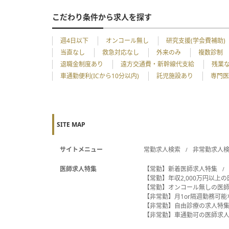
こだわり条件から求人を探す
週4日以下
オンコール無し
研究支援(学会費補助)
当直なし
救急対応なし
外来のみ
複数診制
退職金制度あり
遠方交通費・新幹線代支給
残業
車通勤便利(ICから10分以内)
託児施設あり
専門医
SITE MAP
サイトメニュー
常勤求人検索
非常勤求人
医師求人特集
【常勤】新着医師求人特集
【常勤】年収2,000万円以上
【常勤】オンコール無しの医
【非常勤】月1or隔週勤務可
【非常勤】自由診療の求人特
【非常勤】車通勤可の医師求