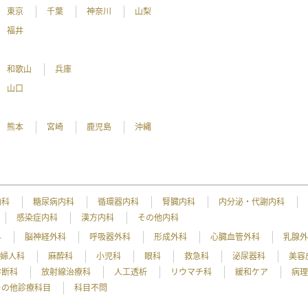
東京
千葉
神奈川
山梨
福井
和歌山
兵庫
山口
熊本
宮崎
鹿児島
沖縄
内科
糖尿病内科
循環器内科
腎臓内科
内分泌・代謝内科
感染症内科
漢方内科
その他内科
科
脳神経外科
呼吸器外科
形成外科
心臓血管外科
乳腺
産婦人科
麻酔科
小児科
眼科
救急科
泌尿器科
美容
診断科
放射線治療科
人工透析
リウマチ科
緩和ケア
病
その他診療科目
科目不問