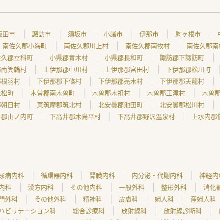
飯田市
諏訪市
須坂市
小諸市
伊那市
駒ヶ根市
南佐久郡小海町
南佐久郡川上村
南佐久郡南牧村
南佐久郡南
佐久郡立科町
小県郡青木村
小県郡長和町
諏訪郡下諏訪町
郡南箕輪村
上伊那郡中川村
上伊那郡宮田村
下伊那郡松川町
郡根羽村
下伊那郡下條村
下伊那郡売木村
下伊那郡天龍村
上松町
木曽郡南木曽町
木曽郡木祖村
木曽郡王滝村
木曽
郡朝日村
東筑摩郡筑北村
北安曇郡池田町
北安曇郡松川村
井郡山ノ内町
下高井郡木島平村
下高井郡野沢温泉村
上水内郡
尿病内科
循環器内科
腎臓内科
内分泌・代謝内科
神経内
内科
漢方内科
その他内科
一般外科
整形外科
消化
門外科
その他外科
精神科
皮膚科
婦人科
産婦人科
ハビリテーション科
総合診療科
放射線科
放射線診断科