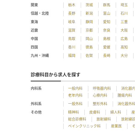
関東
栃木
茨城
群馬
埼玉
信越・北陸
長野
新潟
富山
石川
東海
岐阜
静岡
愛知
三重
近畿
滋賀
京都
奈良
大阪
中国
鳥取
岡山
島根
広島
四国
香川
徳島
愛媛
高知
九州・沖縄
福岡
佐賀
長崎
大分
診療科目から求人を探す
内科系
一般内科
呼吸器内科
消化器
老年内科
心療内科
腫瘍内科
外科系
一般外科
整形外科
消化器外
その他
精神科
皮膚科
婦人科
総合診療科
放射線科
放射線
ペインクリニック科
産業医