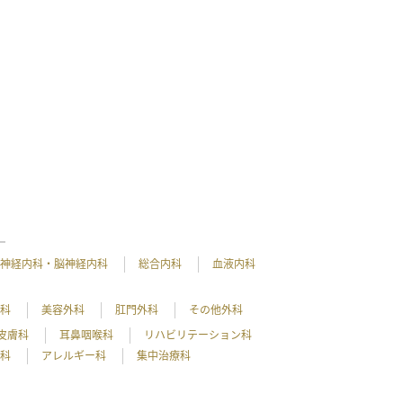
神経内科・脳神経内科
総合内科
血液内科
外科
美容外科
肛門外科
その他外科
皮膚科
耳鼻咽喉科
リハビリテーション科
理科
アレルギー科
集中治療科