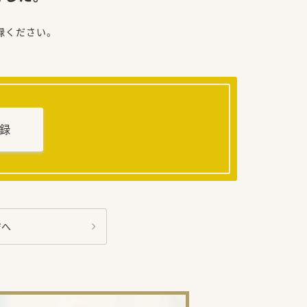
録ください。
録
ジへ