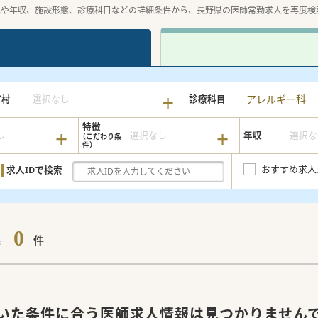
地や年収、施設形態、診療科目などの詳細条件から、長野県の医師常勤求人を再度検
アレルギー科
町村
選択なし
診療科目
特徴
し
選択なし
年収
選択な
おすすめ求人
求人IDで検索
0
果
件
いた条件に合う医師求人情報は見つかりません