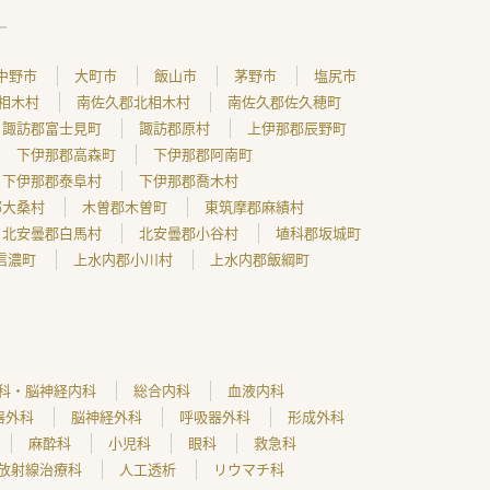
中野市
大町市
飯山市
茅野市
塩尻市
相木村
南佐久郡北相木村
南佐久郡佐久穂町
諏訪郡富士見町
諏訪郡原村
上伊那郡辰野町
下伊那郡高森町
下伊那郡阿南町
下伊那郡泰阜村
下伊那郡喬木村
郡大桑村
木曽郡木曽町
東筑摩郡麻績村
北安曇郡白馬村
北安曇郡小谷村
埴科郡坂城町
信濃町
上水内郡小川村
上水内郡飯綱町
科・脳神経内科
総合内科
血液内科
器外科
脳神経外科
呼吸器外科
形成外科
麻酔科
小児科
眼科
救急科
放射線治療科
人工透析
リウマチ科