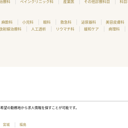
治療科
ペインクリニック科
産業医
その他診療科目
科目
麻酔科
小児科
眼科
救急科
泌尿器科
美容皮膚科
放射線治療科
人工透析
リウマチ科
緩和ケア
病理科
ご希望の勤務地から求人情報を探すことが可能です。
宮城
福島