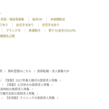
院長・施設長募集
転科OK
未経験歓迎
ブあり
赴任手当あり
住宅手当あり
ブランク可
車通勤可
駅チカ(徒歩5分以内)
機関名公開
問
無料登録はこちら
医師転職・求人募集TOP
【常勤】2027年春入職可の医師求人特集
【常勤】土日休みの医師求人特集
・高時給の医師求人特集
飛行機代支給の医師求人特集
【非常勤】クリニックの医師求人特集