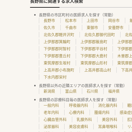
長野県に関連する求人検索
長野県の市区町村の医師求人を探す（常勤）
長野市
松本市
上田市
岡谷市
佐久市
千曲市
東御市
安曇野市
北佐久郡軽井沢町
北佐久郡御代田町
北
上伊那郡箕輪町
上伊那郡飯島町
上伊那
下伊那郡阿智村
下伊那郡平谷村
下伊那
下伊那郡豊丘村
下伊那郡大鹿村
木曽郡
東筑摩郡生坂村
東筑摩郡山形村
東筑摩
上高井郡小布施町
上高井郡高山村
下高
下水内郡栄村
長野県以外の近隣エリアの医師求人を探す（常勤）
新潟県
富山県
石川県
福井県
長野県の診療科目毎の医師求人を探す（常勤）
一般内科
呼吸器内科
消化器内科
糖
老年内科
心療内科
腫瘍内科
感染症
心臓血管外科
乳腺外科
美容外科
肛
泌尿器科
美容皮膚科
耳鼻咽喉科
リ