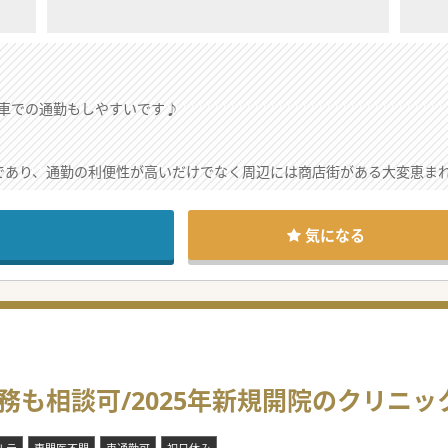
車での通勤もしやすいです♪
であり、通勤の利便性が高いだけでなく周辺には商店街がある大変恵ま
で非常に温厚な人柄であり、医師同士やスタッフが互いに尊重し合える
るため、週4.5日勤務というゆとりを持った働き方を選択することも可
気になる
10コマ程度担当し、地域の高齢患者様を中心に1コマ平均10名から1
患を主として10名から15名程度を受け持ち、主治医として一人ひとり
機関ですが、産婦人科の患者様への対応は特に無く、内科医としてのス
てきた医師が退職する予定で、地域医療の質を維持しつつ体制を再構築
務も相談可/2025年新規開院のクリニッ
床の復活を計画しており、その中核を担っていただけるような内科医を
医師を確保することで、内科部門の組織体制をより強固なものへと昇華