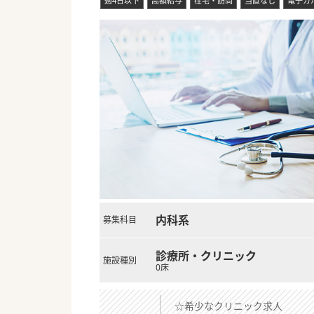
週4日以下
高額給与
在宅・訪問
当直なし
電子カ
#秋入職可
内科系
募集科目
診療所・クリニック
施設種別
0床
☆希少なクリニック求人