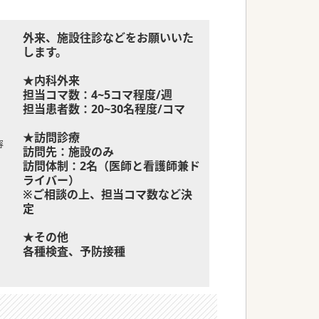
外来、施設往診などをお願いいた
します。
★内科外来
担当コマ数：4~5コマ程度/週
担当患者数：20~30名程度/コマ
★訪問診療
容
訪問先：施設のみ
訪問体制：2名（医師と看護師兼ド
ライバー）
※ご相談の上、担当コマ数など決
定
★その他
各種検査、予防接種