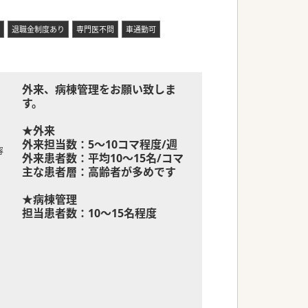
退職金制度あり
専門医不問
車通勤可
外来、病棟管理をお願い致しま
す。
★外来
外来担当数：5～10コマ程度/週
容
外来患者数：平均10～15名/コマ
主な患者層：高齢者が多めです
★病棟管理
担当患者数：10～15名程度