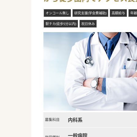
オンコール無し
研究支援(学会費補助)
高額給与
年齢
駅チカ(徒歩5分以内)
祝日休み
内科系
募集科目
一般病院