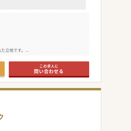
れた立地です。
風土がございます。
能で、私生活も充実できます。
この求人に
問い合わせる
5名を診察していただきます。
に寄り添った診療を行っていただきます。
キルを活かせる環境です。
するための重要な増員募集です。
ク
幅広く求めていらしゃいます。
させるための採用となります。