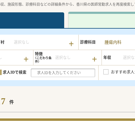
年収、施設形態、診療科目などの詳細条件から、香川県の医師常勤求人を再度検索し
腫瘍内科
町村
選択なし
診療科目
特徴
し
選択なし
年収
選択な
おすすめ求人
求人IDで検索
17
件