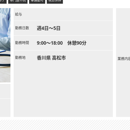
ルテ
専門医不問
車通勤可
祝日休み
給与
週4日～5日
勤務日数
9:00～18:00 休憩90分
勤務時間
香川県 高松市
勤務地
業務内