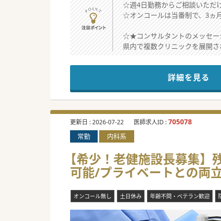
☆週4日勤務からご相談いただ
☆オンコールは当番制で、3ヵ
☆★コンサルタントのメッセー
県内で複数クリニックを展開さ
内科系医師が不足しており、体
ご興味がございましたら、是非
詳細を見る
#秋入職可
705078
更新日 :
2026-07-22
医師求人ID :
常勤
内科系
【希少！老健施設長募集】残
可能/プライベートとの両
オンコール無し
土日休み
年齢不問・ベテラン歓迎