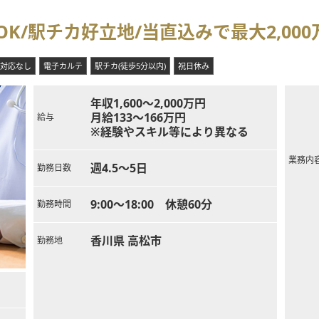
OK/駅チカ好立地/当直込みで最大2,00
対応なし
電子カルテ
駅チカ(徒歩5分以内)
祝日休み
年収1,600～2,000万円
月給133～166万円
給与
※経験やスキル等により異なる
業務内
週4.5～5日
勤務日数
9:00～18:00 休憩60分
勤務時間
香川県 高松市
勤務地