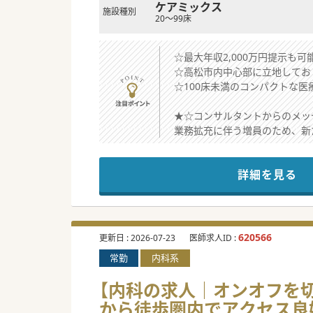
ケアミックス
施設種別
20～99床
☆最大年収2,000万円提示も可
☆高松市内中心部に立地してお
☆100床未満のコンパクトな
★☆コンサルタントからのメッ
業務拡充に伴う増員のため、新
原則オンコール対応はございま
お気軽にお問合せ下さい。
詳細を見る
#秋入職可
620566
更新日 :
2026-07-23
医師求人ID :
常勤
内科系
【内科の求人｜オンオフを切
から徒歩圏内でアクセス良