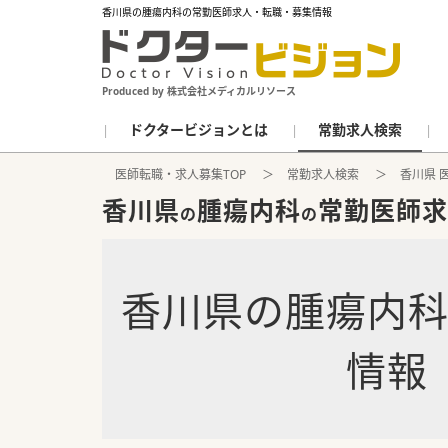
香川県の腫瘍内科の常勤医師求人・転職・募集情報
Produced by 株式会社メディカルリソース
ドクタービジョンとは
常勤求人検索
医師転職・求人募集TOP
常勤求人検索
香川県 
香川県
腫瘍内科
常勤医師求
の
の
香川県
の
腫瘍内
情報