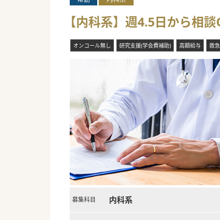
【内科系】週4.5日から相談
オンコール無し
研究支援(学会費補助)
高額給与
救急
内科系
募集科目