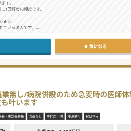
けます。
月に1回程度の頻度です。
ジ★☆
れている法人です。
制強化を図りたいご意向です。
お問い合わせください。
気になる
業無し/病院併設のため急変時の医師体
立も叶います
院長・施設長募集
当直なし
専門医不問
車通勤可
祝日休み