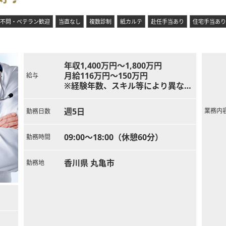
不問・ベテラン歓迎
当直なし
複数診制
紙カルテ
赴任手当あり
住宅手当あり
年収1,400万円～1,800万円
月給116万円～150万円
給与
※経験年数、スキル等により異なる
上記は週5日勤務の場合
当直代は別途支給（40,000円/回）
週5日
業務内
勤務日数
09:00～18:00（休憩60分）
勤務時間
香川県 丸亀市
勤務地