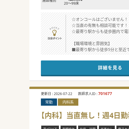
施設種別
20～99床
☆オンコールはございません！
☆当直の有無も相談可能です！
☆最寄り駅からも徒歩圏内で電
【職場環境と雰囲気】
■最寄り駅から徒歩5分と至近
■理事長は後進の教育にも熱心
■毎週木曜日の午後は休診とな
詳細を見る
【具体的な業務内容】
■一般内科外来を週に5コマから
■病棟管理では高齢者の慢性疾
■産婦人科を標榜している医療
701677
更新日 :
2026-07-22
医師求人ID :
常勤
内科系
【募集背景】
■内科の主力として診療を支え
【内科】当直無し！週4日勤
■現在は休床中となっている病
■将来の病院運営を支える常勤