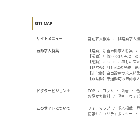
SITE MAP
サイトメニュー
常勤求人検索
非常勤求人
医師求人特集
【常勤】新着医師求人特集
【常勤】年収2,000万円以上
【常勤】オンコール無しの医
【非常勤】月1or隔週勤務可
【非常勤】自由診療の求人特
【非常勤】車通勤可の医師求
ドクタービジョン＋
TOP
コラム
新着
お役立ち資料
動画・ウェ
このサイトについて
サイトマップ
求人掲載・
情報セキュリティポリシー