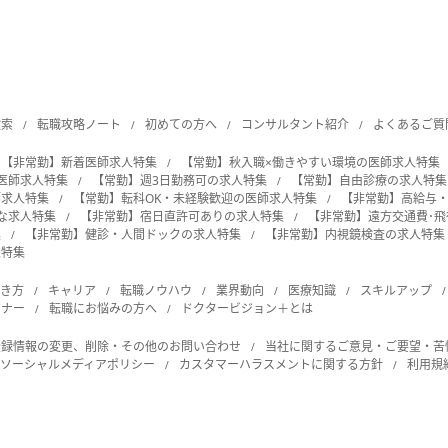
検索
転職攻略ノート
初めての方へ
コンサルタント紹介
よくあるご質
【非常勤】新着医師求人特集
【常勤】秋入職×働きやすい環境の医師求人特集
の医師求人特集
【常勤】週3日勤務可の求人特集
【常勤】自由診療の求人特集
師求人特集
【常勤】転科OK・未経験歓迎の医師求人特集
【非常勤】高給与
能な求人特集
【非常勤】宿日直許可ありの求人特集
【非常勤】遠方交通費･
集
【非常勤】健診・人間ドックの求人特集
【非常勤】内視鏡検査の求人特集
人特集
働き方
キャリア
転職ノウハウ
業界動向
医療知識
スキルアップ
ビナー
転職にお悩みの方へ
ドクタービジョン＋とは
登録情報の変更、削除・その他のお問い合わせ
当社に関するご意見・ご要望・苦
ソーシャルメディアポリシー
カスタマーハラスメントに関する方針
利用規