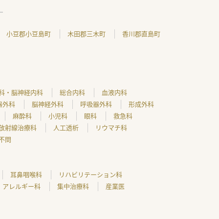
小豆郡小豆島町
木田郡三木町
香川郡直島町
科・脳神経内科
総合内科
血液内科
器外科
脳神経外科
呼吸器外科
形成外科
麻酔科
小児科
眼科
救急科
放射線治療科
人工透析
リウマチ科
不問
耳鼻咽喉科
リハビリテーション科
アレルギー科
集中治療科
産業医