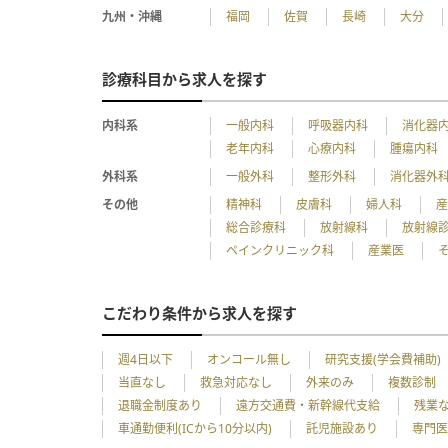
九州・沖縄
福岡
佐賀
長崎
大分
診療科目から求人を探す
内科系
一般内科
呼吸器内科
消化器
老年内科
心療内科
腫瘍内科
外科系
一般外科
整形外科
消化器外
その他
精神科
皮膚科
婦人科
総合診療科
放射線科
放射線
ペインクリニック科
産業医
こだわり条件から求人を探す
週4日以下
オンコール無し
研究支援(学会費補助)
当直なし
救急対応なし
外来のみ
複数診制
退職金制度あり
遠方交通費・新幹線代支給
残業
車通勤便利(ICから10分以内)
託児施設あり
専門医