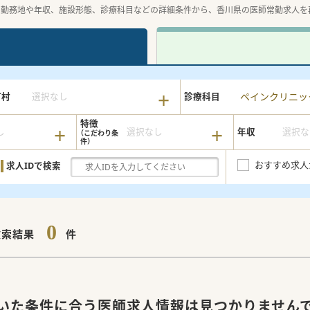
。勤務地や年収、施設形態、診療科目などの詳細条件から、香川県の医師常勤求人を
ペインクリニッ
町村
選択なし
診療科目
特徴
し
選択なし
年収
選択な
おすすめ求人
求人IDで検索
0
検索結果
件
いた条件に合う医師求人情報は見つかりません