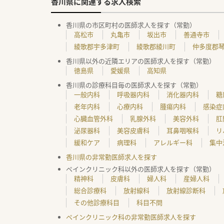
香川県に関連する求人検索
香川県の市区町村の医師求人を探す（常勤）
高松市
丸亀市
坂出市
善通寺市
綾歌郡宇多津町
綾歌郡綾川町
仲多度郡
香川県以外の近隣エリアの医師求人を探す（常勤）
徳島県
愛媛県
高知県
香川県の診療科目毎の医師求人を探す（常勤）
一般内科
呼吸器内科
消化器内科
糖
老年内科
心療内科
腫瘍内科
感染症
心臓血管外科
乳腺外科
美容外科
肛
泌尿器科
美容皮膚科
耳鼻咽喉科
リ
緩和ケア
病理科
アレルギー科
集中
香川県の非常勤医師求人を探す
ペインクリニック科以外の医師求人を探す（常勤）
精神科
皮膚科
婦人科
産婦人科
総合診療科
放射線科
放射線診断科
その他診療科目
科目不問
ペインクリニック科の非常勤医師求人を探す