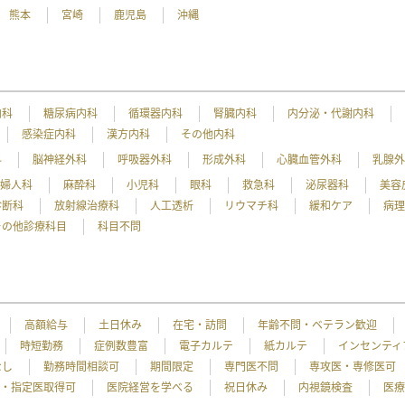
熊本
宮崎
鹿児島
沖縄
内科
糖尿病内科
循環器内科
腎臓内科
内分泌・代謝内科
感染症内科
漢方内科
その他内科
科
脳神経外科
呼吸器外科
形成外科
心臓血管外科
乳腺
産婦人科
麻酔科
小児科
眼科
救急科
泌尿器科
美容
診断科
放射線治療科
人工透析
リウマチ科
緩和ケア
病
その他診療科目
科目不問
高額給与
土日休み
在宅・訪問
年齢不問・ベテラン歓迎
時短勤務
症例数豊富
電子カルテ
紙カルテ
インセンティ
なし
勤務時間相談可
期間限定
専門医不問
専攻医・専修医可
・指定医取得可
医院経営を学べる
祝日休み
内視鏡検査
医療