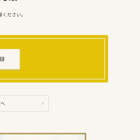
録ください。
録
ジへ