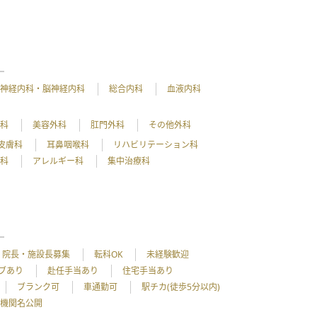
神経内科・脳神経内科
総合内科
血液内科
外科
美容外科
肛門外科
その他外科
皮膚科
耳鼻咽喉科
リハビリテーション科
理科
アレルギー科
集中治療科
院長・施設長募集
転科OK
未経験歓迎
ブあり
赴任手当あり
住宅手当あり
ブランク可
車通勤可
駅チカ(徒歩5分以内)
機関名公開