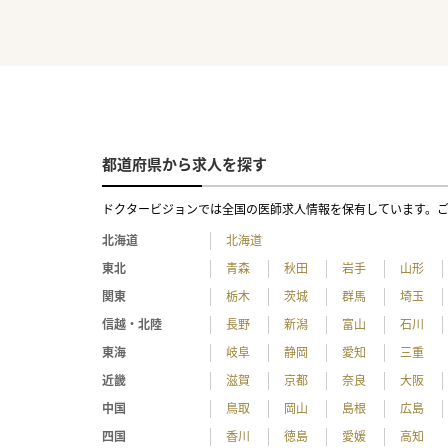
都道府県から求人を探す
ドクタービジョンでは全国の医師求人情報を保有しています。
北海道
北海道
東北
青森
秋田
岩手
山形
関東
栃木
茨城
群馬
埼玉
信越・北陸
長野
新潟
富山
石川
東海
岐阜
静岡
愛知
三重
近畿
滋賀
京都
奈良
大阪
中国
鳥取
岡山
島根
広島
四国
香川
徳島
愛媛
高知