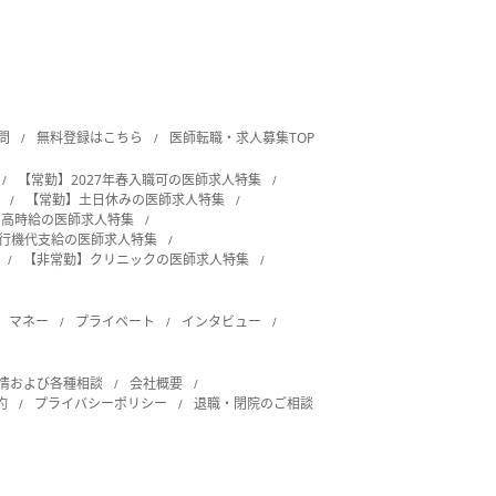
問
無料登録はこちら
医師転職・求人募集TOP
【常勤】2027年春入職可の医師求人特集
【常勤】土日休みの医師求人特集
・高時給の医師求人特集
飛行機代支給の医師求人特集
【非常勤】クリニックの医師求人特集
マネー
プライベート
インタビュー
情および各種相談
会社概要
約
プライバシーポリシー
退職・閉院のご相談