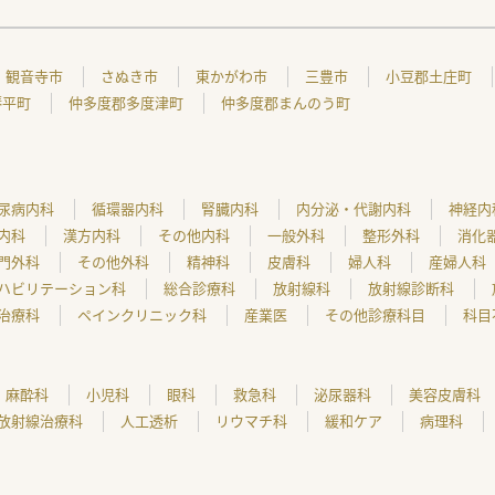
観音寺市
さぬき市
東かがわ市
三豊市
小豆郡土庄町
琴平町
仲多度郡多度津町
仲多度郡まんのう町
尿病内科
循環器内科
腎臓内科
内分泌・代謝内科
神経内
内科
漢方内科
その他内科
一般外科
整形外科
消化
門外科
その他外科
精神科
皮膚科
婦人科
産婦人科
ハビリテーション科
総合診療科
放射線科
放射線診断科
治療科
ペインクリニック科
産業医
その他診療科目
科目
麻酔科
小児科
眼科
救急科
泌尿器科
美容皮膚科
放射線治療科
人工透析
リウマチ科
緩和ケア
病理科