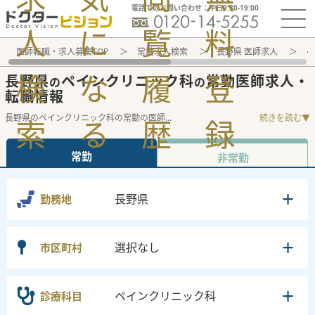
電話でのお問い合わせ：平日9:30-19:00
人
に
覧
料
医師転職・求人募集TOP
常勤求人検索
長野県 医師求人
ペ
検
な
履
登
長野県
ペインクリニック科
常勤医師求人・
の
の
転職情報
長野県のペインクリニック科の常勤の医師
...
続きを読む▼
索
る
歴
録
常勤
非常勤
長野県
勤務地
選択なし
市区町村
ペインクリニック科
診療科目