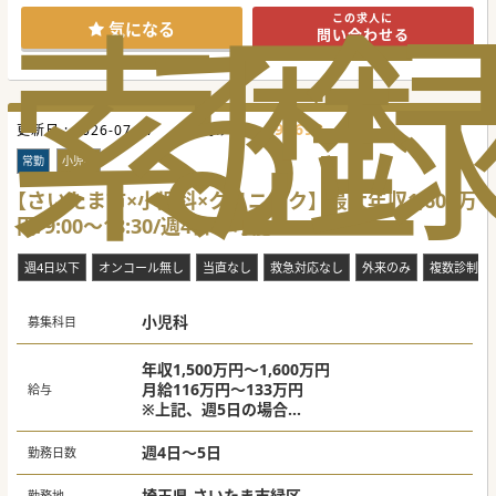
索
る
歴
この求人に
#秋入職可
気になる
問い合わせる
595699
更新日 :
2026-07-27
医師求人ID :
常勤
小児科
【さいたま市×小児科×クリニック】最大年収1,600万
円/9:00～18:30/週4日も可能！
週4日以下
オンコール無し
当直なし
救急対応なし
外来のみ
複数診制
小児科
募集科目
年収1,500万円～1,600万円
月給116万円～133万円
給与
※上記、週5日の場合
※週4日の場合：1,400万円～
週4日～5日
勤務日数
埼玉県 さいたま市緑区
勤務地