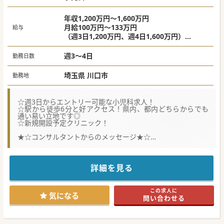
年収1,200万円～1,600万円
月給100万円～133万円
給与
（週3日1,200万円、週4日1,600万円）
※上記は管理医師手当（年間100万円）を含み
ます。
週3～4日
勤務日数
埼玉県 川口市
勤務地
☆週3日からエントリー可能な小児科求人！
☆駅から徒歩6分と好アクセス！県内、都内どちらからでも
通い易い立地です◎
☆新規開設予定クリニック！
★☆コンサルタントからのメッセージ★☆
週3日または週4日のご勤務ですので、プライベートの充実が
はかれます！子育て中のドクターには注目の案件です◎
また、立地も素晴らしく、埼玉の主要都市である浦和・大宮
からはもちろん、
詳細を見る
都内からも10～20分程度で着きますので、通勤ストレスを全
く感じさせないクリニックです！
スタッフも経験豊富で、アットホームなクリニックですの
この求人に
で、ご興味をお持ちの先生は是非ご応募ください！
気になる
問い合わせる
#秋入職可