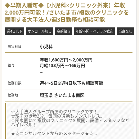
◆早期入職可◆【小児科×クリニック外来】年収
2,000万円可能！/さいたま市/複数のクリニックを
展開する大手法人/週3日勤務も相談可能
週4日以下
オンコール無し
高額給与
年齢不問・ベテラン歓迎
当直なし
小児科
募集科目
年収1,600万円～2,000万円
月給133万円～166万円
給与
※上記は週4日～5日の給与目安です。
※週3日の場合は年収1,000万円～相談可
週4～5日※週4日以下も相談可能
勤務日数
※専門医・スキル・人柄により面接の上決定
いたします。
埼玉県 さいたま市南区
勤務地
☆大手法人グループ所属のクリニックです！
☆駅チカ徒歩3分、毎回の通勤もノンストレス。
☆関東圏にて複数のクリニックを展開、設備・スタッフなど
ハイレベル！
★☆コンサルタントからのメッセージ★☆
大手法人グループにて、法人がフルバックアップ、スタッフ