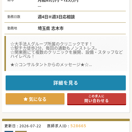
※上記は週3日勤務の給与目安です。
※専門医・スキル・人柄により面接の上決定
週4日※週3日応相談
勤務日数
いたします。
埼玉県 志木市
勤務地
☆大手法人グループ所属のクリニックです！
☆駅チカ徒歩2分、毎回の通勤もノンストレス。
☆関東圏にて複数のクリニックを展開、設備・スタッフなど
ハイレベル！
★☆コンサルタントからのメッセージ★☆
大手法人グループにて、法人がフルバックアップ、スタッフ
の教育も整っておりますので、
ドクターは診療に専念ができる環境です。
駅からも近く、通勤がし易い立地なのも魅力です♪
詳細を見る
勤務曜日や時間も調整が可能ですので、私生活に合わせたメ
リハリのある勤務が可能です。
まずはお気軽にお問合せください。
この求人に
気になる
問い合わせる
#秋入職可
528665
更新日 :
2026-07-22
医師求人ID :