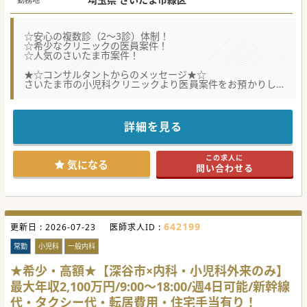
☆安心の複数診（2～3診）体制！
☆希少なクリニックの医員案件！
☆人気のさいたま市案件！
★☆コンサルタントからのメッセージ★☆
さいたま市の小児科クリニックより医員案件をお預かりしま
した。
地域のニーズに応える為、幼児健診や個別の栄養指導なども
実施しております。
基本的に2～3診体制を取っている為、病院でご活躍されてき
詳細を見る
た先生も
安心してご勤務いただく事が可能です。
この求人に
#秋入職可
気になる
問い合わせる
642199
更新日 :
2026-07-23
医師求人ID :
常勤
小児科
一般内科
★希少・高額★【深谷市×内科・小児科外来のみ】
最大年収2,100万円/9:00～18:00/週4日可能/新幹線
代・タクシー代・転居費用・住宅手当有り！