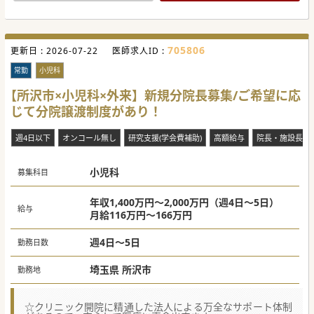
705806
更新日 :
2026-07-22
医師求人ID :
常勤
小児科
【所沢市×小児科×外来】新規分院長募集/ご希望に応
じて分院譲渡制度があり！
週4日以下
オンコール無し
研究支援(学会費補助)
高額給与
院長・施設長募
小児科
募集科目
年収1,400万円～2,000万円（週4日～5日）
給与
月給116万円～166万円
週4日～5日
勤務日数
埼玉県 所沢市
勤務地
☆クリニック開院に精通した法人による万全なサポート体制