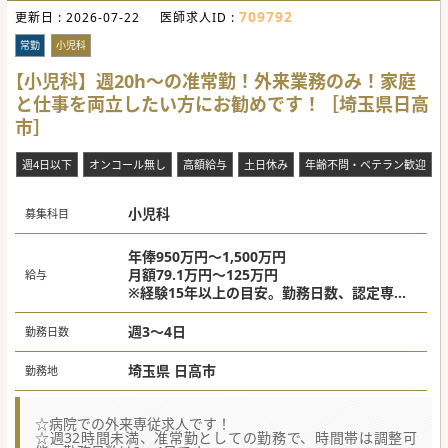
709792
更新日 :
2026-07-22
医師求人ID :
常勤
小児科
【小児科】週20h～の准常勤！外来業務のみ！家庭
と仕事を両立したい方にお勧めです！［埼玉県日高
市］
週4日以下
オンコール無し
高額給与
土日休み
年齢不問・ベテラン歓迎
小児科
募集科目
年俸950万円～1,500万円
月額79.1万円～125万円
給与
※経験15年以上の目安。勤務日数、認定専門
医等により考慮。
週3～4日
勤務日数
埼玉県 日高市
勤務地
☆病院での外来専従求人です！
☆週32時間未満、准常勤としての勤務で、時間帯は調整可