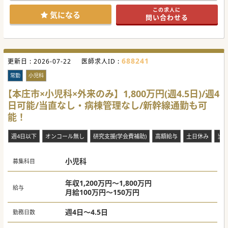
院長のもとで、診療に注力することができる職場環境が整っ
この求人に
ております。
気になる
問い合わせる
【医療機関情報】
■2022年7月開設の新しいクリニック。神経内科の院長が小
児科からご高齢の方々の内科疾患まで、一手に対応しており
ます。
■小児～成人の外来対応から訪問診療まで、地域の方々のニ
688241
更新日 :
ーズに応える医療の提供を行っております。
2026-07-22
医師求人ID :
■職員同士はビジネスチャットツールで連携をしており、気
軽に報告や相談をすることが出来るシステムが構築されてい
常勤
小児科
ます。
【本庄市×小児科×外来のみ】1,800万円(週4.5日)/週4
【募集背景】
日可能/当直なし・病棟管理なし/新幹線通勤も可
■現状は常勤1名と複数名の非常勤で対応中。より安定且つ
満足度の高い医療提供の為、常勤2名体制を目指しての募集
能！
となります。
■患者様に寄り添うスタイルを第一に考えていただき、地域
の方々からの信頼を得ていただきたい思いが強い法人でござ
週4日以下
オンコール無し
研究支援(学会費補助)
高額給与
土日休み
当
います。
■ご入職時期については、いつからでも受入れ可能です。次
年度入職をご希望されている先生もお気軽にお問い合わせく
小児科
ださい。
募集科目
#秋入職可
年収1,200万円～1,800万円
給与
月給100万円～150万円
週4日～4.5日
勤務日数