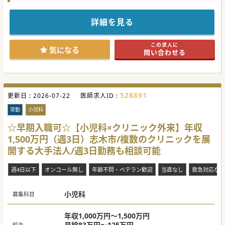
の教育も整っておりますので、
ドクターは診療に専念ができる環境です。
駅からも近く、通勤がし易い立地なのも魅力です♪
詳細を見る
勤務曜日や時間も調整が可能ですので、私生活に合わせたメ
リハリのある勤務が可能です。
まずはお気軽にお問合せください。
この求人に
気になる
問い合わせる
#秋入職可
528891
更新日 :
2026-07-22
医師求人ID :
常勤
小児科
☆早期入職可☆【小児科×クリニック外来】年収
1,500万円（週3日）志木市/複数のクリニックを展
開する大手法人/週3日勤務も相談可能
週4日以下
オンコール無し
年齢不問・ベテラン歓迎
当直なし
救急対応なし
小児科
募集科目
年収1,000万円～1,500万円
月給83万円～125万円
給与