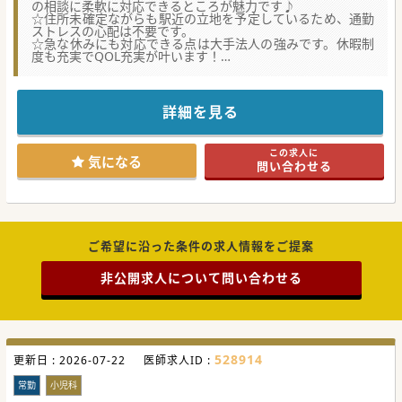
の相談に柔軟に対応できるところが魅力です♪
☆住所未確定ながらも駅近の立地を予定しているため、通勤
ストレスの心配は不要です。
☆急な休みにも対応できる点は大手法人の強みです。休暇制
度も充実でQOL充実が叶います！
★☆コンサルタントからのメッセージ★☆
小児科分野の大手法人グループから新規開院案件の誕生で
す！
詳細を見る
将来的に開業を検討している先生にも満足いただける体制で
お迎えいたします。
法人がフルバックアップ、スタッフの教育も整っていますの
この求人に
で、ドクターは診療に専念ができる環境です。
気になる
問い合わせる
先生の希望の働き方に合わせて可能な限り調整できるため、
子育て中ドクターの方からも大変人気です。
#秋入職可
ご希望に沿った条件の求人情報をご提案
非公開求人について問い合わせる
528914
更新日 :
2026-07-22
医師求人ID :
常勤
小児科