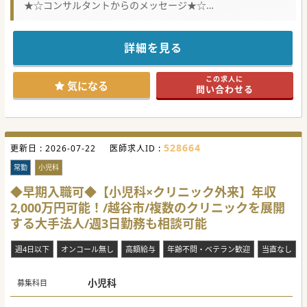
★☆コンサルタントからのメッセージ★☆
小児科分野の大手法人グループより勤務医の募集の御預かり
です！
法人がフルバックアップ、スタッフの教育も整っていますの
で、ドクターは診療に専念ができる環境です。
詳細を見る
勤務曜日や時間も調整が可能ですので、私生活に合わせたメ
リハリのある勤務が可能です。
まずはお気軽にお問合せください。
この求人に
気になる
問い合わせる
#秋入職可
528664
更新日 :
2026-07-22
医師求人ID :
常勤
小児科
◆早期入職可◆【小児科×クリニック外来】年収
2,000万円可能！/越谷市/複数のクリニックを展開
する大手法人/週3日勤務も相談可能
週4日以下
オンコール無し
高額給与
年齢不問・ベテラン歓迎
当直なし
小児科
募集科目