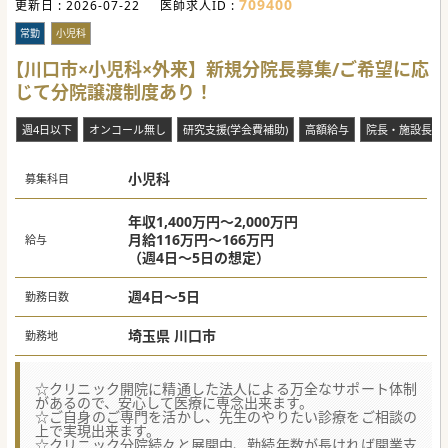
709400
更新日 :
2026-07-22
医師求人ID :
常勤
小児科
【川口市×小児科×外来】新規分院長募集/ご希望に応
じて分院譲渡制度あり！
週4日以下
オンコール無し
研究支援(学会費補助)
高額給与
院長・施設長募
小児科
募集科目
年収1,400万円～2,000万円
月給116万円～166万円
給与
（週4日～5日の想定）
週4日～5日
勤務日数
埼玉県 川口市
勤務地
☆クリニック開院に精通した法人による万全なサポート体制
があるので、安心して医療に専念出来ます。
☆ご自身のご専門を活かし、先生のやりたい診療をご相談の
上で実現出来ます。
☆クリニック分院続々と展開中、勤続年数が長ければ開業支