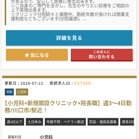
があるので、安心して医療に専念出来ます。
☆ご自身のご専門を活かし、先生のやりたい診療をご相談の
上で実現出来ます。
☆クリニック分院続々と展開中、勤続年数が長ければ開業支
援制度などもございます(分院譲渡)。
★☆コンサルタントからのメッセージ★☆
地域医療の活性化、法人の発展の為、新規分院長(管理医師)
を求めております。
詳細を見る
先生とご相談をしながら、より良いクリニックをつくってい
きたいとお考えの法人運営のクリニックです。
休診日や業務内容など、院長の裁量で決定できますので、
この求人に
ワークライフバランスを改善されたい先生などににオススメ
気になる
問い合わせる
です。
当求人については業務委託案件となります。
#業務委託案件 #秋入職可
557480
更新日 :
2026-07-22
医師求人ID :
常勤
小児科
【小児科×新規開設クリニック×院長職】週3～4日勤
務/川口市/駅近！
週4日以下
土日休み
年齢不問・ベテラン歓迎
院長・施設長募集
救急対応な
小児科
募集科目