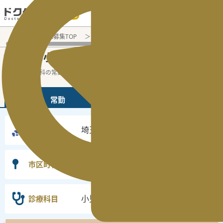
電話でのお問い合わせ：平日9:30-19:00
医師転職・求人募集TOP
常勤求人検索
埼玉県 医師求人
小
埼玉県
小児科
常勤医師求人・転職情報
の
の
埼玉県の小児科の常勤の医師求人の検索結
...
続きを読む▼
常勤
非常勤
埼玉県
勤務地
選択なし
市区町村
小児科
診療科目