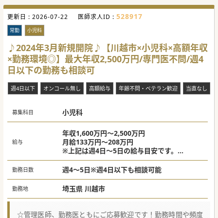
528917
更新日 :
2026-07-22
医師求人ID :
常勤
小児科
♪2024年3月新規開院♪【川越市×小児科×高額年収
×勤務環境◎】最大年収2,500万円/専門医不問/週4
日以下の勤務も相談可
週4日以下
オンコール無し
高額給与
年齢不問・ベテラン歓迎
当直なし
小児科
募集科目
年収1,600万円～2,500万円
月給133万円～208万円
給与
※上記は週4日～5日の給与目安です。
※週3日の場合は年収1,000万円～相談可
※専門医・スキル・人柄により面接の上決定
週4～5日※週4日以下も相談可能
勤務日数
いたします。
埼玉県 川越市
勤務地
☆管理医師、勤務医ともにご応募歓迎です！勤務時間や頻度