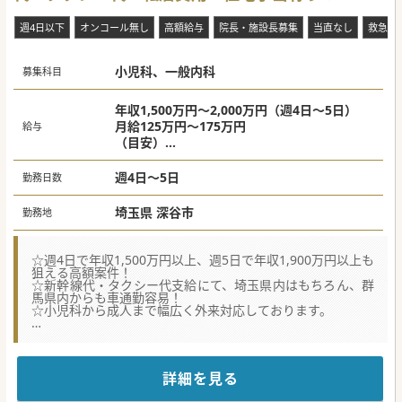
週4日以下
オンコール無し
高額給与
院長・施設長募集
当直なし
救急対
小児科、一般内科
募集科目
年収1,500万円～2,000万円（週4日～5日）
月給125万円～175万円
給与
（目安）
週4日：1,500万円程度～
週5日：1,900万円程度～
週4日～5日
勤務日数
※訪問診療もご対応いただける場合は＋200万
円ほどの上乗せ可能。
埼玉県 深谷市
勤務地
☆週4日で年収1,500万円以上、週5日で年収1,900万円以上も
狙える高額案件！
☆新幹線代・タクシー代支給にて、埼玉県内はもちろん、群
馬県内からも車通勤容易！
☆小児科から成人まで幅広く外来対応しております。
【職場環境と雰囲気】
■ベテランから若手の職員まで、バランスよく勤務してお
り、勢いと安心感が同居する職場となっています。
■県内はもちろん、隣接の群馬県からも通勤が容易なエリア
詳細を見る
になります。お車での通勤がおすすめです。
■院長との安心の2名体制。患者様ファーストの思いが強い