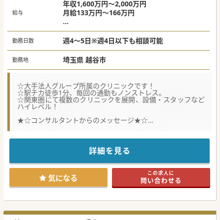
年収1,600万円～2,000万円
月給133万円～166万円
給与
※上記は週4日～5日の給与目安です。
※週3日の場合は年収1,000万円～相談可
週4～5日※週4日以下も相談可能
勤務日数
※専門医・スキル・人柄により面接の上決定
いたします。
埼玉県 越谷市
勤務地
☆大手法人グループ所属のクリニックです！
☆駅チカ徒歩1分、毎回の通勤もノンストレス。
☆関東圏にて複数のクリニックを展開、設備・スタッフなど
ハイレベル！
★☆コンサルタントからのメッセージ★☆
大手法人グループにて、法人がフルバックアップ、スタッフ
の教育も整っておりますので、
ドクターは診療に専念ができる環境です。
駅からも近く、通勤がし易い立地なのも魅力です♪
詳細を見る
勤務曜日や時間も調整が可能ですので、私生活に合わせたメ
リハリのある勤務が可能です。
まずはお気軽にお問合せください。
この求人に
気になる
問い合わせる
#秋入職可