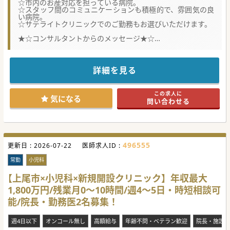
☆市内のお産対応を担っている病院。
☆スタッフ間のコミュニケーションも積極的で、雰囲気の良
い病院。
☆サテライトクリニックでのご勤務もお選びいただけます。
★☆コンサルタントからのメッセージ★☆
地域の周産期医療を担う病院にて医師を募集！
各専門科との連携も容易、子育てや育児にも理解のある医療
機関ですので、
働き易さに定評があります。ライフスタイルに合わせた働き
詳細を見る
方が可能ですので、
ご興味ある方は、まずはご相談ください。
この求人に
#秋入職可
気になる
問い合わせる
496555
更新日 :
2026-07-22
医師求人ID :
常勤
小児科
【上尾市×小児科×新規開設クリニック】年収最大
1,800万円/残業月0～10時間/週4～5日・時短相談可
能/院長・勤務医2名募集！
週4日以下
オンコール無し
高額給与
年齢不問・ベテラン歓迎
院長・施設長