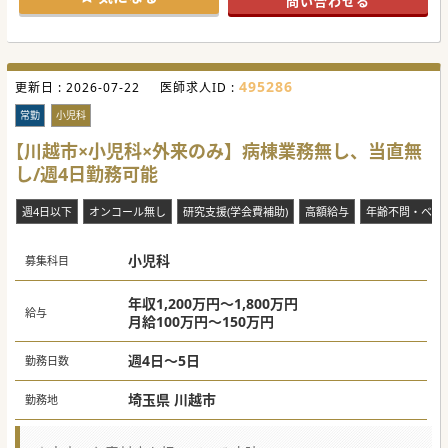
問い合わせる
研修制度も整っていますので、これから経験を積みたい若手
の先生も大歓迎です。
院内保育所も完備していますので、子育て中の医師もサポー
トを受けながらの就業が可能です。
#秋入職可
495286
更新日 :
2026-07-22
医師求人ID :
常勤
小児科
【川越市×小児科×外来のみ】病棟業務無し、当直無
し/週4日勤務可能
週4日以下
オンコール無し
研究支援(学会費補助)
高額給与
年齢不問・ベテ
小児科
募集科目
年収1,200万円～1,800万円
給与
月給100万円～150万円
週4日～5日
勤務日数
埼玉県 川越市
勤務地