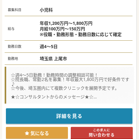
小児科
募集科目
年収1,200万円～1,800万円
月給100万円～150万円
給与
※役職・勤務形態・勤務日数に応じて確定
週4～5日
勤務日数
埼玉県 上尾市
勤務地
☆週4～5日勤務！勤務時間の調整相談可能！
☆院長職、常勤2名を募集！年収最大1,800万円で好条件です
♪
☆今後、埼玉圏内にて複数クリニックを展開予定です。
★☆コンサルタントからのメッセージ★☆
埼玉県を中心に展開を予定している法人から新規サテライト
クリニックからの募集です。
院長募集、常勤医と2名の採用を予定しており、
本院から30分程度の距離での開院のため、連携も抜群です。
詳細を見る
非常勤からの勤務もご相談可能でございますので
まずはお問い合わせください♪
この求人に
#秋入職可
気になる
問い合わせる