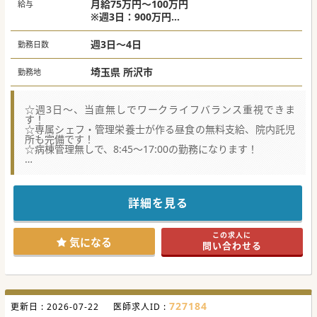
月給75万円～100万円
給与
※週3日：900万円
※週4日：1,200万円
週3日～4日
勤務日数
埼玉県 所沢市
勤務地
☆週3日～、当直無しでワークライフバランス重視できま
す！
☆専属シェフ・管理栄養士が作る昼食の無料支給、院内託児
所も完備です！
☆病棟管理無しで、8:45～17:00の勤務になります！
★☆コンサルタントからのメッセージ★☆
半世紀以上続く医療機関で、地域の周産期医療を支え続けて
おります。
不妊治療から妊娠・出産・育児と、医療の観点からトータル
詳細を見る
サポートを提供しております。
また女性をはじめ、地域住民の希望に応えるために、
婦人科・乳腺外科・小児科・内科を標榜しております。
この求人に
立地も最寄り駅から徒歩6分、アクセス良好でございます！
気になる
問い合わせる
#秋入職可
727184
更新日 :
2026-07-22
医師求人ID :