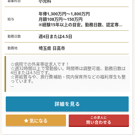
小児科
募集科目
年俸1,300万円～1,800万円
月額108万円～150万円
給与
※経験15年以上の目安。勤務日数、認定専門
医等により考慮。
週4日または4.5日
勤務日数
埼玉県 日高市
勤務地
☆病院での外来専従求人です！
☆週32時間以上で常勤扱い。時間帯は調整可能、勤務日数は
4日または4.5日です。
☆昇給賞与や、旅行費補助・院内保育所などの福利厚生も整
っています。
★☆コンサルタントからのメッセージ★☆
埼玉県の西部医療圏において、急性期から慢性期まで幅広く
医療を提供している病院です。
近年、療養病棟の一部を地域包括ケア病床へ切替え、更に間
詳細を見る
口を広げて地域連携の促進を図っています。
当直免除、残業もほぼありませんのでワークライフバランス
が抜群です。
この求人に
医局の雰囲気はアットホームで学閥は無く、看護師、コメデ
気になる
問い合わせる
ィカルも協力的で働き易い環境です。
圏央道最寄りICから約5分の立地なので、車通勤が便利で
す。