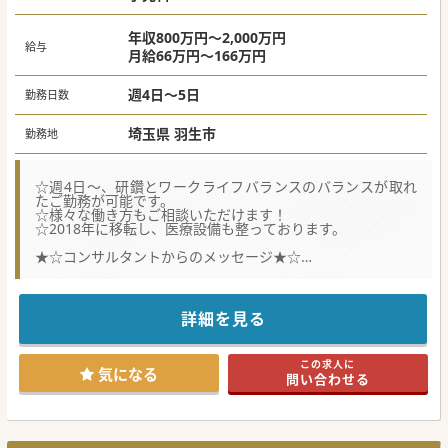
★☆コンサルタントからのメッセージ★☆
スタッフの育成に力を入れている在宅クリニックグループで
年収800万円～2,000万円
す。
給与
月給66万円～166万円
未経験の方は診療同行からスタートし、1ヶ月程度で独り立
ちを予定しております。
その後もチャットツールを利用して他の医師に相談できます
週4日～5日
勤務日数
ので、安心して診療ができます。
研修プログラムの認定施設であり、未経験からプライマリケ
ア、総合診療を学べる環境が整っております。
埼玉県 羽生市
勤務地
看護師・医療アシスタント(運転手)との3名体制、相談員が初
期対応やスケジュール管理を行います。
#秋入職可
☆週4日～、研鑽とワークライフバランスのバランスが取れ
たご勤務が可能です。
☆様々な働き方もご相談いただけます！
☆2018年に移転し、医療設備も整っております。
★☆コンサルタントからのメッセージ★☆
大手法人が運営する400床規模の総合病院です。
2018年に移転し、綺麗な建物と整った医療機器設備がござい
ます！
是非お問い合わせください。
詳細を見る
#秋入職可
この求人に
気になる
問い合わせる