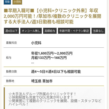
常勤
小児科
■早期入職可■【小児科×クリニック外来】年収
2,000万円可能！/草加市/複数のクリニックを展開
する大手法人/週3日勤務も相談可能
週4日以下
オンコール無し
高額給与
年齢不問・ベテラン歓迎
当直なし
小児科
募集科目
年収1,600万円～2,000万円
月給133万円～166万円
給与
※上記は週4日～5日の給与目安です。
※週3日の場合は年収1,000万円～相談可
週4～5日※週4日以下も相談可能
勤務日数
※専門医・スキル・人柄により面接の上決定
いたします。
埼玉県 草加市
勤務地
☆大手法人グループ所属のクリニックです！
☆休暇制度も充実でQOL充実が叶います！
☆関東圏にて複数のクリニックを展開、設備・スタッフなど
ハイレベル！