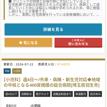
■ クリニックの特徴と診療の際に大切にしていること
在宅医療では総合診療のスキルが必要となり、医師として成
長していくためには幅広い知識が求められるため、常に勉強
し続けることが重要です。
しかし、実際に在宅医療を行っている医療機関において、き
ちんと教育体制を整えている所は少ないと感じており、ソロ
プラクティスで知識を増やしていきながら在宅医療を行う場
合、限界を早く感じやすいと考えます。
【医療法人社団ときわ】ではIT を駆使し、現場で困った事が
詳細を見る
合ってもその場で医師同士でコンサルトできるような環境
や、新しく入職した医師や訪問診療未経験の医師でも気軽に
相談ができるようチューター制度、訪問同行を制度化してお
この求人に
ります。
気になる
問い合わせる
■ クリニックの成り立ち、経緯と将来の展望
「人に寄り添い、未来に挑む。」を理念として掲げ、地域医
療の柱となるべく訪問診療を中心とした診療所を展開してお
ります。
年齢や性別、そして抱えている病気や障害によって制限を受
614635
更新日 :
けることなく、誰もが自分らしく過ごすことのできる社会の
2026-07-22
医師求人ID :
実現がときわの使命です。
患者さん一人ひとりの生活や価値観を何よりも重視し、在宅
常勤
小児科
医療のセーフティネットとして質の高い在宅医療を提供して
いきます。
【小児科】週4日～/外来・病棟・新生児対応◆地域
の中核となる400床規模の総合病院[埼玉県羽生市]
■ 在宅医療に対するやりがいや面白さ、そして未経験の医師
へ向けてのメッセージ
大宮在宅クリニックは在宅医療専門医・認定医、緩和医療専
週4日以下
高額給与
電子カルテ
退職金制度あり
車通勤可
祝日休み
門医・認定医の研修施設になっております。
研修や人材育成に力を入れているからこそ、在宅医療の現場
で研鑽を積みながら専門医としての資格取得を目指す、とい
うキャリア形成も実現できます。
小児科
募集科目