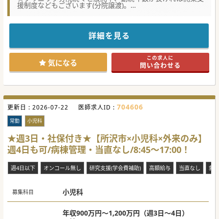
援制度などもございます(分院譲渡)。
★☆コンサルタントからのメッセージ★☆
採用決定から6ヶ月後を目安にクリニック開院予定。
地域医療の活性化、法人の発展の為、新規分院長(管理医師)
詳細を見る
を求めております。
先生とご相談をしながら、より良いクリニックをつくってい
きたいとお考えの法人運営のクリニックです。
この求人に
休診日や業務内容など、院長の裁量で決定できますので、
気になる
問い合わせる
ワークライフバランスを改善されたい先生などににオススメ
です。
当求人については業務委託案件となります。
#業務委託案件 #秋入職可
704606
更新日 :
2026-07-22
医師求人ID :
常勤
小児科
★週3日・社保付き★【所沢市×小児科×外来のみ】
週4日も可/病棟管理・当直なし/8:45～17:00！
週4日以下
オンコール無し
研究支援(学会費補助)
高額給与
当直なし
救
小児科
募集科目
年収900万円～1,200万円（週3日～4日）