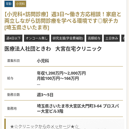
常勤
小児科
【小児科×訪問診療】週3日～働き方応相談！家庭と
両立しながら訪問診療を学べる環境です◎駅チカ
[埼玉県さいたま市]
週4日以下
オンコール無し
研究支援(学会費補助)
高額給与
土日休み
在
医療法人社団ときわ
大宮在宅クリニック
小児科
募集科目
年収1,200万円～2,000万円
月給100万円～166万円
給与
週4日:年収960万円～1,600万円 月給80万円
～133万円
週3～5日
勤務日数
週3日:年収720万円～1,200万円 月給60万円
～100万円
埼玉県さいたま市大宮区大門町3-64 プロスパ
勤務地
(オンコール維持手当含む金額。出動など対応
ー大宮ビル3階
実績に応じて別途実績⼿当が支給されます。)
★☆クリニックからのメッセージ★☆