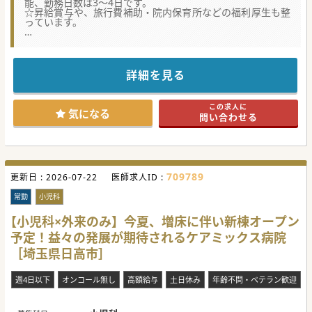
能、勤務日数は3～4日です。
☆昇給賞与や、旅行費補助・院内保育所などの福利厚生も整
っています。
★☆コンサルタントからのメッセージ★☆
埼玉県の西部医療圏において、急性期から慢性期まで幅広く
医療を提供している病院です。
近年、療養病棟の一部を地域包括ケア病床へ切替え、更に間
詳細を見る
口を広げて地域連携の促進を図っています。
当直免除、残業もほぼありませんのでワークライフバランス
が抜群です。
この求人に
医局の雰囲気はアットホームで学閥は無く、看護師、コメデ
気になる
問い合わせる
ィカルも協力的で働き易い環境です。
圏央道最寄りICから約5分の立地なので、車通勤が便利で
す。
#秋入職可
709789
更新日 :
2026-07-22
医師求人ID :
常勤
小児科
【小児科×外来のみ】今夏、増床に伴い新棟オープン
予定！益々の発展が期待されるケアミックス病院
［埼玉県日高市］
週4日以下
オンコール無し
高額給与
土日休み
年齢不問・ベテラン歓迎