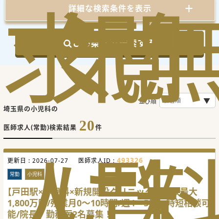
求
気
閲
詳細な検索条件を表示
この条件で検索する
並び順
埼玉県の小児科の
20
医師求人(常勤)検索結果
件
人
に
覧
493326
更新日 :
2026-07-27
医師求人ID :
常勤
小児科
【戸田駅×小児科×新規開設クリニック】年収最大
1,800万円/残業月0～10時間/週4～5日・時短相談可
能/院長・勤務医2名募集！