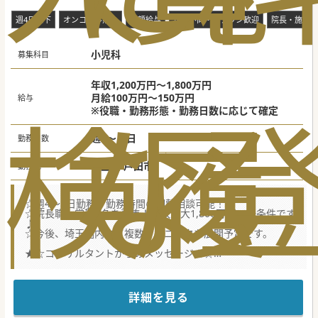
週4日以下
オンコール無し
高額給与
年齢不問・ベテラン歓迎
院長・施設長
小児科
募集科目
年収1,200万円～1,800万円
月給100万円～150万円
給与
検
な
履
※役職・勤務形態・勤務日数に応じて確定
週4～５日
勤務日数
埼玉県 戸田市
勤務地
☆週4～5日勤務！勤務時間の調整相談可能！
☆院長職、常勤2名を募集！年収最大1,800万円で好条件です
♪
☆今後、埼玉圏内にて複数クリニックを展開予定です。
★☆コンサルタントからのメッセージ★☆
埼玉県を中心に展開を予定している法人から新規サテライト
クリニックからの募集です。
院長募集、常勤医と2名の採用を予定しており、
本院から30分程度の距離での開院のため、連携も抜群です。
詳細を見る
非常勤からの勤務もご相談可能でございますので
まずはお問い合わせください♪