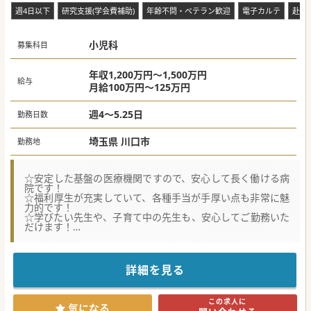
週4日以下
研究支援(学会費補助)
年齢不問・ベテラン歓迎
電子カルテ
赴任
小児科
募集科目
年収1,200万円～1,500万円
給与
月給100万円～125万円
週4～5.25日
勤務日数
埼玉県 川口市
勤務地
☆安定した基盤の医療機関ですので、安心して長く働ける病
院です！
☆福利厚生が充実していて、各種手当が手厚い点も非常に魅
力的です！
☆学びたい先生や、子育て中の先生も、安心してご勤務いた
だけます！
★☆コンサルタントからのメッセージ★☆
地域医療の維持、発展に貢献し、診療圏の急性期を担う中核
病院です。
詳細を見る
安定した経営基盤のもと運営されている病院ですので、安心
して働くことができます。
赴任手当や住宅手当、その他福利厚生も非常に充実していま
この求人に
す。
気になる