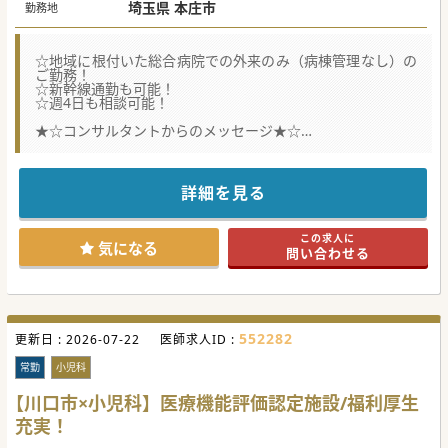
埼玉県 本庄市
勤務地
☆地域に根付いた総合病院での外来のみ（病棟管理なし）の
ご勤務！
☆新幹線通勤も可能！
☆週4日も相談可能！
★☆コンサルタントからのメッセージ★☆
県北の医療を支える総合病院。
新幹線通勤も可能なので、県内はもちろん、東京都や群馬県
からも通勤可能です。
週4日の相談も可能ですので、まずは先生のイメージされて
詳細を見る
いる働き方をご相談ください。
#秋入職可
この求人に
気になる
問い合わせる
552282
更新日 :
2026-07-22
医師求人ID :
常勤
小児科
【川口市×小児科】医療機能評価認定施設/福利厚生
充実！