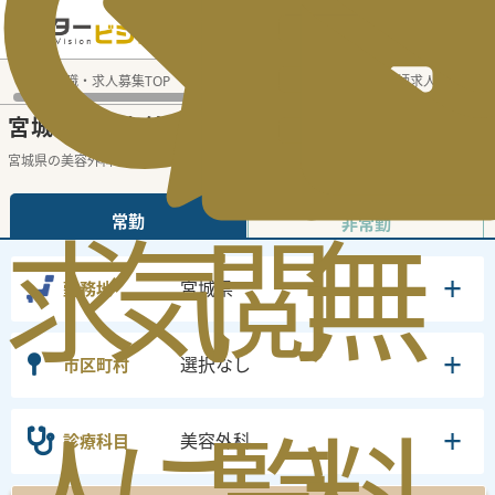
電話でのお問い合わせ：平日9:30-19:00
医師転職・求人募集TOP
常勤求人検索
宮城県 医師求人
美
宮城県
美容外科
常勤医師求人・転職情報
の
の
宮城県の美容外科の常勤の医師求人の検索
...
続きを読む▼
求
気
閲
無
常勤
非常勤
宮城県
勤務地
選択なし
市区町村
美容外科
診療科目