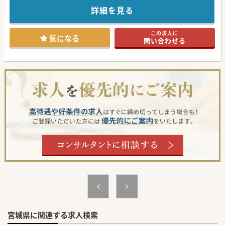
■研修制度も充実しており、未経験者でも安心してスキルア
ップできる体制が整えられています。
詳細を見る
■カウンセラーが接客を担当するため、医師は医療行為のみ
に集中できる環境が整備されていて働きやすい職場です。
この求人に
【職場環境と雰囲気】
気になる
問い合わせる
■完全予約制のクリニック。残業はほとんどなく、ワークラ
イフバランスを重視した勤務が可能です。
■医師・スタッフ全員が男性で構成されており、患者様のプ
ライバシーに配慮した雰囲気づくりを心がけています。
■最寄駅徒歩1分の好立地。ターミナル駅からも徒歩圏内で
すので通勤が便利なエリアのクリニックです。
【医療機関情報】
■大手男性美容外科クリニックと技術提携を結んでおり、高
度な技術と知見を活かした医療を提供しています。
■最新の医療設備を整えており、患者様の安全と満足を第一
に考え、高品質な医療サービスの提供に努めています。
■将来的なクリニック拡大の可能性など、自身のキャリアア
ップと医療技術の向上を同時に実現できる環境があります。
#年度内入職可 #秋入職可
宮城県に関連する求人検索