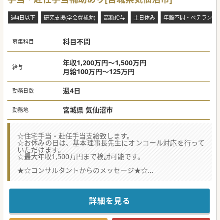
週4日以下
研究支援(学会費補助)
高額給与
土日休み
年齢不問・ベテラン歓
科目不問
募集科目
年収1,200万円～1,500万円
給与
月給100万円～125万円
週4日
勤務日数
宮城県 気仙沼市
勤務地
☆住宅手当・赴任手当支給致します。
☆お休みの日は、基本理事長先生にオンコール対応を行って
いただけます。
☆最大年収1,500万円まで検討可能です。
★☆コンサルタントからのメッセージ★☆
100床規模の老健で、施設長を募集しております。夜間看取
りはございません。
ゆったり勤務で、週末は海も近くにあるため、釣りやマリン
スポーツを楽しめるエリアとなっております。
詳細を見る
週4日で最大年収1,500万円の高額案件となりますので、お早
めにお問合せ下さい。