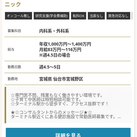
ニック
オンコール無し
研究支援(学会費補助)
転科OK
当直なし
救急対応なし
複
内科系・外科系
募集科目
年収1,000万円～1,400万円
月給83万円～116万円
給与
※週4.5日の場合
週4.5～5日
勤務日数
宮城県 仙台市宮城野区
勤務地
☆専門医不問、残業もなく働きやすい環境です。
☆子育て中医師は時短相談可能です。
☆ターミナル駅から徒歩すぐ、アクセス抜群です！
★☆コンサルタントからのメッセージ★☆
ターミナル駅近くにある健診施設で常勤医師募集です。
大手法人で福利厚生も充実しております。
早番遅番無く、定時でご帰宅可能ですのでワークライフバラ
ンス重視して
ご勤務いただけます。
詳細を見る