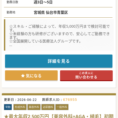
より減額となります。
週3日～5日
勤務日数
宮城県 仙台市青葉区
勤務地
☆スキル・ご経験によって、年収5,000万円まで検討可能で
す。
☆未経験の方も研修がございますので、安心してご勤務でき
ます。
☆全国展開している医療法人グループです。
【やりがい】
■未経験の方、初期研修終わりの方でも選考可能。新しい分
野、治療にチャレンジしたい方を積極的に採用しています。
■美容系クリニックとしては珍しく、19時終了なのも嬉しい
詳細を見る
ポイント。公私ともに充実できる職場環境です。
■スキル・症例数が多くなればご年収に反映されますので、
インセンティブも含み年収1億円も実現可能な美容クリニッ
この求人に
クです。
気になる
問い合わせる
【業務内容】
■まずは基本的なレーザー・注入施術から学んでいただき、
慣れて頂いたら二重整形などメニューを増やしていきます。
■自身の習熟度に応じた3段階の研修カリキュラムあり。無
理なく、確実に経験・スキルを高めることができる環境で
676955
更新日 :
す。
2026-06-22
医師求人ID :
■基本的に美容外科領域まで学んでいただけますが、ご本人
の意向次第では美容皮膚科領域業務のみに限定することも可
常勤
形成外科
美容外科
泌尿器科
一般外科
能です。
★最大年収2,500万円【美容外科×AGA・植毛】初期