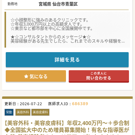
宮城県 仙台市青葉区
勤務地
☆小顔整形に強みのあるクリニックです。
☆年収3,000万円以上の高額求人です。
☆東京など都市部を中心に全国展開中です。
★☆コンサルタントからのメッセージ★☆
美容経験がある先生でしたら、これまでのスキルや経験を活
かし、収入UPが目指せるクリニックです。
仙台駅徒歩1分の好立地美容クリニックで常勤医師を募集し
ております。
少しでもご興味ございましたらお気軽にお問い合わせくださ
詳細を見る
い。
#秋入職可
この求人に
気になる
問い合わせる
686389
更新日 :
2026-07-22
医師求人ID :
常勤
美容外科
美容皮膚科
【美容外科・美容皮膚科】年収2,400万円～＋歩合制
◆全国拡大中のため増員募集開始！有名な指導医が