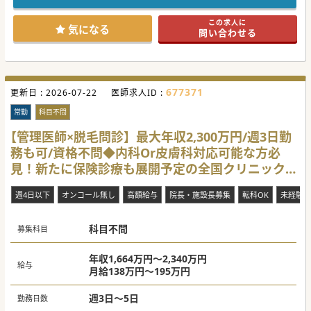
発生するので高額給与も実現できます。
SNS運用についてもバックオフィスが行うため、診療に集中
この求人に
していただけます。
気になる
問い合わせる
美容未経験の先生もご相談可能です。まずはお問い合わせく
ださい。
#秋入職可
677371
更新日 :
2026-07-22
医師求人ID :
常勤
科目不問
【管理医師×脱毛問診】最大年収2,300万円/週3日勤
務も可/資格不問◆内科Or皮膚科対応可能な方必
見！新たに保険診療も展開予定の全国クリニック
[秋田県秋田市]
週4日以下
オンコール無し
高額給与
院長・施設長募集
転科OK
未経験歓
科目不問
募集科目
年収1,664万円～2,340万円
給与
月給138万円～195万円
週3日～5日
勤務日数