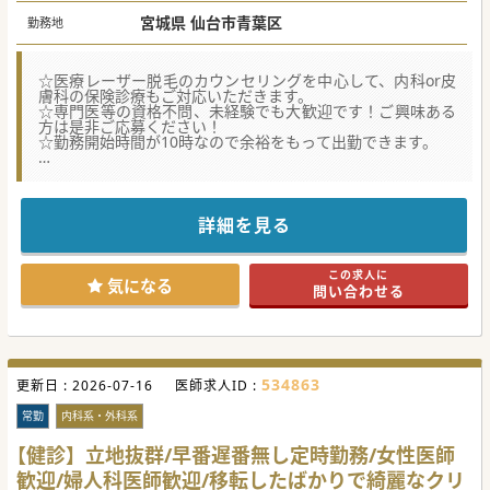
宮城県 仙台市青葉区
勤務地
☆医療レーザー脱毛のカウンセリングを中心して、内科or皮
膚科の保険診療もご対応いただきます。
☆専門医等の資格不問、未経験でも大歓迎です！ご興味ある
方は是非ご応募ください！
☆勤務開始時間が10時なので余裕をもって出勤できます。
★☆コンサルタントからのメッセージ★☆
全国に複数展開している美容系クリニックでの管理医師求人
です。
これまでは法人としても医療脱毛に力を入れてきましたが、
詳細を見る
今後は脱毛を行いつ、先を見据えた保険診療にも対応するク
リニックとして展開予定。
一般内科または皮膚科の臨床経験がある方を募集しておりま
この求人に
す。
気になる
問い合わせる
皮膚科、美容皮膚科以外のご専門の方でもご応募可能となり
ましたので、
ご興味ございましたらお気軽にお問い合わせください。
#秋入職可
534863
更新日 :
2026-07-16
医師求人ID :
常勤
内科系・外科系
【健診】立地抜群/早番遅番無し定時勤務/女性医師
歓迎/婦人科医師歓迎/移転したばかりで綺麗なクリ