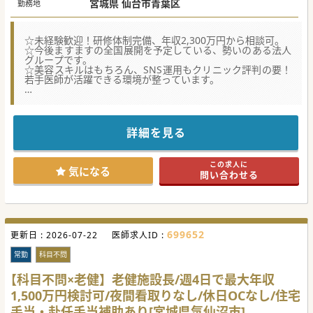
宮城県 仙台市青葉区
勤務地
☆未経験歓迎！研修体制完備、年収2,300万円から相談可。
☆今後ますますの全国展開を予定している、勢いのある法人
グループです。
☆美容スキルはもちろん、SNS運用もクリニック評判の要！
若手医師が活躍できる環境が整っています。
★☆コンサルタントからのメッセージ★☆
今後全国展開を予定している、勢いのある法人グループで常
勤医師を募集しております。
芸能人・著名人も全国から通う美容クリニックの分院となり
詳細を見る
ます。
立地抜群のクリニックですので、まずは一度ご連絡下さい。
この求人に
#秋入職可
気になる
問い合わせる
699652
更新日 :
2026-07-22
医師求人ID :
常勤
科目不問
【科目不問×老健】老健施設長/週4日で最大年収
1,500万円検討可/夜間看取りなし/休日OCなし/住宅
手当・赴任手当補助あり[宮城県気仙沼市]