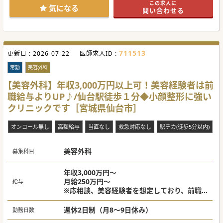
この求人に
#秋入職可
気になる
問い合わせる
711513
更新日 :
2026-07-22
医師求人ID :
常勤
美容外科
【美容外科】年収3,000万円以上可！美容経験者は前
職給与よりUP♪/仙台駅徒歩１分◆小顔整形に強い
クリニックです［宮城県仙台市］
オンコール無し
高額給与
当直なし
救急対応なし
駅チカ(徒歩5分以内)
美容外科
募集科目
年収3,000万円～
月給250万円～
給与
※応相談、美容経験者を想定しており、前職
給や、ご経験により決定します。
週休2日制（月8～9日休み）
勤務日数