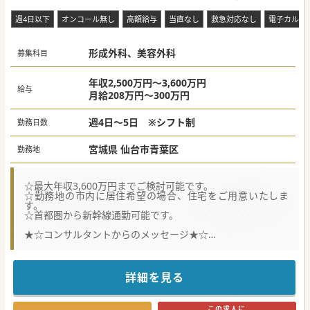
台市]
週4日以下
オンコール無し
高額給与
当直なし
救急対応なし
電子カルテ
形成外科、美容外科
募集科目
年収2,500万円～3,600万円
給与
月給208万円～300万円
週4日～5日 ※シフト制
勤務日数
宮城県 仙台市青葉区
勤務地
☆最大年収3,600万円までご検討可能です。
☆勤務地の市内に居住希望の場合、住宅をご用意いたしま
す。
☆首都圏から新幹線通勤可能です。
★☆コンサルタントからのメッセージ★☆
東北エリアを中心に展開している法人グループです。
東北6院のうち2～3院を、シフトを組んで、同時に担当して
いただく勤務形態になります。
高額求人ですので、お早めにお問合せ下さい。
詳細を見る
#業務委託案件 #秋入職可
この求人に