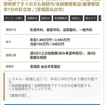
【医療機関情報】
研修修了すぐの方も相談可/未経験者歓迎/最寄駅徒
■業界トップクラスの症例数。全国に100院以上クリニック
を展開し、今後も拡大を予定しています。
歩1分の好立地♪[宮城県仙台市]
■形成外科ご出身の方も多く、高難易度の施術を多数提供。
学術研究も積極的に実施するような意欲の高い方が多いのも
特徴。
オンコール無し
高額給与
転科OK
未経験歓迎
当直なし
紙カルテ
残業
■選考で必ず施設見学を行っています。双方ご納得いただい
た上でお話を進め、入職後のミスマッチを減らす取り組みも
実施中。
形成外科、美容外科、泌尿器科、一般外科
募集科目
#年度内入職可 #秋入職可
年収1,800万円～2,500万円
給与
月給150万円～208万円
週5日※土日祝勤務(休み希望申請可) 、週4日
勤務日数
勤務応相談
宮城県 仙台市青葉区
勤務地
☆スキル・経験に応じて、年収2,500万円まで検討可能で
す。
☆未経験者歓迎！初期研修修了すぐの方も応募可能です。
☆立地抜群のクリニックです。
【業務内容】
■他、AGA治療や亀頭増大、早漏防止治療、ワキガ治療な
ど、幅広い男性の悩みに対応する治療を行っております。