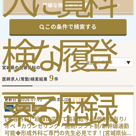
人
に
覧
料
詳細な検索条件を表示
この条件で検索する
検
な
履
登
並び順
宮城県の美容外科の
9
医師求人(常勤)検索結果
件
索
る
歴
録
673559
更新日 :
2026-07-22
医師求人ID :
常勤
形成外科
美容外科
【美容外科】経験に応じて高額給与/研修制度有り/
オペ・カウンセリング・施術/シフト制/新幹線通勤
可能◆形成外科ご専門の先生必見です！[宮城県仙