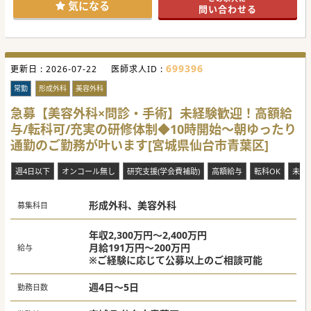
気になる
問い合わせる
699396
更新日 :
2026-07-22
医師求人ID :
常勤
形成外科
美容外科
急募【美容外科×問診・手術】未経験歓迎！高額給
与/転科可/充実の研修体制◆10時開始～朝ゆったり
通勤のご勤務が叶います[宮城県仙台市青葉区]
週4日以下
オンコール無し
研究支援(学会費補助)
高額給与
転科OK
未経
形成外科、美容外科
募集科目
年収2,300万円～2,400万円
月給191万円～200万円
給与
※ご経験に応じて公募以上のご相談可能
週4日～5日
勤務日数