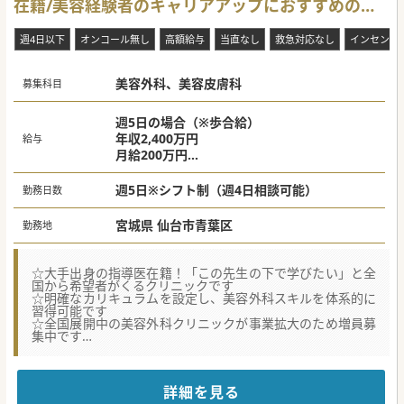
在籍/美容経験者のキャリアアップにおすすめのク
リニックです！
週4日以下
オンコール無し
高額給与
当直なし
救急対応なし
インセンテ
美容外科、美容皮膚科
募集科目
週5日の場合（※歩合給）
年収2,400万円
給与
月給200万円
※歩合給は手術売上の10%
※美容外科経験者は前職の給与を考慮いたし
週5日※シフト制（週4日相談可能）
勤務日数
ます。
宮城県 仙台市青葉区
勤務地
☆大手出身の指導医在籍！「この先生の下で学びたい」と全
国から希望者がくるクリニックです
☆明確なカリキュラムを設定し、美容外科スキルを体系的に
習得可能です
☆全国展開中の美容外科クリニックが事業拡大のため増員募
集中です
★☆コンサルタントからのメッセージ★☆
美容経験のある先生が、更なるスキルアップを目指して入職
されることが多いクリニックです。
詳細を見る
ベース年収は週5日2,400万円から、オペ売上に伴う歩合給も