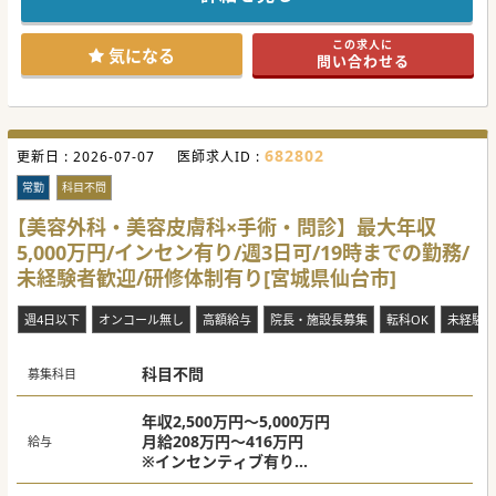
#年度内入職可 #秋入職可
この求人に
気になる
問い合わせる
682802
更新日 :
2026-07-07
医師求人ID :
常勤
科目不問
【美容外科・美容皮膚科×手術・問診】最大年収
5,000万円/インセン有り/週3日可/19時までの勤務/
未経験者歓迎/研修体制有り[宮城県仙台市]
週4日以下
オンコール無し
高額給与
院長・施設長募集
転科OK
未経験歓
科目不問
募集科目
年収2,500万円～5,000万円
月給208万円～416万円
給与
※インセンティブ有り
※美容皮膚科業務のみ希望の場合は上記金額