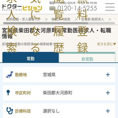
電話でのお問い合わせ：平日9:30-19:00
人
に
覧
料
医師転職・求人募集TOP
常勤求人検索
宮城県 医師求人
宮
検
な
履
登
宮城県柴田郡大河原町
常勤医師求人・転職
の
情報
索
る
歴
録
宮城県の常勤の医師求人の検索結果です。
...
続きを読む▼
常勤
非常勤
宮城県
勤務地
柴田郡大河原町
市区町村
選択なし
診療科目