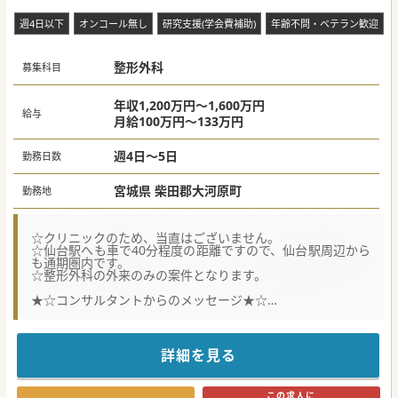
週4日以下
オンコール無し
研究支援(学会費補助)
年齢不問・ベテラン歓迎
整形外科
募集科目
年収1,200万円～1,600万円
給与
月給100万円～133万円
週4日～5日
勤務日数
宮城県 柴田郡大河原町
勤務地
☆クリニックのため、当直はございません。
☆仙台駅へも車で40分程度の距離ですので、仙台駅周辺から
も通期圏内です。
☆整形外科の外来のみの案件となります。
★☆コンサルタントからのメッセージ★☆
地域密着多機能型複合施設を展開しているグループで、クリ
ニックの常勤医師を募集です。
整形外科で外来をやりたい先生におすすめの案件です。
東北エリアでは珍しい、クリニック求人です！
詳細を見る
#秋入職可
この求人に