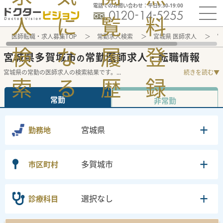
電話でのお問い合わせ：平日9:30-19:00
人
に
覧
料
医師転職・求人募集TOP
常勤求人検索
宮城県 医師求人
宮
検
な
履
登
宮城県多賀城市
常勤医師求人・転職情報
の
宮城県の常勤の医師求人の検索結果です。
...
続きを読む▼
索
る
歴
録
常勤
非常勤
宮城県
勤務地
多賀城市
市区町村
選択なし
診療科目