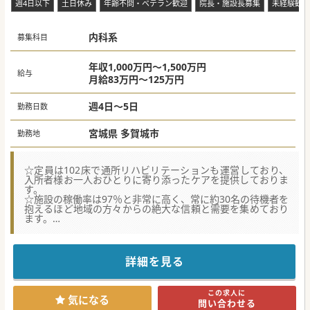
週4日以下
土日休み
年齢不問・ベテラン歓迎
院長・施設長募集
未経験歓迎
内科系
募集科目
年収1,000万円～1,500万円
給与
月給83万円～125万円
週4日～5日
勤務日数
宮城県 多賀城市
勤務地
☆定員は102床で通所リハビリテーションも運営しており、
入所者様お一人おひとりに寄り添ったケアを提供しておりま
す。
☆施設の稼働率は97％と非常に高く、常に約30名の待機者を
抱えるほど地域の方々からの絶大な信頼と需要を集めており
ます。
☆近隣の総合病院や市立病院からのスムーズな受け入れ対応
や、入所者様の状態に応じた適切な医療機関への連携業務を
担当していただきます。
詳細を見る
【医療機関情報】
■宮城県多賀城市の東部地域に位置し、開設以来地域に深く
根差した医療と介護のサービスを提供し続けている施設で
この求人に
す。
気になる
問い合わせる
■「一軒の大きな家庭」をコンセプトに掲げており、地域の