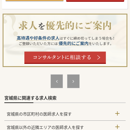
行政や関係機関からも確固たる地位を築き上げております。
■多賀城エリアにおいて大変希少な介護老人保健施設の一つ
であり、施設内は清潔感に溢れる洗練されたお洒落な空間で
す。
【働きやすさ】
■入所者様が急に重症化された際には、速やかに近隣の総合
病院などへ依頼できる確かなバックアップ体制が整備されて
おります。
■看取りにおきましても医師不在時は翌朝対応とする方針を
徹底し、ご家族への事前説明を行うことで医師の負担を軽減
しております。
■ご勤務される曜日の選択や柔軟な働き方に関するご相談も
可能ですので、一度ご相談お願いします。
【職場環境と雰囲気】
■看護師や手厚く配置された介護スタッフ、さらには理学療
法士などのリハビリ専門職が多数在籍し、充実した協力体制
が整っております。
■海外出身の若手介護スタッフも多数活躍しており、素朴で
真面目なお人柄が職場全体の雰囲気を一層和やかで明るいも
のにしています。
■入所者様のご家族との結びつきが非常に強く、買い物つい
でに気軽にご面会に訪れるなど、温かな関係性が日常の風景
宮城県に関連する求人検索
となっております。
宮城県の市区町村の医師求人を探す
宮城県以外の近隣エリアの医師求人を探す