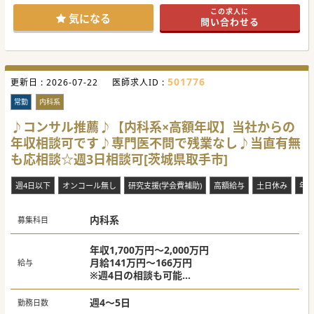
■内科の先生方には発熱外来の対応もお願いしております
この求人に
が、診療件数は減ってきており先生方の負担も減ってきてい
気になる
問い合わせる
ます。フォローアップ体制が整っている為、急なお休みにも
対応可能です。
【医療機関情報】
■1980年の開院以来約40年以上の歴史を持ち、地域の患者
様と地域の医療水準の向上に貢献してきました。
501776
更新日 :
■病床数70床以上を持ち、また2次救急指定施設であるた
2026-07-22
医師求人ID :
め、取手市という広いエリアにおいても確立した地位を得て
います。働く先生方が誇りをもって勤務いただける環境を用
常勤
内科系
意して待っています。
■全身CT、レントゲン、ホルター心電図、内視鏡室、超音波
♪コンサル推薦♪【内科系×高額年収】当社からの
エコー、MRI、骨密度測定室、マンモグラフィー室といった
年収相談可です♪専門医不問で残業なし♪当直有無
設備を整えております。
も応相談☆週3日相談可[茨城県取手市]
【業務内容】
■地域柄、全身診療のできる先生の活躍が目立ちがちです
が、こちらの施設では各先生方のご専門領域を活かした診療
週4日以下
オンコール無し
研究支援(学会費補助)
高額給与
土日休み
年
にも力を入れております。先生の専門領域のご経験と知見を
活かして頂けます。
■糖尿病内科をご専門とする先生を求めております。当院で
内科系
は複数診療科で患者様を支える体制があるので、スムーズな
募集科目
診療・診断が叶います。
■当直やオンコール待機番の頻度についてはご相談が可能で
すので、これまで勤務環境に負担の大きかった先生にも、ぜ
年収1,700万円～2,000万円
ひご検討いただきたい求人となっています。
月給141万円～166万円
給与
※週4日の相談も可能
#春入職可 #秋入職可
※当直代別途支給
週4～5日
勤務日数