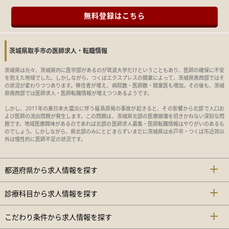
無料登録はこちら
茨城県取手市の医師求人・転職情報
茨城県は元々、茨城県内に医学部があるのが筑波大学だけということもあり、医師の確保に不安
を抱えた地域でした。しかしながら、つくばエクスプレスの開業によって、茨城県南西部ではそ
の状況が変わりつつあります。移住者が増え、病院数・医師数・開業医も増加。その後も、茨城
県南西部では医師求人・医師転職情報が増えつつあるようです。
しかし、2011年の東日本大震災に伴う福島原発の事故が起きると、その影響から北部で人口お
よび医師の流出問題が発生します。この問題は、茨城県北部の医療崩壊を招きかねない深刻な問
題です。地域医療興味があるのであれば北部の医師求人募集・医師転職情報はやりがいのあるも
のでしょう。しかしながら、県北部のみにとどまらずいまだに茨城県は水戸市・つくば市近郊以
外は慢性的に医師不足の状況です。
都道府県から求人情報を探す
診療科目から求人情報を探す
こだわり条件から求人情報を探す