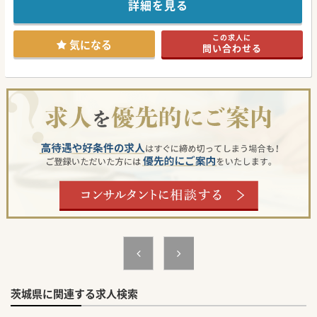
を支えてきました。
詳細を見る
2017年の新築移転に伴い、予防から急性期、そしてリハビ
リ・療養期まで、
在宅医療から介護領域において地域の幅広い需要に応えてい
この求人に
る病院です。
気になる
問い合わせる
住宅手当・赴任手当から法人契約住宅まで、ドクターの方の
働きやすい環境を
整えております。給与についても現給与以上を保証致しま
す。
#春入職可
茨城県に関連する求人検索