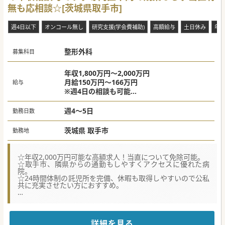
無も応相談☆[茨城県取手市]
【業務内容】
■地域柄、全身診療のできる先生の活躍が目立ちがちです
が、こちらの施設では各先生方のご専門領域を活かした診療
週4日以下
オンコール無し
研究支援(学会費補助)
高額給与
土日休み
年
にも力を入れております。先生の専門領域のご経験と知見を
活かして頂けます。
■内科系疾患の患者様以外にも対応するため、整形外科、皮
整形外科
膚科といった領域でも患者様を支える体制があり、各科連携
募集科目
が強固なため、スムーズな診療・診断が叶います。
■当直やオンコール待機番の頻度についてはご相談が可能で
すので、これまで勤務環境に負担の大きかった先生にも、ぜ
年収1,800万円～2,000万円
ひご検討いただきたい求人となっています。
月給150万円～166万円
給与
※週4日の相談も可能
#春入職可 #秋入職可
※当直代別途支給
週4～5日
勤務日数
茨城県 取手市
勤務地
☆年収2,000万円可能な高額求人！当直について免除可能。
☆取手市、隣県からの通勤もしやすくアクセスに優れた病
院。
☆24時間体制の託児所を完備、休暇も取得しやすいので公私
共に充実させたい方におすすめ。
【働きやすさ】
■内科診療科目は主に消化器・呼吸器・循環器・内科(糖尿
病)となっており、常勤医師が7名在籍しています。
■常勤医師の勤務日数は主に週4～5日を基本としております
詳細を見る