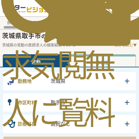
電話でのお問い合わせ：平日9:30-19:00
医師転職・求人募集TOP
常勤求人検索
茨城県 医師求人
茨
茨城県取手市
常勤医師求人・転職情報
の
茨城県の常勤の医師求人の検索結果です。
...
続きを読む▼
求
気
閲
無
常勤
非常勤
茨城県
勤務地
人
に
覧
料
取手市
市区町村
選択なし
診療科目