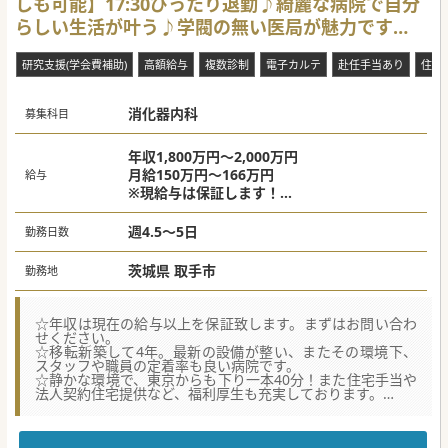
しも可能】17:30ぴったり退勤♪綺麗な病院で自分
らしい生活が叶う♪学閥の無い医局が魅力です
♪[茨城県取手市]
研究支援(学会費補助)
高額給与
複数診制
電子カルテ
赴任手当あり
住宅
消化器内科
募集科目
年収1,800万円～2,000万円
月給150万円～166万円
給与
※現給与は保証します！
※週5日の場合：年収1,800万円～2,000万円
★週4日も相談可：1,440～1,600万円
週4.5～5日
勤務日数
茨城県 取手市
勤務地
☆年収は現在の給与以上を保証致します。まずはお問い合わ
せください。
☆移転新築して4年。最新の設備が整い、またその環境下、
スタッフや職員の定着率も良い病院です。
☆静かな環境で、東京からも下り一本40分！また住宅手当や
法人契約住宅提供など、福利厚生も充実しております。
★☆コンサルタントからのメッセージ★☆
開院して40年来、心臓・循環器領域をメインとして地域医療