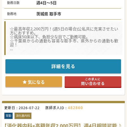
面接後に決定いたします。
週4日～5日
勤務日数
茨城県 取手市
勤務地
☆最高年収2,200万円！(週5日の場合)公私共に充実させたい
方におすすめ。
☆病床50床以下、負担少な目でご勤務可能。
☆千葉県からの通勤も容易な取手市、県外からの通勤も歓
迎！
★☆コンサルタントからのメッセージ★☆
負担少な目のご勤務が可能です。
小規模病院故、スタッフの顔も見えて連携も取りやすい環
境。
詳細を見る
周辺医療機関との連携もしやすく、長期・安定したご勤務が
可能です。
ご興味ある方はお気軽にご相談ください。
この求人に
気になる
問い合わせる
#秋入職可
482860
更新日 :
2026-07-22
医師求人ID :
常勤
消化器内科
【消化器内科×高額年収2,000万円】週4日相談可能♪