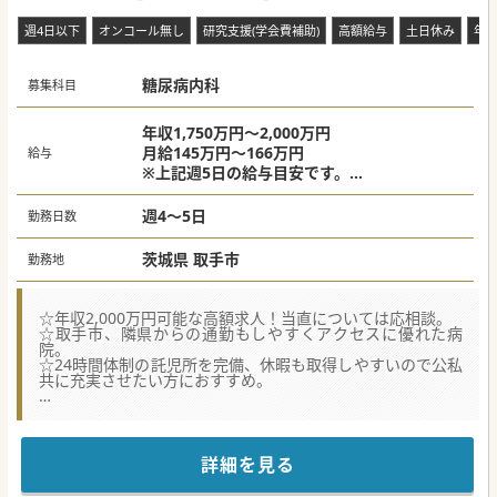
週4日以下
オンコール無し
研究支援(学会費補助)
高額給与
土日休み
年
糖尿病内科
募集科目
年収1,750万円～2,000万円
月給145万円～166万円
給与
※上記週5日の給与目安です。
※週4日の場合：最大1,600万円
※当直代別途支給
週4～5日
勤務日数
茨城県 取手市
勤務地
☆年収2,000万円可能な高額求人！当直については応相談。
☆取手市、隣県からの通勤もしやすくアクセスに優れた病
院。
☆24時間体制の託児所を完備、休暇も取得しやすいので公私
共に充実させたい方におすすめ。
【働きやすさ】
■内科診療科目は主に消化器・呼吸器・循環器・内科(糖尿
病)となっており、常勤医師が7名在籍しています。
■常勤医師の勤務日数は主に週4～5日を基本としております
詳細を見る
が、昨今の働き方改革を受け、週3日勤務や時短勤務の相談
にも柔軟に対応しています。