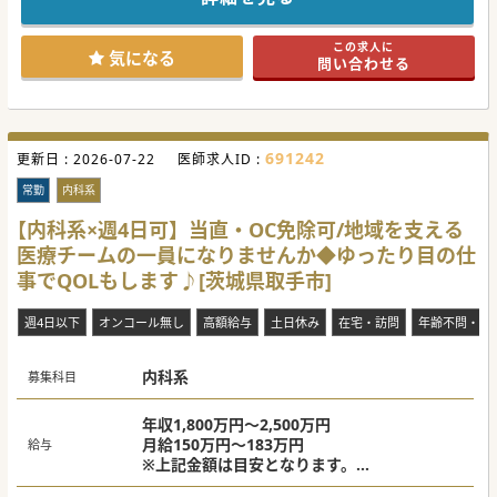
が、昨今の働き方改革を受け、週3日勤務や時短勤務の相談
にも柔軟に対応しています。
■内科の先生方には発熱外来の対応もお願いしております
この求人に
が、診療件数は減ってきており先生方の負担も減ってきてい
気になる
問い合わせる
ます。フォローアップ体制が整っている為、急なお休みにも
対応可能です。
【医療機関情報】
■1980年の開院以来約40年以上の歴史を持ち、地域の患者
様と地域の医療水準の向上に貢献してきました。
691242
更新日 :
■病床数70床以上を持ち、また2次救急指定施設であるた
2026-07-22
医師求人ID :
め、取手市という広いエリアにおいても確立した地位を得て
います。働く先生方が誇りをもって勤務いただける環境を用
常勤
内科系
意して待っています。
■全身CT、レントゲン、ホルター心電図、内視鏡室、超音波
【内科系×週4日可】当直・OC免除可/地域を支える
エコー、MRI、骨密度測定室、マンモグラフィー室といった
医療チームの一員になりませんか◆ゆったり目の仕
設備を整えております。
事でQOLもします♪[茨城県取手市]
【業務内容】
■地域柄、全身診療のできる先生の活躍が目立ちがちです
が、こちらの施設では各先生方のご専門領域を活かした診療
週4日以下
オンコール無し
高額給与
土日休み
在宅・訪問
年齢不問・ベ
にも力を入れております。先生の専門領域のご経験と知見を
活かして頂けます。
■内科系疾患の患者様以外にも対応するため、整形外科、皮
内科系
膚科といった領域でも患者様を支える体制があり、各科連携
募集科目
が強固なため、スムーズな診療・診断が叶います。
■当直やオンコール待機番の頻度についてはご相談が可能で
すので、これまで勤務環境に負担の大きかった先生にも、ぜ
年収1,800万円～2,500万円
ひご検討いただきたい求人となっています。
月給150万円～183万円
給与
※上記金額は目安となります。
#春入職可 #秋入職可
応募される先生の経験やお人柄により、