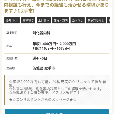
内視鏡も行え、今までの経験も活かせる環境があり
ます♪[取手市]
週4日以下
高額給与
土日休み
在宅・訪問
当直なし
救急対応なし
赴
消化器内科
募集科目
年収1,400万円～2,000万円
給与
月給116万円～167万円
週4～5日
勤務日数
茨城県 取手市
勤務地
☆年収2,000万円も可能、公私充実のクリニックで医師募
集。
☆外来は2診制、消化器内科医としての経験を活かせます。
☆茨城県と千葉県の県境、アクセスも容易！
★☆コンサルタントからのメッセージ★☆
取手市において在宅医療も実践、地域医療への貢献を考える
方を探しているクリニックです。
周辺の病院との連携にも優れ、緊急時の対応が容易なので安
心してご勤務可能です。