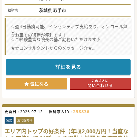
茨城県 取手市
勤務地
☆週4日勤務可能、インセンティブ支給あり、オンコール無
し
☆お車での通勤が便利です！
☆ご経験豊富な院長の基ご勤務いただけます♪
★☆コンサルタントからのメッセージ☆★
取手市周辺の地域医療を担っているクリニックにて、整形外
科の常勤医師を募集しております！
些細なことでも相談しやすい心の近さが魅力のクリニックに
て
詳細を見る
是非お力添えいただける先生をお待ちしております！
#秋入職可
この求人に
気になる
問い合わせる
298836
更新日 :
2026-07-13
医師求人ID :
常勤
消化器内科
エリア内トップの好条件【年収2,000万円！当直な