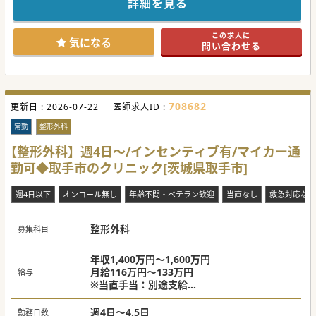
詳細を見る
休暇も取りやすく、プライベートの充実もしやすいので長期
勤務にも適しています。
医療から経営まで、様々な経験が積めるおすすめ求人！
この求人に
気になる
問い合わせる
#春入職可 #秋入職可
708682
更新日 :
2026-07-22
医師求人ID :
常勤
整形外科
【整形外科】週4日～/インセンティブ有/マイカー通
勤可◆取手市のクリニック[茨城県取手市]
週4日以下
オンコール無し
年齢不問・ベテラン歓迎
当直なし
救急対応なし
整形外科
募集科目
年収1,400万円～1,600万円
月給116万円～133万円
給与
※当直手当：別途支給
※インセンティブ：40名以上対応した場合
（1,000円／人）
週4日～4.5日
勤務日数