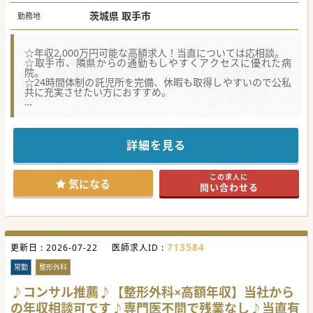
茨城県 取手市
勤務地
☆年収2,000万円可能な高額求人！当直については応相談。
☆取手市、隣県からの通勤もしやすくアクセスに優れた病
院。
☆24時間体制の託児所を完備、休暇も取得しやすいので公私
共に充実させたい方におすすめ。
【働きやすさ】
■内科診療科目は主に消化器・呼吸器・循環器・内科(糖尿
病)となっており、常勤医師が7名在籍しています。
■常勤医師の勤務日数は主に週4～5日を基本としております
詳細を見る
が、昨今の働き方改革を受け、週3日勤務や時短勤務の相談
にも柔軟に対応しています。
■内科の先生方には発熱外来の対応もお願いしております
この求人に
が、診療件数は減ってきており先生方の負担も減ってきてい
気になる
問い合わせる
ます。フォローアップ体制が整っている為、急なお休みにも
対応可能です。
【医療機関情報】
■1980年の開院以来約40年以上の歴史を持ち、地域の患者
様と地域の医療水準の向上に貢献してきました。
713584
更新日 :
■病床数70床以上を持ち、また2次救急指定施設であるた
2026-07-22
医師求人ID :
め、取手市という広いエリアにおいても確立した地位を得て
います。働く先生方が誇りをもって勤務いただける環境を用
常勤
整形外科
意して待っています。
■全身CT、レントゲン、ホルター心電図、内視鏡室、超音波
♪コンサル推薦♪【整形外科×高額年収】当社から
エコー、MRI、骨密度測定室、マンモグラフィー室といった
の年収相談可です♪専門医不問で残業なし♪当直有
設備を整えております。