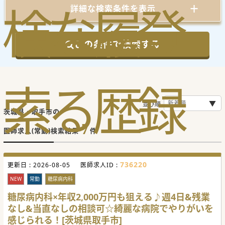
検
な
履
登
詳細な検索条件を表示
この条件で検索する
索
る
歴
録
並び順
茨城県・取手市の
7
医師求人(常勤)検索結果
件
736220
更新日 :
2026-08-05
医師求人ID :
NEW
常勤
糖尿病内科
糖尿病内科×年収2,000万円も狙える♪週4日&残業
なし&当直なしの相談可☆綺麗な病院でやりがいを
感じられる！[茨城県取手市]