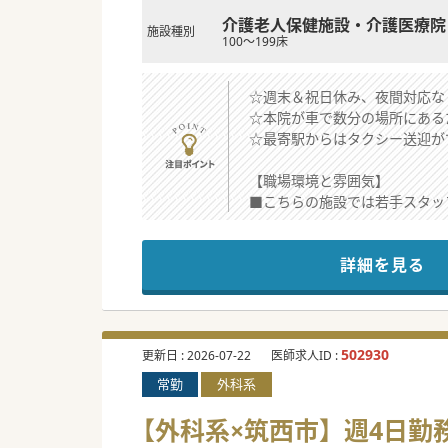
介護老人保健施設・介護医療院
施設種別
100～199床
☆週末＆祝日休み、夜間対応な
☆本院が車で数分の場所にある
☆最寄駅からはタクシー送迎が
【職場環境と雰囲気】
■こちらの施設では若手スタッ
■多職種のスタッフとの連携が
■法人内で病院、特養、グルー
詳細を見る
【業務内容】
■施設利用者の健康管理と指導
■利用者の方々の機能・生活の
■大学病院とも連携が強く、ま
502930
更新日 :
2026-07-22
医師求人ID :
常勤
外科系
【募集背景】
■1990年代設立の歴史ある施
【外科系×筑西市】週4日勤
■長期間にわたり患者様と向き