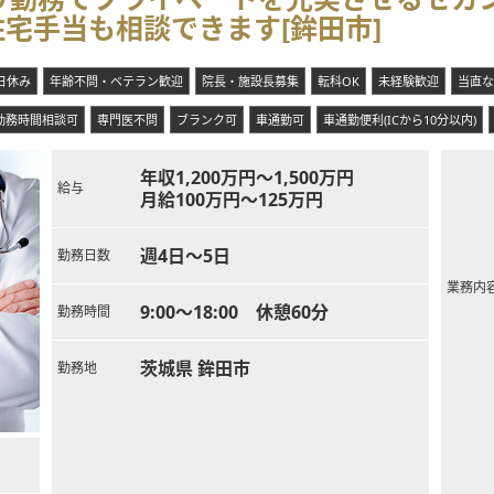
宅手当も相談できます[鉾田市]
日休み
年齢不問・ベテラン歓迎
院長・施設長募集
転科OK
未経験歓迎
当直な
勤務時間相談可
専門医不問
ブランク可
車通勤可
車通勤便利(ICから10分以内)
年収1,200万円～1,500万円
給与
月給100万円～125万円
週4日～5日
勤務日数
業務内
9:00～18:00 休憩60分
勤務時間
茨城県 鉾田市
勤務地