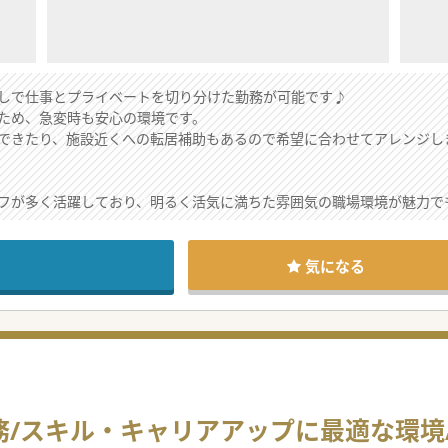
しで仕事とプライベートを切り分けた勤務が可能です♪
ため、急変時も安心の環境です。
できたり、施設近くへの転居補助もあるので希望に合わせてアレンジし
フが多く活躍しており、明るく活気に満ちた雰囲気の職場環境が魅力で
密で、介護に関する専門的なアドバイスも気軽に相談可能です。
プホームなどのサービスも展開しており、心身やご家族の状況に合わせ
気になる
が主な業務となり、入所者の在宅復帰をサポートしていただきます。
向上の為、リハビリテーションには特に力を入れており、人員基準以上
た、急変時は近隣の本院と連携するため、安心して日中の対応やお看取
設で、地域医療のさらなる充実のために高齢の在籍医師(90代)との世代
務/スキル・キャリアアップに最適な環境
合い、健康管理を通じて信頼関係を築けることに大きなやりがいを感じ