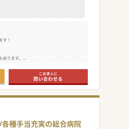
ます！
もあります。
たシームレスな療養環境を実現しています。
この求人に
問い合わせる
のスタッフ配置をとっています。
り対応ができます。
交代のため医師を募集しています。
/各種手当充実の総合病院
て頂ける方をお待ちしています。