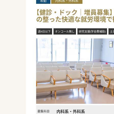
常勤
内科系・外科系
【健診・ドック｜増員募集】
の整った快適な就労環境で歓
週4日以下
オンコール無し
研究支援(学会費補助)
土
内科系・外科系
募集科目