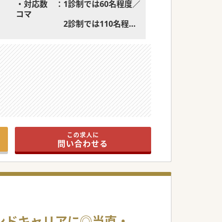
・対応数 ：1診制では60名程度／
コマ
2診制では110名程度
／コマ
・医師体制：法人内健診センター
で3名 ※2025年7月時点
・当直有無（なし）、オンコール
（なし）、昼食（お弁当）法人に
て用意
この求人に
問い合わせる
カンドキャリアに◎当直・