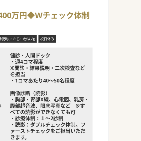
400万円◆Wチェック体制
便利(ICから10分以内)
祝日休み
健診・人間ドック
・週4コマ程度
※問診・結果説明・二次検査など
を担当
・1コマあたり40～50名程度
画像診断（読影）
・胸部・胃部X線、心電図、乳房・
腹部超音波、眼底写真など ※す
容
べての読影ができなくても可
・診療体制：１～2診制
・読影：ダブルチェック体制。フ
ァーストチェックをご担当いただ
きます。