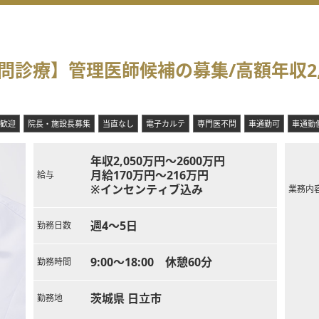
問診療】管理医師候補の募集/高額年収2,
歓迎
院長・施設長募集
当直なし
電子カルテ
専門医不問
車通勤可
車通勤便
年収2,050万円～2600万円
月給170万円～216万円
給与
※インセンティブ込み
業務内
週4～5日
勤務日数
9:00～18:00 休憩60分
勤務時間
茨城県 日立市
勤務地