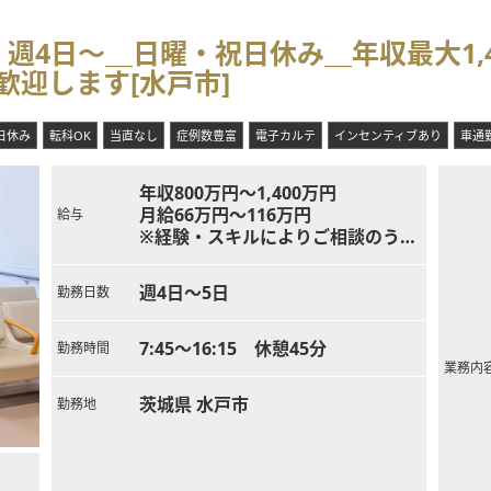
週4日～＿日曜・祝日休み＿年収最大1,
迎します[水戸市]
日休み
転科OK
当直なし
症例数豊富
電子カルテ
インセンティブあり
車通勤
年収800万円～1,400万円
月給66万円～116万円
給与
※経験・スキルによりご相談のうえ
決定
週4日～5日
勤務日数
7:45～16:15 休憩45分
勤務時間
業務内
茨城県 水戸市
勤務地