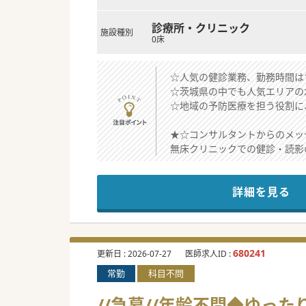
診療所・クリニック
施設種別
0床
☆人気の健診業務、勤務時間は1
☆茨城県の中でも人気エリアの
☆地域の予防医療を担う役割に
★☆コンサルタントからのメッ
無床クリニックでの健診・読影
健診業務経験者も未経験者もご
設備・雰囲気などを感じにぜひ
詳細を見る
#秋入職可
680241
更新日 :
2026-07-27
医師求人ID :
常勤
科目不問
//急募//年齢不問◆ゆ