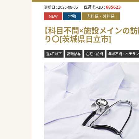
685623
更新日 :
2026-08-05
医師求人ID :
NEW
常勤
内科系・外科系
【科目不問×施設メインの訪
り〇[茨城県日立市]
週4日以下
高額給与
在宅・訪問
年齢不問・ベテラン