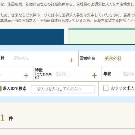
年収、施設形態、診療科目などの詳細条件から、茨城県の医師常勤求人を再度検索し
のため、従来ならば水戸市・つくば市に医師求人募集は集中していたものの、最近で
茨城県南西部の医師求人・医師転職情報も増えているため、転職を希望する医師にと
美容外科
町村
選択なし
診療科目
特徴
し
選択なし
年収
選択な
おすすめ求人
求人IDで検索
11
件