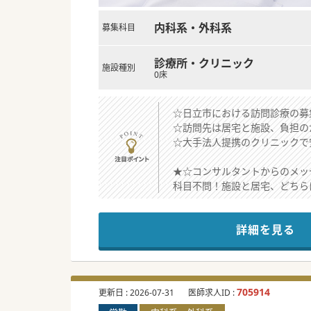
内科系・外科系
募集科目
診療所・クリニック
施設種別
0床
☆日立市における訪問診療の募
☆訪問先は居宅と施設、負担の
☆大手法人提携のクリニックで
★☆コンサルタントからのメッ
科目不問！施設と居宅、どちら
事前にバイタル等入力済みの電
スタッフも充実し、働きやすい
詳細を見る
#春入職可 #秋入職可
705914
更新日 :
2026-07-31
医師求人ID :