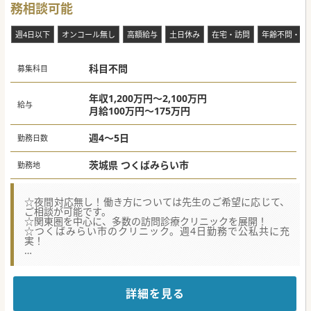
務相談可能
週4日以下
オンコール無し
高額給与
土日休み
在宅・訪問
年齢不問・ベ
科目不問
募集科目
年収1,200万円～2,100万円
給与
月給100万円～175万円
週4～5日
勤務日数
茨城県 つくばみらい市
勤務地
☆夜間対応無し！働き方については先生のご希望に応じて、
ご相談が可能です。
☆関東圏を中心に、多数の訪問診療クリニックを展開！
☆つくばみらい市のクリニック。週4日勤務で公私共に充
実！
【働きやすさ】
■医師と看護師、医療アシスタントと運転手を含め、互いに
フォローすることを大切に勤務されています。
■常勤医師の勤務日数は週4日の相談も可能で、昨今の働き
詳細を見る
方改革を受け、在籍スタッフが気持ちよく働ける職場づくり
を目指しています。