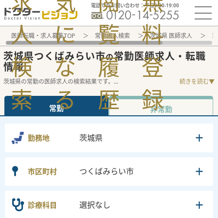
求
気
閲
無
電話でのお問い合わせ：平日9:30-19:00
人
に
覧
料
医師転職・求人募集TOP
常勤求人検索
茨城県 医師求人
茨
茨城県つくばみらい市
常勤医師求人・転職
の
検
な
履
登
情報
茨城県の常勤の医師求人の検索結果です。
...
続きを読む▼
索
る
歴
録
常勤
非常勤
茨城県
勤務地
つくばみらい市
市区町村
選択なし
診療科目