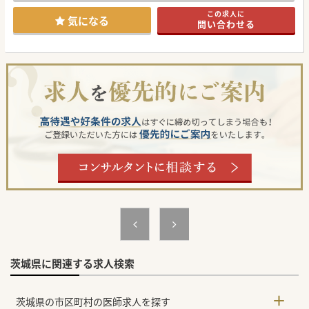
■ご自身の専門領域を活かした働き方も応援しており、先生
この求人に
のご経験を活かしながら業務に就いて頂けます。フォローア
気になる
問い合わせる
ップ体制がしっかり整っている点も、訪問診療未経験の方に
も嬉しい点です。
【医療機関情報】
■関東圏内に施設を展開し、遠くは新潟まで営業所がありま
す。各事業所にて地域の患者様と医療水準の向上に貢献して
きました。
■各事業所が連携を密に取り合うことでグループで動いてい
ることを体感でき、安心した環境下でご勤務いただけます。
つくば市という大きな市においても訪問診療の分野で確立し
た地位を得ています。
■事務方を含むサポートチームの活躍が素晴らしくお困りご
とは遠慮なく相談ができる環境がございます。
【業務内容】
■先生が診療に集中頂けるよう、カルテ入力を含む操作はで
きる限り看護師または同行の医療アシスタントが対応してく
ださいます。
■内科、外科、整形外科と幅広い科目を専門分野とされる先
生方が多く在籍しており、各科の意見を聞くことができスム
ーズな診療・診断が叶います。
■オンコール待機番の頻度については免除のご相談が可能で
すので、これまで勤務環境に負担の大きかった先生にも、ぜ
ひご検討いただきたい求人です。
茨城県に関連する求人検索
#春入職可 #秋入職可
茨城県の市区町村の医師求人を探す