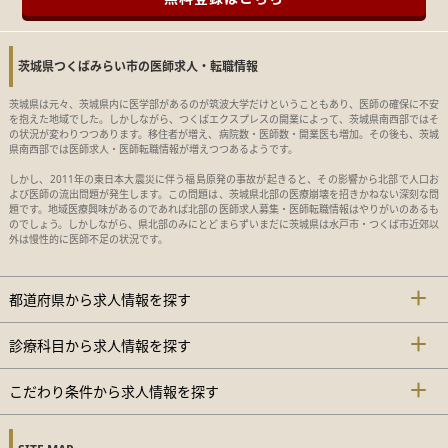
茨城県つくばみらい市の医師求人・転職情報
茨城県は元々、茨城県内に医学部があるのが筑波大学だけということもあり、医師の確保に不安
を抱えた地域でした。しかしながら、つくばエクスプレスの開業によって、茨城県南西部ではそ
の状況が変わりつつあります。移住者が増え、病院数・医師数・開業医も増加。その後も、茨城
県南西部では医師求人・医師転職情報が増えつつあるようです。
しかし、2011年の東日本大震災に伴う福島原発の事故が起きると、その影響から北部で人口お
よび医師の流出問題が発生します。この問題は、茨城県北部の医療崩壊を招きかねない深刻な問
題です。地域医療興味があるのであれば北部の医師求人募集・医師転職情報はやりがいのあるも
のでしょう。しかしながら、県北部のみにとどまらずいまだに茨城県は水戸市・つくば市近郊以
外は慢性的に医師不足の状況です。
都道府県から求人情報を探す
診療科目から求人情報を探す
こだわり条件から求人情報を探す