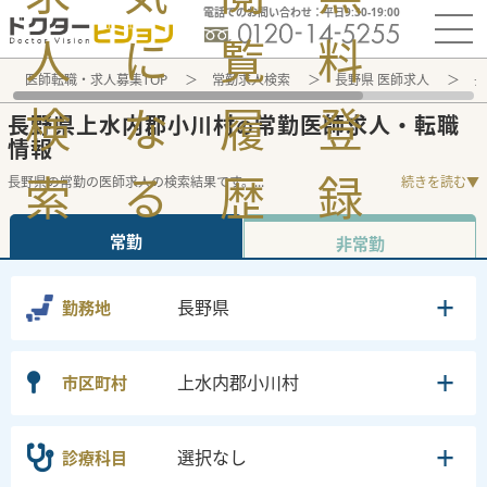
電話でのお問い合わせ：平日9:30-19:00
人
に
覧
料
医師転職・求人募集TOP
常勤求人検索
長野県 医師求人
長
検
な
履
登
長野県上水内郡小川村
常勤医師求人・転職
の
情報
索
る
歴
録
長野県の常勤の医師求人の検索結果です。
...
続きを読む▼
常勤
非常勤
長野県
勤務地
上水内郡小川村
市区町村
選択なし
診療科目