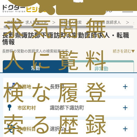
電話でのお問い合わせ：平日9:30-19:00
求
気
閲
無
医師転職・求人募集TOP
常勤求人検索
長野県 医師求人
長
長野県諏訪郡下諏訪町
常勤医師求人・転職
の
情報
人
に
覧
料
長野県の常勤の医師求人の検索結果です。
...
続きを読む▼
常勤
非常勤
検
な
履
登
長野県
勤務地
諏訪郡下諏訪町
市区町村
索
る
歴
録
選択なし
診療科目