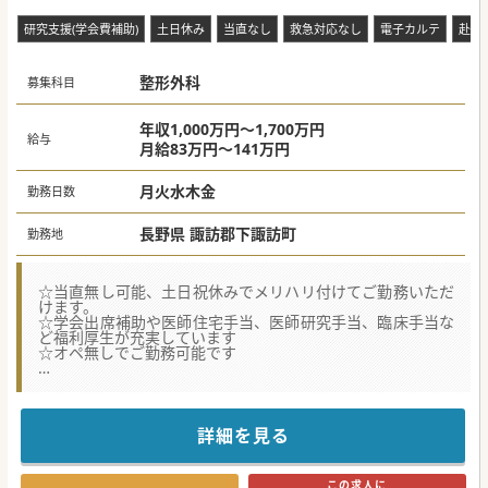
研究支援(学会費補助)
土日休み
当直なし
救急対応なし
電子カルテ
赴任
整形外科
募集科目
年収1,000万円～1,700万円
給与
月給83万円～141万円
月火水木金
勤務日数
長野県 諏訪郡下諏訪町
勤務地
☆当直無し可能、土日祝休みでメリハリ付けてご勤務いただ
けます。
☆学会出席補助や医師住宅手当、医師研究手当、臨床手当な
ど福利厚生が充実しています
☆オペ無しでご勤務可能です
★☆コンサルタントからのメッセージ★☆
長野県中信エリアのケアミックス病院です。
ICや駅も近く、通勤面も便利です。
県外からお越しの医師も活躍されており、地域医療にご興味
詳細を見る
ある方はお気軽にお問い合わせください！
#秋入職可
この求人に