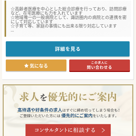
☆高齢者医療を中心とした総合診療を行っており、訪問診療
など、在宅医療にも力を入れています
☆地域唯一の一般病院として、諏訪圏内の病院との連携を密
にして対応しています
☆子育て等、家庭の事情にも出来る限り対応しています
★☆コンサルタントからのメッセージ★☆
長野県中信エリアのケアミックス病院です。
内科系の医師を増員し体制強化を図りたいというご意向で
す。
詳細を見る
県外からお越しの医師も活躍していますので地域医療にご興
味ある方はお気軽にお問い合わせください！
この求人に
気になる
問い合わせる
#秋入職可