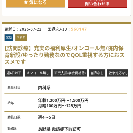
気になる
問い合わせる
560147
更新日 :
2026-07-22
医師求人ID :
常勤
内科系
【訪問診療】充実の福利厚生/オンコール無/院内保
育新設/ゆったり勤務なのでQOL重視する方におス
スメです
週4日以下
オンコール無し
研究支援(学会費補助)
当直なし
救急対応なし
内科系
募集科目
年収1,200万円～1,500万円
給与
月給100万円～125万円
週4～5日
勤務日数
長野県 諏訪郡下諏訪町
勤務地