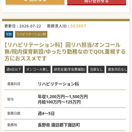
問い合わせる
#秋入職可
563987
更新日 :
2026-07-22
医師求人ID :
常勤
リハビリテーション科
【リハビリテーション科】回リハ担当/オンコール
無/院内保育新設/ゆったり勤務なのでQOL重視する
方におススメです
週4日以下
オンコール無し
研究支援(学会費補助)
当直なし
救急対応なし
リハビリテーション科
募集科目
年収1,200万円～1,500万円
給与
月給100万円～125万円
週4～5日
勤務日数
長野県 諏訪郡下諏訪町
勤務地