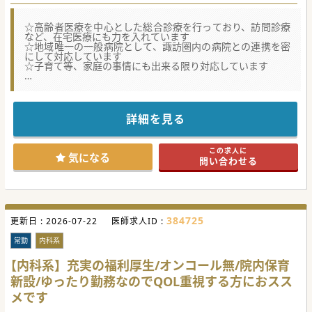
☆高齢者医療を中心とした総合診療を行っており、訪問診療
など、在宅医療にも力を入れています
☆地域唯一の一般病院として、諏訪圏内の病院との連携を密
にして対応しています
☆子育て等、家庭の事情にも出来る限り対応しています
★☆コンサルタントからのメッセージ★☆
長野県中信エリアのケアミックス病院です。
内科系の医師を増員し体制強化を図りたいというご意向で
す。
詳細を見る
県外からお越しの医師も活躍していますので地域医療にご興
味ある方はお気軽にお問い合わせください！
この求人に
気になる
問い合わせる
#秋入職可
384725
更新日 :
2026-07-22
医師求人ID :
常勤
内科系
【内科系】充実の福利厚生/オンコール無/院内保育
新設/ゆったり勤務なのでQOL重視する方におスス
メです