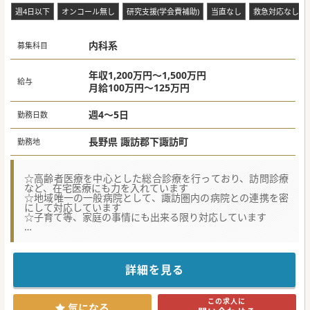
週4日以下
オンコール無し
研究支援(学会費補助)
当直なし
救急対応なし
内科系
募集科目
年収1,200万円～1,500万円
給与
月給100万円～125万円
週4～5日
勤務日数
長野県 諏訪郡下諏訪町
勤務地
☆高齢者医療を中心とした総合診療を行っており、訪問診療
など、在宅医療にも力を入れています
☆地域唯一の一般病院として、諏訪圏内の病院との連携を密
にして対応しています
☆子育て等、家庭の事情にも出来る限り対応しています
★☆コンサルタントからのメッセージ★☆
長野県中信エリアのケアミックス病院です。
内科系の医師を増員し体制強化を図りたいというご意向で
す。
詳細を見る
県外からお越しの医師も活躍していますので地域医療にご興
味ある方はお気軽にお問い合わせください！
この求人に
気になる