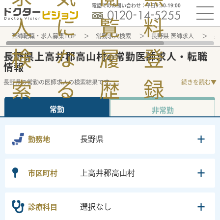
電話でのお問い合わせ：平日9:30-19:00
人
に
覧
料
医師転職・求人募集TOP
常勤求人検索
長野県 医師求人
長
検
な
履
登
長野県上高井郡高山村
常勤医師求人・転職
の
情報
索
る
歴
録
長野県の常勤の医師求人の検索結果です。
...
続きを読む▼
常勤
非常勤
長野県
勤務地
上高井郡高山村
市区町村
選択なし
診療科目