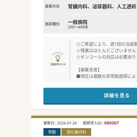
腎臓内科、泌尿器科、人工透析
募集科目
一般病院
施設種別
200～499床
☆ご希望により、週1回の当直勤
☆残業はほとんどございません
☆オンコールの対応は必要あり
【募集背景】
■現在は複数の非常勤医師によ
■地域の透析医療をさらに充実
■診療体制の強化を目的とした
詳細を見る
【やりがい】
■これまで培ってこられた透析
■患者様やコメディカルスタッ
■学会費用の補助制度や高額給
680067
更新日 :
2026-07-24
医師求人ID :
常勤
消化器内科
【職場環境と雰囲気】