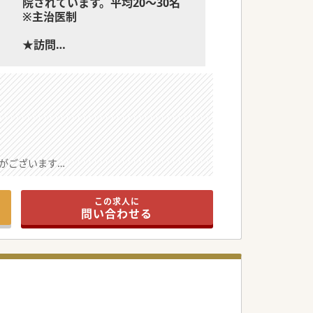
院されています。平均20～30名
※主治医制
★訪問
併設の老人ホームへの訪問診療
★内視鏡
主に健診の内視鏡
がございます
この求人に
問い合わせる
希望をお聞かせください
症状が落ち着いた方です
ています