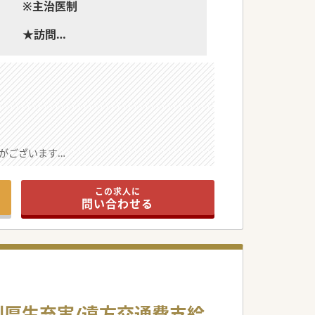
※主治医制
★訪問
併設の老人ホームへの訪問診療
がございます
この求人に
問い合わせる
希望をお聞かせください
症状が落ち着いた方です
ています
利厚生充実/遠方交通費支給