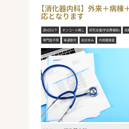
■残業はほとんど発生しない勤
【消化器内科】外来＋病棟＋
■オンコールの対応は一切不要
応となります
■駐車場が完備されており車で
#秋入職可
週4日以下
オンコール無し
研究支援(学会費補助)
高
専門医不問
車通勤可
祝日休み
内視鏡検査