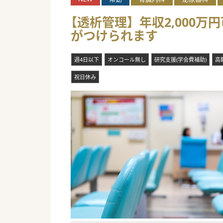
【透析管理】年収2,000万
がつけられます
週4日以下
オンコール無し
研究支援(学会費補助)
高
祝日休み