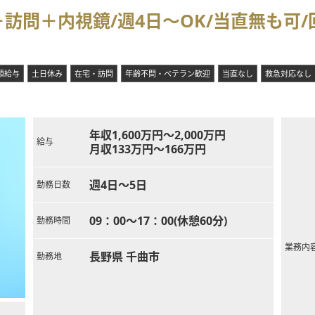
務体系であり、終業後のプライベートな時間を有効に活用できる環境が
訪問＋内視鏡/週4日～OK/当直無も可
となっており、仕事と休息のオンオフを明確に分けたメリハリのある働
の快適な通勤が可能であるほか、有給休暇も取得しやすい風通しの良い
額給与
土日休み
在宅・訪問
年齢不問・ベテラン歓迎
当直なし
救急対応なし
年収1,600万円～2,000万円
給与
月収133万円～166万円
週4日～5日
勤務日数
09：00～17：00(休憩60分)
勤務時間
業務内
長野県 千曲市
勤務地