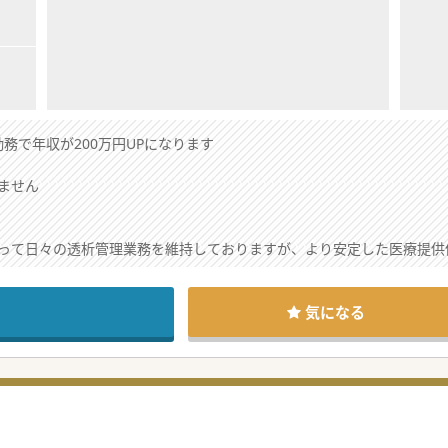
務で年収が200万円UPになります
ません
って日々の透析管理業務を維持しておりますが、より安定した医療提供
させるため、中心となって活躍していただける新たな常勤医師をお迎え
募集であり、早めのご入職が可能な先生を心よりお待ち申し上げており
気になる
管理の専門的な経験を最大限に活かしつつ、身体的な負担を大幅に軽減
フと密接なコミュニケーションを図り、チーム医療の中心として大きな
与の提示もあり、ベテランの先生であっても高いモチベーションを保っ