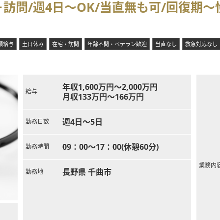
訪問/週4日～OK/当直無も可/回復期
者様の診療等を実施する体制を有しており「診療検査機関一覧」にも掲
検査時間や受付時の無駄を徹底的になくし、脳の異常を早期発見できる
額給与
土日休み
在宅・訪問
年齢不問・ベテラン歓迎
当直なし
救急対応なし
年収1,600万円～2,000万円
給与
月収133万円～166万円
週4日～5日
勤務日数
09：00～17：00(休憩60分)
勤務時間
業務内
長野県 千曲市
勤務地