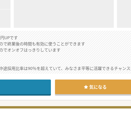
円UPです
ので終業後の時間も有効に使うことができます
のでオンオフはっきりしています
中途採用比率は90％を超えていて、みなさま平等に活躍できるチャンス
がありますが、最も多い病床数をもつケアミックス病院です
通いやすい立地ですが中信エリアからの通勤も可能な範囲です
気になる
生活習慣病などの慢性疾患を中心にした診療を総合的に行っています
のご勤務や当直オンコール無しという働き方も可能ですので、まずはご
能しており、入院患者さまは高齢者が多く、急性期からの紹介で比較的
療・介護を目指していて、病院以外にも介護施設、老人ホームも展開し