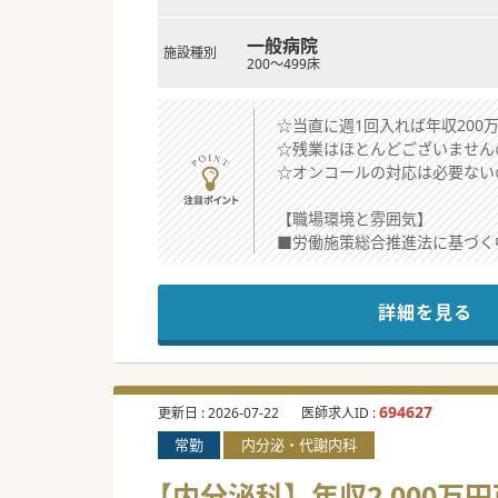
一般病院
施設種別
200～499床
☆当直に週1回入れば年収200万
☆残業はほとんどございません
☆オンコールの対応は必要ない
【職場環境と雰囲気】
■労働施策総合推進法に基づく
■長野県千曲市には4件の病院
■北信エリア、東信エリアから
詳細を見る
【業務内容】
■風邪やその他の一般疾患や、
■原則週5日勤務ですが週4日
■病棟は後方支援病院として機
694627
更新日 :
2026-07-22
医師求人ID :
常勤
内分泌・代謝内科
【医療関連情報】
■地域の皆さまに信頼される医
【内分泌科】年収2,000万