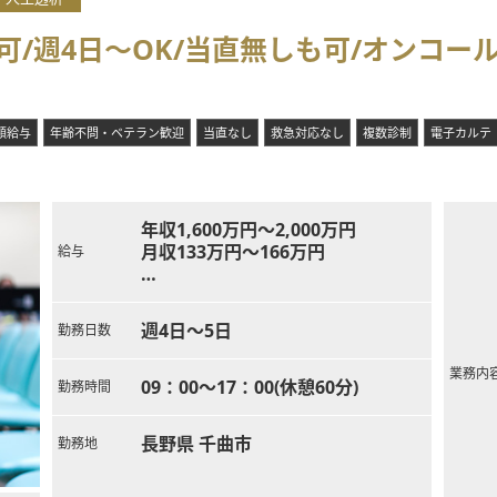
円可/週4日～OK/当直無しも可/オンコ
額給与
年齢不問・ベテラン歓迎
当直なし
救急対応なし
複数診制
電子カルテ
年収1,600万円～2,000万円
月収133万円～166万円
給与
週4日1600万円～
週5日1800万円～
週4日～5日
勤務日数
業務内
09：00～17：00(休憩60分)
勤務時間
長野県 千曲市
勤務地