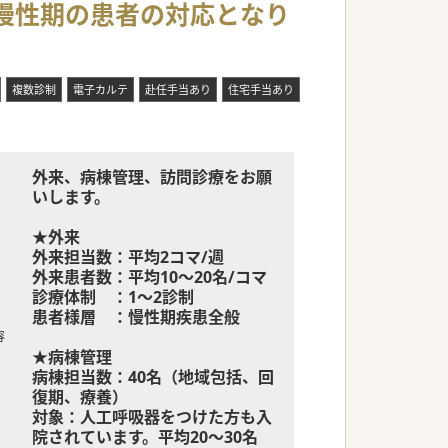
～慢性期の患者の対応となり
載されております
よう努めています
複数診制
電子カルテ
赴任手当あり
住宅手当あり
外来、病棟管理、訪問診療をお願
いします。
★外来
外来担当数：平均2コマ/週
外来患者数：平均10～20名/コマ
診療体制 ：1～2診制
患者様層 ：慢性期疾患全般
容
★病棟管理
病棟担当数：40名（地域包括、回
復期、療養）
対象：人工呼吸器をつけた方も入
院されています。平均20～30名