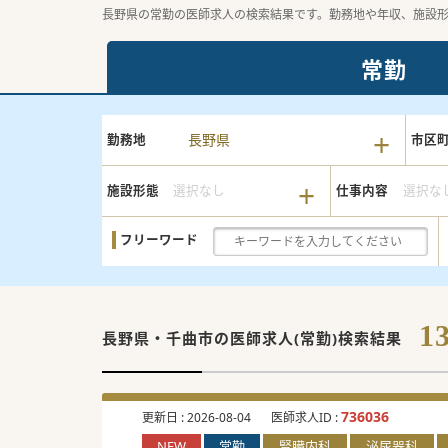
長野県の常勤の医師求人の検索結果です。勤務地や年収、施設
常勤
長野県
勤務地
市区
施設形態
選択なし
仕事内容
選択な
フリーワード
1
長野県・千曲市の
医師求人(常勤)検索結果
736036
更新日 :
2026-08-04
医師求人ID :
NEW
常勤
腎臓内科
泌尿器科