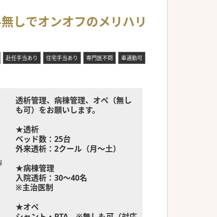
ール無しでオンオフのメリハリ
赴任手当あり
住宅手当あり
専門医不問
車通勤可
透析管理、病棟管理、オペ（無し
も可）をお願いします。
★透析
ベッド数：25台
外来透析：2クール（月～土）
容
★病棟管理
入院透析：30～40名
※主治医制
★オペ
シャント・PTA ※無しも可（対応