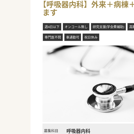
【呼吸器内科】外来＋病棟＋
■新興感染症発生時に、発熱患
ます
■スマート脳ドックを導入し、
#秋入職可
週4日以下
オンコール無し
研究支援(学会費補助)
高
専門医不問
車通勤可
祝日休み
呼吸器内科
募集科目