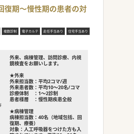
整っております。
/回復期～慢性期の患者の対
き方が可能です。
職場環境です。
複数診制
電子カルテ
赴任手当あり
住宅手当あり
外来、病棟管理、訪問診療、内視
鏡検査をお願いします。
★外来
外来担当数：平均2コマ/週
外来患者数：平均10～20名/コマ
診療体制 ：1～2診制
患者様層 ：慢性期疾患全般
容
★病棟管理
病棟担当数：40名（地域包括、回
復期、療養）
対象：人工呼吸器をつけた方も入