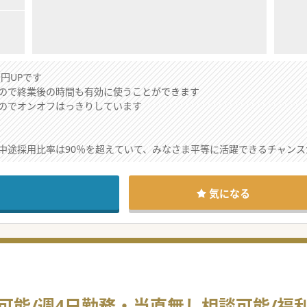
円UPです
ので終業後の時間も有効に使うことができます
のでオンオフはっきりしています
中途採用比率は90％を超えていて、みなさま平等に活躍できるチャンス
がありますが、最も多い病床数をもつケアミックス病院です
通いやすい立地ですが中信エリアからの通勤も可能な範囲です
気になる
生活習慣病などの慢性疾患を中心にした診療を総合的に行っています
のご勤務や当直オンコール無しという働き方も可能ですので、まずはご
能しており、入院患者さまは高齢者が多く、急性期からの紹介で比較的
療・介護を目指していて、病院以外にも介護施設、老人ホームも展開し
円可能/週4日勤務・当直無し相談可能/福