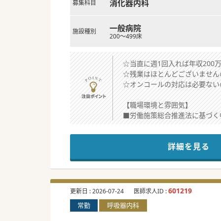
消化器内科
募集科目
一般病院
施設種別
200～499床
☆当直に週1回入れば年収200万
☆残業はほとんどございません
☆オンコールの対応は必要ない
【職場環境と雰囲気】
■労働施策総合推進法に基づく
■長野県千曲市には4件の病院
■北信エリア、東信エリアから
詳細を見る
【業務内容】
■風邪やその他の一般疾患や、
■原則週5日勤務ですが週4日
■病棟は後方支援病院として機
601219
更新日 :
2026-07-24
医師求人ID :
常勤
呼吸器内科
【医療関連情報】
■地域の皆さまに信頼される医