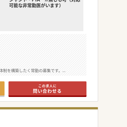
可能な非常勤医がいます）
体制を構築したく常勤の募集です。
したい状況です。
ます。
この求人に
問い合わせる
しながらご活躍いただけます。
裁量を持って働ける環境です。
て地域医療に貢献できます。