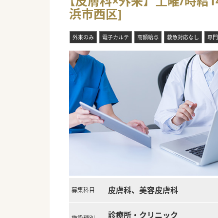
【皮膚科×外来】土曜/時給1
浜市西区]
外来のみ
電子カルテ
高額給与
救急対応なし
専門
皮膚科、美容皮膚科
募集科目
診療所・クリニック