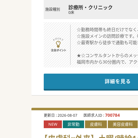
診療所・クリニック
施設種別
0床
☆勤務時間帯も終日だけでなく
☆施設メインの訪問診療です。
☆最寄駅から徒歩で通勤も可能
★☆コンサルタントからのメッ
福岡市内から30分圏内で、ア
各科ご専門の先生がいらっしゃ
訪問診療未経験の先生も歓迎し
詳細を見る
700784
更新日 :
2026-08-07
医師求人ID :
NEW
非常勤
皮膚科
美容皮膚科