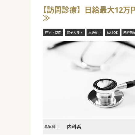
【訪問診療】日給最大12万
≫
在宅・訪問
電子カルテ
車通勤可
転科OK
未経験
内科系
募集科目