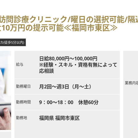
訪問診療クリニック/曜日の選択可能/隔
大10万円の提示可能≪福岡市東区≫
カ(徒歩5分以内)
日給80,000円～100,000円
※経験・スキル・資格有無によって
給与
応相談
業務内
月2回～週3日（月～土）
勤務曜日
9：00～18：00 休憩60分
勤務時間
福岡県 福岡市東区
勤務地