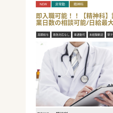
NEW
非常勤
精神科
即入職可能！！【精神科】
業日数の相談可能/日給最
高額給与
救急対応なし
車通勤可
未経験歓迎
駅チ