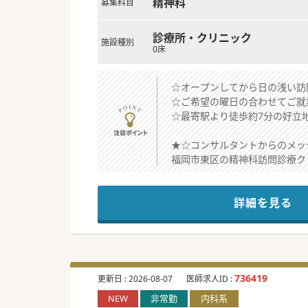
精神科
募集科目
診療所・クリニック
施設種別
0床
☆オープンしてから日の浅い訪
☆ご希望の曜日の合わせてご就
☆最寄駅より徒歩約7分の好立
★☆コンサルタントからのメッ
福岡市東区の精神科訪問診療ク
週1回ではありますが、オープ
看護師も同行するため、診療に
詳細を見る
「訪問診療に興味がある」、「
うってつけの案件ですので、ご
736419
更新日 :
2026-08-07
医師求人ID :
NEW
非常勤
内科系