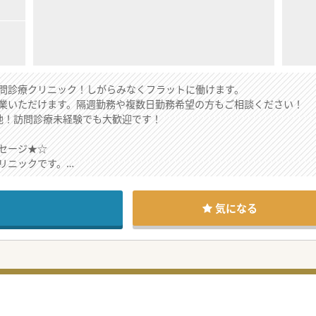
問診療クリニック！しがらみなくフラットに働けます。
業いただけます。隔週勤務や複数日勤務希望の方もご相談ください！
地！訪問診療未経験でも大歓迎です！
セージ★☆
リニックです。
ニングメンバーとして、新しいクリニックを創り上げるやりがいのある
集中できる環境が整っています。
地域医療に貢献したい」という先生にとって、
気になる
興味ございましたら是非お問合せください！