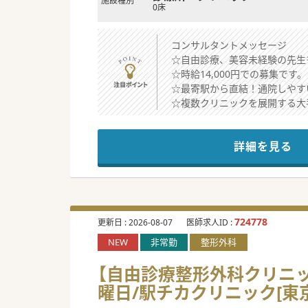
施設種別
0床
コンサルタントメッセージ
☆自由診療、美容未経験の先生
☆時給14,000円での募集です。
☆最寄駅から直結！通院しやす
☆複数クリニックを展開する大
詳細を見る
724778
更新日 :
2026-08-07
医師求人ID :
NEW
非常勤
整形外科
【自由診療整形外科クリニック
曜日/駅チカクリニック[