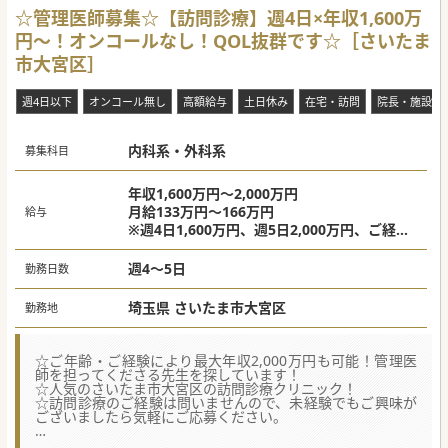
☆管理医師募集☆【訪問診療】週4日×年収1,600万
円～！オンコールなし！QOL抜群です☆［さいたま
市大宮区］
週4日以下
オンコール無し
高額給与
土日休み
在宅・訪問
院長・施設長
内科系・外科系
募集科目
年収1,600万円～2,000万円
月給133万円～166万円
給与
※週4日1,600万円、週5日2,000万円、ご経歴
に応じて変動あり。
週4～5日
勤務日数
埼玉県 さいたま市大宮区
勤務地
☆ご年齢・ご経験により最大年収2,000万円も可能！管理医
師を担ってくださる先生を探しています！
☆人気のさいたま市大宮区の訪問診療クリニック！
☆訪問診療のご経験は問いませんので、未経験でもご興味が
ございましたら気軽にご応募ください。
【募集背景】