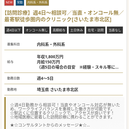
NEW
常勤
内科系・外科系
【訪問診療】週4日～相談可／当直・オンコール無／
最寄駅徒歩圏内のクリニック[さいたま市北区]
週4日以下
オンコール無し
高額給与
土日休み
在宅・訪問
当直なし
内科系・外科系
募集科目
年収1,800万円
月給150万円
給与
（週5日の場合の目安 ※経験・スキル等によ
り優遇）
週4～5日
勤務日数
埼玉県 さいたま市北区
勤務地
☆週4日勤務から相談可！当直やオンコール対応が無いた
め、ワークライフバランスを重視した働き方が可能です。
☆駅近くに位置するクリニックで、アクセスが良いです！
☆地域医療に密着した訪問診療に携わることができます。
★☆コンサルタントからのメッセージ★☆
昭和期に開院して以来の歴史を持ち、地域のかかりつけ医と