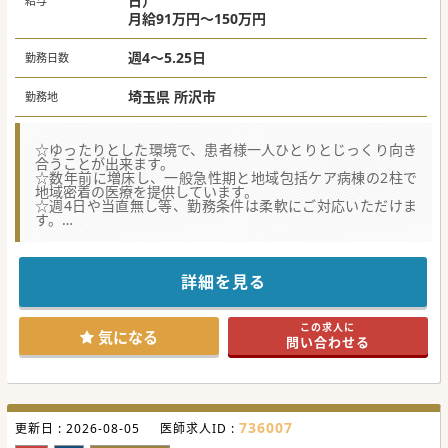
日）
給与
月給91万円～150万円
週4～5.25日
勤務日数
埼玉県 所沢市
勤務地
☆ゆったりとした環境で、患者様一人ひとりとじっくり向き
合うことが出来ます。
☆数年前に増床し、一般急性期と地域包括ケア病棟の2柱で
地域密着の医療を提供しています。
☆週4日や当直無し等、勤務条件は柔軟にご対応いただけま
す。
★☆コンサルタントからのメッセージ★☆
「一人ひとりが大切にされる医療からすこやかなまちづくり
へ」という病院のモットーから、
詳細を見る
地域のニーズに応えるべく、今年4月に地域包括ケア病棟を
増床し、急性期治療から在宅医療まで、
これまで以上に入院受け入れを増やすことが出来るようにな
この求人に
りました。ご活躍の場も広がります。
気になる
問い合わせる
736007
更新日 :
2026-08-05
医師求人ID :