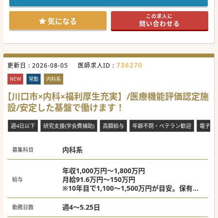
設備、機器は最新のものを取り揃え高度な医療が提供されて
います。
この求人に
建物はとても綺麗な造りでメインエントランスの「滝」は安
気になる
問い合わせる
心の大手グループの象徴といえます。
#秋入職可
736270
更新日 :
2026-08-05
医師求人ID :
NEW
常勤
内科系
【川口市×内科×福利厚生充実】/医療機能評価認定施
設/安定した基盤で働けます！
週4日以下
研究支援(学会費補助)
高額給与
年齢不問・ベテラン歓迎
電子カ
内科系
募集科目
年収1,000万円～1,800万円
月給91.6万円～150万円
給与
※10年目で1,100～1,500万円が目安。保有資
格に応じて変動。
週4～5.25日
勤務日数