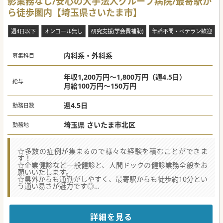
影業務なし/安心の大手法人グループ病院/最寄駅か
■検査会社と密に連携し、検査結果をその日のうちに分析で
きる迅速な診断体制を整えています。
ら徒歩圏内【埼玉県さいたま市】
■多職種によるチーム医療を重視しており、看護師やソーシ
ャルワーカー等のスタッフも充実しています。
週4日以下
オンコール無し
研究支援(学会費補助)
年齢不問・ベテラン歓迎
#秋入職可
内科系・外科系
募集科目
年収1,200万円～1,800万円（週4.5日）
給与
月給100万円～150万円
週4.5日
勤務日数
埼玉県 さいたま市北区
勤務地
☆多数の症例が集まるので様々な経験を積むことができま
す！
☆企業健診など一般健診と、人間ドックの健診業務全般をお
願いいたします。
☆県外からも通勤がしやすく、最寄駅からも徒歩約10分とい
う通い易さが魅力です◎
★☆コンサルタントからのメッセージ★☆
がん診療に重点を置く医療機関です。
院内スタッフのコミュニケーションは活発で垣根を超えたや
詳細を見る
り取りが多く展開されています。