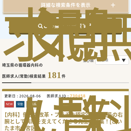
求
気
閲
詳細な検索条件を表示
この条件で検索する
並び順
埼玉県の循環器内科の
181
医師求人(常勤)検索結果
件
人
に
覧
730458
更新日 :
2026-08-06
医師求人ID :
NEW
常勤
内科系
【内科】働き方改革・プラチナ認定企業★院長の右
腕として病院を支えてくださる先生を募集！[さい
たま市大宮区]