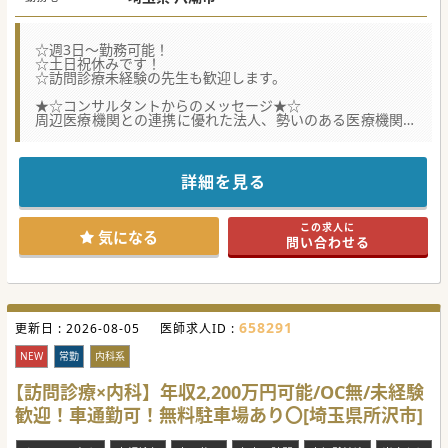
☆週3日～勤務可能！
☆土日祝休みです！
☆訪問診療未経験の先生も歓迎します。
★☆コンサルタントからのメッセージ★☆
周辺医療機関との連携に優れた法人、勢いのある医療機関で
医師を積極採用！
埼玉県八潮市、駅徒歩1分という非常に優れた立地のクリニ
ック。
専門科、ご経験は不問となりますのでご興味のある方はお気
詳細を見る
軽にご相談ください。
#秋入職可
この求人に
気になる
問い合わせる
658291
更新日 :
2026-08-05
医師求人ID :
NEW
常勤
内科系
【訪問診療×内科】年収2,200万円可能/OC無/未経験
歓迎！車通勤可！無料駐車場あり〇[埼玉県所沢市]