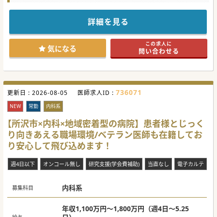
■現在常勤は院長1名体制。訪問先の施設が増えてきた為、
体制強化を目指しての増員募集となります。
■将来的には院長職をお任せできる先生を育成していくこと
詳細を見る
や、更なるクリニック立上げに向けての増員も募集背景の一
つです。■訪問を望まれている施設はまだまだございます。
近隣施設のニーズに応える為、早期増員に向けて動いており
この求人に
ます。
気になる
問い合わせる
【職場環境と雰囲気】
■夜間及び休日のオンコール対応はございません。オンオフ
がハッキリとしたご勤務の為、安心してご入職いただけま
す。
■臨時往診以外は医師・看護師の2名体制で訪問のため、先
736071
更新日 :
生お一人に負担のかかる場面は少ないです。
2026-08-05
医師求人ID :
■4週しかない曜日は祝日勤務がございますが、基本的には
土日休みのため仕事とライフワークバランスの取れたご勤務
NEW
常勤
内科系
です。
【所沢市×内科×地域密着型の病院】患者様とじっく
【医療機関情報】
り向きあえる職場環境/ベテラン医師も在籍してお
■基盤がしっかりしているグループが運営しているクリニッ
クです。経営面でも安定しており、安心してご勤務いただけ
り安心して飛び込めます！
ます。
■9割が施設・1割が個人宅への訪問となります。提携有料老
人ホームへの訪問のため1施設で多くの患者様を診ることが
週4日以下
オンコール無し
研究支援(学会費補助)
当直なし
電子カルテ
可能です。
■介護有料老人ホームと医療コンサル会社との提携クリニッ
クとして、地域の高齢者医療を支えております。
内科系
募集科目
#秋入職可
年収1,100万円～1,800万円（週4日～5.25