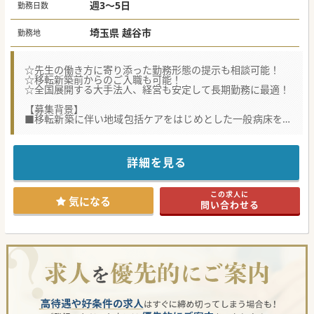
週3～5日
勤務日数
埼玉県 越谷市
勤務地
☆先生の働き方に寄り添った勤務形態の提示も相談可能！
☆移転新築前からのご入職も可能！
☆全国展開する大手法人、経営も安定して長期勤務に最適！
【募集背景】
■移転新築に伴い地域包括ケアをはじめとした一般病床を増
床。その増床に対応する為、内科常勤の増員を図る為の募
集。
■慢性期の病院から救急対応も可能な亜急性期病院に生まれ
変わる為、内科の体制強化の為の募集。
詳細を見る
■地域のニーズの応えるため、消化器疾患の患者様対応は必
須となります。消化器をご専門としている先生を求めての募
集となります。
この求人に
気になる
問い合わせる
【やりがい】
■急性期から慢性期、在宅医療まで、地域の方々に根付いた
医療の提供が可能な環境でのご勤務が可能となります。
■新しい検査機器の揃った職場環境でのご勤務が可能。ま
た、近隣の大学病院との連携も密な為、安心して勤務いただ
けます。
■先生が望まれるのであれば、移転新築まで同グループ内の
急性期病院での勤務を挟むことも可能です。
【医療機関情報】
■高齢者を総合的に診療する多機能型病院として地域に根付