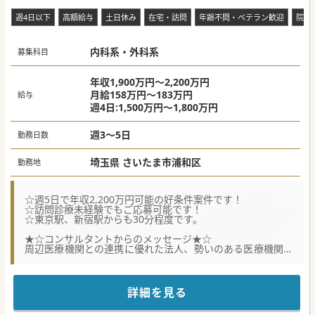
週4日以下
高額給与
土日休み
在宅・訪問
年齢不問・ベテラン歓迎
院長
内科系・外科系
募集科目
年収1,900万円～2,200万円
月給158万円～183万円
給与
週4日:1,500万円～1,800万円
週3～5日
勤務日数
埼玉県 さいたま市浦和区
勤務地
☆週5日で年収2,200万円可能の好条件案件です！
☆訪問診療未経験でもご応募可能です！
☆東京駅、新宿駅からも30分程度です。
★☆コンサルタントからのメッセージ★☆
周辺医療機関との連携に優れた法人、勢いのある医療機関で
医師を積極採用！
さいたま市浦和区の駅徒歩5分という非常に優れた立地のク
リニック。
専門科、ご経験は不問となりますのでご興味のある方はお気
詳細を見る
軽にご相談ください。