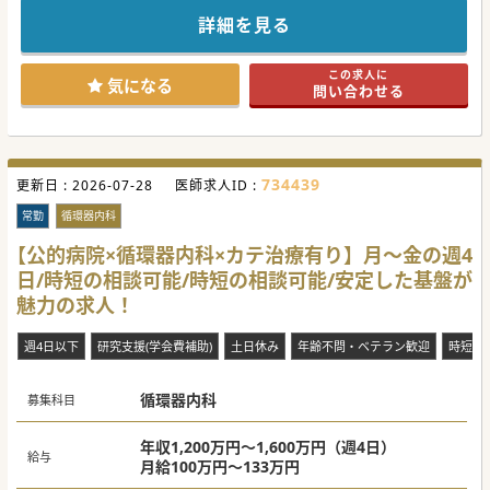
訪問診療の合間に、外来を対応してくださる先生を募集して
おります。
詳細を見る
地域の患者様を広く診察、地域密着医療にご協力いただける
先生は大歓迎です。
池袋駅から最寄駅までは下り方面の直通で34分、駅徒歩3分
この求人に
で通勤し易い立地です。
気になる
問い合わせる
#年度内入職可 #秋入職可
734439
更新日 :
2026-07-28
医師求人ID :
常勤
循環器内科
【公的病院×循環器内科×カテ治療有り】月～金の週4
日/時短の相談可能/時短の相談可能/安定した基盤が
魅力の求人！
週4日以下
研究支援(学会費補助)
土日休み
年齢不問・ベテラン歓迎
時短勤
循環器内科
募集科目
年収1,200万円～1,600万円（週4日）
給与
月給100万円～133万円