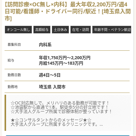
【訪問診療×OC無し×内科】最大年収2,200万円/週4
【募集背景】
日可能/看護師・ドライバー同行/駅近！[埼玉県入間
■心臓リハビリの立ち上げを目指しての募集となります。グ
ループ病院での研修も可能な為、リハビリ未経験の先生もご
市]
安心下さい。
■1人1人の患者様にとってベストなリハビリの提供を、リハ
スタッフと共に模索していただける先生を求めております。
オンコール無し
高額給与
土日休み
在宅・訪問
年齢不問・ベテラン歓迎
■随時お受入の体制は整っておりますので、ご希望のご入職
のタイミングを仰っていただければ調整が可能です。
内科系
#年度内入職可 #秋入職可
募集科目
年収1,750万円～2,200万円
給与
月給145万円～183万円
週4日～5日
勤務日数
埼玉県 入間市
勤務地
☆OC対応無しで、メリハリのある勤務が可能です！
☆池袋駅から直通で1本、駅徒歩5分の好立地です！
☆大手法人グループ所属で診療体制が整っています！
★☆コンサルタントからのメッセージ★☆
大手法人グループに所属するクリニックです。
常勤医師のOC対応はありませんので、オンオフの切替えが
できる勤務形態です。