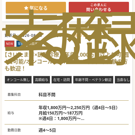
索
る
歴
『プラチナ認定』を取得しており、アクティビティを落とし
この求人に
て勤務をされたい先生におすすめです。
気になる
問い合わせる
#秋入職可
734732
更新日 :
2026-08-06
医師求人ID :
NEW
常勤
科目不問
【さいたま市×訪問診療】年収2,000万円以上も可/週
4日可能/オンコール無し/アクセス良好/未経験の方
も歓迎！
オンコール無し
高額給与
在宅・訪問
年齢不問・ベテラン歓迎
当直なし
科目不問
募集科目
年収1,800万円～2,250万円（週4日～5日）
月給150万円～187万円
給与
※週4日：1,800万円～
※週5日：2,000万円～
週4～5日
勤務日数