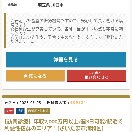
埼玉県 川口市
勤務地
☆安定した基盤の医療機関ですので、安心して長く働ける病
院です！
☆福利厚生が充実していて、各種手当が手厚い点も非常に魅
力的です！
☆学びたい先生や、子育て中の先生も、安心してご勤務いた
だけます！
★☆コンサルタントからのメッセージ★☆
地域医療の維持、発展に貢献し、診療圏の急性期を担う中核
病院です。
詳細を見る
安定した経営基盤のもと運営されている病院ですので、安心
して働くことができます。
赴任手当や住宅手当、その他福利厚生も非常に充実していま
この求人に
す。
気になる
問い合わせる
研修制度も整っていますので、これから経験を積みたい若手
の先生も大歓迎です。
院内保育所も完備していますので、子育て中の医師もサポー
トを受けながらの就業が可能です。
699531
更新日 :
2026-08-05
医師求人ID :
NEW
常勤
内科系・外科系
【訪問診療】年収2,000万円以上/週3日可能/駅近で
利便性抜群のエリア！[さいたま市浦和区]