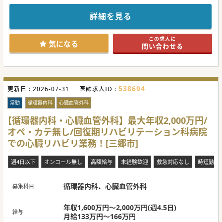
です。
経験を積みたい先生も、ベテランの先生も歓迎！
詳細を見る
運営法人は関東全体で病院・クリニックを展開しております
ので、経営面も安定しています。
長期就業先をお探しの方は、是非お問合せください。
この求人に
気になる
問い合わせる
538694
更新日 :
2026-07-31
医師求人ID :
常勤
循環器内科
心臓血管外科
【循環器内科・心臓血管外科】最大年収2,000万円/
オペ・カテ無し/回復期リハビリテーション科病院
での心臓リハビリ業務！[三郷市]
週4日以下
オンコール無し
高額給与
未経験歓迎
救急対応なし
時短勤務
循環器内科、心臓血管外科
募集科目
年収1,600万円～2,000万円(週4.5日)
給与
月給133万円～166万円