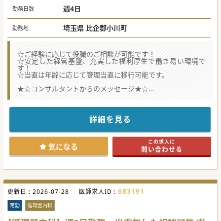
週4日
勤務日数
埼玉県 比企郡小川町
勤務地
☆ご経験に応じて役職のご相談が可能です！
☆安定した経営基盤、充実した福利厚生で働き易い環境で
す！
☆当直は年齢に応じて管理当直に移行可能です。
★☆コンサルタントからのメッセージ★☆
地域を支える公的病院です。
幅広い診療科目を標榜し地域医療を支えています。
各科常勤医師を募集となり、ご専門に応じた診療が可能で
す。
詳細を見る
福利厚生や支援制度などが充実していますので、
ドクターをはじめ従業員が働き易い環境が整っています。
この求人に
気になる
問い合わせる
683191
更新日 :
2026-07-28
医師求人ID :
常勤
循環器内科