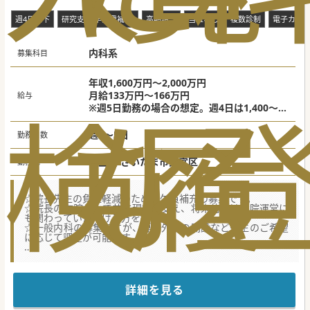
週4日以下
研究支援(学会費補助)
高額給与
当直なし
複数診制
電子カル
内科系
募集科目
年収1,600万円～2,000万円
月給133万円～166万円
給与
検
な
履
※週5日勤務の場合の想定。週4日は1,400～1,
800万円。
週4～5日
勤務日数
埼玉県 さいたま市大宮区
勤務地
☆院長先生の負担軽減のための欠員補充の募集です。
☆院長の右腕として共に現場を支え、将来的には病院運営に
も関わっていただける方を歓迎。
☆一般内科の募集ですが、専門外来の開設など先生のご希望
に応じて調整が可能です。
★☆コンサルタントからのメッセージ★☆
大宮駅から徒歩圏内の立地。近隣の大学病院や公的医療機関
などの高度急性期病院の後方支援病院として、
半世紀に渡り地域医療を支え続けています。
詳細を見る
働き方改革が認定する、「働きやすい職場＝多様な働き方実
践」をしている企業として