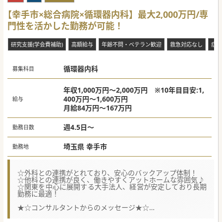
診療を行っていく病院であり続ける為。
【幸手市×総合病院×循環器内科】最大2,000万円/専
【職場環境と雰囲気】
門性を活かした勤務が可能！
■若手から中堅どころまで、バランスの取れた医師体制。
■託児所の整備や事務作業者の配置など、勤務医師の負担軽
減に取り組み、仕事と生活の両立が可能な環境づくりをして
研究支援(学会費補助)
高額給与
年齢不問・ベテラン歓迎
救急対応なし
症例
います。
■最寄駅から徒歩で通勤可能な総合病院。埼玉県内はもちろ
ん、都内や千葉県からも通勤もが可能です。
循環器内科
募集科目
#秋入職可
年収1,000万円～2,000万円 ※10年目目安:1,
400万円～1,600万円
給与
月給84万円～167万円
週4.5日～
勤務日数
埼玉県 幸手市
勤務地
☆外科との連携がとれており、安心のバックアップ体制！
☆他科との連携が良く、働きやすくアットホームな雰囲気♪
☆関東を中心に展開する大手法人、経営が安定しており長期
勤務に最適！
★☆コンサルタントからのメッセージ★☆
院内の風通しが非常に良い医療機関です。
地域に確立された、地域包括ケアシステムは全国的にも有名