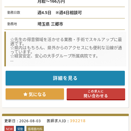
月給～166万円
週4.5日 ※週4日相談可
勤務日数
埼玉県 三郷市
勤務地
☆先生の得意領域を活かせる業務・手術でスキルアップに最
適です。
☆県内はもちろん、県外からのアクセスにも便利な沿線が通
っています。
☆経営安定、安心の大手グループ所属病院です。
【医療機関情報】
■東日本（特に一都三県）を中心に多数の病院・福祉施設を
運営している大手グループ法人の為、経営安定で福利厚生も
充実の職場です。
詳細を見る
■2022年11月に移転・新規開院を行った地域密着型の「か
かりつけ病院」です。急性期から在宅医療まで幅広くカバー
しております。
この求人に
■地域のニーズに応えていく為、看護師・薬剤師・栄養士・
気になる
問い合わせる
リハスタッフと連携し、慢性期医療や在宅医療にも力を入れ
ております。
【募集背景】
■周辺の大学病院だけでは賄いきれない救急搬送患者の対応
を行える病院としての立ち位置を確固たるものとする為。
392218
更新日 :
■周辺地域に求められる365日救急受け入れ可能な体制維持
2026-08-03
医師求人ID :
と急性期病院としての更なる発展を目指して。
■科の垣根を越えた診療体制を構築し、地域や時代に沿った
NEW
常勤
循環器内科