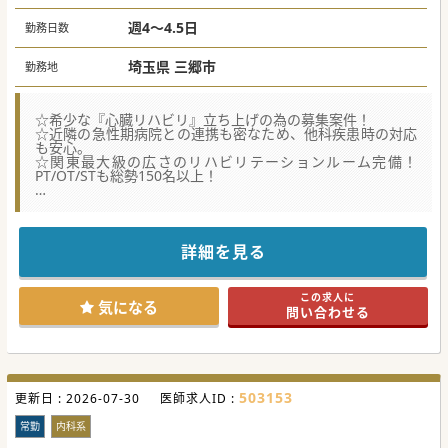
週4～4.5日
勤務日数
埼玉県 三郷市
勤務地
☆希少な『心臓リハビリ』立ち上げの為の募集案件！
☆近隣の急性期病院との連携も密なため、他科疾患時の対応
も安心。
☆関東最大級の広さのリハビリテーションルーム完備！
PT/OT/STも総勢150名以上！
【職場環境と雰囲気】
■人気のつくばエクスプレス沿線上の総合病院。車通勤も可
能なので県内はもちろん、都内からも通勤容易です。
■産休・育休や有給休暇も取得しやすい職場の雰囲気。助け
詳細を見る
合いの精神が根付いており、復職率も高い職場です。
■関係性の強い大学医局はなく、紹介会社経由のご入職の先
生も多数在籍しております。気兼ねなくお問い合わせ下さ
この求人に
い。
気になる
問い合わせる
【医療機関情報】
■一都三県を中心に多数の病院・福祉施設を運営している大
手グループ法人の為、経営安定。福利厚生も充実の職場。
■急性期を脱却した患者様が通常の生活に戻れるようになる
ことを第一に、各々にベストなリハビリの提供心がけており
503153
更新日 :
ます。
2026-07-30
医師求人ID :
■150名以上いるリハスタッフは皆やる気に満ち溢れてお
り、その思いが病院全体の雰囲気の大半を形成しておりま
常勤
内科系
す。