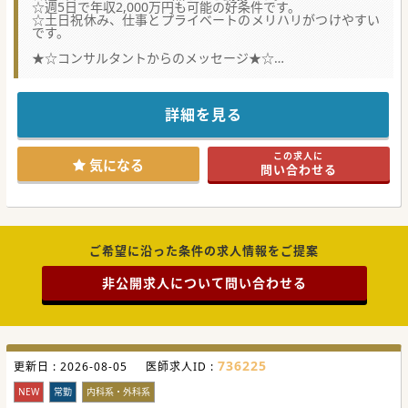
☆週5日で年収2,000万円も可能の好条件です。
☆土日祝休み、仕事とプライベートのメリハリがつけやすい
です。
★☆コンサルタントからのメッセージ★☆
内科や皮膚科だけでなく、認知症外来も設置しているクリニ
ックで、
訪問診療にお力添えいただける先生を募集しています。
訪問診療部門では内科の先生だけでなく、
詳細を見る
専門診療として皮膚科・精神科・整形外科の先生も在籍して
います。
この求人に
#秋入職可
気になる
問い合わせる
ご希望に沿った条件の求人情報をご提案
非公開求人について問い合わせる
736225
更新日 :
2026-08-05
医師求人ID :
NEW
常勤
内科系・外科系