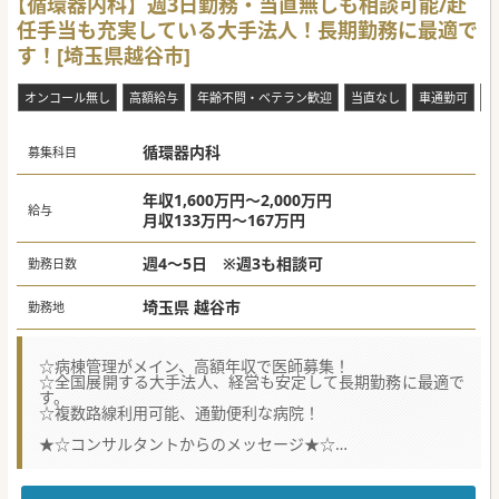
【循環器内科】週3日勤務・当直無しも相談可能/赴
任手当も充実している大手法人！長期勤務に最適で
す！[埼玉県越谷市]
オンコール無し
高額給与
年齢不問・ベテラン歓迎
当直なし
車通勤可
駅
循環器内科
募集科目
年収1,600万円～2,000万円
給与
月収133万円～167万円
週4～5日 ※週3も相談可
勤務日数
埼玉県 越谷市
勤務地
☆病棟管理がメイン、高額年収で医師募集！
☆全国展開する大手法人、経営も安定して長期勤務に最適で
す。
☆複数路線利用可能、通勤便利な病院！
★☆コンサルタントからのメッセージ★☆
地域密着型の総合病院、学閥などもなく、風通しのよい環境
でご勤務できます。
若い医師の研鑽の場として、または部長候補としてのベテラ