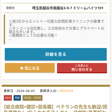
埼玉県越谷市南越谷3-9-7 ドリームハイツ101
勤務地
☆週3日からエントリ―可能な訪問診療クリニックの募集で
す。
☆オンコール対応無し、土日祝休みで仕事とプライベートの
両立も叶います。
☆勤務医としての応募も可能！
【やりがい】
■ご希望のエリアで新規クリニックを開設し、院長として就
任していただくキャリアパスも可能です。
■在宅医療を必要とする患者様が増え続ける中で、地域医療
詳細を見る
に深く貢献できる大きな充実感があります。
■訪問診療未経験からスタートした医師も多数活躍してお
り、着実にスキルアップできる環境です。
この求人に
気になる
問い合わせる
【職場環境と雰囲気】
■多彩な専門医が在籍しているため、自身の専門外の症例で
あっても気軽に相談し合える環境です。
■経験豊富な看護師が診療に同行し手厚くサポートするた
め、訪問診療が初めての方でも安心です。
■週3日からの勤務や時短勤務など柔軟な働き方が可能で、
604329
更新日 :
子育てや介護との両立も叶えられます。
2026-08-05
医師求人ID :
【医療機関情報】
NEW
常勤
内科系・外科系
■九州圏で最大規模の訪問診療クリニックを運営している法
人が東京や名古屋に進出しており活気のあるクリニックで
【総合病院×健診×部長職】ベテランの先生も歓迎/読
す。