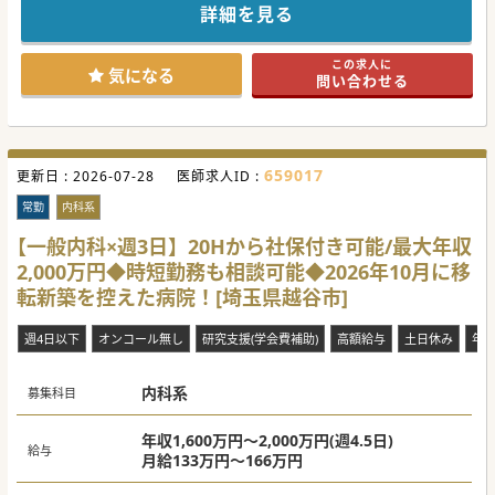
ンから中堅医師まで幅広く募集。
詳細を見る
関東で広く展開している大手法人が運営する総合病院なの
で、スタッフや設備も充実し、福利厚生も整っています。
スキルアップに最適な環境なので、ご興味のある方はお早め
この求人に
にお問合せください。
気になる
問い合わせる
#秋入職可
659017
更新日 :
2026-07-28
医師求人ID :
常勤
内科系
【一般内科×週3日】20Hから社保付き可能/最大年収
2,000万円◆時短勤務も相談可能◆2026年10月に移
転新築を控えた病院！[埼玉県越谷市]
週4日以下
オンコール無し
研究支援(学会費補助)
高額給与
土日休み
年
内科系
募集科目
年収1,600万円～2,000万円(週4.5日)
給与
月給133万円～166万円