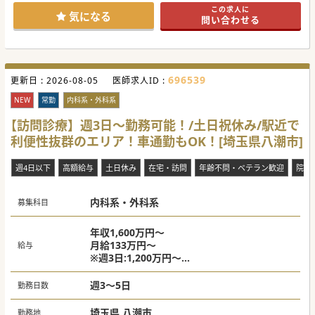
#秋入職可
この求人に
気になる
問い合わせる
696539
更新日 :
2026-08-05
医師求人ID :
NEW
常勤
内科系・外科系
【訪問診療】週3日～勤務可能！/土日祝休み/駅近で
利便性抜群のエリア！車通勤もOK！[埼玉県八潮市]
週4日以下
高額給与
土日休み
在宅・訪問
年齢不問・ベテラン歓迎
院長
内科系・外科系
募集科目
年収1,600万円～
月給133万円～
給与
※週3日:1,200万円～
※週5日：2,000万円～
週3～5日
勤務日数
埼玉県 八潮市
勤務地