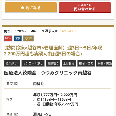
埼玉県内に複数医療機関を運営する法人ですので安心してご
この求人に
勤務いただけます。
気になる
問い合わせる
#秋入職可
696430
更新日 :
2026-08-06
医師求人ID :
NEW
常勤
内科系
【訪問診療×越谷市×管理医師】週3日～5日/年収
2,200万円超も実現可能(週5日の場合)
週4日以下
オンコール無し
高額給与
土日休み
在宅・訪問
院長・施設長
医療法人徳隣会
つつみクリニック南越谷
内科系
募集科目
年収1,777万円～2,222万円
月給148万円～185万円
給与
・週5日勤務:年収2,222万円
・週4日勤務:年収1,777万円
週3日～5日
勤務日数