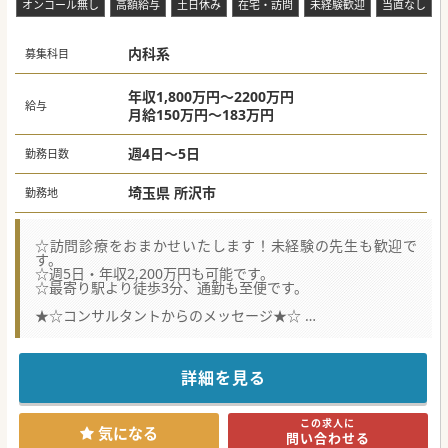
オンコール無し
高額給与
土日休み
在宅・訪問
未経験歓迎
当直なし
内科系
募集科目
年収1,800万円～2200万円
給与
月給150万円～183万円
週4日～5日
勤務日数
埼玉県 所沢市
勤務地
☆訪問診療をおまかせいたします！未経験の先生も歓迎で
す。
☆週5日・年収2,200万円も可能です。
☆最寄り駅より徒歩3分、通勤も至便です。
★☆コンサルタントからのメッセージ★☆
埼玉県所沢市にある総合クリニックからの募集です。
総合病院並みの検査環境を完備しており、クリニック内で検
査を完結できます。
詳細について、ぜひお気軽にお問い合わせください。
詳細を見る
#秋入職可
この求人に
気になる
問い合わせる