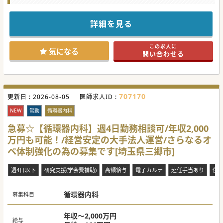
して幅広い診療に対応しています。
一般内科外来はもちろん、糖尿病や循環器内科の専門外来、
物忘れ外来、訪問診療など、
詳細を見る
地域のニーズに合わせて手広く診療を展開しており、
今回は訪問診療を主軸にご対応いただける先生を求めての募
集となります。
この求人に
気になる
問い合わせる
707170
更新日 :
2026-08-05
医師求人ID :
NEW
常勤
循環器内科
急募☆【循環器内科】週4日勤務相談可/年収2,000
万円も可能！/経営安定の大手法人運営/さらなるオ
ペ体制強化の為の募集です[埼玉県三郷市]
週4日以下
研究支援(学会費補助)
高額給与
電子カルテ
赴任手当あり
住
循環器内科
募集科目
年収～2,000万円
給与