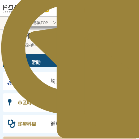
電話でのお問い合わせ：平日9:30-19:00
医師転職・求人募集TOP
常勤求人検索
埼玉県 医師求人
循
埼玉県
循環器内科
常勤医師求人・転職情報
の
の
埼玉県の循環器内科の常勤の医師求人の検
...
続きを読む▼
常勤
非常勤
埼玉県
勤務地
選択なし
市区町村
循環器内科
診療科目