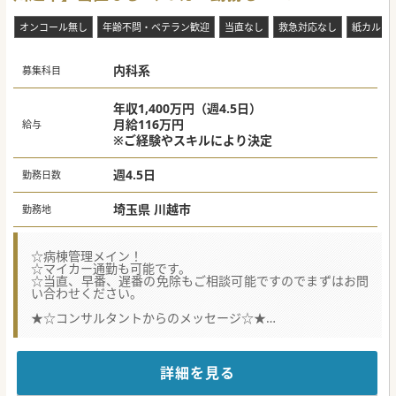
オンコール無し
年齢不問・ベテラン歓迎
当直なし
救急対応なし
紙カルテ
内科系
募集科目
年収1,400万円（週4.5日）
月給116万円
給与
※ご経験やスキルにより決定
週4.5日
勤務日数
埼玉県 川越市
勤務地
☆病棟管理メイン！
☆マイカー通勤も可能です。
☆当直、早番、遅番の免除もご相談可能ですのでまずはお問
い合わせください。
★☆コンサルタントからのメッセージ☆★
埼玉県内のリハビリテーション病院より体制強化の為常勤医
師の募集いたします。
運営法人は医療・看護・介護と専門的リハビリテーションを
融合し、
詳細を見る
重度な疾患であっても安心して療養できる環境を提供してい
ます。