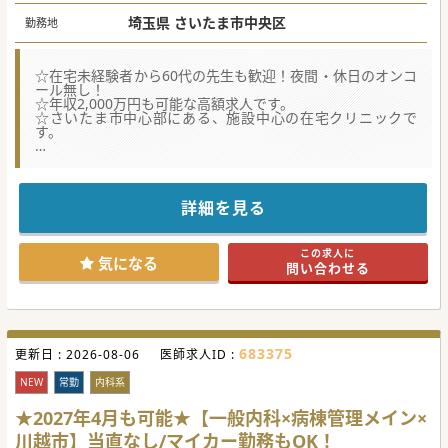
埼玉県 さいたま市中央区
勤務地
☆在宅未経験者から60代の先生も歓迎！夜間・休日のオンコ
ール無し！
☆年収2,000万円も可能な高額求人です。
☆さいたま市中心部にある、施設中心の在宅クリニックで
す。
★☆コンサルタントからのメッセージ★☆
有料老人ホームに併設する在宅クリニックです。
夜間と休日のオンコール対応は非常勤医師が行います。
訪問時は、看護師やドライバーが同行。書類作成などは事務
詳細を見る
職員が行いますので、
医師の負担を可能な限り軽減し、診療に専念できる環境が整
っています。
この求人に
池袋から最寄駅まで電車で28分で到着しますので、都内から
気になる
問い合わせる
の通勤にも便利です。
#秋入職可
683375
更新日 :
2026-08-06
医師求人ID :
NEW
常勤
内科系
★2027年4月も可能★【一般内科×病棟管理メイン×
川越市】当直なし/マイカー勤務もOK！