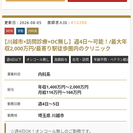
612286
更新日 :
2026-08-05
医師求人ID :
NEW
常勤
内科系
【川越市×訪問診療×OC無し】週4日～可能！/最大年
収2,000万円/最寄り駅徒歩圏内のクリニック
週4日以下
オンコール無し
高額給与
在宅・訪問
年齢不問・ベテラン歓迎
内科系
募集科目
年収1,400万円～2,000万円
給与
月給116万円～166万円
週4日～5日
勤務日数
埼玉県 川越市
勤務地
☆週4日OK！オンコール無しのご勤務です。