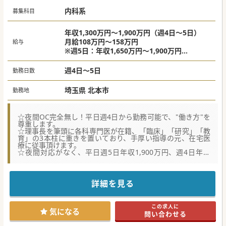
内科系
募集科目
年収1,300万円～1,900万円（週4日～5日）
月給108万円～158万円
給与
※週5日：年収1,650万円～1,900万円
※週4日：年収1,300万円～1,500万円
※隔週末オンコール対応手当含む
週4日～5日
勤務日数
※オンコール回数に応じて増額可
埼玉県 北本市
勤務地
☆夜間OC完全無し！平日週4日から勤務可能で、"働き方"を
尊重します。
☆理事長を筆頭に各科専門医が在籍、「臨床」「研究」「教
育」の3本柱に重きを置いており、手厚い指導の元、在宅医
療に従事頂けます。
☆夜間対応がなく、平日週5日年収1,900万円、週4日年収
1,500万円可と、都心の年収相場より好条件です。
★☆コンサルタントからのメッセージ★☆
2015年開業して以来、基幹病院を含む地域との良好な連携・
詳細を見る
関係構築により、増患をコンスタントに続けています。
その結果、2018年新たに渋谷区へ分院を展開しました。経験
や意向に応じて、院長職として現場マネジメントに従事する
この求人に
ことも可能です。
気になる
問い合わせる
在宅医療への"志"をお持ちの方のお問合せをお待ちしており
ます。経験は問いません。