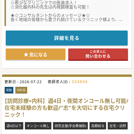
☆希少なクリニックでの医員求人！
☆消化器内科の先生は内視鏡検査も可能！
★☆コンサルタントからのメッセージ★☆
長く地域の皆様から愛され続けているクリニック様より、
内科外来＋訪問診療の求人をお預かりしました。
週4日勤務も可能ですので、まずは先生のご希望をお申し付
けください。
詳細を見る
#秋入職可
この求人に
気になる
問い合わせる
334844
更新日 :
2026-07-22
医師求人ID :
常勤
内科系
【訪問診療×内科】週4日・夜間オンコール無し可能/
在宅未経験の方も歓迎/"志"を大切にする在宅クリ
ニック！
週4日以下
オンコール無し
研究支援(学会費補助)
高額給与
在宅・訪問