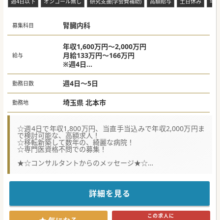
週4日以下
オンコール無し
研究支援(学会費補助)
高額給与
土日休み
年
腎臓内科
募集科目
年収1,600万円～2,000万円
月給133万円～166万円
給与
※週4日
※週1回の当直手当込みで1,800万円～2,000万
円
週4日～5日
勤務日数
埼玉県 北本市
勤務地
☆週4日で年収1,800万円、当直手当込みで年収2,000万円ま
で検討可能な、高額求人！
☆移転新築して数年の、綺麗な病院！
☆専門医資格不問での募集！
★☆コンサルタントからのメッセージ★☆
さいたま市からの通勤も容易、業務は慢性期寄りの病院で医
師を募集！
週4日に加えて週1回の早番・もしくは遅番で、年収1,800万
円。
詳細を見る
当直は基本的にありませんが、年収をさらに上げたい方は行
うことも可能！
業務負担を落としてご勤務したい方には、特におすすめの病
この求人に
院です。