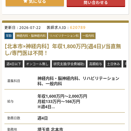
気になる
問い合わせる
620789
更新日 :
2026-07-22
医師求人ID :
常勤
神経内科・脳神経内科
リハビリテーション科
一般内科
【北本市×神経内科】年収1,800万円(週4日)/当直無
し/専門医は不問！
週4日以下
オンコール無し
研究支援(学会費補助)
高額給与
土日休み
年
神経内科・脳神経内科、リハビリテーション
募集科目
科、一般内科
年収1,600万円～2,000万円
月給133万円～166万円
給与
※週4日
※週1回の当直手当込みで1,800万円～2,000万
円
週4日
勤務日数
埼玉県 北本市
勤務地