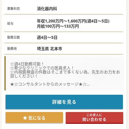
消化器内科
募集科目
年収1,200万円～1,600万円(週4日～5日)
給与
月給100万円～133万円
週4日～5日
勤務日数
埼玉県 北本市
勤務地
☆週4日勤務可能！
☆希少なクリニックでの医員求人！
☆内視鏡検査の件数はそこまで多くない為、先生のお力をお
貸しください！
★☆コンサルタントからのメッセージ★☆
長く地域の皆様から愛され続けているクリニック様より、
内視鏡検査＋内科外来の求人をお預かりしました。
訪問診療にご興味を持たれている先生であれば、ご対応いた
だくことも可能です。
詳細を見る
まずは先生のご希望をお申し付けください。
#年度内入職可 #秋入職可
この求人に
気になる
問い合わせる