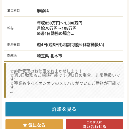
麻酔科
募集科目
年収850万円～1,300万円
月給70万円～108万円
給与
※週4日勤務の場合
※ご経験やスキルにより決定
週4日(週3日も相談可能※非常勤扱い)
勤務日数
埼玉県 北本市
勤務地
☆麻酔管理のお仕事をおまかせします！
☆週3日勤務もご相談可能です(週3日の場合、非常勤扱いで
す)
☆残業も少なくオンオフのメリハリがついたご勤務が可能で
す。
★☆コンサルタントからのメッセージ★☆
ハイレベルな疾患を診る事もでき、ご自身のペースでの勤務
も可能な為、
大学病院と一般病院の良いとこどりと言っても良い医療機関
詳細を見る
です。
この求人に
#秋入職可
気になる
問い合わせる