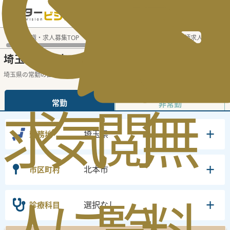
電話でのお問い合わせ：平日9:30-19:00
医師転職・求人募集TOP
常勤求人検索
埼玉県 医師求人
埼
埼玉県北本市
常勤医師求人・転職情報
の
埼玉県の常勤の医師求人の検索結果です。
...
続きを読む▼
常勤
求
気
閲
無
非常勤
埼玉県
勤務地
北本市
市区町村
選択なし
診療科目