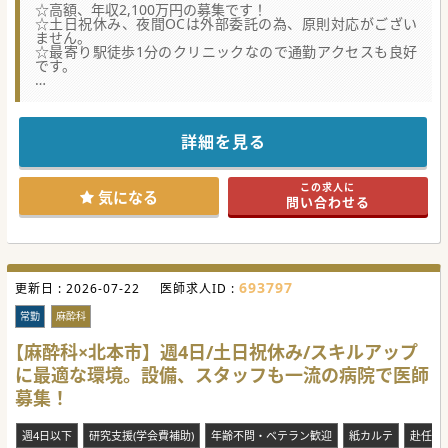
☆高額、年収2,100万円の募集です！
☆土日祝休み、夜間OCは外部委託の為、原則対応がござい
ません。
☆最寄り駅徒歩1分のクリニックなので通勤アクセスも良好
です。
★☆コンサルタントからのメッセージ★☆
北本市のクリニックより、訪問診療立ち上げのための募集で
す。
通院困難な患者様の診療をおまかせいたします。
詳細を見る
新規立ち上げの為、ご勤務についてのご希望も相談可能で
す。
まずはお問合せ下さい。
この求人に
気になる
問い合わせる
#秋入職可
693797
更新日 :
2026-07-22
医師求人ID :
常勤
麻酔科
【麻酔科×北本市】週4日/土日祝休み/スキルアップ
に最適な環境。設備、スタッフも一流の病院で医師
募集！
週4日以下
研究支援(学会費補助)
年齢不問・ベテラン歓迎
紙カルテ
赴任手