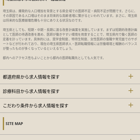
埼玉県は、爆発的な人口増加を背景とする県全域での医師不足・病院不足が問題です。さらに、
その原因である人口増はそのまま将来的な高齢者増に繋がるといわれています。まさに、埼玉県
は将来的な医療崩壊危機も十分にありえる状況なのです。
埼玉県としても、短期・中期・長期に渡る改善計画案を実施しています。まずは短期的改善計画
として医師の待遇改善を進め、医師が働きやすい環境を用意することで、埼玉県内で働く医師の
定着を計っています。具体的には、奨学金制度、特待生制度、女性医師の復職や育児面でのサポ
ートなどが行われており、現在の埼玉県医師求人・医師転職情報には労働環境と報酬のバランス
が整ったものが多くなっているといえるでしょう。
都内へのアクセス性もよいことから都内の医師転職先としても人気です。
都道府県から求人情報を探す
診療科目から求人情報を探す
こだわり条件から求人情報を探す
SITE MAP