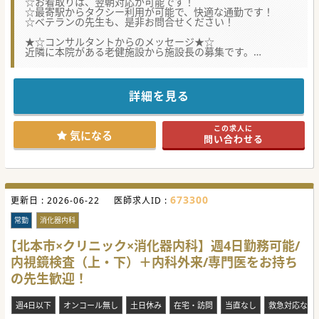
☆お看取りは、翌朝対応が可能です！
☆最寄駅からタクシー利用が可能で、快適な通勤です！
☆ベテランの先生も、是非お問合せください！
★☆コンサルタントからのメッセージ★☆
近隣に本院がある老健施設から施設長の募集です。
お看取りは、翌朝対応ですので安心です。
上野駅から下り方面で乗換え無し、最寄駅からはタクシー利
用が可能で、
上野駅から施設までの所要時間は1時間以内とアクセス良好
詳細を見る
です。
ベテランの先生も大歓迎ですので、お気軽にお問合せくださ
い！
この求人に
気になる
問い合わせる
#年度内入職可 #秋入職可
673300
更新日 :
2026-06-22
医師求人ID :
常勤
消化器内科
【北本市×クリニック×消化器内科】週4日勤務可能/
内視鏡検査（上・下）＋内科外来/専門医をお持ち
の先生歓迎！
週4日以下
オンコール無し
土日休み
在宅・訪問
当直なし
救急対応なし