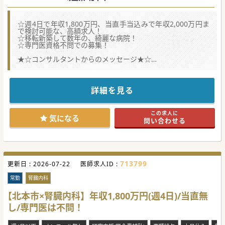
☆週4日で年収1,800万円、当直手当込みで年収2,000万円ま
で検討可能な、高額求人！
☆移転新築して数年の、綺麗な病院！
☆専門医資格不問での募集！
★☆コンサルタントからのメッセージ★☆
さいたま市からの通勤も容易、業務は慢性期寄りの病院で医
師を募集！
週4日に加えて週1回の早番・もしくは遅番で、年収1,800万
円。
詳細を見る
当直は基本的にありませんが、年収をさらに上げたい方は行
うことも可能！
業務負担を落としてご勤務したい方には、特におすすめの病
この求人に
院です。
気になる
問い合わせる
#秋入職可
713799
更新日 :
2026-07-22
医師求人ID :
常勤
腎臓内科
【北本市×腎臓内科】年収1,800万円(週4日)/当直無
し/専門医は不問！