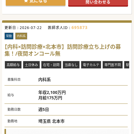
気になる
問い合わせる
#秋入職可
695873
更新日 :
2026-07-22
医師求人ID :
常勤
内科系
【内科×訪問診療×北本市】訪問診療立ち上げの募
集！/夜間オンコール無
高額給与
土日休み
在宅・訪問
当直なし
電子カルテ
専門医不問
駅チ
内科系
募集科目
年収2,100万円
給与
月給175万円
週5日
勤務日数
埼玉県 北本市
勤務地