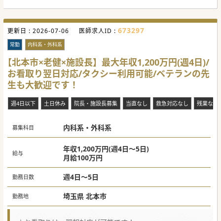
今後の日本の医療現場に求められる、「患者さんとご家族に
寄り添う良質な在宅医療」が体現されているクリニックで
す。
673297
更新日 :
#秋入職可
2026-07-06
医師求人ID :
常勤
内科系・外科系
【北本市×老健×施設長】最大年収1,200万円(週4日)/
お看取り翌日対応/タクシー利用可能/ベテランの先
生も大歓迎です！
週4日以下
土日休み
院長・施設長募集
当直なし
救急対応なし
残業なし
内科系・外科系
募集科目
年収1,200万円(週4日～5日)
給与
月給100万円
週4日～5日
勤務日数
埼玉県 北本市
勤務地