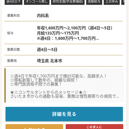
週4日以下
オンコール無し
研究支援(学会費補助)
高額給与
土日休み
年
内科系
募集科目
年収1,600万円～2,100万円（週4日～5日）
月給133万円～175万円
給与
※週4日：1,600万円～1,700万円
※週5日：2,000万円～2,100万円
週4日～5日
勤務日数
埼玉県 北本市
勤務地
☆週4日で年収1,700万円まで検討可能な、高額求人！
☆移転新築して数年の、綺麗な病院！
☆専門医資格不問での募集！
★☆コンサルタントからのメッセージ★☆
さいたま市からの通勤も容易、業務は慢性期寄りの病院で医
師を募集！
週4日に加えて週1回の早番・もしくは遅番で、年収1,700万
円。
業務負担を落としてご勤務したい方には、特におすすめの病
詳細を見る
院です。
#秋入職可
この求人に