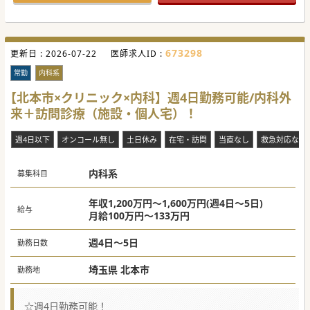
673298
更新日 :
2026-07-22
医師求人ID :
常勤
内科系
【北本市×クリニック×内科】週4日勤務可能/内科外
来＋訪問診療（施設・個人宅）！
週4日以下
オンコール無し
土日休み
在宅・訪問
当直なし
救急対応なし
内科系
募集科目
年収1,200万円～1,600万円(週4日～5日)
給与
月給100万円～133万円
週4日～5日
勤務日数
埼玉県 北本市
勤務地
☆週4日勤務可能！