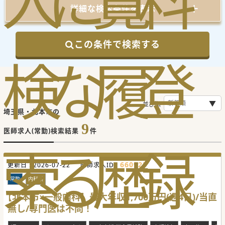
人
に
覧
料
詳細な検索条件を表示
この条件で検索する
検
な
履
登
並び順
埼玉県・北本市の
9
医師求人(常勤)検索結果
件
索
る
歴
録
660923
更新日 :
2026-07-22
医師求人ID :
常勤
内科系
【北本市×一般内科】最大年収1,700万円(週4日)/当直
無し/専門医は不問！