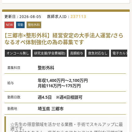
237113
更新日 :
2026-08-05
医師求人ID :
NEW
常勤
整形外科
【三郷市×整形外科】経営安定の大手法人運営/さら
なるオペ体制強化の為の募集です
オンコール無し
研究支援(学会費補助)
高額給与
救急対応なし
電子カルテ
整形外科
募集科目
年収1,400万円～2,100万円
給与
月給116万円～175万円
週4.5日 ※週4日相談可
勤務日数
埼玉県 三郷市
勤務地
☆先生の得意領域を活かせる業務・手術でスキルアップに最
適です。