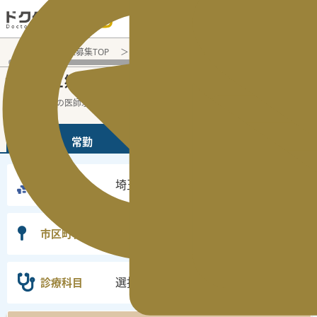
電話でのお問い合わせ：平日9:30-19:00
医師転職・求人募集TOP
常勤求人検索
埼玉県 医師求人
埼
埼玉県三郷市
常勤医師求人・転職情報
の
埼玉県の常勤の医師求人の検索結果です。
...
続きを読む▼
常勤
非常勤
埼玉県
勤務地
三郷市
市区町村
選択なし
診療科目