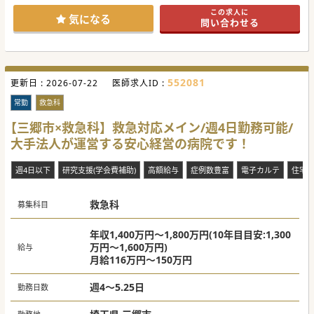
#秋入職可
この求人に
気になる
問い合わせる
552081
更新日 :
2026-07-22
医師求人ID :
常勤
救急科
【三郷市×救急科】救急対応メイン/週4日勤務可能/
大手法人が運営する安心経営の病院です！
週4日以下
研究支援(学会費補助)
高額給与
症例数豊富
電子カルテ
住宅
救急科
募集科目
年収1,400万円～1,800万円(10年目目安:1,300
万円～1,600万円)
給与
月給116万円～150万円
週4～5.25日
勤務日数