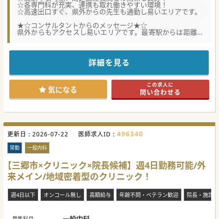
☆各専門科が充実、連携も取れ働きやすい環境！
☆高速出口すぐ、県外からの先生も通勤し易いエリアです。
★☆コンサルタントからのメッセージ★☆
県外からもアクセスし易いエリアです。最寄駅からは距離が
ありますが、
バス網が充実していますので通勤は非常に快適です。もちろ
ん車通勤も可能。
外来人数もそれほど多くないので、患者様お一人ずつ丁寧に
詳細を見る
診察できます。
スタッフ間のチームワークも非常に良好です。まずはお気軽
にお問合せください。
この求人に
気になる
問い合わせる
#秋入職可
496340
更新日 :
2026-07-22
医師求人ID :
常勤
一般内科
【三郷市×クリニック×院長候補】週4日勤務可能/外
来メイン/地域密着型のクリニック！
週4日以下
オンコール無し
高額給与
年齢不問・ベテラン歓迎
院長・施設長
一般内科
募集科目