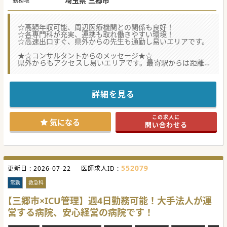
埼玉県 三郷市
勤務地
☆高額年収可能、周辺医療機関との関係も良好！
☆各専門科が充実、連携も取れ働きやすい環境！
☆高速出口すぐ、県外からの先生も通勤し易いエリアです。
★☆コンサルタントからのメッセージ★☆
県外からもアクセスし易いエリアです。最寄駅からは距離が
ありますが、
バス網が充実していますので通勤は非常に快適です。もちろ
ん車通勤も可能。
外来人数もそれほど多くないので、患者様お一人ずつ丁寧に
詳細を見る
診察できます。
スタッフ間のチームワークも非常に良好です。まずは、お気
軽にお問合せください。
この求人に
気になる
問い合わせる
#秋入職可
552079
更新日 :
2026-07-22
医師求人ID :
常勤
救急科
【三郷市×ICU管理】週4日勤務可能！大手法人が運
営する病院、安心経営の病院です！