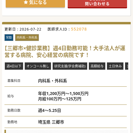
気になる
問い合わせる
#秋入職可
552078
更新日 :
2026-07-22
医師求人ID :
常勤
内科系・外科系
【三郷市×健診業務】週4日勤務可能！大手法人が運
営する病院、安心経営の病院です！
週4日以下
オンコール無し
研究支援(学会費補助)
高額給与
土日休み
当
内科系・外科系
募集科目
年収1,200万円～1,500万円
給与
月給100万円～125万円
週4～5.25日
勤務日数
埼玉県 三郷市
勤務地