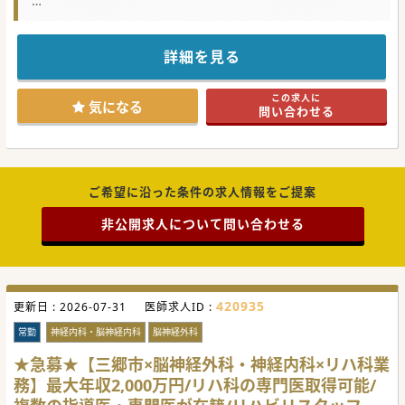
【職場環境と雰囲気】
■人気のつくばエクスプレス沿線上の総合病院。車通勤も可
能なので県内はもちろん、都内からも通勤容易です。
■産休・育休や有給休暇も取得しやすい職場の雰囲気。助け
詳細を見る
合いの精神が根付いており、復職率も高い職場です。
■関係性の強い大学医局はなく、紹介会社経由のご入職の先
生も多数在籍しております。気兼ねなくお問い合わせ下さ
この求人に
い。
気になる
問い合わせる
【医療機関情報】
■一都三県を中心に多数の病院・福祉施設を運営している大
手グループ法人の為、経営安定。福利厚生も充実の職場。
■急性期を脱却した患者様が通常の生活に戻れるようになる
ことを第一に、各々にベストなリハビリの提供心がけており
ます。
ご希望に沿った条件の求人情報をご提案
■150名以上いるリハスタッフは皆やる気に満ち溢れてお
り、その思いが病院全体の雰囲気の大半を形成しておりま
非公開求人について問い合わせる
す。
【募集背景】
■心臓リハビリの立ち上げを目指しての募集となります。グ
ループ病院での研修も可能な為、リハビリ未経験の先生もご
安心下さい。
■1人1人の患者様にとってベストなリハビリの提供を、リハ
420935
更新日 :
2026-07-31
医師求人ID :
スタッフと共に模索していただける先生を求めております。
■随時お受入の体制は整っておりますので、ご希望のご入職
常勤
神経内科・脳神経内科
脳神経外科
のタイミングを仰っていただければ調整が可能です。
★急募★【三郷市×脳神経外科・神経内科×リハ科業
#年度内入職可 #秋入職可
務】最大年収2,000万円/リハ科の専門医取得可能/