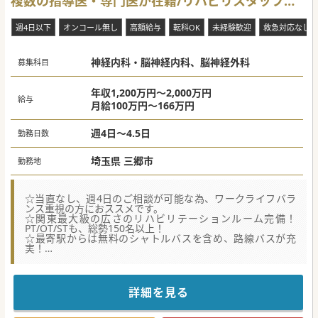
複数の指導医・専門医が在籍/リハビリスタッフも
充実！
週4日以下
オンコール無し
高額給与
転科OK
未経験歓迎
救急対応なし
神経内科・脳神経内科、脳神経外科
募集科目
年収1,200万円～2,000万円
給与
月給100万円～166万円
週4日～4.5日
勤務日数
埼玉県 三郷市
勤務地
☆当直なし、週4日のご相談が可能な為、ワークライフバラ
ンス重視の方におススメです。
☆関東最大級の広さのリハビリテーションルーム完備！
PT/OT/STも、総勢150名以上！
☆最寄駅からは無料のシャトルバスを含め、路線バスが充
実！
【職場環境と雰囲気】
■人気のつくばエクスプレス沿線上の総合病院。車通勤も可
能なので県内はもちろん、都内からも通勤容易です。
詳細を見る
■産休・育休や有給休暇も取得しやすい職場の雰囲気。助け
合いの精神が根付いており、復職率も高い職場です。
■関係性の強い大学医局はなく、紹介会社経由のご入職の先