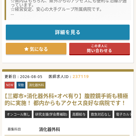
☆県内はもちろん、県外からのアクセスにも便利な沿線が通
っています。
☆経営安定、安心の大手グループ所属病院です。
【医療機関情報】
■東日本（特に一都三県）を中心に多数の病院・福祉施設を
運営している大手グループ法人の為、経営安定で福利厚生も
充実の職場です。
詳細を見る
■2022年11月に移転・新規開院を行った地域密着型の「か
かりつけ病院」です。急性期から在宅医療まで幅広くカバー
しております。
この求人に
■地域のニーズに応えていく為、看護師・薬剤師・栄養士・
気になる
問い合わせる
リハスタッフと連携し、慢性期医療や在宅医療にも力を入れ
ております。
【募集背景】
■周辺の大学病院だけでは賄いきれない救急搬送患者の対応
を行える病院としての立ち位置を確固たるものとする為。
237119
更新日 :
■周辺地域に求められる365日救急受け入れ可能な体制維持
2026-08-05
医師求人ID :
と急性期病院としての更なる発展を目指して。
■科の垣根を越えた診療体制を構築し、地域や時代に沿った
NEW
常勤
消化器外科
診療を行っていく病院であり続ける為。
【三郷市×消化器外科×オペ有り】腹腔鏡手術も積極
【職場環境と雰囲気】
的に実施！ 都内からもアクセス良好な病院です！
■若手から中堅どころまで、バランスの取れた医師体制。
■託児所の整備や事務作業者の配置など、勤務医師の負担軽
減に取り組み、仕事と生活の両立が可能な環境づくりをして
オンコール無し
研究支援(学会費補助)
高額給与
救急対応なし
電子カルテ
います。
■最寄駅から徒歩で通勤可能な総合病院。埼玉県内はもちろ
ん、都内や千葉県からも通勤もが可能です。
消化器外科
募集科目
#秋入職可