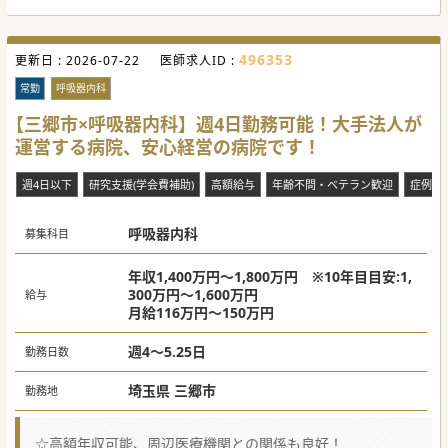
496353
更新日 :
2026-07-22
医師求人ID :
常勤
呼吸器内科
【三郷市×呼吸器内科】週4日勤務可能！大手法人が
運営する病院、安心経営の病院です！
週4日以下
研究支援(学会費補助)
高額給与
年齢不問・ベテラン歓迎
症例数
呼吸器内科
募集科目
年収1,400万円～1,800万円 ※10年目目安:1,
300万円～1,600万円
給与
月給116万円～150万円
週4～5.25日
勤務日数
埼玉県 三郷市
勤務地
☆高額年収可能、周辺医療機関との関係も良好！