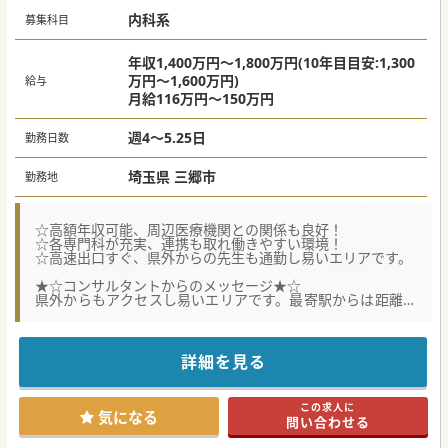
内科系
募集科目
年収1,400万円～1,800万円(10年目目安:1,300
万円～1,600万円)
給与
月給116万円～150万円
週4～5.25日
勤務日数
埼玉県 三郷市
勤務地
☆高額年収可能、周辺医療機関との関係も良好！
☆各専門科が充実、連携も取れ働きやすい環境！
☆高速出口すぐ、県外からの先生も通勤し易いエリアです。
★☆コンサルタントからのメッセージ★☆
県外からもアクセスし易いエリアです。最寄駅からは距離が
ありますが、
バス網が充実していますので通勤は非常に快適です。もちろ
ん車通勤も可能。
外来人数もそれほど多くないので、患者様お一人ずつ丁寧に
詳細を見る
診察できます。
スタッフ間のチームワークも非常に良好です。まずは、お気
軽にお問合せください。
この求人に
気になる
問い合わせる
#秋入職可