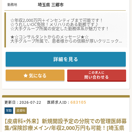
埼玉県 三郷市
勤務地
☆年収2,000万円＋インセンティブまで可能です！
☆うれしいOC免除！メリハリのある勤務です♪
☆大手グループ所属の安定した勤務体系が魅力です！
★☆コンサルタントからのメッセージ★☆
大手グループ所属で、患者様からの信頼が厚いクリニックで
す。
OC免除により、オンオフのメリハリをつけた働き方が可能
です！
ワークライフバランスと高額年収をお求めの先生は、是非お
詳細を見る
問合せください！
#秋入職可
この求人に
気になる
問い合わせる
683105
更新日 :
2026-07-22
医師求人ID :
常勤
皮膚科
【皮膚科×外来】新規開設予定の分院での管理医師募
集/保険診療メイン/年収2,000万円も可能！[埼玉県