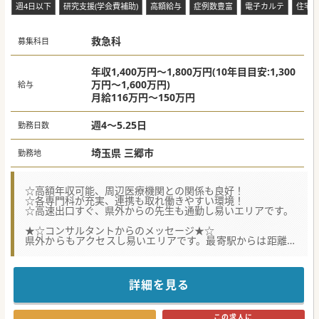
週4日以下
研究支援(学会費補助)
高額給与
症例数豊富
電子カルテ
住宅
救急科
募集科目
年収1,400万円～1,800万円(10年目目安:1,300
万円～1,600万円)
給与
月給116万円～150万円
週4～5.25日
勤務日数
埼玉県 三郷市
勤務地
☆高額年収可能、周辺医療機関との関係も良好！
☆各専門科が充実、連携も取れ働きやすい環境！
☆高速出口すぐ、県外からの先生も通勤し易いエリアです。
★☆コンサルタントからのメッセージ★☆
県外からもアクセスし易いエリアです。最寄駅からは距離が
ありますが、
バス網が充実していますので通勤は非常に快適です。もちろ
ん車通勤も可能。
外来人数もそれほど多くないので、患者様お一人ずつ丁寧に
詳細を見る
診察できます。
スタッフ間のチームワークも非常に良好です。まずは、お気
軽にお問合せください。
この求人に