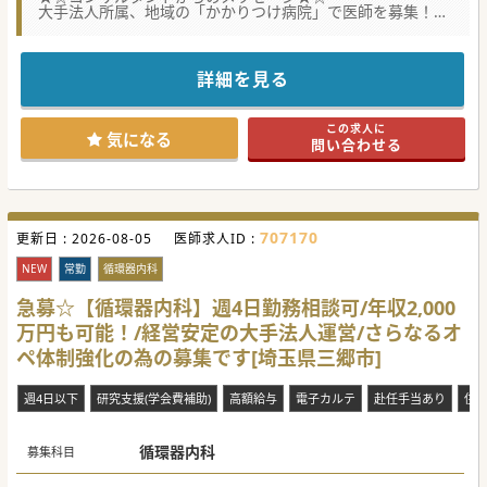
大手法人所属、地域の「かかりつけ病院」で医師を募集！
地域のニーズに応え、救急から在宅医療まで提供していま
す。
託児所の整備、事務作業者の配置等、勤務医師の負担軽減に
取り組み、
詳細を見る
仕事と生活の両立が可能な環境づくりをしています。
#秋入職可
この求人に
気になる
問い合わせる
707170
更新日 :
2026-08-05
医師求人ID :
NEW
常勤
循環器内科
急募☆【循環器内科】週4日勤務相談可/年収2,000
万円も可能！/経営安定の大手法人運営/さらなるオ
ペ体制強化の為の募集です[埼玉県三郷市]
週4日以下
研究支援(学会費補助)
高額給与
電子カルテ
赴任手当あり
住
循環器内科
募集科目