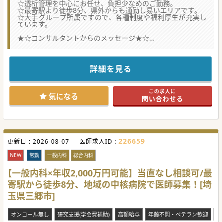
☆透析管理を中心にお任せ、負担少なめのご勤務。
☆最寄駅より徒歩8分、県外からも通勤し易いエリアです。
☆大手グループ所属ですので、各種制度や福利厚生が充実し
ています。
★☆コンサルタントからのメッセージ★☆
地域に根差した医療を提供する総合病院です。診療体制強化
のための募集です。
最寄り駅は県内外からのアクセスも良く、駅からは徒歩数
分、インターも近く通勤のし易さもポイントです。
詳細を見る
大手グループならではの充実した福利厚生も魅力的です。
ご興味をお持ちの方は、まずはお気軽にお問合せください。
この求人に
#秋入職可
気になる
問い合わせる
226659
更新日 :
2026-08-07
医師求人ID :
NEW
常勤
一般内科
総合内科
【一般内科×年収2,000万円可能】当直なし相談可/最
寄駅から徒歩8分、地域の中核病院で医師募集！[埼
玉県三郷市]
オンコール無し
研究支援(学会費補助)
高額給与
年齢不問・ベテラン歓迎
当