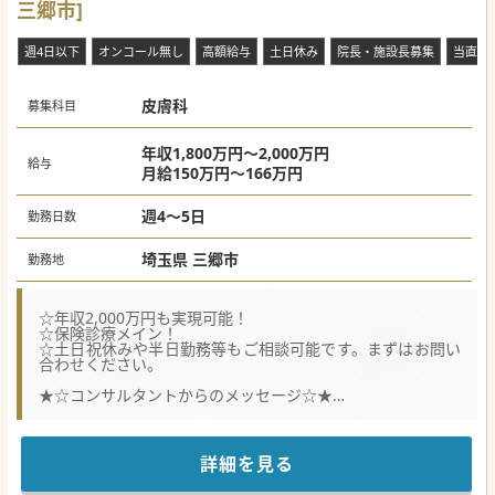
三郷市]
週4日以下
オンコール無し
高額給与
土日休み
院長・施設長募集
当直な
皮膚科
募集科目
年収1,800万円～2,000万円
給与
月給150万円～166万円
週4～5日
勤務日数
埼玉県 三郷市
勤務地
☆年収2,000万円も実現可能！
☆保険診療メイン！
☆土日祝休みや半日勤務等もご相談可能です。まずはお問い
合わせください。
★☆コンサルタントからのメッセージ☆★
三郷市に位置する皮膚科クリニックより
患者数増加の為、常勤医師を募集いたします。
先生のご希望条件に併せて、時短勤務などもご相談が可能で
ご家庭との両立もしやすい環境です。
詳細を見る