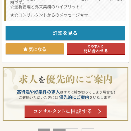
群です。
☆透析管理と外来業務のハイブリット！
★☆コンサルタントからのメッセージ★☆
県外からもアクセスし易いエリアです。
最寄駅からは距離がありますが、バス網が充実していますの
で、
通勤は非常に快適です。もちろん車通勤も可能。
詳細を見る
外来数はそれほど多くないので、患者様お一人ずつ丁寧に診
察できます。
スタッフ間のチームワークも非常に良好です。まずは、お気
この求人に
軽にお問合せください。
気になる
問い合わせる
#年度内入職可 #秋入職可