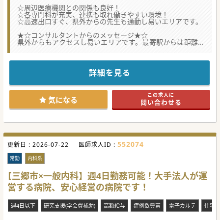
☆周辺医療機関との関係も良好！
☆各専門科が充実、連携も取れ働きやすい環境！
☆高速出口すぐ、県外からの先生も通勤し易いエリアです。
★☆コンサルタントからのメッセージ★☆
県外からもアクセスし易いエリアです。最寄駅からは距離が
ありますが、
バス網が充実していますので通勤は非常に快適です。もちろ
ん車通勤も可能。
外来人数もそれほど多くないので、患者様お一人ずつ丁寧に
詳細を見る
診察できます。
スタッフ間のチームワークも非常に良好です。まずは、お気
軽にお問合せください。
この求人に
気になる
問い合わせる
#秋入職可
552074
更新日 :
2026-07-22
医師求人ID :
常勤
内科系
【三郷市×一般内科】週4日勤務可能！大手法人が運
営する病院、安心経営の病院です！
週4日以下
研究支援(学会費補助)
高額給与
症例数豊富
電子カルテ
住宅