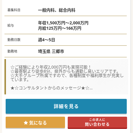
一般内科、総合内科
募集科目
年収1,500万円～2,000万円
給与
月給125万円～166万円
週4～5日
勤務日数
埼玉県 三郷市
勤務地
☆ご経験により年収2,000万円も実現可能！
☆最寄駅より徒歩8分、県外からも通勤し易いエリアです。
☆大手グループ所属ですので、各種制度や福利厚生が充実し
ています。
★☆コンサルタントからのメッセージ★☆
地域に根差した医療を提供する総合病院です。診療体制強化
のための募集です。
最寄り駅は県内外からのアクセスも良く、駅からは徒歩数
分、インターも近く通勤のし易さもポイントです。
詳細を見る
大手グループならではの充実した福利厚生も魅力的です。
ご興味をお持ちの方は、まずはお気軽にお問合せください。
この求人に
#秋入職可
気になる
問い合わせる