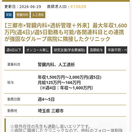
613020
更新日 :
2026-06-29
医師求人ID :
常勤
腎臓内科
人工透析
【三郷市×腎臓内科×透析管理＋外来】最大年収1,600
万円(週4日)/週5日勤務も可能/各関連科目との連携
が強固なグループ病院に隣接したクリニック
週4日以下
オンコール無し
研究支援(学会費補助)
高額給与
年齢不問・ベテ
腎臓内科、人工透析
募集科目
年収1,500万円～2,000万円(週5日)
月給125万円～166万円
給与
（※週4日：年収～1,600万円）
週4～5日
勤務日数
埼玉県 三郷市
勤務地
☆県外在住の先生も通勤し易いエリアです。
☆病院に隣接したクリニックなので、他科のフォロー体制抜