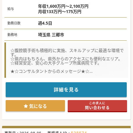
年収1,600万円～2,100万円
給与
月収133万円～175万円
週4.5日
勤務日数
埼玉県 三郷市
勤務地
☆腹腔鏡手術も積極的に実施、スキルアップに最適な環境で
す。
☆県内はもちろん、県外からのアクセスにも便利なエリア。
☆経営安定、安心の大手グループ所属病院です。
★☆コンサルタントからのメッセージ★☆
大手法人所属、地域の「かかりつけ病院」で医師を募集！
地域のニーズに応え、救急から在宅医療まで提供していま
す。
託児所の整備、事務作業者の配置等、勤務医師の負担軽減に
詳細を見る
取り組み、
仕事と生活の両立が可能な環境づくりをしています。
この求人に
#秋入職可
気になる
問い合わせる
528574