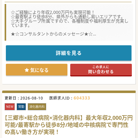
☆ご経験により年収2,000万円も実現可能！
☆最寄駅より徒歩8分、県外からも通勤し易いエリアです。
☆大手グループ所属ですので、各種制度や福利厚生が充実し
ています。
★☆コンサルタントからのメッセージ★☆
地域に根差した医療を提供する総合病院です。診療体制強化
のための募集です。
最寄り駅は県内外からのアクセスも良く、駅からは徒歩数
分、インターも近く通勤のし易さもポイントです。
詳細を見る
大手グループならではの充実した福利厚生も魅力的です。
ご興味をお持ちの方は、まずはお気軽にお問合せください。
この求人に
#秋入職可
気になる
問い合わせる
604333
更新日 :
2026-08-10
医師求人ID :
NEW
常勤
消化器内科
【三郷市×総合病院×消化器内科】最大年収2,000万円
可能/最寄駅から徒歩8分/地域の中核病院で専門性
の高い働き方が実現！