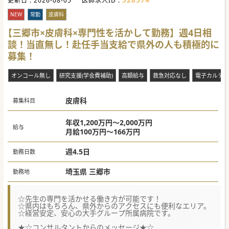
更新日 :
2026-08-05
医師求人ID :
NEW
常勤
皮膚科
【三郷市×皮膚科×専門性を活かして勤務】週4日相
談！当直無し！赴任手当支給で県外の人も積極的に
募集！
オンコール無し
研究支援(学会費補助)
高額給与
救急対応なし
電子カルテ
皮膚科
募集科目
年収1,200万円～2,000万円
給与
月給100万円～166万円
週4.5日
勤務日数
埼玉県 三郷市
勤務地
☆先生の専門を活かせる働き方が可能です！
☆県内はもちろん、県外からのアクセスにも便利なエリア。
☆経営安定、安心の大手グループ所属病院です。
★☆コンサルタントからのメッセージ★☆