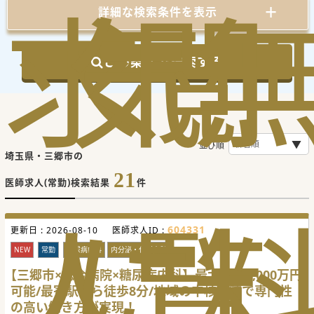
求
気
閲
詳細な検索条件を表示
この条件で検索する
並び順
埼玉県・三郷市の
21
医師求人(常勤)検索結果
件
人
に
覧
604331
更新日 :
2026-08-10
医師求人ID :
NEW
常勤
糖尿病内科
内分泌・代謝内科
【三郷市×総合病院×糖尿病内科】最大年収2,000万円
可能/最寄駅から徒歩8分/地域の中核病院で専門性
の高い働き方が実現！