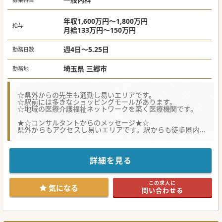
年収1,600万円～1,800万円
給与
月給133万円～150万円
週4日～5.25日
勤務日数
埼玉県 三郷市
勤務地
☆県外からの先生も通勤し易いエリアです。
☆駅前には多きなショッピングモールがあります。
☆地域の医療介護福祉ネットワークを築く医療機関です。
★☆コンサルタントからのメッセージ★☆
県外からもアクセスし易いエリアです。駅からも徒歩圏内で
通勤は非常に快適です。
もちろん車通勤も可能。 駅前には大型ショッピングモール
もあり帰りにお買い物も可能です。
外来人数もそれほど多くはないので、患者様お一人ずつ丁寧
詳細を見る
に診察して頂けます。
スタッフ間のチームワークも非常に良好です。まずはお気軽
にお問合せください。
この求人に
気になる
問い合わせる
#秋入職可