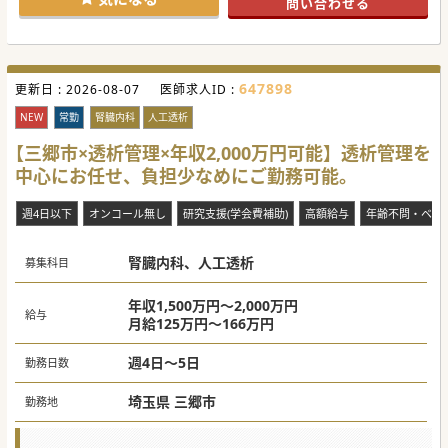
問い合わせる
647898
更新日 :
2026-08-07
医師求人ID :
NEW
常勤
腎臓内科
人工透析
【三郷市×透析管理×年収2,000万円可能】透析管理を
中心にお任せ、負担少なめにご勤務可能。
週4日以下
オンコール無し
研究支援(学会費補助)
高額給与
年齢不問・ベテ
腎臓内科、人工透析
募集科目
年収1,500万円～2,000万円
給与
月給125万円～166万円
週4日～5日
勤務日数
埼玉県 三郷市
勤務地