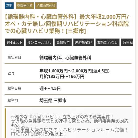
と急性期病院としての更なる発展を目指して。
■科の垣根を越えた診療体制を構築し、地域や時代に沿った
常勤
循環器内科
心臓血管外科
診療を行っていく病院であり続ける為。
【循環器内科・心臓血管外科】最大年収2,000万円/
【職場環境と雰囲気】
オペ・カテ無し/回復期リハビリテーション科病院
■若手から中堅どころまで、バランスの取れた医師体制。
■託児所の整備や事務作業者の配置など、勤務医師の負担軽
での心臓リハビリ業務！[三郷市]
減に取り組み、仕事と生活の両立が可能な環境づくりをして
います。
■最寄駅から徒歩で通勤可能な総合病院。埼玉県内はもちろ
週4日以下
オンコール無し
高額給与
未経験歓迎
救急対応なし
時短勤務
ん、都内や千葉県からも通勤もが可能です。
#秋入職可
循環器内科、心臓血管外科
募集科目
年収1,600万円～2,000万円(週4.5日)
給与
月給133万円～166万円
週4～4.5日
勤務日数
埼玉県 三郷市
勤務地
☆希少な『心臓リハビリ』立ち上げの為の募集案件！
☆近隣の急性期病院との連携も密なため、他科疾患時の対応
も安心。
☆関東最大級の広さのリハビリテーションルーム完備！
PT/OT/STも総勢150名以上！