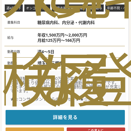
週4日以下
オンコール無し
研究支援(学会費補助)
高額給与
年齢不問・ベテ
糖尿病内科、内分泌・代謝内科
募集科目
年収1,500万円～2,000万円
給与
月給125万円～166万円
検
な
履
週4～5日
勤務日数
埼玉県 三郷市
勤務地
☆ご経験により年収2,000万円も実現可能！
☆最寄駅より徒歩8分、県外からも通勤し易いエリアです。
☆大手グループ所属ですので、各種制度や福利厚生が充実し
ています。
★☆コンサルタントからのメッセージ★☆
地域に根差した医療を提供する総合病院です。診療体制強化
のための募集です。
最寄り駅は県内外からのアクセスも良く、駅からは徒歩数
分、インターも近く通勤のし易さもポイントです。
詳細を見る
大手グループならではの充実した福利厚生も魅力的です。
ご興味をお持ちの方は、まずはお気軽にお問合せください。
この求人に