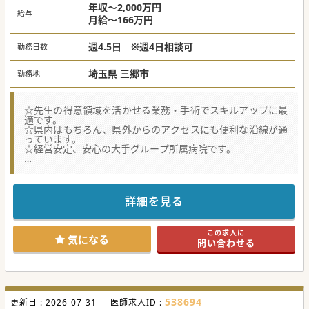
年収～2,000万円
給与
月給～166万円
週4.5日 ※週4日相談可
勤務日数
埼玉県 三郷市
勤務地
☆先生の得意領域を活かせる業務・手術でスキルアップに最
適です。
☆県内はもちろん、県外からのアクセスにも便利な沿線が通
っています。
☆経営安定、安心の大手グループ所属病院です。
【医療機関情報】
■東日本（特に一都三県）を中心に多数の病院・福祉施設を
運営している大手グループ法人の為、経営安定で福利厚生も
充実の職場です。
詳細を見る
■2022年11月に移転・新規開院を行った地域密着型の「か
かりつけ病院」です。急性期から在宅医療まで幅広くカバー
しております。
この求人に
■地域のニーズに応えていく為、看護師・薬剤師・栄養士・
気になる
問い合わせる
リハスタッフと連携し、慢性期医療や在宅医療にも力を入れ
ております。
【募集背景】
■周辺の大学病院だけでは賄いきれない救急搬送患者の対応
を行える病院としての立ち位置を確固たるものとする為。
538694
更新日 :
■周辺地域に求められる365日救急受け入れ可能な体制維持
2026-07-31
医師求人ID :