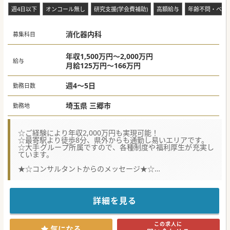
週4日以下
オンコール無し
研究支援(学会費補助)
高額給与
年齢不問・ベテ
消化器内科
募集科目
年収1,500万円～2,000万円
給与
月給125万円～166万円
週4～5日
勤務日数
埼玉県 三郷市
勤務地
☆ご経験により年収2,000万円も実現可能！
☆最寄駅より徒歩8分、県外からも通勤し易いエリアです。
☆大手グループ所属ですので、各種制度や福利厚生が充実し
ています。
★☆コンサルタントからのメッセージ★☆
地域に根差した医療を提供する総合病院です。診療体制強化
のための募集です。
最寄り駅は県内外からのアクセスも良く、駅からは徒歩数
分、インターも近く通勤のし易さもポイントです。
詳細を見る
大手グループならではの充実した福利厚生も魅力的です。
ご興味をお持ちの方は、まずはお気軽にお問合せください。
この求人に
#秋入職可
気になる