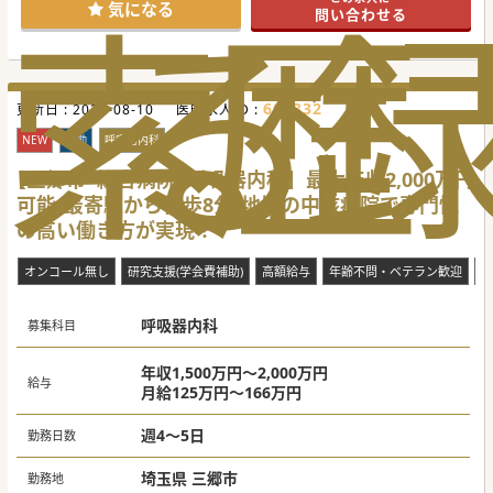
索
る
歴
#秋入職可
気になる
問い合わせる
604332
更新日 :
2026-08-10
医師求人ID :
NEW
常勤
呼吸器内科
【三郷市×総合病院×呼吸器内科】最大年収2,000万円
可能/最寄駅から徒歩8分/地域の中核病院で専門性
の高い働き方が実現！
オンコール無し
研究支援(学会費補助)
高額給与
年齢不問・ベテラン歓迎
当
呼吸器内科
募集科目
年収1,500万円～2,000万円
給与
月給125万円～166万円
週4～5日
勤務日数
埼玉県 三郷市
勤務地