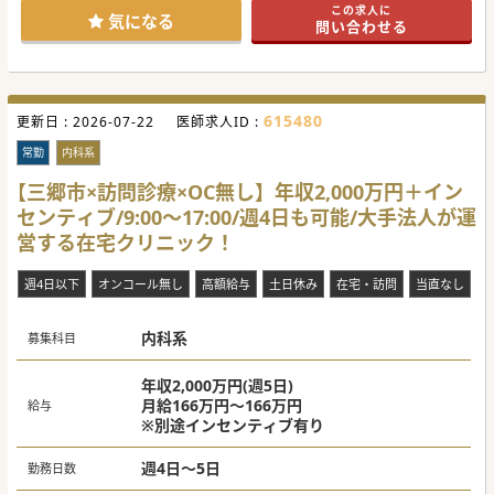
この求人に
生も多数在籍しております。気兼ねなくお問い合わせ下さ
気になる
問い合わせる
い。
【医療機関情報】
■一都三県を中心に多数の病院・福祉施設を運営している大
手グループ法人の為、経営安定。福利厚生も充実の職場。
■急性期を脱却した患者様が通常の生活に戻れるようになる
615480
更新日 :
ことを第一に、各々にベストなリハビリの提供心がけており
2026-07-22
医師求人ID :
ます。
■150名以上いるリハスタッフは皆やる気に満ち溢れてお
常勤
内科系
り、その思いが病院全体の雰囲気の大半を形成しておりま
す。
【三郷市×訪問診療×OC無し】年収2,000万円＋イン
センティブ/9:00～17:00/週4日も可能/大手法人が運
【募集背景】
■体制強化目的の増員が募集背景となります。心臓血管外科
営する在宅クリニック！
に強い医師の採用も控えており、心リハの立ち上げも控えて
おります。
■1人1人の患者様にとってベストなリハビリの提供を、リハ
週4日以下
オンコール無し
高額給与
土日休み
在宅・訪問
当直なし
スタッフと共に模索していただける先生を求めております。
■随時お受入の体制は整っておりますので、ご希望のご入職
のタイミングを仰っていただければ調整が可能です。
内科系
募集科目
#秋入職可
年収2,000万円(週5日)
月給166万円～166万円
給与
※別途インセンティブ有り
週4日～5日
勤務日数