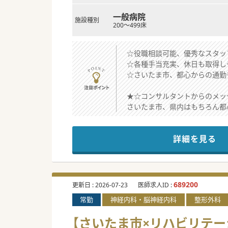
一般病院
施設種別
200～499床
☆役職相談可能、優秀なスタッ
☆各種手当充実、休日も取得し
☆さいたま市、都心からの通勤
★☆コンサルタントからのメッ
さいたま市、県内はもちろん都
近隣にグループ内の療養病院が
資格手当などもあり、スキル・
詳細を見る
ご興味ある方はお気軽にご相談
#秋入職可
689200
更新日 :
2026-07-23
医師求人ID :
常勤
神経内科・脳神経内科
整形外科
【さいたま市×リハビリテー