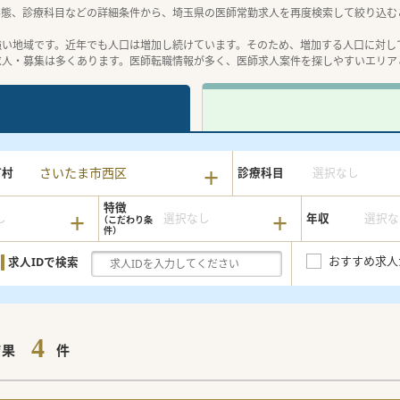
形態、診療科目などの詳細条件から、埼玉県の医師常勤求人を再度検索して絞り込む
強い地域です。近年でも人口は増加し続けています。そのため、増加する人口に対し
求人・募集は多くあります。医師転職情報が多く、医師求人案件を探しやすいエリア
さいたま市西区
町村
診療科目
選択なし
特徴
し
選択なし
年収
選択な
おすすめ求人
求人IDで検索
4
結果
件