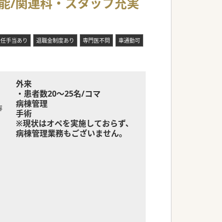
可能/関連科・スタッフ充実
赴任手当あり
退職金制度あり
専門医不問
車通勤可
外来
・患者数20～25名/コマ
病棟管理
容
手術
※現状はオペを実施しておらず、
病棟管理業務もございません。