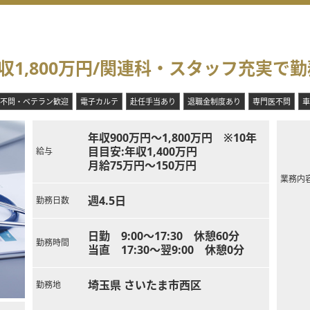
収1,800万円/関連科・スタッフ充実で
不問・ベテラン歓迎
電子カルテ
赴任手当あり
退職金制度あり
専門医不問
車
年収900万円～1,800万円 ※10年
目目安:年収1,400万円
給与
月給75万円～150万円
業務内
週4.5日
勤務日数
日勤 9:00～17:30 休憩60分
勤務時間
当直 17:30～翌9:00 休憩0分
埼玉県 さいたま市西区
勤務地