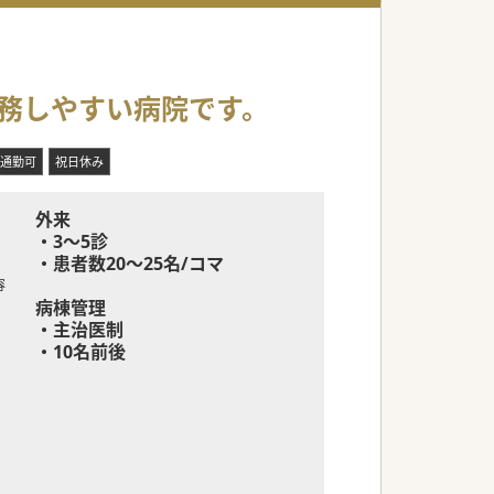
勤務しやすい病院です。
通勤可
祝日休み
外来
・3～5診
・患者数20～25名/コマ
容
病棟管理
・主治医制
・10名前後