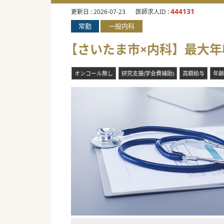
444131
更新日 :
2026-07-23
医師求人ID :
常勤
一般内科
【さいたま市×内科】最大年
オンコール無し
研究支援(学会費補助)
高額給与
年齢