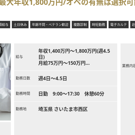
最大年収1,800万円/オペの有無は選択
額給与
土日休み
年齢不問・ベテラン歓迎
複数診制
時短勤務
電子カルテ
年収1,400万円～1,800万円(週4.5
日)
給与
月給75万円～150万円
業務内
※10年目目安1,400万円～
週4日～4.5日
勤務日数
日勤 9:00～17:30 休憩60分
勤務時間
埼玉県 さいたま市西区
勤務地