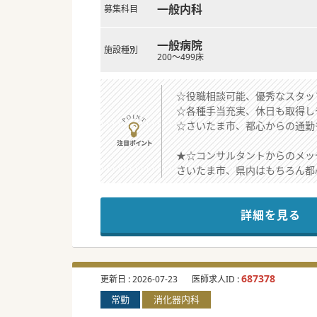
一般内科
募集科目
一般病院
施設種別
200～499床
☆役職相談可能、優秀なスタッ
☆各種手当充実、休日も取得し
☆さいたま市、都心からの通勤
★☆コンサルタントからのメッ
さいたま市、県内はもちろん都
近隣にグループ内の療養病院が
資格手当などもあり、スキル・
詳細を見る
ご興味ある方はお気軽にご相談
#秋入職可
687378
更新日 :
2026-07-23
医師求人ID :
常勤
消化器内科