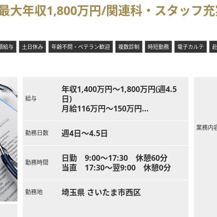
最大年収1,800万円/関連科・スタッフ
額給与
土日休み
年齢不問・ベテラン歓迎
複数診制
時短勤務
電子カルテ
年収1,400万円～1,800万円(週4.5
日)
給与
月給116万円～150万円
※10年目目安1,400万円～
業務内
週4日～4.5日
勤務日数
日勤 9:00～17:30 休憩60分
勤務時間
当直 17:30～翌9:00 休憩0分
埼玉県 さいたま市西区
勤務地