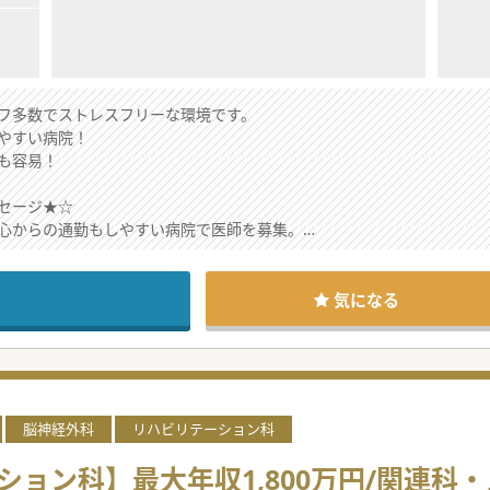
フ多数でストレスフリーな環境です。
やすい病院！
も容易！
セージ★☆
心からの通勤もしやすい病院で医師を募集。
あるので、ベッドコントロールもしやすい病院。
キャリアアップを支援して頂ける環境ですので、
ください。
気になる
脳神経外科
リハビリテーション科
ション科】最大年収1,800万円/関連科