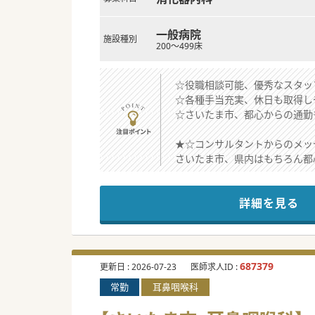
一般病院
施設種別
200～499床
☆役職相談可能、優秀なスタッ
☆各種手当充実、休日も取得し
☆さいたま市、都心からの通勤
★☆コンサルタントからのメッ
さいたま市、県内はもちろん都
近隣にグループ内の療養病院が
資格手当などもあり、スキル・
詳細を見る
ご興味ある方はお気軽にご相談
#秋入職可
687379
更新日 :
2026-07-23
医師求人ID :
常勤
耳鼻咽喉科