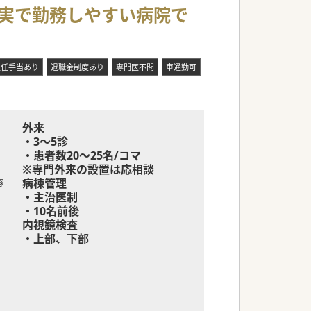
充実で勤務しやすい病院で
赴任手当あり
退職金制度あり
専門医不問
車通勤可
外来
・3～5診
・患者数20～25名/コマ
※専門外来の設置は応相談
病棟管理
容
・主治医制
・10名前後
内視鏡検査
・上部、下部