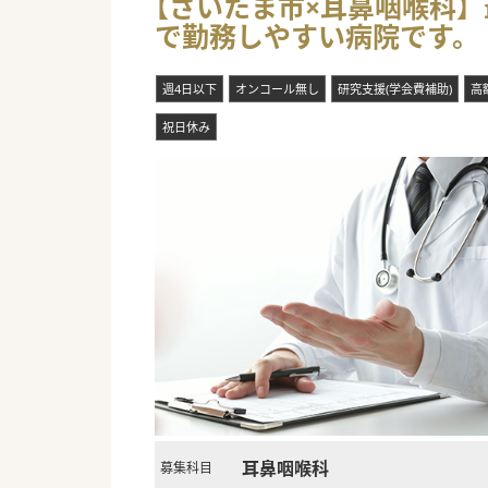
【さいたま市×耳鼻咽喉科】
で勤務しやすい病院です。
週4日以下
オンコール無し
研究支援(学会費補助)
高
祝日休み
耳鼻咽喉科
募集科目