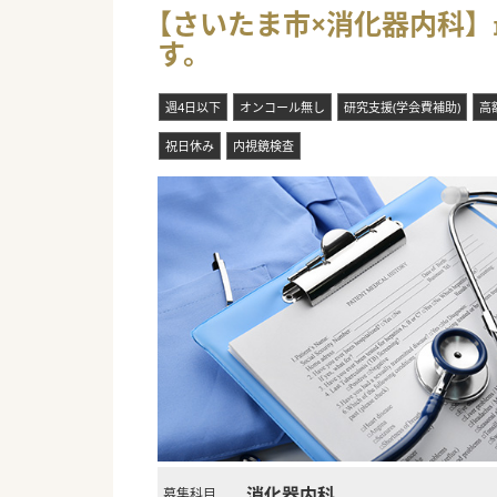
【さいたま市×消化器内科】
す。
週4日以下
オンコール無し
研究支援(学会費補助)
高
祝日休み
内視鏡検査
消化器内科
募集科目