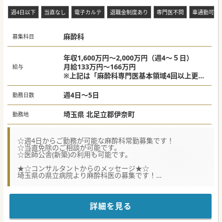
週4日以下
当直なし
電子カルテ
退職金制度あり
専門医不問
車通勤可
麻酔科
募集科目
年収1,600万円～2,000万円（週4～５日）
月給133万円～166万円
給与
※上記は「麻酔科専門医基本領域4回以上更新
されている先生」の目安となります。
週4日～5日
勤務日数
埼玉県 北足立郡伊奈町
勤務地
☆週4日からご勤務が可能な麻酔科常勤募集です！
☆当直免除のご相談が可能です。
☆医師公舎(新築)の利用も可能です。
★☆コンサルタントからのメッセージ★☆
埼玉県の県立病院より麻酔科医の募集です！
ご希望があれば、緩和ケア科での研修や
他病院での心臓麻酔や小児麻酔の相互研修も相談可能です。
県内は勿論栃木県・群馬県からのご通勤も可能な病院です。
先生からのお問合せをお待ちしております。
詳細を見る
#秋入職可