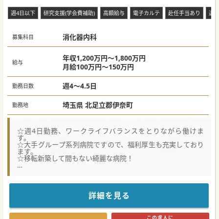
週4日以下
研究支援(学会費補助)
高額給与
電子カルテ
赴任手当あり
退
消化器内科
募集科目
年収1,200万円～1,800万円
給与
月給100万円～150万円
週4～4.5日
勤務日数
埼玉県 北足立郡伊奈町
勤務地
☆週4日勤務、ワークライフバランスをとりながら働けま
す。
☆大手グループ系列病院ですので、福利厚生も充実しており
ます。
☆移転新築して間もない綺麗な病院！
★☆コンサルタントからのメッセージ★☆
大型法人所属の病院で医師を募集！24時間対応託児所も完備
しておりますので、
子育て中の先生からも働きやすいと評判の病院♪
詳細を見る
院内のコミュニケーションも良好で働き易く、
一度、転職された先生が復職された実績もあるとのこと！
非常にアットホームな職場なので、ご興味のある方はお気軽
この求人に