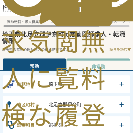
電話でのお問い合わせ：平日9:30-19:00
医師転職・求人募集TOP
常勤求人検索
埼玉県 医師求人
埼
求
気
閲
無
埼玉県北足立郡伊奈町
常勤医師求人・転職
の
情報
埼玉県の常勤の医師求人の検索結果です。
...
続きを読む▼
人
に
覧
料
常勤
非常勤
埼玉県
勤務地
検
な
履
登
北足立郡伊奈町
市区町村
選択なし
診療科目