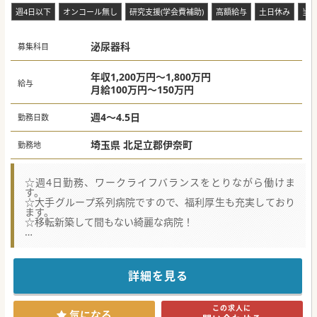
週4日以下
オンコール無し
研究支援(学会費補助)
高額給与
土日休み
当
泌尿器科
募集科目
年収1,200万円～1,800万円
給与
月給100万円～150万円
週4～4.5日
勤務日数
埼玉県 北足立郡伊奈町
勤務地
☆週4日勤務、ワークライフバランスをとりながら働けま
す。
☆大手グループ系列病院ですので、福利厚生も充実しており
ます。
☆移転新築して間もない綺麗な病院！
★☆コンサルタントからのメッセージ★☆
大型法人所属の病院で医師を募集！24時間対応託児所も完備
しておりますので、
子育て中の先生からも働きやすいと評判の病院♪
詳細を見る
院内のコミュニケーションも良好で働き易く、
一度、転職された先生が復職された実績もあるとのこと！
非常にアットホームな職場なので、ご興味のある方はお気軽
この求人に
にご相談ください。
気になる