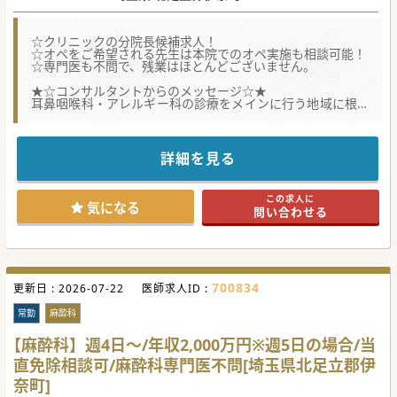
☆クリニックの分院長候補求人！
☆オペをご希望される先生は本院でのオペ実施も相談可能！
☆専門医も不問で、残業はほとんどございません。
★☆コンサルタントからのメッセージ☆★
耳鼻咽喉科・アレルギー科の診療をメインに行う地域に根差
したクリニックにて、
分院長候補の求人をお預かり。
院長職への切り替えのタイミングは2025年9月頃。
複数路線が乗り入れる大宮駅発のニューシャトル沿線の最寄
詳細を見る
り駅にて、通勤便利です♪
#秋入職可
この求人に
気になる
問い合わせる
700834
更新日 :
2026-07-22
医師求人ID :
常勤
麻酔科
【麻酔科】週4日～/年収2,000万円※週5日の場合/当
直免除相談可/麻酔科専門医不問[埼玉県北足立郡伊
奈町]