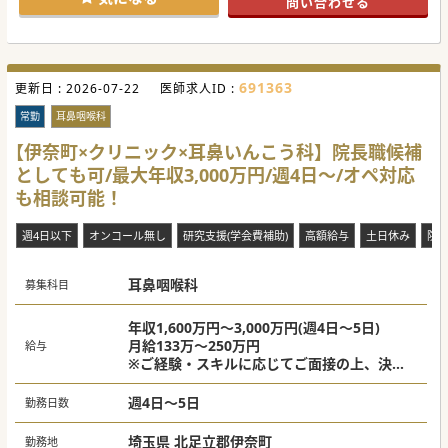
問い合わせる
#秋入職可
691363
更新日 :
2026-07-22
医師求人ID :
常勤
耳鼻咽喉科
【伊奈町×クリニック×耳鼻いんこう科】院長職候補
としても可/最大年収3,000万円/週4日～/オペ対応
も相談可能！
週4日以下
オンコール無し
研究支援(学会費補助)
高額給与
土日休み
院
耳鼻咽喉科
募集科目
年収1,600万円～3,000万円(週4日～5日)
月給133万～250万円
給与
※ご経験・スキルに応じてご面接の上、決定
いたします。
週4日～5日
勤務日数
埼玉県 北足立郡伊奈町
勤務地