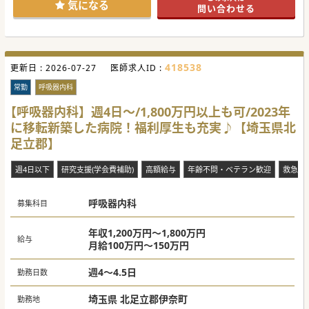
にご相談ください。
気になる
問い合わせる
#秋入職可
418538
更新日 :
2026-07-27
医師求人ID :
常勤
呼吸器内科
【呼吸器内科】週4日～/1,800万円以上も可/2023年
に移転新築した病院！福利厚生も充実♪【埼玉県北
足立郡】
週4日以下
研究支援(学会費補助)
高額給与
年齢不問・ベテラン歓迎
救急対
呼吸器内科
募集科目
年収1,200万円～1,800万円
給与
月給100万円～150万円
週4～4.5日
勤務日数
埼玉県 北足立郡伊奈町
勤務地