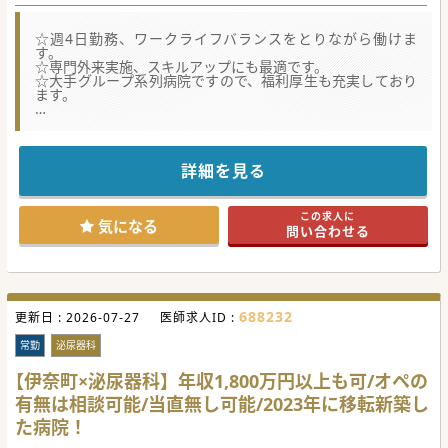
☆週4日勤務、ワークライフバランスをとりながら働けま
す。
☆専門外来実施、スキルアップにも最適です。
☆大手グループ系列病院ですので、福利厚生も充実しており
ます。
★☆コンサルタントからのメッセージ★☆
大型法人所属の病院で医師を募集！24時間対応託児所も完備
しておりますので、
子育て中の先生からも働きやすいと評判の病院♪
詳細を見る
院内のコミュニケーションも良好で働き易く、
一度、転職された先生が復職された実績もあるとのこと！
非常にアットホームな職場なので、ご興味のある方はお気軽
この求人に
にご相談ください。
気になる
問い合わせる
#秋入職可
688232
更新日 :
2026-07-27
医師求人ID :
常勤
泌尿器科
【伊奈町×泌尿器科】年収1,800万円以上も可/オペの
有無は相談可能/当直無し可能/2023年に移転新築し
た病院！