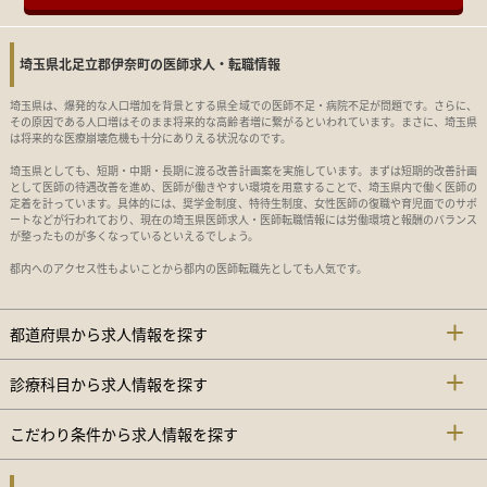
埼玉県北足立郡伊奈町の医師求人・転職情報
埼玉県は、爆発的な人口増加を背景とする県全域での医師不足・病院不足が問題です。さらに、
その原因である人口増はそのまま将来的な高齢者増に繋がるといわれています。まさに、埼玉県
は将来的な医療崩壊危機も十分にありえる状況なのです。
埼玉県としても、短期・中期・長期に渡る改善計画案を実施しています。まずは短期的改善計画
として医師の待遇改善を進め、医師が働きやすい環境を用意することで、埼玉県内で働く医師の
定着を計っています。具体的には、奨学金制度、特待生制度、女性医師の復職や育児面でのサポ
ートなどが行われており、現在の埼玉県医師求人・医師転職情報には労働環境と報酬のバランス
が整ったものが多くなっているといえるでしょう。
都内へのアクセス性もよいことから都内の医師転職先としても人気です。
都道府県から求人情報を探す
診療科目から求人情報を探す
こだわり条件から求人情報を探す