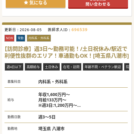
県外在住の方も、ぜひお気軽にご相談ください。
気になる
問い合わせる
#秋入職可
696539
更新日 :
2026-08-05
医師求人ID :
NEW
常勤
内科系・外科系
【訪問診療】週3日～勤務可能！/土日祝休み/駅近で
利便性抜群のエリア！車通勤もOK！[埼玉県八潮市]
週4日以下
高額給与
土日休み
在宅・訪問
年齢不問・ベテラン歓迎
院長
内科系・外科系
募集科目
年収1,600万円～
月給133万円～
給与
※週3日:1,200万円～
※週5日：2,000万円～
週3～5日
勤務日数
埼玉県 八潮市
勤務地