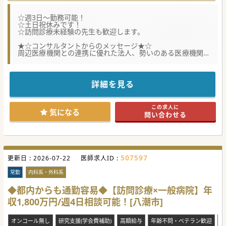
☆週3日～勤務可能！
☆土日祝休みです！
☆訪問診療未経験の先生も歓迎します。
★☆コンサルタントからのメッセージ★☆
周辺医療機関との連携に優れた法人、勢いのある医療機関で
医師を積極採用！
埼玉県八潮市、駅徒歩1分という非常に優れた立地のクリニ
ック。
専門科、ご経験は不問となりますのでご興味のある方はお気
詳細を見る
軽にご相談ください。
#秋入職可
この求人に
気になる
問い合わせる
507597
更新日 :
2026-07-22
医師求人ID :
常勤
内科系・外科系
◆都内からも通勤容易◆【訪問診療×一般病院】年
収1,800万円/週4日相談可能！[八潮市]
オンコール無し
研究支援(学会費補助)
高額給与
年齢不問・ベテラン歓迎
救