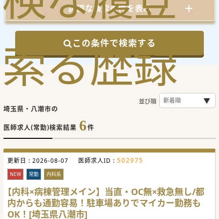
詳細な検索条件を表示
索
る
歴
録
この条件で検索する
並び順
埼玉県・八潮市の
6
医師求人(常勤)検索結果
件
502975
更新日 :
2026-08-07
医師求人ID :
NEW
常勤
内科系
【内科×病棟管理メイン】当直・OC無×救急無し/都
内からも通勤容易！駐車場ありでマイカー勤務も
OK！[埼玉県八潮市]