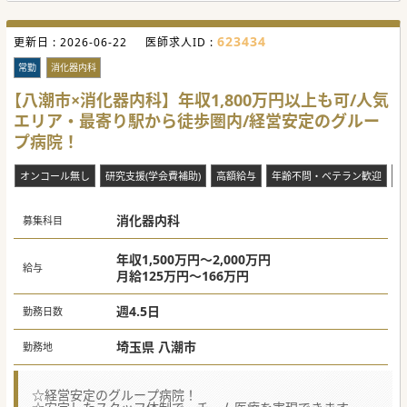
623434
更新日 :
2026-06-22
医師求人ID :
常勤
消化器内科
【八潮市×消化器内科】年収1,800万円以上も可/人気
エリア・最寄り駅から徒歩圏内/経営安定のグルー
プ病院！
オンコール無し
研究支援(学会費補助)
高額給与
年齢不問・ベテラン歓迎
当
消化器内科
募集科目
年収1,500万円～2,000万円
給与
月給125万円～166万円
週4.5日
勤務日数
埼玉県 八潮市
勤務地
☆経営安定のグループ病院！