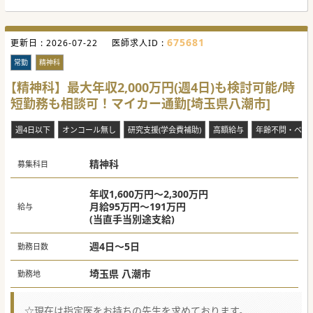
675681
更新日 :
2026-07-22
医師求人ID :
常勤
精神科
【精神科】最大年収2,000万円(週4日)も検討可能/時
短勤務も相談可！マイカー通勤[埼玉県八潮市]
週4日以下
オンコール無し
研究支援(学会費補助)
高額給与
年齢不問・ベテ
精神科
募集科目
年収1,600万円～2,300万円
月給95万円～191万円
給与
(当直手当別途支給)
週4日～5日
勤務日数
埼玉県 八潮市
勤務地
☆現在は指定医をお持ちの先生を求めております。