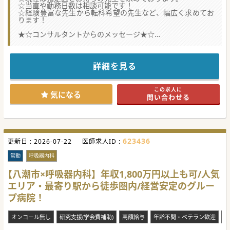
☆当直や勤務日数は相談可能です！
☆経験豊富な先生から転科希望の先生など、幅広く求めてお
ります！
★☆コンサルタントからのメッセージ★☆
指定医取得を目指している先生の募集は、その時の状況によ
りお受け入れできない場合がありますので、
まずはお問い合わせください。
指定医をお持ちの先生は、いつでも受け入れのご相談が可能
詳細を見る
です。
指定医取得可能な症例が対応可能な精神科病院です。
この求人に
気になる
問い合わせる
#秋入職可
623436
更新日 :
2026-07-22
医師求人ID :
常勤
呼吸器内科
【八潮市×呼吸器内科】年収1,800万円以上も可/人気
エリア・最寄り駅から徒歩圏内/経営安定のグルー
プ病院！
オンコール無し
研究支援(学会費補助)
高額給与
年齢不問・ベテラン歓迎
当