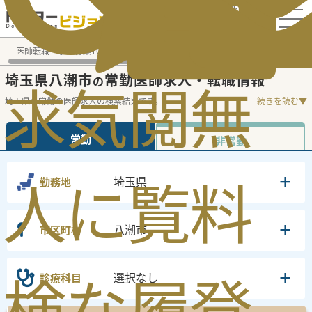
電話でのお問い合わせ：平日9:30-19:00
医師転職・求人募集TOP
常勤求人検索
埼玉県 医師求人
埼
埼玉県八潮市
常勤医師求人・転職情報
の
求
気
閲
無
埼玉県の常勤の医師求人の検索結果です。
...
続きを読む▼
常勤
非常勤
人
に
覧
料
埼玉県
勤務地
八潮市
市区町村
検
な
履
登
選択なし
診療科目