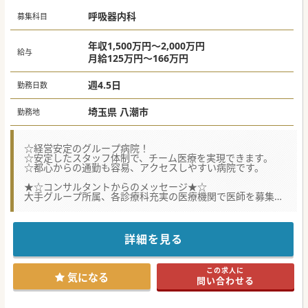
呼吸器内科
募集科目
年収1,500万円～2,000万円
給与
月給125万円～166万円
週4.5日
勤務日数
埼玉県 八潮市
勤務地
☆経営安定のグループ病院！
☆安定したスタッフ体制で、チーム医療を実現できます。
☆都心からの通勤も容易、アクセスしやすい病院です。
★☆コンサルタントからのメッセージ★☆
大手グループ所属、各診療科充実の医療機関で医師を募集！
スタッフ・設備共に充実した環境ですので、ご自身の診療に
専念可能♪
アクセス面においても都心部から近く、最寄駅から徒歩圏内
で通勤し易い点が魅力。
詳細を見る
おすすめの医療機関です。ご興味のある方はお気軽にご相談
ください。
この求人に
#秋入職可
気になる
問い合わせる