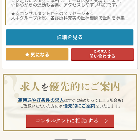
☆安定したスタッフ体制で、チーム医療を実現できます。
☆都心からの通勤も容易、アクセスしやすい病院です。
★☆コンサルタントからのメッセージ★☆
大手グループ所属、各診療科充実の医療機関で医師を募集！
スタッフ・設備共に充実した環境ですので、ご自身の診療に
専念可能♪
アクセス面においても都心部から近く、最寄駅から徒歩圏内
で通勤し易い点が魅力。
詳細を見る
おすすめの医療機関です。ご興味のある方はお気軽にご相談
ください。
この求人に
#年度内入職可 #秋入職可
気になる
問い合わせる