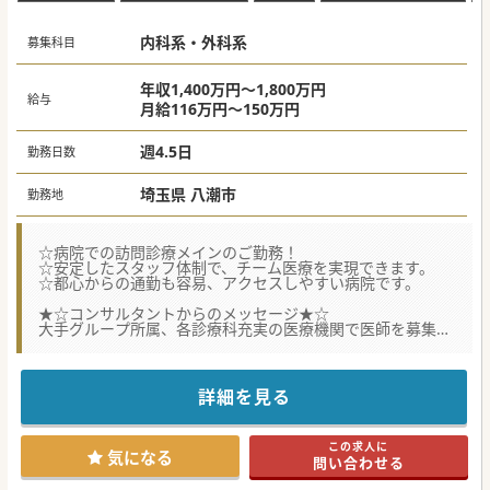
内科系・外科系
募集科目
年収1,400万円～1,800万円
給与
月給116万円～150万円
週4.5日
勤務日数
埼玉県 八潮市
勤務地
☆病院での訪問診療メインのご勤務！
☆安定したスタッフ体制で、チーム医療を実現できます。
☆都心からの通勤も容易、アクセスしやすい病院です。
★☆コンサルタントからのメッセージ★☆
大手グループ所属、各診療科充実の医療機関で医師を募集！
スタッフ・設備共に充実した環境ですので、自身の診療に専
念可能♪
アクセス面においても都心部から近く、最寄駅から徒歩圏内
で通勤し易い点が魅力。
詳細を見る
おすすめの医療機関、ご興味のある方はお気軽にご相談くだ
さい。
この求人に
#秋入職可
気になる
問い合わせる