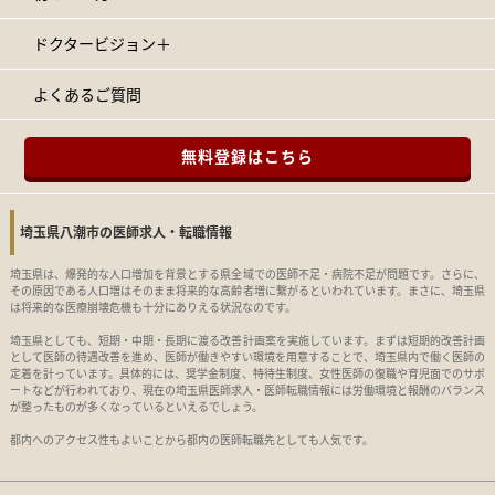
ドクタービジョン＋
よくあるご質問
無料登録はこちら
埼玉県八潮市の医師求人・転職情報
埼玉県は、爆発的な人口増加を背景とする県全域での医師不足・病院不足が問題です。さらに、
その原因である人口増はそのまま将来的な高齢者増に繋がるといわれています。まさに、埼玉県
は将来的な医療崩壊危機も十分にありえる状況なのです。
埼玉県としても、短期・中期・長期に渡る改善計画案を実施しています。まずは短期的改善計画
として医師の待遇改善を進め、医師が働きやすい環境を用意することで、埼玉県内で働く医師の
定着を計っています。具体的には、奨学金制度、特待生制度、女性医師の復職や育児面でのサポ
ートなどが行われており、現在の埼玉県医師求人・医師転職情報には労働環境と報酬のバランス
が整ったものが多くなっているといえるでしょう。
都内へのアクセス性もよいことから都内の医師転職先としても人気です。