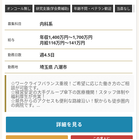
オンコール無し
研究支援(学会費補助)
年齢不問・ベテラン歓迎
当直なし
救
内科系
募集科目
年収1,400万円～1,700万円
給与
月給116万円～141万円
週4.5日
勤務日数
埼玉県 八潮市
勤務地
☆ワークライフバランス重視！ご希望に応じた働き方のご相
談が可能です。
☆経営安定の大手グループ傘下の医療機関！スタッフ体制や
福利厚生が充実！
☆県外からのアクセスも便利な路線沿い！駅からも徒歩圏内
の病院です。
★☆コンサルタントからのメッセージ★☆
当直、オンコール、救急対応、残業無し等、幅広いご相談が
可能な病院です！
詳細を見る
基本の業務は療養病棟の管理のため、ゆったりめのご勤務が
可能です。
アクセス便利な路線沿いで、駅からも徒歩圏内のため、
この求人に