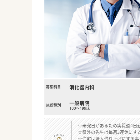
消化器内科
募集科目
一般病院
施設種別
100～199床
☆研究日があるため実質週4日
☆県外の先生は毎週3連休にす
☆住宅は法人借り上げにする事