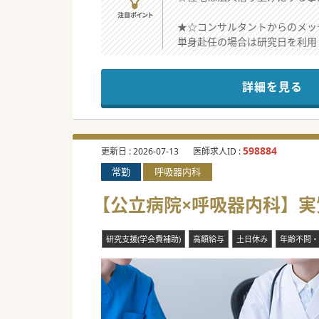
★☆コンサルタントからのメッ
単身赴任の場合は研究日を利用
医師体制が整えば大学からの派
詳細を見る
598884
更新日 :
2026-07-13
医師求人ID :
常勤
呼吸器内科
【公立病院×呼吸器内科】実質
研究支援(学会費補助)
高額給与
土日休み
年齢不問・