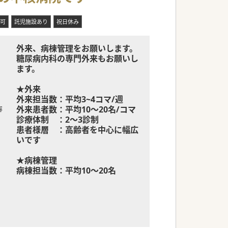
可
託児施設あり
祝日休み
外来、病棟管理をお願いします。
糖尿病内科の専門外来もお願いし
ます。
★外来
外来担当数：平均3~4コマ/週
外来患者数：平均10～20名/コマ
容
診療体制 ：2～3診制
患者様層 ：高齢者を中心に幅広
いです
★病棟管理
病棟担当数：平均10～20名