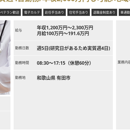
ベテラン歓迎
電子カルテ
赴任手当あり
住宅手当あり
退職金制度あり
車通勤
年収1,200万円～2,300万円
給与
月給100万円～191.6万円
週5日(研究日があるため実質週4日)
勤務日数
08:30～17:15（休憩60分）
業務内
勤務時間
和歌山県 有田市
勤務地