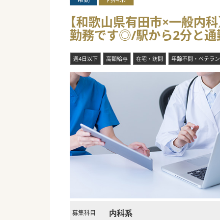
【和歌山県有田市×一般内科】
勤務です◎/駅から2分と
週4日以下
高額給与
在宅・訪問
年齢不問・ベテラン
内科系
募集科目