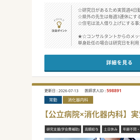
☆研究日があるため実質週4日
☆県外の先生は毎週3連休にす
☆住宅は法人借り上げにする事
★☆コンサルタントからのメッ
単身赴任の場合は研究日を利用
医師体制が整えば大学からの派
詳細を見る
598891
更新日 :
2026-07-13
医師求人ID :
常勤
消化器内科
【公立病院×消化器内科】実質
研究支援(学会費補助)
高額給与
土日休み
年齢不問・