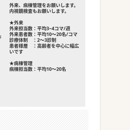
外来、病棟管理をお願いします。
内視鏡検査もお願いします。
★外来
外来担当数：平均3~4コマ/週
外来患者数：平均10～20名/コマ
容
診療体制 ：2～3診制
患者様層 ：高齢者を中心に幅広
いです
★病棟管理
病棟担当数：平均10～20名