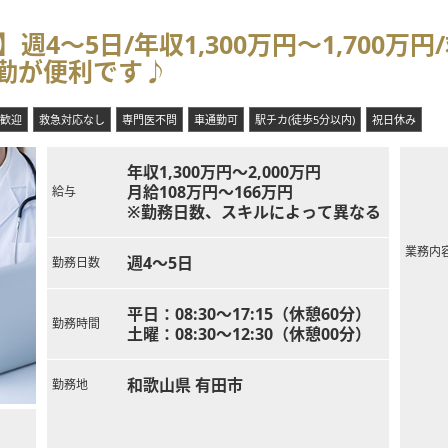
週4～5日/年収1,300万円～1,700万
通勤が便利です♪
歓迎
救急対応なし
専門医不問
車通勤可
駅チカ(徒歩5分以内)
祝日休み
年収1,300万円～2,000万円
月給108万円～166万円
給与
※勤務日数、スキルによって異なる
業務内
週4～5日
勤務日数
平日：08:30～17:15（休憩60分）
勤務時間
土曜：08:30～12:30（休憩00分）
和歌山県 有田市
勤務地