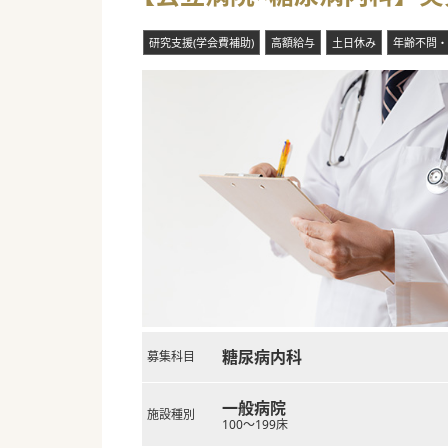
研究支援(学会費補助)
高額給与
土日休み
年齢不問・
糖尿病内科
募集科目
一般病院
施設種別
100～199床