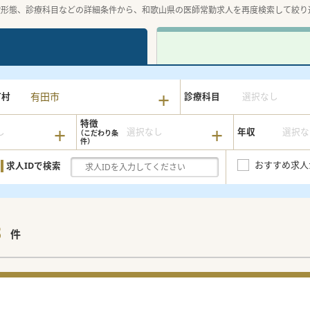
設形態、診療科目などの詳細条件から、和歌山県の医師常勤求人を再度検索して絞り
有田市
町村
診療科目
選択なし
特徴
し
選択なし
年収
選択な
おすすめ求人
求人IDで検索
8
件