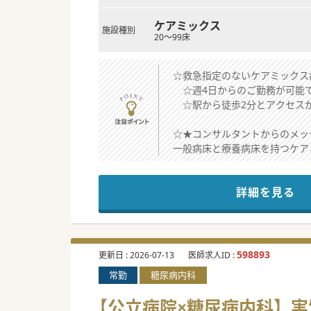
ケアミックス
施設種別
20～99床
☆救急指定のないケアミックス
☆週4日からのご勤務が可能
☆駅から徒歩2分とアクセス
☆★コンサルタントからのメッ
一般病床と療養病床を持つケア
方が多く比較的状態が良い患者
その為忙しすぎずゆとりを持っ
詳細を見る
#秋入職可
598893
更新日 :
2026-07-13
医師求人ID :
常勤
糖尿病内科
【公立病院×糖尿病内科】実質