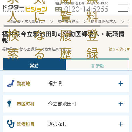
電話でのお問い合わせ：平日9:30-19:00
人
に
覧
料
医師転職・求人募集TOP
常勤求人検索
福井県 医師求人
福
検
な
履
登
福井県今立郡池田町
常勤医師求人・転職情
の
報
索
る
歴
録
福井県の常勤の医師求人の検索結果です。
...
続きを読む▼
常勤
非常勤
福井県
勤務地
今立郡池田町
市区町村
選択なし
診療科目