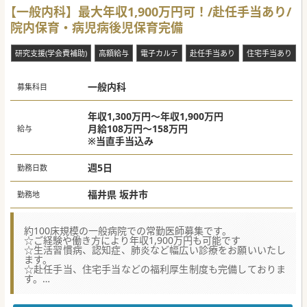
【一般内科】最大年収1,900万円可！/赴任手当あり/
【医療機関情報】
院内保育・病児病後児保育完備
■設立から80年という長い歴史を有します。2016年に新築
移転し、地域包括ケアシステムに対応した病院運営を行って
います。
研究支援(学会費補助)
高額給与
電子カルテ
赴任手当あり
住宅手当あり
■整形オペに力をいれております。県外から医師を招聘し、
人工関節の手術支援ロボット等も導入して高い手術精度を誇
ります。
■健康経営にも取り組み、有給休暇の取得推進や、残業時間
一般内科
募集科目
の抑制、メンタルケアなど従業員の心身の健康にも配慮して
います。
年収1,300万円～年収1,900万円
#秋入職可
月給108万円～158万円
給与
※当直手当込み
週5日
勤務日数
福井県 坂井市
勤務地
約100床規模の一般病院での常勤医師募集です。
☆ご経験や働き方により年収1,900万円も可能です
☆生活習慣病、認知症、肺炎など幅広い診療をお願いいたし
ます。
☆赴任手当、住宅手当などの福利厚生制度も完備しておりま
す。
★☆コンサルタントからのメッセージ★☆