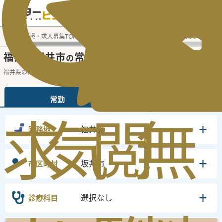
電話でのお問い合わせ：平日9:30-19:00
医師転職・求人募集TOP
常勤求人検索
福井県 医師求人
福
福井県坂井市
常勤医師求人・転職情報
の
福井県の常勤の医師求人の検索結果です。
...
続きを読む▼
常勤
非常勤
求
気
閲
無
福井県
勤務地
坂井市
市区町村
選択なし
診療科目