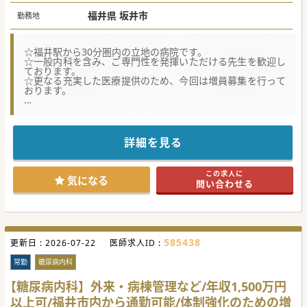
福井県 坂井市
勤務地
☆福井駅から30分圏内の立地の病院です。
☆一般内科を含み、ご専門性を発揮いただける先生を歓迎し
ております。
☆更なる充実した医療提供のため、今回は増員募集を行って
おります。
★☆コンサルタントからのメッセージ★☆
長きに渡り、地域の医療を支えている法人です。
急性期、回復期、在宅医療、介護はもちろん、健康増進のた
めの取り組みにも力を入れております。
詳細を見る
当直回数などによっては年収2,000万円前後の収入も可能で
す。
県外からご転居をご希望の先生も歓迎しております。
この求人に
ご興味ございましたらお気軽にお問い合わせください。
気になる
問い合わせる
#秋入職可
585438
更新日 :
2026-07-22
医師求人ID :
常勤
糖尿病内科
【糖尿病内科】外来・病棟管理など/年収1,500万円
以上可/福井市内から通勤可能/体制強化のための増