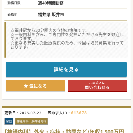
週40時間勤務
勤務日数
福井県 坂井市
勤務地
☆福井駅から30分圏内の立地の病院です。
☆一般内科を含み、ご専門性を発揮いただける先生を歓迎し
ております。
☆更なる充実した医療提供のため、今回は増員募集を行って
おります。
★☆コンサルタントからのメッセージ★☆
長きに渡り、地域の医療を支えている法人です。
急性期、回復期、在宅医療、介護はもちろん、健康増進のた
めの取り組みにも力を入れております。
詳細を見る
当直回数などによっては年収2,000万円前後の収入も可能で
す。
県外からご転居をご希望の先生も歓迎しております。
この求人に
ご興味ございましたらお気軽にお問い合わせください。
気になる
問い合わせる
#秋入職可
613678
更新日 :
2026-07-22
医師求人ID :
常勤
神経内科・脳神経内科
【神経内科】外来・病棟・訪問など/年収1,500万円