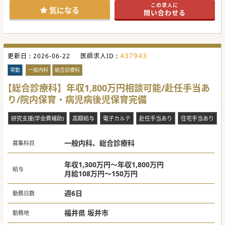
効率的な病院運営を行っています。
この求人に
現在、常勤医師不在につき、役職ご相談可能です。
気になる
問い合わせる
437943
更新日 :
2026-06-22
医師求人ID :
常勤
一般内科
総合診療科
【総合診療科】年収1,800万円相談可能/赴任手当あ
り/院内保育・病児病後児保育完備
研究支援(学会費補助)
高額給与
電子カルテ
赴任手当あり
住宅手当あり
一般内科、総合診療科
募集科目
年収1,300万円～年収1,800万円
給与
月給108万円～150万円
週6日
勤務日数
福井県 坂井市
勤務地