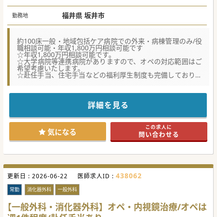
福井県 坂井市
勤務地
約100床一般・地域包括ケア病院での外来・病棟管理のみ/役
職相談可能・年収1,800万円相談可能です
☆年収1,800万円相談可能です。
☆大学病院等連携病院がありますので、オペの対応範囲はご
希望考慮いたします。
☆赴任手当、住宅手当などの福利厚生制度も完備しておりま
す。
★☆コンサルタントからのメッセージ★☆
約100床の一般病院です。
詳細を見る
地域の状況に合わせ、一般病棟を地域包括ケア病棟に転換し
効率的な病院運営を行っています。
現在、常勤1名につき、2名体制での診療とするための募集と
この求人に
なります。
気になる
問い合わせる
438062
更新日 :
2026-06-22
医師求人ID :
常勤
消化器外科
一般外科
【一般外科・消化器外科】オペ・内視鏡治療/オペは