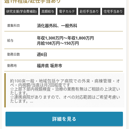
週1件程度/赴任手当あり
研究支援(学会費補助)
高額給与
電子カルテ
赴任手当あり
住宅手当あり
消化器外科、一般外科
募集科目
年収1,300万円～年収1,800万円
給与
月給108万円～150万円
週6日
勤務日数
福井県 坂井市
勤務地
約100床一般・地域包括ケア病院での外来・病棟管理・オ
ペ・内視鏡/当直は月2回程度です
☆上部下部内視鏡検査・治療の業務有無はご相談の上決定い
たします。
☆連携病院がありますので、オペの対応範囲はご希望考慮い
たします。
☆赴任手当、住宅手当などの福利厚生制度も完備しておりま
す。
★☆コンサルタントからのメッセージ★☆
詳細を見る
約100床の一般病院です。
地域の状況に合わせ、一般病棟を地域包括ケア病棟に転換し