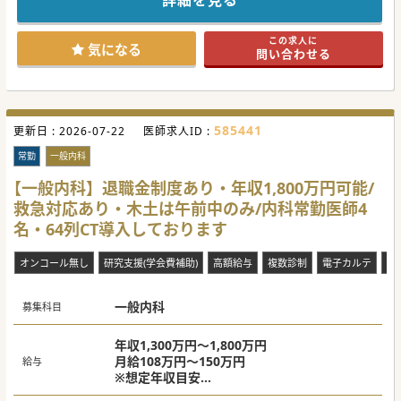
詳細を見る
ご興味ございましたらお気軽にお申し付けくださいませ。
#秋入職可
この求人に
気になる
問い合わせる
585441
更新日 :
2026-07-22
医師求人ID :
常勤
一般内科
【一般内科】退職金制度あり・年収1,800万円可能/
救急対応あり・木土は午前中のみ/内科常勤医師4
名・64列CT導入しております
オンコール無し
研究支援(学会費補助)
高額給与
複数診制
電子カルテ
赴
一般内科
募集科目
年収1,300万円～1,800万円
月給108万円～150万円
給与
※想定年収目安
卒後15年以上：年収1,500万円～1,600万円