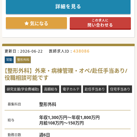
体制強化を図るための増員募集を行っております。
病院と隣接する院内保育施設もございますため育児中の医師
詳細を見る
にも働きやすい環境をご用意しております。
当直は月3回程度です。働き方のご希望がある場合はお気軽
にお申し付けください。
この求人に
気になる
問い合わせる
438086
更新日 :
2026-06-22
医師求人ID :
常勤
整形外科
【整形外科】外来・病棟管理・オペ/赴任手当あり/
役職相談可能です
研究支援(学会費補助)
高額給与
電子カルテ
赴任手当あり
住宅手当あり
整形外科
募集科目
年収1,300万円～年収1,800万円
給与
月給108万円～150万円
週6日
勤務日数