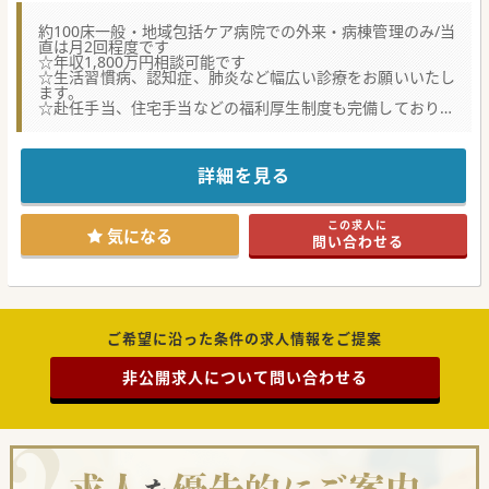
約100床一般・地域包括ケア病院での外来・病棟管理のみ/当
直は月2回程度です
☆年収1,800万円相談可能です
☆生活習慣病、認知症、肺炎など幅広い診療をお願いいたし
ます。
☆赴任手当、住宅手当などの福利厚生制度も完備しておりま
す。
★☆コンサルタントからのメッセージ★☆
約100床の一般病院です。
詳細を見る
地域の状況に合わせ、一般病棟を地域包括ケア病棟に転換し
効率的な病院運営を行っています。
高齢化に伴い、総合内科、整形外科の患者様増加に伴う募集
この求人に
となります。
気になる
問い合わせる
ご希望に沿った条件の求人情報をご提案
非公開求人について問い合わせる