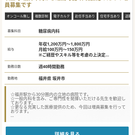
員募集です
オンコール無し
複数診制
電子カルテ
赴任手当あり
住宅手当あり
退職金
糖尿病内科
募集科目
年収1,200万円～1,800万円
月給100万円～150万円
給与
※ご経歴やスキル等を考慮の上決定
※当直代別途支給あり
週40時間勤務
勤務日数
福井県 坂井市
勤務地
☆福井駅から30分圏内の立地の病院です。
☆一般内科を含み、ご専門性を発揮いただける先生を歓迎し
ております。
☆更なる充実した医療提供のため、今回は増員募集を行って
おります。
★☆コンサルタントからのメッセージ★☆
長きに渡り、地域の医療を支えている法人です。
急性期、回復期、在宅医療、介護はもちろん、健康増進のた
めの取り組みにも力を入れております。
詳細を見る