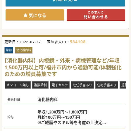
当直回数などによっては年収2,000万円前後の収入も可能で
す。
県外からご転居をご希望の先生も歓迎しております。
この求人に
ご興味ございましたらお気軽にお問い合わせください。
気になる
問い合わせる
#秋入職可
584108
更新日 :
2026-07-22
医師求人ID :
常勤
消化器内科
【消化器内科】内視鏡・外来・病棟管理など/年収
1,500万円以上可/福井市内から通勤可能/体制強化
のための増員募集です
オンコール無し
複数診制
電子カルテ
赴任手当あり
住宅手当あり
退職金
消化器内科
募集科目
年収1,200万円～1,800万円
月給100万円～150万円
給与
※ご経歴やスキル等を考慮の上決定
※当直代別途支給あり