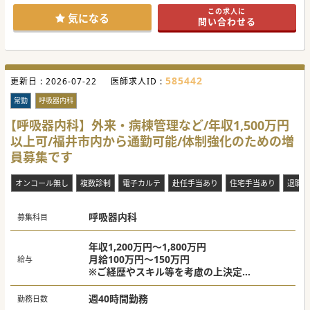
県外からご転居をご希望の先生も歓迎しております。
この求人に
ご興味ございましたらお気軽にお問い合わせください。
気になる
問い合わせる
#秋入職可
585442
更新日 :
2026-07-22
医師求人ID :
常勤
呼吸器内科
【呼吸器内科】外来・病棟管理など/年収1,500万円
以上可/福井市内から通勤可能/体制強化のための増
員募集です
オンコール無し
複数診制
電子カルテ
赴任手当あり
住宅手当あり
退職金
呼吸器内科
募集科目
年収1,200万円～1,800万円
月給100万円～150万円
給与
※ご経歴やスキル等を考慮の上決定
※当直代別途支給あり
週40時間勤務
勤務日数