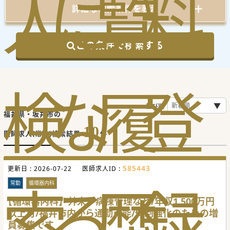
人
に
覧
料
詳細な検索条件を表示
この条件で検索する
検
な
履
登
並び順
福井県・坂井市の
10
医師求人(常勤)検索結果
件
585443
更新日 :
2026-07-22
医師求人ID :
索
る
歴
録
常勤
循環器内科
【循環器内科】外来・病棟管理など/年収1,500万円
以上可/福井市内から通勤可能/体制強化のための増
員募集です