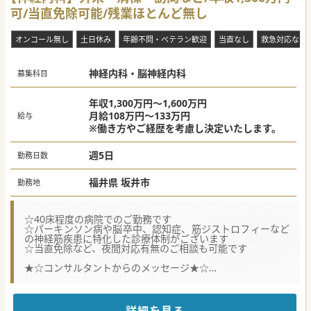
可/当直免除可能/残業ほとんど無し
オンコール無し
土日休み
年齢不問・ベテラン歓迎
当直なし
救急対応なし
神経内科・脳神経内科
募集科目
年収1,300万円～1,600万円
月給108万円～133万円
給与
※働き方やご経歴を考慮し決定いたします。
週5日
勤務日数
福井県 坂井市
勤務地
☆40床程度の病院でのご勤務です
☆パーキンソン病や脳卒中、認知症、筋ジストロフィーなど
の神経筋疾患に特化した診療体制がございます
☆当直免除など、夜間対応有無のご相談も可能です
★☆コンサルタントからのメッセージ★☆
地域のかかりつけ医として、神経筋疾患に限らず幅広く内科
全般の疾患に総合的に対応しております。
病院を中心に、介護老人保健施設・グループホーム・有料老
人ホームなども展開しております。