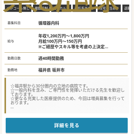
オンコール無し
複数診制
電子カルテ
赴任手当あり
住宅手当あり
退職金
循環器内科
募集科目
年収1,200万円～1,800万円
月給100万円～150万円
給与
※ご経歴やスキル等を考慮の上決定
※当直代別途支給あり
週40時間勤務
勤務日数
福井県 坂井市
勤務地
☆福井駅から30分圏内の立地の病院です。
☆一般内科を含み、ご専門性を発揮いただける先生を歓迎し
ております。
☆更なる充実した医療提供のため、今回は増員募集を行って
おります。
★☆コンサルタントからのメッセージ★☆
長きに渡り、地域の医療を支えている法人です。
急性期、回復期、在宅医療、介護はもちろん、健康増進のた
めの取り組みにも力を入れております。
詳細を見る
当直回数などによっては年収2,000万円前後の収入も可能で
す。