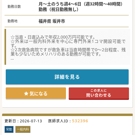
卒後20年以上：年収1,600万円～1,700万円
月～土のうち週4～6日（週32時間～40時間）
勤務日数
卒後25年以上：年収1,700万円～1,800万円
勤務（祝日勤務無し）
福井県 坂井市
勤務地
☆当直・日直込みで年収2,000万円可能です。
☆外来は一般内科外来を中心に専門外来1コマ開設可能で
す。
☆2次救急病院ですが救急車は当直時間帯で0～2台程度、残
業も少ないためメリハリのある勤務が可能です。
【募集背景】
■現在、常勤内科医は4名在籍しておりますが、うち2名が60
代のため、将来の世代交代を見据えての募集となります。
■40代の循環器内科ご専門の副院長先生をはじめ、消化器内
詳細を見る
科、呼吸器内科、糖尿病内科の専門医が在籍しております。
■給与水準は福井県外の先生にも検討いただけるよう高めに
設定し、当直料は別途支給のため、高額給与も相談可能で
この求人に
す。
気になる
問い合わせる
【業務内容】
■外来は午前中3診体制の一般内科外来をお願いし、ご希望
により午後は1コマ程度専門外来の開設が可能です。
■外来、病棟管理を中心とした対応をお願いしたいと考えて
おりますが、ご希望により訪問診療を付加することも可能で
532396
更新日 :
す。
2026-07-13
医師求人ID :
■当直は平日3回/月、日曜日の日直を1回/月をお願いしたい
と考えておりますが、ご家庭の事情等による免除相談は可能
常勤
一般内科
です。