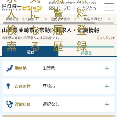
電話でのお問い合わせ：平日9:30-19:00
人
に
覧
料
医師転職・求人募集TOP
常勤求人検索
山梨県 医師求人
山
検
な
履
登
山梨県韮崎市
常勤医師求人・転職情報
の
山梨県の常勤の医師求人の検索結果です。
...
続きを読む▼
索
る
歴
録
常勤
非常勤
山梨県
勤務地
韮崎市
市区町村
選択なし
診療科目