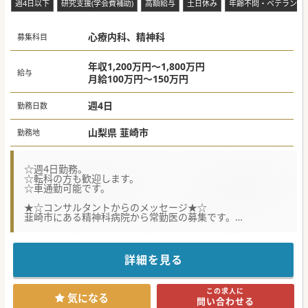
週4日以下
研究支援(学会費補助)
高額給与
土日休み
年齢不問・ベテラン歓
心療内科、精神科
募集科目
年収1,200万円～1,800万円
給与
月給100万円～150万円
週4日
勤務日数
山梨県 韮崎市
勤務地
☆週4日勤務。
☆転科の方も歓迎します。
☆車通勤可能です。
★☆コンサルタントからのメッセージ★☆
韮崎市にある精神科病院から常勤医の募集です。
山々に囲まれた自然豊かな環境で自分らしく働いてみたい
方、
子どもをのびのびと育てたい方に非常におすすめです。
詳細を見る
#春入職可 #秋入職可
この求人に
気になる
問い合わせる