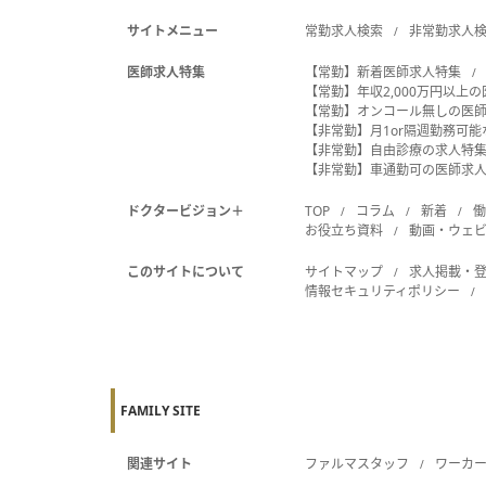
サイトメニュー
常勤求人検索
非常勤求人
医師求人特集
【常勤】新着医師求人特集
【常勤】年収2,000万円以上
【常勤】オンコール無しの医
【非常勤】月1or隔週勤務可
【非常勤】自由診療の求人特
【非常勤】車通勤可の医師求
ドクタービジョン＋
TOP
コラム
新着
お役立ち資料
動画・ウェ
このサイトについて
サイトマップ
求人掲載・
情報セキュリティポリシー
FAMILY SITE
関連サイト
ファルマスタッフ
ワーカ