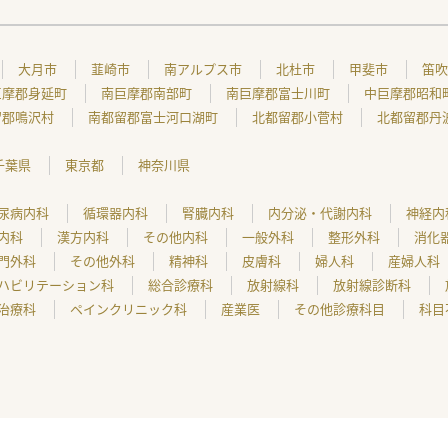
大月市
韮崎市
南アルプス市
北杜市
甲斐市
笛吹
巨摩郡身延町
南巨摩郡南部町
南巨摩郡富士川町
中巨摩郡昭和
留郡鳴沢村
南都留郡富士河口湖町
北都留郡小菅村
北都留郡丹
千葉県
東京都
神奈川県
尿病内科
循環器内科
腎臓内科
内分泌・代謝内科
神経内
内科
漢方内科
その他内科
一般外科
整形外科
消化
門外科
その他外科
精神科
皮膚科
婦人科
産婦人科
ハビリテーション科
総合診療科
放射線科
放射線診断科
治療科
ペインクリニック科
産業医
その他診療科目
科目