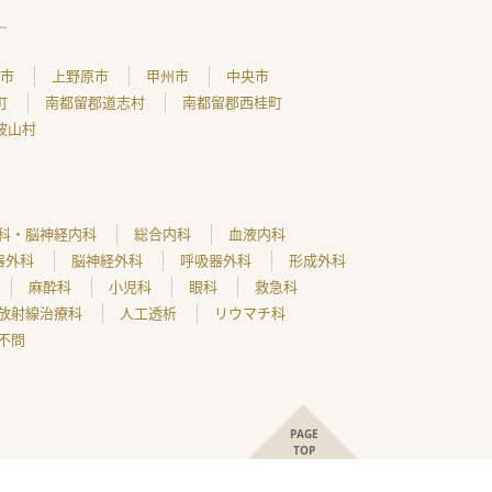
市
上野原市
甲州市
中央市
町
南都留郡道志村
南都留郡西桂町
波山村
科・脳神経内科
総合内科
血液内科
器外科
脳神経外科
呼吸器外科
形成外科
麻酔科
小児科
眼科
救急科
放射線治療科
人工透析
リウマチ科
不問
PAGE
TOP