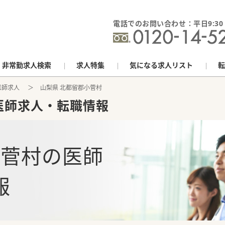
電話でのお問い合わせ：平日9:30 - 
非常勤求人検索
求人特集
気になる求人リスト
転
医師求人
山梨県 北都留郡小菅村
医師求人・転職情報
小菅村
の
医師
報