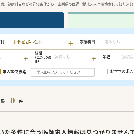
形態、診療科目などの詳細条件から、山梨県の医師常勤求人を再度検索して絞り込む
北都留郡小菅村
町村
診療科目
選択なし
特徴
し
選択なし
年収
選択な
おすすめ求人
求人IDで検索
0
結果
件
いた条件に合う医師求人情報は見つかりません