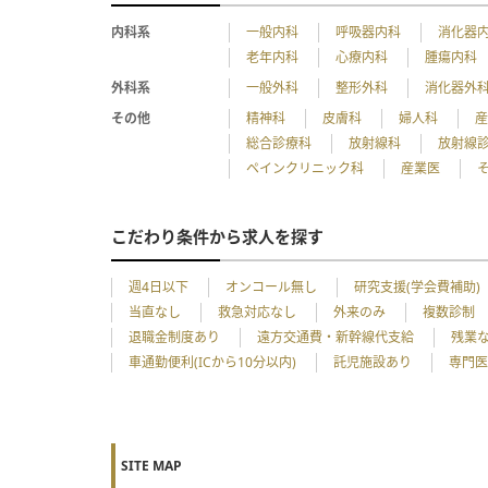
内科系
一般内科
呼吸器内科
消化器
老年内科
心療内科
腫瘍内科
外科系
一般外科
整形外科
消化器外
その他
精神科
皮膚科
婦人科
総合診療科
放射線科
放射線
ペインクリニック科
産業医
こだわり条件から求人を探す
週4日以下
オンコール無し
研究支援(学会費補助)
当直なし
救急対応なし
外来のみ
複数診制
退職金制度あり
遠方交通費・新幹線代支給
残業
車通勤便利(ICから10分以内)
託児施設あり
専門医
SITE MAP