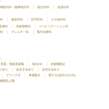
神経内科・脳神経内科
総合内科
血液内科
外科
美容外科
肛門外科
その他外科
皮膚科
耳鼻咽喉科
リハビリテーション科
理科
アレルギー科
集中治療科
院長・施設長募集
転科OK
未経験歓迎
ブあり
赴任手当あり
住宅手当あり
ブランク可
車通勤可
駅チカ(徒歩5分以内)
機関名公開