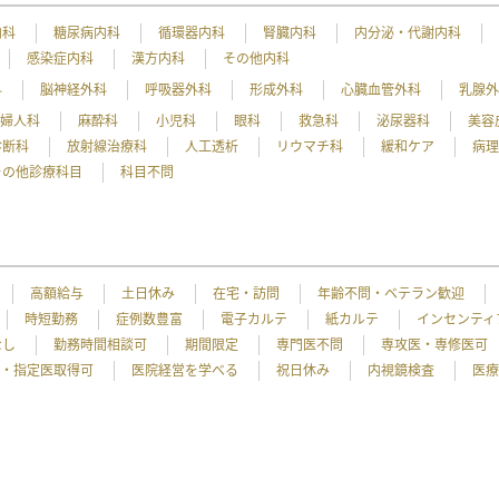
内科
糖尿病内科
循環器内科
腎臓内科
内分泌・代謝内科
感染症内科
漢方内科
その他内科
科
脳神経外科
呼吸器外科
形成外科
心臓血管外科
乳腺
産婦人科
麻酔科
小児科
眼科
救急科
泌尿器科
美容
診断科
放射線治療科
人工透析
リウマチ科
緩和ケア
病
その他診療科目
科目不問
高額給与
土日休み
在宅・訪問
年齢不問・ベテラン歓迎
時短勤務
症例数豊富
電子カルテ
紙カルテ
インセンティ
なし
勤務時間相談可
期間限定
専門医不問
専攻医・専修医可
・指定医取得可
医院経営を学べる
祝日休み
内視鏡検査
医療