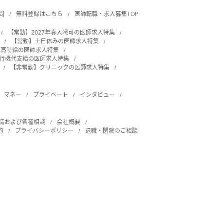
問
無料登録はこちら
医師転職・求人募集TOP
【常勤】2027年春入職可の医師求人特集
【常勤】土日休みの医師求人特集
・高時給の医師求人特集
飛行機代支給の医師求人特集
【非常勤】クリニックの医師求人特集
マネー
プライベート
インタビュー
情および各種相談
会社概要
約
プライバシーポリシー
退職・閉院のご相談