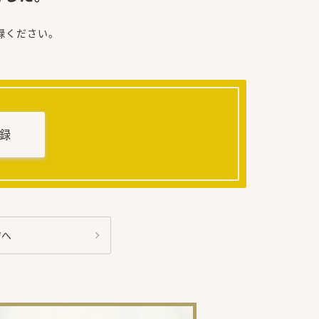
録ください。
録
ジへ