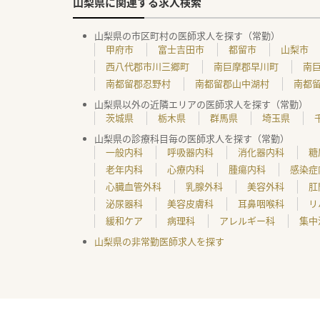
山梨県に関連する求人検索
山梨県の市区町村の医師求人を探す（常勤）
甲府市
富士吉田市
都留市
山梨市
西八代郡市川三郷町
南巨摩郡早川町
南
南都留郡忍野村
南都留郡山中湖村
南都
山梨県以外の近隣エリアの医師求人を探す（常勤）
茨城県
栃木県
群馬県
埼玉県
山梨県の診療科目毎の医師求人を探す（常勤）
一般内科
呼吸器内科
消化器内科
糖
老年内科
心療内科
腫瘍内科
感染症
心臓血管外科
乳腺外科
美容外科
肛
泌尿器科
美容皮膚科
耳鼻咽喉科
リ
緩和ケア
病理科
アレルギー科
集中
山梨県の非常勤医師求人を探す