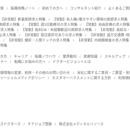
検索
転職攻略ノート
初めての方へ
コンサルタント紹介
よくあるご質
【非常勤】新着医師求人特集
【常勤】秋入職×働きやすい環境の医師求人特集
の医師求人特集
【常勤】週3日勤務可の求人特集
【常勤】自由診療の求人特集
師求人特集
【常勤】転科OK・未経験歓迎の医師求人特集
【非常勤】高給与
能な求人特集
【非常勤】宿日直許可ありの求人特集
【非常勤】遠方交通費･
集
【非常勤】健診・人間ドックの求人特集
【非常勤】内視鏡検査の求人特集
人特集
働き方
キャリア
転職ノウハウ
業界動向
医療知識
スキルアップ
ビナー
転職にお悩みの方へ
ドクタービジョン＋とは
登録情報の変更、削除・その他のお問い合わせ
当社に関するご意見・ご要望・苦
ソーシャルメディアポリシー
カスタマーハラスメントに関する方針
利用規
ーズドクターズ
チアジョブ登販
株式会社メディカルリソース