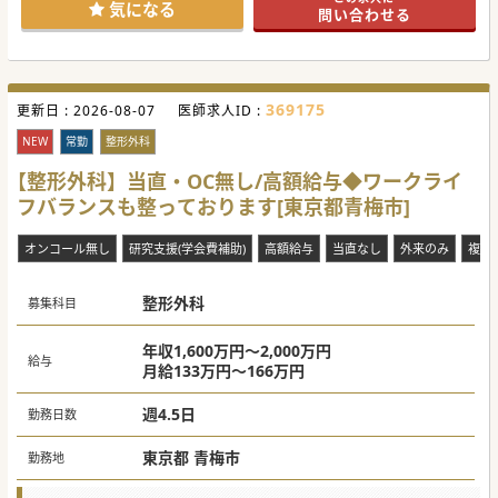
都内から通勤されている先生もいらっしゃいます。
気になる
問い合わせる
原則週4.5日勤務となりますが、週3～4日勤務の相談も可能
です。また、子育て中の先生には短時間勤務も相談可能にな
ります。
医師体制は、常勤医師6名、非常勤医師2名です。
369175
更新日 :
#秋入職可
2026-08-07
医師求人ID :
NEW
常勤
整形外科
【整形外科】当直・OC無し/高額給与◆ワークライ
フバランスも整っております[東京都青梅市]
オンコール無し
研究支援(学会費補助)
高額給与
当直なし
外来のみ
複数
整形外科
募集科目
年収1,600万円～2,000万円
給与
月給133万円～166万円
週4.5日
勤務日数
東京都 青梅市
勤務地