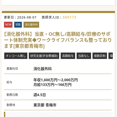
ります。
医師体制は、常勤医師6名、非常勤医師2名です。
369172
更新日 :
2026-08-07
医師求人ID :
#秋入職可
NEW
常勤
消化器外科
【消化器外科】当直・OC無し/高額給与/診療のサポ
ート体制充実◆ワークライフバランスも整っており
ます[東京都青梅市]
オンコール無し
研究支援(学会費補助)
高額給与
当直なし
複数診制
電子
消化器外科
募集科目
年収1,600万円～2,000万円
給与
月給133万円～166万円
週4.5日
勤務日数
東京都 青梅市
勤務地