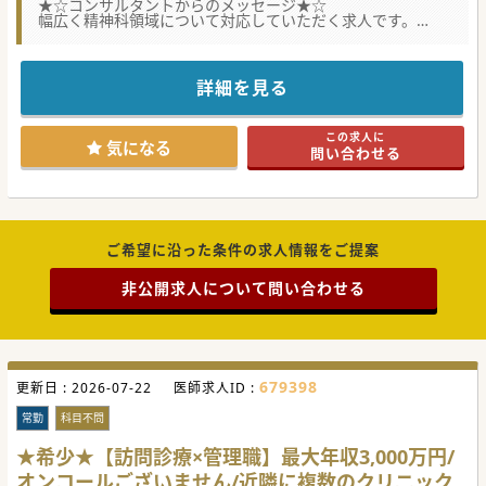
★☆コンサルタントからのメッセージ★☆
幅広く精神科領域について対応していただく求人です。
地域に寄り添った医療を提供していただく医療機関です。
チーム医療となり様々な職域の方と連携して医療の提供を行
えます。
詳細を見る
#春入職可 #秋入職可
この求人に
気になる
問い合わせる
ご希望に沿った条件の求人情報をご提案
非公開求人について問い合わせる
679398
更新日 :
2026-07-22
医師求人ID :
常勤
科目不問
★希少★【訪問診療×管理職】最大年収3,000万円/
オンコールございません/近隣に複数のクリニック