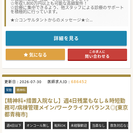
☆年収1,800万円以上も可能な高額案件！
☆診療に集中できるよう、他スタッフによる診療のサポート
を積極的に行っています。
★☆コンサルタントからのメッセージ★☆
半世紀以上に渡って、地域に密着した医療を提供してきまし
た。
ドクターが働きやすい環境づくりに力を入れており、当直や
休日の対応がありません。
詳細を見る
患者様の来院が多い日中に、医師が診療に専念できるような
体制が整えられています。
JR中央線の快特のご利用で、都内からも通いやすく、実際に
この求人に
都内から通勤されている先生もいらっしゃいます。
気になる
問い合わせる
原則週4.5日勤務となりますが、週3～4日勤務の相談も可能
です。また、子育て中の先生には短時間勤務も相談可能にな
ります。
医師体制は、常勤医師6名、非常勤医師2名です。
686452
更新日 :
2026-07-30
医師求人ID :
常勤
精神科
【精神科×措置入院なし】週4日残業もなし＆時短勤
務可/病棟管理メイン/ワークライフバランス◎[東京
都青梅市]
週4日以下
オンコール無し
転科OK
未経験歓迎
当直なし
救急対応なし