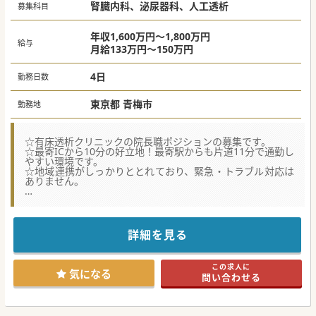
腎臓内科、泌尿器科、人工透析
募集科目
年収1,600万円～1,800万円
給与
月給133万円～150万円
4日
勤務日数
東京都 青梅市
勤務地
☆有床透析クリニックの院長職ポジションの募集です。
☆最寄ICから10分の好立地！最寄駅からも片道11分で通勤し
やすい環境です。
☆地域連携がしっかりととれており、緊急・トラブル対応は
ありません。
★☆コンサルタントからのメッセージ★☆
東京都下に4つの透析クリニックを持つ法人が運営する有床
の透析クリニックです。
地域連携がしっかりととれており、また院内スタッフも経験
詳細を見る
豊富揃いです。
この度、院長職(管理者)をお任せできるドクターを求めてお
ります。
この求人に
気になる
問い合わせる
#秋入職可