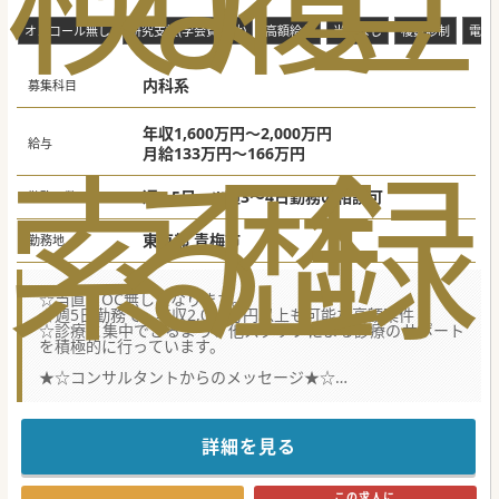
オンコール無し
研究支援(学会費補助)
高額給与
当直なし
複数診制
電子
内科系
募集科目
年収1,600万円～2,000万円
給与
索
る
歴
録
月給133万円～166万円
週4.5日 ※週3～4日勤務の相談可
勤務日数
東京都 青梅市
勤務地
☆当直・OC無しになります。
☆週5日勤務で、年収2,000万円以上も可能な高額案件！
☆診療に集中できるよう、他スタッフによる診療のサポート
を積極的に行っています。
★☆コンサルタントからのメッセージ★☆
半世紀以上に渡って、地域に密着した医療を提供してきまし
た。
ドクターが働きやすい環境作りに力を入れており、当直や休
日の対応がありません。
詳細を見る
患者様の来院が多い日中に、医師が診療に専念できるような
体制が整えられています。
JR中央線の快特のご利用で、都内からも通いやすく、実際に
この求人に