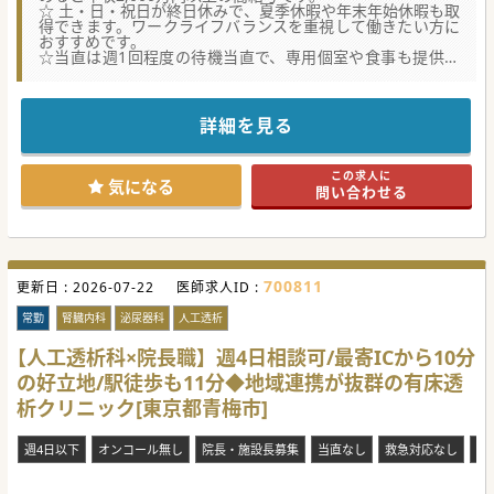
☆ 土・日・祝日が終日休みで、夏季休暇や年末年始休暇も取
得できます。ワークライフバランスを重視して働きたい方に
おすすめです。
☆当直は週1回程度の待機当直で、専用個室や食事も提供さ
れます。看護師や放射線技師も複数名おり、安心して業務に
あたれます。
★☆コンサルタントからのメッセージ★☆
詳細を見る
精神科専門病院で、統合失調症や認知症など、幅広い精神疾
患に対応しています。
自然が豊かな地域で患者様に快適に療養生活を送っていただ
この求人に
けるよう一人ひとりに寄り添う治療を大切にしています。
気になる
問い合わせる
医師にとっても働きやすさを考慮した環境を整えています。
土日祝日は終日休みで、夏季・年末年始休暇も取得可能で
す。
仕事とプライベートのバランスを保ちながら、長く安心して
ご勤務いただけます。
700811
更新日 :
#春入職可 #年度内入職可 #週3日可 #秋入職可
2026-07-22
医師求人ID :
常勤
腎臓内科
泌尿器科
人工透析
【人工透析科×院長職】週4日相談可/最寄ICから10分
の好立地/駅徒歩も11分◆地域連携が抜群の有床透
析クリニック[東京都青梅市]
週4日以下
オンコール無し
院長・施設長募集
当直なし
救急対応なし
残