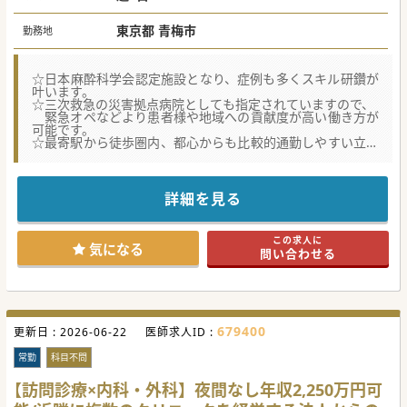
東京都 青梅市
勤務地
☆日本麻酔科学会認定施設となり、症例も多くスキル研鑽が
叶います。
☆三次救急の災害拠点病院としても指定されていますので、
緊急オペなどより患者様や地域への貢献度が高い働き方が
可能です。
☆最寄駅から徒歩圏内、都心からも比較的通勤しやすい立地
です。
★☆コンサルタントからのメッセージ★☆
詳細を見る
都下三次救急病院として、およそ半世紀以上の歴史がある
市立病院です。
緊急オペも含めて病院全体として、約3,000例(麻酔科管理
この求人に
約2,000例)のオペを行っております。
気になる
問い合わせる
経験豊富な医師のもとで豊富な症例・スキル研鑽が叶いま
す。
忙しくとも、経験を積みたい方・キャリアアップしたい
方、是非ご応募ください。
679400
更新日 :
#春入職可
2026-06-22
医師求人ID :
常勤
科目不問
【訪問診療×内科・外科】夜間なし年収2,250万円可