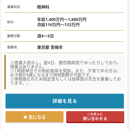
精神科
募集科目
年収1,400万円～1,600万円
給与
月給116万円～133万円
週4～5日
勤務日数
東京都 青梅市
勤務地
☆措置入院なし。週4日、慢性期病院でゆったりしており、
残業はありません。
☆1時間単位での有給取得を奨励。また、子育て中の方は、
お子様が9歳になるまで時短勤務が可能です。
☆体制強化のため指定医もしくは指導医の先生を募集してお
ります。
★☆コンサルタントからのメッセージ★☆
青梅エリアにある精神科病院からの募集です。
慢性期で、ゆったりしているため残業はありません。
詳細を見る
職員が働きやすい環境作りを大切にしており、子育て中の先
生の時短勤務や、
1時間単位での有給取得を推奨しています。
この求人に
複数病院を持つ法人のため、ご希望に応じて、関連の急性期
気になる
問い合わせる
病院へ移動することもできます。
是非、お問い合わせください。