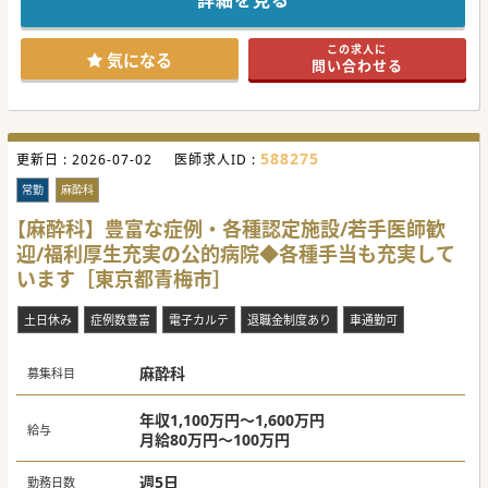
詳細を見る
都立病院・大学病院などの様々な専門の先生方からも、
診療のご支援を頂くことによりクリニック全体の専門性も高
めております。
この求人に
気になる
問い合わせる
#春入職可 #秋入職可
588275
更新日 :
2026-07-02
医師求人ID :
常勤
麻酔科
【麻酔科】豊富な症例・各種認定施設/若手医師歓
迎/福利厚生充実の公的病院◆各種手当も充実して
います［東京都青梅市］
土日休み
症例数豊富
電子カルテ
退職金制度あり
車通勤可
麻酔科
募集科目
年収1,100万円～1,600万円
給与
月給80万円～100万円
週5日
勤務日数