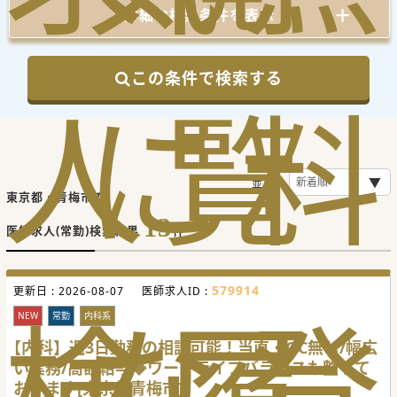
詳細な検索条件を表示
この条件で検索する
人
に
覧
料
並び順
東京都・青梅市の
13
医師求人(常勤)検索結果
件
579914
更新日 :
2026-08-07
医師求人ID :
検
な
履
登
NEW
常勤
内科系
【内科】週3日勤務の相談可能！当直・OC無し/幅広
い業務/高額給与◆ワークライフバランスも整って
おります[東京都青梅市]