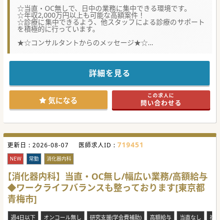
☆当直・OC無しで、日中の業務に集中できる環境です。
☆年収2,000万円以上も可能な高額案件！
☆診療に集中できるよう、他スタッフによる診療のサポート
を積極的に行っています。
★☆コンサルタントからのメッセージ★☆
半世紀以上に渡って、地域に密着した医療を提供してきまし
た。
ドクターが働きやすい環境づくりに力を入れており、当直や
休日の対応がありません。
詳細を見る
患者様の来院が多い日中に、医師が診療に専念できるような
体制が整えられています。
JR中央線の快特のご利用で、都内からも通いやすく、実際に
この求人に
都内から通勤されている先生もいらっしゃいます。
気になる
問い合わせる
医師体制は、常勤医師7名、非常勤医師7名です。
#春入職可 #秋入職可
719451
更新日 :
2026-08-07
医師求人ID :
NEW
常勤
消化器内科
【消化器内科】当直・OC無し/幅広い業務/高額給与
◆ワークライフバランスも整っております[東京都
青梅市]
週4日以下
オンコール無し
研究支援(学会費補助)
高額給与
当直なし
複