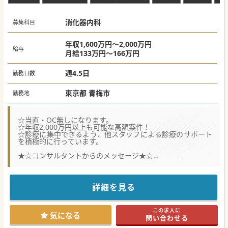
消化器内科
募集科目
年収1,600万円～2,000万円
給与
月給133万円～166万円
週4.5日
勤務日数
東京都 青梅市
勤務地
☆当直・OC無しになります。
☆年収2,000万円以上も可能な高額案件！
☆診療に集中できるよう、他スタッフによる診療のサポート
を積極的に行っています。
★☆コンサルタントからのメッセージ★☆
半世紀以上に渡って、地域に密着した医療を提供してきまし
た。
ドクターが働きやすい環境づくりに力を入れており、当直や
休日の対応がありません。
詳細を見る
患者様の来院が多い日中に、医師が診療に専念できるような
体制が整えられています。
JR中央線の快特のご利用で、都内からも通いやすく、実際に
この求人に
都内から通勤されている先生もいらっしゃいます。
気になる
問い合わせる
原則週4.5日勤務となりますが、週3～4日勤務の相談も可能
です。また、子育て中の先生には短時間勤務も相談可能にな