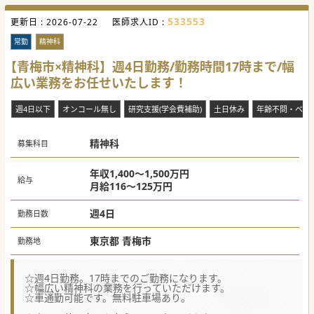
533553
更新日 :
2026-07-22
医師求人ID :
常勤
精神科
【青梅市×精神科】週4日勤務/勤務時間17時まで/幅
広い業務をお任せいたします！
週4日以下
オンコール無し
研究支援(学会費補助)
土日休み
年齢不問・ベテ
精神科
募集科目
年収1,400～1,500万円
給与
月給116～125万円
週4日
勤務日数
東京都 青梅市
勤務地
☆週4日勤務。17時までのご勤務になります。
☆幅広い精神科の業務を行っていただけます。
☆車通勤可能です。無料駐車場あり。