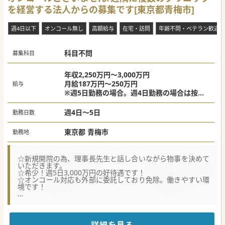
を経営する法人からの募集です[東京都青梅市]
週4日以下
オンコール無し
高額給与
在宅・訪問
年齢不問・ベテラン歓迎
科目不問
募集科目
年収2,250万円～3,000万円
月給187万円～250万円
給与
※週5日勤務の場合。週4日勤務の場合は按
分。
週4日～5日
勤務日数
東京都 青梅市
勤務地
☆新規開院の為、理事長先生と話し合いながら物事を決めて
いただきます。
☆希少！週5日3,000万円の好待遇です！
☆オンコール対応も外部に委託しており免除。働きやすい環
境です！
☆★コンサルタントからのメッセージ☆★
2021年に移転開院した地域に根ざした法人からの募集です！
外来と訪問診療を中心に、オンライン診療にも積極取り組ん
でおります。