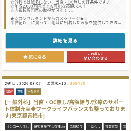
☆外科では滅多にない、当直・OC無しの好条件です♪
☆年収2,000万円以上も可能な高額求人！
☆内視鏡専門医の取得が可能です。
★☆コンサルタントからのメッセージ★☆
半世紀以上に渡って、地域に密着した医療を提供してきまし
た。
ドクターが働きやすい環境づくりに力を入れており、当直や
休日の対応がありません。
患者様の来院が多い日中に、医師が診療に専念できるような
詳細を見る
体制が整えられています。
JR中央線の快特のご利用で、都内からも通いやすく、実際に
都内から通勤されている先生もいらっしゃいます。
この求人に
外科の医師体制は常勤医師3名、非常勤医師4名です
気になる
問い合わせる
#春入職可 #秋入職可
369170
更新日 :
2026-08-07
医師求人ID :
NEW
常勤
一般外科
【一般外科】当直・OC無し/高額給与/診療のサポー
ト体制充実◆ワークライフバランスも整っておりま
す[東京都青梅市]
オンコール無し
研究支援(学会費補助)
高額給与
当直なし
複数診制
電子