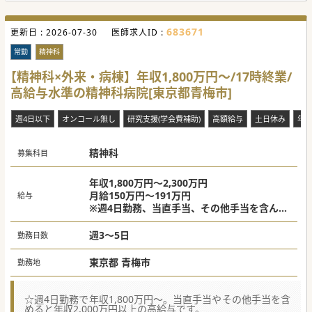
#秋入職可
683671
更新日 :
2026-07-30
医師求人ID :
常勤
精神科
【精神科×外来・病棟】年収1,800万円～/17時終業/
高給与水準の精神科病院[東京都青梅市]
週4日以下
オンコール無し
研究支援(学会費補助)
高額給与
土日休み
年
精神科
募集科目
年収1,800万円～2,300万円
月給150万円～191万円
給与
※週4日勤務、当直手当、その他手当を含んだ
モデル年収。
週3～5日
勤務日数
東京都 青梅市
勤務地
☆週4日勤務で年収1,800万円～。当直手当やその他手当を含
めると年収2,000万円以上の高給与です。