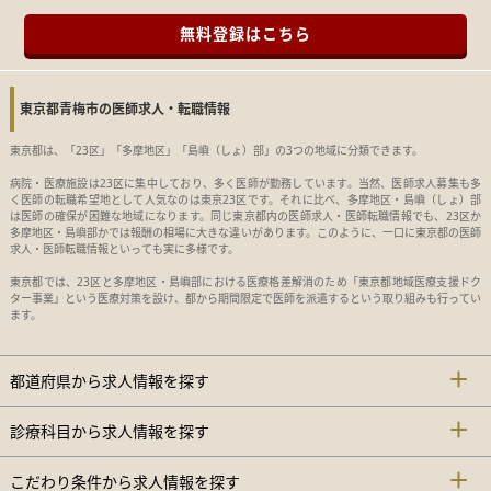
無料登録はこちら
東京都青梅市の医師求人・転職情報
東京都は、「23区」「多摩地区」「島嶼（しょ）部」の3つの地域に分類できます。
病院・医療施設は23区に集中しており、多く医師が勤務しています。当然、医師求人募集も多
く医師の転職希望地として人気なのは東京23区です。それに比べ、多摩地区・島嶼（しょ）部
は医師の確保が困難な地域になります。同じ東京都内の医師求人・医師転職情報でも、23区か
多摩地区・島嶼部かでは報酬の相場に大きな違いがあります。このように、一口に東京都の医師
求人・医師転職情報といっても実に多様です。
東京都では、23区と多摩地区・島嶼部における医療格差解消のため「東京都地域医療支援ドク
ター事業」という医療対策を設け、都から期間限定で医師を派遣するという取り組みも行ってい
ます。
都道府県から求人情報を探す
診療科目から求人情報を探す
こだわり条件から求人情報を探す