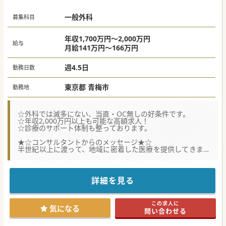
一般外科
募集科目
年収1,700万円～2,000万円
給与
月給141万円～166万円
週4.5日
勤務日数
東京都 青梅市
勤務地
☆外科では滅多にない、当直・OC無しの好条件です。
☆年収2,000万円以上も可能な高額求人！
☆診療のサポート体制も整っております。
★☆コンサルタントからのメッセージ★☆
半世紀以上に渡って、地域に密着した医療を提供してきまし
た。
ドクターが働きやすい環境づくりに力を入れており、当直や
休日の対応がありません。
メディカルクラークが在籍しているので、電子カルテや書類
詳細を見る
作成のサポート環境が整っています。
患者様の来院が多い日中に、医師が診療に専念できるような
体制が整えられています。
この求人に
JR中央線の快特のご利用で、都内からも通いやすく、実際に
気になる
問い合わせる
都内から通勤されている先生もいらっしゃいます。
外科の医師体制は常勤医師3名、非常勤医師4名です。