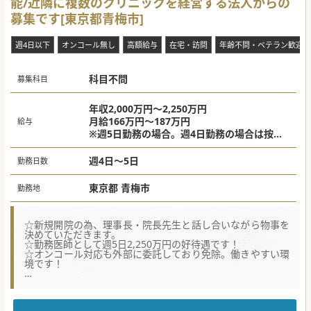
能/近隣に複数のクリニックを経営する法人からの
募集です[東京都青梅市]
週4日以下
オンコール無し
高額給与
在宅・訪問
年齢不問・ベテラン歓迎
科目不問
募集科目
年収2,000万円～2,250万円
月給166万円～187万円
給与
※週5日勤務の場合。週4日勤務の場合は按
分。
週4日～5日
勤務日数
東京都 青梅市
勤務地
☆新規開院の為、理事長・院長先生と話し合いながら物事を
決めていただきます。
☆勤務医師として週5日2,250万円の好待遇です！
☆オンコール対応も外部に委託しており免除。働きやすい環
境です！
☆★コンサルタントからのメッセージ☆★
2021年に移転開院した地域に根ざした法人からの募集です！
外来と訪問診療を中心に、オンライン診療にも積極取り組ん