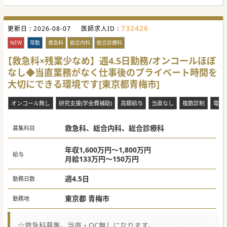
#春入職可 #秋入職可
732426
更新日 :
2026-08-07
医師求人ID :
NEW
常勤
救急科
総合内科
総合診療科
【救急科×残業少なめ】週4.5日勤務/オンコールほぼ
なし◆当直業務がなく仕事後のプライベート時間を
大切にできる環境です[東京都青梅市]
オンコール無し
研究支援(学会費補助)
高額給与
当直なし
複数診制
電子
救急科、総合内科、総合診療科
募集科目
年収1,600万円～1,800万円
給与
月給133万円～150万円
週4.5日
勤務日数
東京都 青梅市
勤務地
☆救急科募集。当直・OC無しになります。