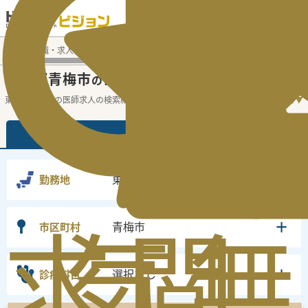
電話でのお問い合わせ：平日9:30-19:00
医師転職・求人募集TOP
常勤求人検索
東京都 医師求人
東
東京都青梅市
常勤医師求人・転職情報
の
東京都の常勤の医師求人の検索結果です。
...
続きを読む▼
常勤
非常勤
東京都
勤務地
求
気
閲
無
青梅市
市区町村
選択なし
診療科目