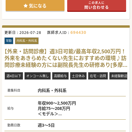
この求人に
ご提供されています。
気になる
問い合わせる
#秋入職可
694430
更新日 :
2026-07-28
医師求人ID :
常勤
内科系・外科系
【外来・訪問診療】週3日可能/最高年収2,500万円！
外来をあきらめたくない先生におすすめの環境♪訪
問診療未経験の方には副院長先生の研修あり[多摩
市]
週4日以下
オンコール無し
高額給与
土日休み
在宅・訪問
未経験歓迎
内科系・外科系
募集科目
年収900～2,500万円
月給75～208万円
給与
＜モデル＞
・週3日900～1,200万円（オンコールなし）
・週4日1,600～2,000万円（オンコールあ
週3～5日
勤務日数
り）