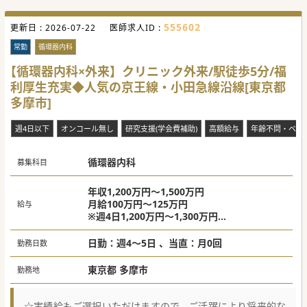
■ご希望の方には、出来高実績給もご選択いただくことがで
きますので高額給与も可能になります。
■職種別でのスキル認定制度を独自導入しており、習熟度に
555602
更新日 :
2026-07-22
医師求人ID :
応じて評価を行っております。働きながらご自身のスキルア
ップを行っていただけます。
常勤
循環器内科
■子育て中の先生への体制も整っており、復職を支援するた
めに休暇・短時間勤務等、取得しやすい環境を整備しており
【循環器内科×外来】クリニック外来/駅徒歩5分/福
ます。
利厚生充実◆人気の京王線・小田急線沿線[東京都
#春入職可 #秋入職可
多摩市]
週4日以下
オンコール無し
研究支援(学会費補助)
高額給与
年齢不問・ベテ
循環器内科
募集科目
年収1,200万円～1,500万円
月給100万円～125万円
給与
※週4日1,200万円～1,300万円
※週5日1,300万円～1500万万円
※歩合
日勤：週4～5日 、当直：月0回
勤務日数
出来高実績給の場合：
※週4日1,500万円～2,200万円
東京都 多摩市
勤務地
※週5日1,800万円～2,600万円
☆実績給もご選択いただけますので、ご活躍により将来的な