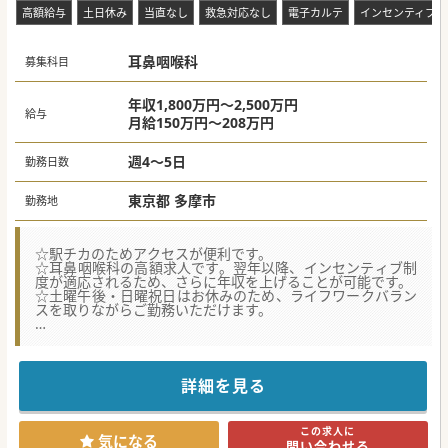
高額給与
土日休み
当直なし
救急対応なし
電子カルテ
インセンティブあ
耳鼻咽喉科
募集科目
年収1,800万円～2,500万円
給与
月給150万円～208万円
週4～5日
勤務日数
東京都 多摩市
勤務地
☆駅チカのためアクセスが便利です。
☆耳鼻咽喉科の高額求人です。翌年以降、インセンティブ制
度が適応されるため、さらに年収を上げることが可能です。
☆土曜午後・日曜祝日はお休みのため、ライフワークバラン
スを取りながらご勤務いただけます。
★☆コンサルタントからのメッセージ★☆
複数クリニックを展開されている大手法人が経営をされてい
ます。
法人内の系列クリニックでのご勤務が必須となりますが、割
詳細を見る
合は相談が可能です。
ご相談からでも結構ですので、お気軽にお問い合わせくださ
いませ。
この求人に
気になる
問い合わせる