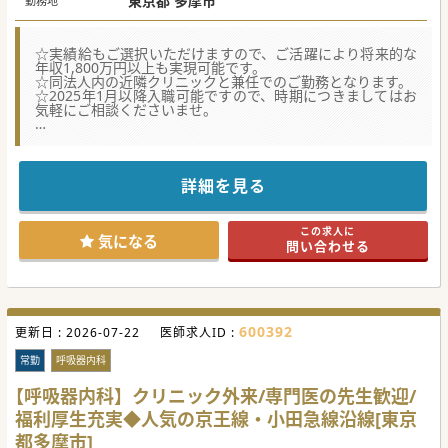
東京都 多摩市
勤務地
出来高実績給の場合
※週4日1,500万円～2,200万円
※週5日1,800万円～2,600万円
☆実績給もご選択いただけますので、ご活躍により将来的な
年収1,800万円以上も実現可能です。
☆同法人内の近隣クリニックと兼任でのご勤務となります。
☆2025年1月以降入職可能ですので、時期につきましてはお
気軽にご相談くださいませ。
【職場環境と働きやすさ】
■人気の京王線・小田急線沿線の最寄駅から徒歩5分と好立
地のクリニックとなります。
■ワンストップで地域包括的医療のサービスを提供すること
詳細を見る
を目指しているため、同じ志を持っている方を歓迎いたしま
す。
■法人内には子育て中のドクターでワークライフバランス重
この求人に
視の医師など、多様な働き方のご相談が可能です。
気になる
問い合わせる
【医療機関情報】
■東京西部でクリニック、健診施設、訪問介護ステーション
など11の施設を運営する法人からの募集です。
■法人の中でも最大の診療所である当クリニックには常勤医
が20名程在籍しており、各科目で経験豊かな専門医の先生も
600392
更新日 :
居られます。
2026-07-22
医師求人ID :
■専門性の高い疾患については専門外来を設け、患者様へよ
り専門的な医療を提供しております。
常勤
呼吸器内科
【やりがい】
【呼吸器内科】クリニック外来/専門医の先生歓迎/
■ご希望の方には、出来高実績給もご選択いただくことがで
福利厚生充実◆人気の京王線・小田急線沿線[東京
きるので高額給与も可能になります。
■職種別でのスキル認定制度を独自に導入しており、習熟度
都多摩市]
に応じて評価を行っております。