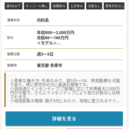
週4日以下
オンコール無し
高額給与
土日休み
当直なし
救急対応なし
内科系
募集科目
年収800～2,000万円
月給66～166万円
給与
＜モデル＞
※週3日800～1,200万円
※週4日1,300～1,700万円
週3～5日
勤務日数
※週5日1,800～2,000万円
※経験・資格等により応相談
東京都 多摩市
勤務地
☆柔軟な働き方: 外来のみで、週3日～OK、時短勤務も可能
であり、特に育児中の方に最適な環境です。
☆高待遇とインセンティブ:ご経験に応じて年俸最大2,000万
円が可能で、さらにインセンティブにより努力が給与に反映
されます。
☆地域密着の環境: 親子3代にわたり、地域に愛されるクリニ
ックです。
☆★コンサルタントからのメッセージ☆★
親子三代で40年以上に渡り、地域住民の健康を支えるクリニ
詳細を見る
ックです。
外来診療・訪問診療・健康診断・予防接種を行い、
患者様にとっての良医であることを信条に、心温まる医療を