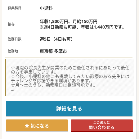
めに休暇・短時間勤務等、取得しやすい環境を整備しており
小児科
ます。
募集科目
#春入職可 #秋入職可
年収1,800万円、月給150万円
給与
※週4日勤務も可能、年収は1,440万円です。
週5日（4日も可）
勤務日数
東京都 多摩市
勤務地
☆現職の院長先生が開業のためご退任されるにあたって後任
の方を募集しています。
☆今後、小児科の他にも挑戦してみたい診療のある先生には
チャレンジを応援できる環境があります。
☆月～土のうち、勤務曜日は相談可能です。
★☆コンサルタントからのメッセージ★☆
西東京から神奈川エリアにかけて複数のクリニックを展開す
る法人が運営しています。
運営については法人本部にてご対応いただけるので、診療に
詳細を見る
集中できます。
オンコールもなく、外来のみとなります。
院長職に興味をお持ちの先生は、是非お気軽にお問合せくだ
この求人に
さい。
気になる
問い合わせる
#春入職可 #秋入職可