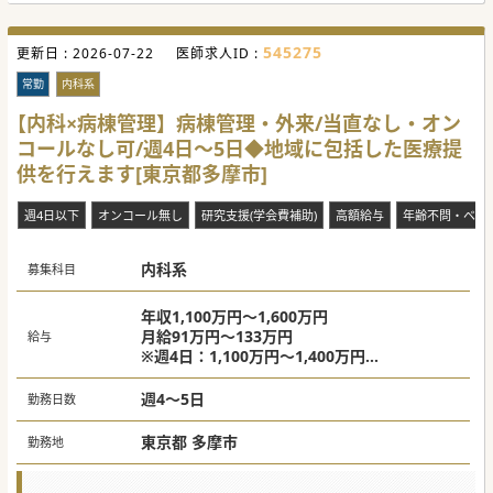
545275
更新日 :
2026-07-22
医師求人ID :
常勤
内科系
【内科×病棟管理】病棟管理・外来/当直なし・オン
コールなし可/週4日～5日◆地域に包括した医療提
供を行えます[東京都多摩市]
週4日以下
オンコール無し
研究支援(学会費補助)
高額給与
年齢不問・ベテ
内科系
募集科目
年収1,100万円～1,600万円
月給91万円～133万円
給与
※週4日：1,100万円～1,400万円
※週5日：1,300万円～1,600万円
（宿直代・早番遅番手当は別途）
週4～5日
勤務日数
※当直給与：40,000円/回（土曜：50,000円）
※当直給与の支払い：別途支給
東京都 多摩市
勤務地