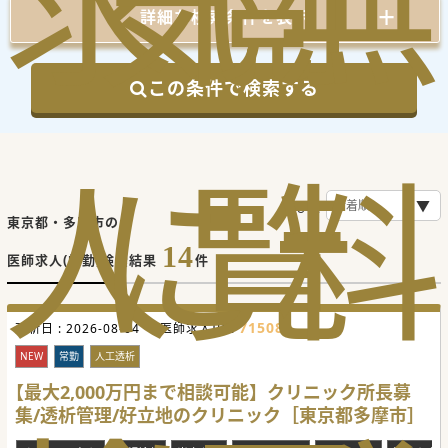
求
気
閲
無
詳細な検索条件を表示
この条件で検索する
人
に
覧
料
並び順
東京都・多摩市の
14
医師求人(常勤)検索結果
件
715080
更新日 :
2026-08-04
医師求人ID :
NEW
常勤
人工透析
【最大2,000万円まで相談可能】クリニック所長募
集/透析管理/好立地のクリニック［東京都多摩市］