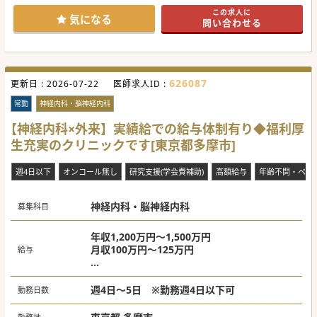
展開され、地域のとって必要不可欠なクリニックとなってい
この求人に
ます。
気になる
問い合わせる
■法人の患者様の数は現在約3,000名（居宅6割、施設4割）
で右肩上がりに増えております。
【やりがい】
■精神科をはじめ、脳神経外科、放射線科など様々な科目の
医師が多数在籍しているためご研鑽を積むことが可能です。
626087
更新日 :
■マニュアルが具体的に作成されているため、訪問診療が未
2026-07-22
医師求人ID :
経験の先生にも分かりやすい内容となっております。
■地域でとても有名なクリニックのため、患者様が多く様々
常勤
神経内科・脳神経内科
な症例をご経験いただくことができます。
【神経内科×外来】実績給での給与体制有り◆福利厚
【職場環境と雰囲気】
生充実のクリニックです[東京都多摩市]
■在籍医師の年齢は40～50代、学閥もなく垣根の低い環境で
すので、いつでもご相談できる安心感のあるクリニックで
す。
週4日以下
オンコール無し
研究支援(学会費補助)
高額給与
年齢不問・ベテ
■訪問体制は主に事務員となりますが、各クリニックに看護
師が複数名在籍しているため同行が可能です。
■法人としてスタッフを50名以上抱えており、独自のシステ
ムとICTを活用しながら円滑に診療を行っております。
神経内科・脳神経内科
募集科目
年収1,200万円～1,500万円
月収100万円～125万円
給与
#秋入職可
※週4日勤務の場合：1,200万円～1300万円
※週5日勤務の場合：1,300万円～1,500万円
週4日～5日 ※勤務週4日以下可
勤務日数
（スキルにより応相談）
※歩合：