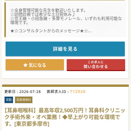
☆全身管理可能な先生を歓迎いたします。
☆訪問診療では希少な土日祝休み♪
☆京王線・小田急線・多摩モノレール、いずれも利用可能な
環境です。
★☆コンサルタントからのメッセージ★☆
西東京から神奈川エリアにかけて複数のクリニックを展開す
る法人が運営しています。
有料老人ホーム等の介護施設や一般居宅への訪問診療と、一
部予約制にて外来診療も行っています。
詳細を見る
訪問は医師・看護師・スタッフの3名体制となりますので診
療に専念できる職場環境となります。
この求人に
#秋入職可
気になる
問い合わせる
712926
更新日 :
2026-07-28
医師求人ID :
常勤
耳鼻咽喉科
【耳鼻咽喉科】最高年収2,500万円！耳鼻科クリニッ
ク手術外来・オペ業務！◆早上がり可能な環境で
す。[東京都多摩市]