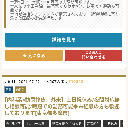
☆週5日で、年収2,000万円の実現が可能です。
☆人気の小田急線、最寄駅から徒歩8分。お車での通勤も可
能です。
☆地域包括ケアシステムが構築されており、近隣地域に寄り
添った医療の提供が行えます。
【職場環境と雰囲気】
・地域に根差した医療を提供するケアミックス病院で、コミ
ュニケーション重視の職場環境です。
・週4日勤務でオンコールもなく、QOLを重視した働き方が
詳細を見る
実現できます。
また週5日勤務で年収2,000万円のご提示も可能になりま
す。
この求人に
・高齢者医療やリハビリ施設までのネットワークがあり、幅
気になる
問い合わせる
広い症例に携わることができます。
【具体的な医療機関情報】
・法人内で、急性期病院からリハビリテーション病院までを
有する総合医療機関です。
・長くご勤務いただく為に働きやすい環境が整っています。
716813
更新日 :
スタッフ全体の離職率は13％と実際に長く勤務いただいて
2026-07-22
医師求人ID :
いる方がほとんどです。
・地域包括ケアシステムが構築されており、近隣地域に寄り
常勤
内科系
添った医療の提供が行われています。
【内科系×訪問診療、外来】土日祝休み/夜間対応無
【具体的な業務内容】
し相談可能/時短での勤務可能◆未経験の方も歓迎
・高齢者急性期、亜急性期の慢性疾患及び内科疾患の患者様
の病棟管理をお願いいたします。
しております[東京都多摩市]
・スタッフの方々とコミュニケーションをとりながら、一人
一人に合わせた患者様のケアプラン作成などもお任せいたし
ます。
週4日以下
オンコール無し
研究支援(学会費補助)
高額給与
土日休み
在
・現在9名の常勤医師が在籍しています。今回は将来を見据