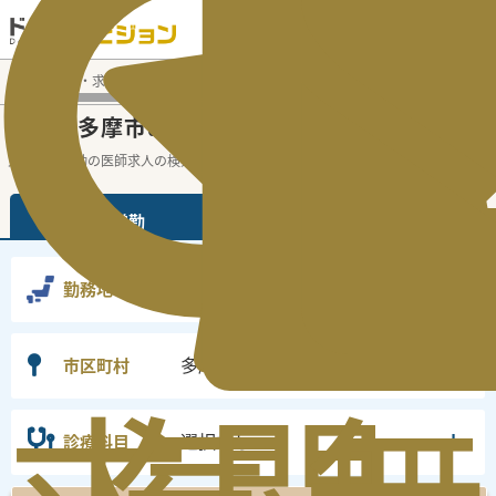
電話でのお問い合わせ：平日9:30-19:00
医師転職・求人募集TOP
常勤求人検索
東京都 医師求人
東
東京都多摩市
常勤医師求人・転職情報
の
東京都の常勤の医師求人の検索結果です。
...
続きを読む▼
常勤
非常勤
東京都
勤務地
多摩市
市区町村
選択なし
診療科目