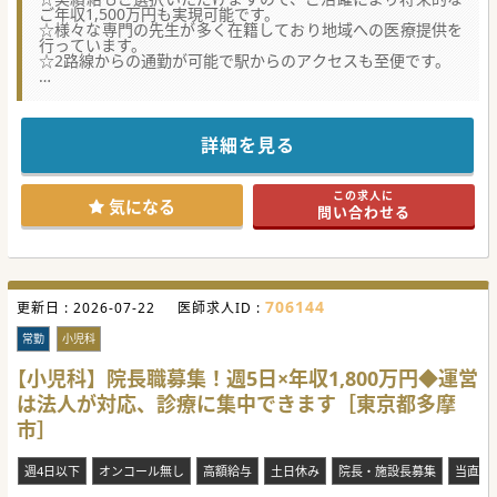
ご年収1,500万円も実現可能です。
☆様々な専門の先生が多く在籍しており地域への医療提供を
行っています。
☆2路線からの通勤が可能で駅からのアクセスも至便です。
【職場環境と働きやすさ】
■人気の京王線、小田急線最寄り駅で駅からも徒歩5分と好
立地のクリニックとなります。周りに商業施設などがある環
境です。
詳細を見る
■当法人は、ワンストップで地域包括的医療のサービスを提
供することを目指しています。一緒に地域の方々へ医療の提
供を行っていただける先生を歓迎しております。
この求人に
■法人内には、高額給与希望の医師や子育て中のドクターで
気になる
問い合わせる
ワークライフバランス重視の医師など、多様な働き方のご相
談が可能です。
【医療機関情報】
■東京西部でクリニック、健診施設、訪問介護ステーション
など11の施設を運営する法人からの募集です。
706144
更新日 :
■法人の中でも最大の診療所である当クリニックには、常勤
2026-07-22
医師求人ID :
医が20名ほど在籍しており、経験豊かな様々な科目の専門医
が診察しています。
常勤
小児科
■専門性の高い疾患については専門外来を設け、患者様へ専
門的な医療を提供しております。
【小児科】院長職募集！週5日×年収1,800万円◆運営
は法人が対応、診療に集中できます［東京都多摩
【やりがい】
■ご希望の方には、出来高実績給もご選択いただくことがで
市］
きますので高額給与も可能になります。
■職種別でのスキル認定制度を独自に導入しており、習熟度
に応じて評価を行っております。働きながらご自身のスキル
週4日以下
オンコール無し
高額給与
土日休み
院長・施設長募集
当直な
アップを行っていただけます。
■子育て中の先生への体制も整っており、復職を支援するた