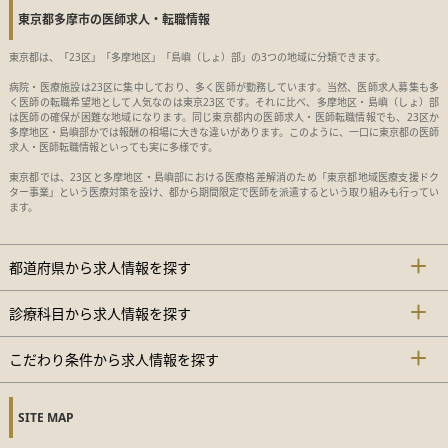
東京都多摩市の医師求人・転職情報
東京都は、「23区」「多摩地区」「島嶼（しょ）部」の3つの地域に分類できます。
病院・医療施設は23区に集中しており、多く医師が勤務しています。当然、医師求人募集も多
く医師の転職希望地として人気なのは東京23区です。それに比べ、多摩地区・島嶼（しょ）部
は医師の確保が困難な地域になります。同じ東京都内の医師求人・医師転職情報でも、23区か
多摩地区・島嶼部かでは報酬の相場に大きな違いがあります。このように、一口に東京都の医師
求人・医師転職情報といっても実に多様です。
東京都では、23区と多摩地区・島嶼部における医療格差解消のため「東京都地域医療支援ドク
ター事業」という医療対策を設け、都から期間限定で医師を派遣するという取り組みも行ってい
ます。
都道府県から求人情報を探す
診療科目から求人情報を探す
こだわり条件から求人情報を探す
SITE MAP