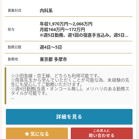
えた体制強化の為の募集です！
内科系
#春入職可 #秋入職可
募集科目
年収1,970万円～2,066万円
月給164万円～172万円
給与
※週5日勤務、週1回の宿直手当込み。週5日の
うちの1日を法人内の近隣にある病院にてご勤
務いただいた場合。
週4日～5日
勤務日数
東京都 多摩市
勤務地
☆小田急線・京王線、どちらも利用可能です。
☆院長先生から学んでいただくことが可能な為、未経験の先
生にも安心してご勤務いただけます。
☆週4日勤務(当直・オンコール無し)、メリハリのある勤務ス
タイルが可能です。
【職場環境と雰囲気】
■経験豊かな院長が現場の医師を力強く支え、困った時には
いつでも相談できる安心のバックアップ体制が整っていま
す。
詳細を見る
■看護師やケアマネジャーおよび事務部門との連携が極めて
密接であり、多職種によるチーム医療がしっかりと確立され
ている環境です。
この求人に
■オンコール時の出動は医師が単独で向かうスタイルを採用
気になる
問い合わせる
しており、移動にはタクシーを利用するなど柔軟な運用を行