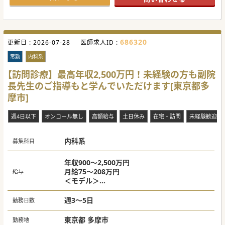
#春入職可 #秋入職可
686320
更新日 :
2026-07-28
医師求人ID :
常勤
内科系
【訪問診療】最高年収2,500万円！未経験の方も副院
長先生のご指導もと学んでいただけます[東京都多
摩市]
週4日以下
オンコール無し
高額給与
土日休み
在宅・訪問
未経験歓迎
内科系
募集科目
年収900～2,500万円
月給75～208万円
給与
＜モデル＞
・週3日900～1,200万円（オンコールなし）
・週4日1,600～2,000万円（オンコールあ
週3～5日
勤務日数
り）
※経験・資格等により応相談
東京都 多摩市
勤務地