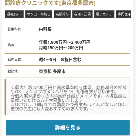
問診療クリニックです[東京都多摩市]
週4日以下
オンコール無し
高額給与
在宅・訪問
電子カルテ
専門医不問
内科系
募集科目
年収1,800万円～2,400万円
給与
月給150万円～200万円
週4～5日 ※祝日含む
勤務日数
東京都 多摩市
勤務地
☆最大年収2,400万円と高水準な給与体系。勤務曜日の相談
もOK！オンオフのメリハリをつけた働き方が叶います。
☆個人宅や施設への内科訪問診療がメインです。地域医療に
貢献いただける方を大募集いたします。
☆OCなし、18時までの勤務かつ残業もほとんどなしとQOL
重視の先生にも大変おすすめの求人です。
【医療機関】
■院長が総合診療を学ぶために総合病院で勉強し、在籍医師
へも共有、マニュアルを作成し働きやすい環境を整えており
詳細を見る
ます。
■在宅医療に特化し、関東エリアに複数の系列クリニックを