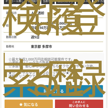
検
な
履
登
オンコール無し
高額給与
当直なし
救急対応なし
電子カルテ
駅チカ(徒歩
人工透析
募集科目
年収1,800万円～2,000万円
給与
月収150万円～166万円
週5日
勤務日数
東京都 多摩市
勤務地
索
る
歴
録
☆最大年収2,000万円迄相談可能案件です。
☆透析クリニックでの所長募集となります。
☆多摩市、都心からも郊外からもアクセスしやすい立地。
★☆コンサルタントからのメッセージ★☆
透析クリニックでの所長募集です。
最寄駅からの好立地はもちろん、当直もなく、日曜日がお休
みです。（祝日当番はあり）
是非気軽にお問合せください。
詳細を見る
#秋入職可
この求人に
気になる
問い合わせる