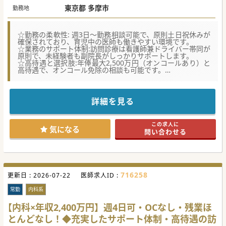
※経験・資格等により応相談
東京都 多摩市
勤務地
☆勤務の柔軟性: 週3日～勤務相談可能で、原則土日祝休みが
確保されており、育児中の医師も働きやすい環境です。
☆業務のサポート体制:訪問診療は看護師兼ドライバー帯同が
原則で、未経験者も副院長がしっかりサポートします。
☆高待遇と選択肢:年俸最大2,500万円（オンコールあり）と
高待遇で、オンコール免除の相談も可能です。
☆★コンサルタントからのメッセージ☆★
親子三代で40年以上に渡り、地域住民の健康を支えるクリニ
ックです。
詳細を見る
外来診療・訪問診療・健康診断・予防接種を行い、
患者様にとっての良医であることを信条に、心温まる医療を
ご提供されています。
この求人に
気になる
問い合わせる
#秋入職可
716258
更新日 :
2026-07-22
医師求人ID :
常勤
内科系
【内科×年収2,400万円】週4日可・OCなし・残業ほ
とんどなし！◆充実したサポート体制・高待遇の訪