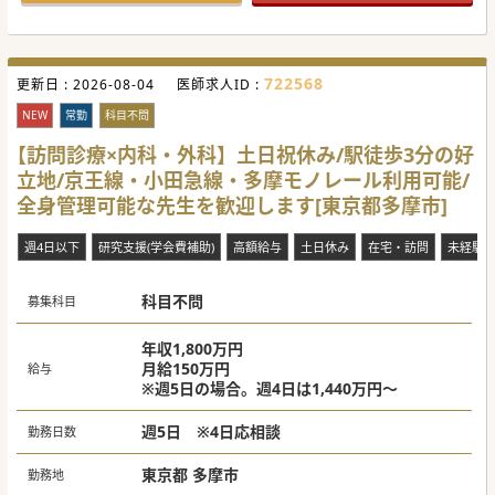
722568
更新日 :
2026-08-04
医師求人ID :
NEW
常勤
科目不問
【訪問診療×内科・外科】土日祝休み/駅徒歩3分の好
立地/京王線・小田急線・多摩モノレール利用可能/
全身管理可能な先生を歓迎します[東京都多摩市]
週4日以下
研究支援(学会費補助)
高額給与
土日休み
在宅・訪問
未経験
科目不問
募集科目
年収1,800万円
月給150万円
給与
※週5日の場合。週4日は1,440万円～
週5日 ※4日応相談
勤務日数
東京都 多摩市
勤務地