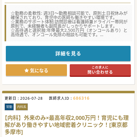
☆勤務の柔軟性: 週3日～勤務相談可能で、原則土日祝休みが
確保されており、育児中の医師も働きやすい環境です。
☆業務のサポート体制:訪問診療は看護師兼ドライバー帯同が
原則で、未経験者も副院長がしっかりサポートします。
☆高待遇と選択肢:年俸最大2,500万円（オンコールあり）と
高待遇で、オンコール免除の相談も可能です。
☆★コンサルタントからのメッセージ☆★
親子三代で40年以上に渡り、地域住民の健康を支えるクリニ
ックです。
詳細を見る
外来診療・訪問診療・健康診断・予防接種を行い、
患者様にとっての良医であることを信条に、心温まる医療を
ご提供されています。
この求人に
気になる
問い合わせる
#秋入職可
686316
更新日 :
2026-07-28
医師求人ID :
常勤
内科系
【内科】外来のみ×最高年収2,000万円！育児にも理
解があり働きやすい地域密着クリニック！[東京都
多摩市]