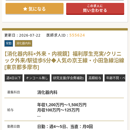
ーでワークライフバランス重視の医師など多様な働き方のご
この求人に
相談が可能です。
気になる
問い合わせる
【医療機関情報】
■東京西部でクリニック、健診施設、訪問介護ステーション
など11の施設を運営する法人からの募集です。
■法人の中でも最大の診療所である当クリニックには、常勤
医が20名ほど在籍しており、各科目で経験豊かな専門医の先
555624
更新日 :
生が診療をしています。
2026-07-22
医師求人ID :
■専門性の高い疾患については専門外来を設け、患者様へ専
門的な医療を提供しております。
常勤
消化器内科
【やりがい】
【消化器内科×外来・内視鏡】福利厚生充実/クリニ
■ご希望の方には、出来高実績給もご選択いただくことがで
ック外来/駅徒歩5分◆人気の京王線・小田急線沿線
きるので高額給与も可能になります。
■職種別でのスキル認定制度を独自に導入しており、習熟度
[東京都多摩市]
に応じて評価を行っております。働きながらご自身のスキル
アップを行っていただけます。
■子育て中の先生への体制も整っており、復職を支援するた
週4日以下
オンコール無し
研究支援(学会費補助)
高額給与
年齢不問・ベテ
めに休暇・短時間勤務等、取得しやすい環境を整備しており
ます。
消化器内科
#春入職可 #秋入職可
募集科目
年収1,200万円～1,500万円
月収100万円～125万円
給与
※週4日勤務の場合：1,200万円～1300万円
※週5日勤務の場合：1,300万円～1,500万円
日勤：週4～5日、当直：月0回
勤務日数