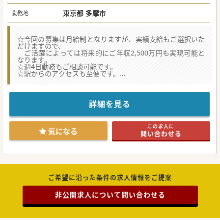
（スキルにより応相談）
※歩合：
東京都 多摩市
勤務地
出来高実績給の場合
※週4日1,500万円～2,200万円
※週5日1,800万円～2,600万円
☆今回の募集は月給制となりますが、実績支給もご選択いた
だけますので、
ご活躍によっては将来的にご年収2,500万円も実現可能と
なります。
☆週4日勤務もご相談可能です。
☆駅からのアクセスも至便です。
【職場環境と働きやすさ】
■人気の京王線最寄り駅で駅からも徒歩5分と好立地のクリ
ニックとなります。周りに商業施設などがある環境です。
詳細を見る
■当法人は、ワンストップで地域包括的医療のサービスを提
供することを目指しています。一緒に地域の方々へ医療の提
供を行っていただける先生を歓迎しております。
この求人に
■法人内には、高額給与希望の医師や子育て中のドクターで
気になる
問い合わせる
ワークライフバランス重視の医師など、多様な働き方のご相
談が可能です。
【医療機関情報】
■東京西部でクリニック、健診施設、訪問介護ステーション
など11の施設を運営する法人からの募集です。
■法人の中でも最大規模の診療所であるため、常勤医が20名
ご希望に沿った条件の求人情報をご提案
ほど在籍しており、経験豊かな様々な科目の専門医が診察し
ています。
非公開求人について問い合わせる
■専門性の高い疾患については専門外来を設け、患者様へ専
門的な医療を提供しております。
【やりがい】