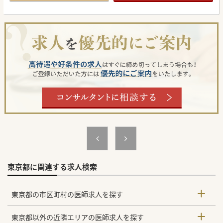
っています（免除も相談可）。
【具体的な業務内容】
■外来診療は週1～3コマを担当し、1コマあたり20～30名程
度の高齢者を中心とした慢性疾患の患者の診察を行います。
■訪問診療は週に5～9コマを担当し、午前は個人宅を4～5
件、午後は施設を1～2件訪問して診療を行う体制です。
■年間で約40名程度の看取りにも対応しており、手技は入職
後にレクチャーを受けることも可能です（胃ろう交換・点
滴・尿カテーテル管理等）。
【具体的な医療機関情報】
■およそ40年前に設立された歴史ある法人であり、予防医学
から在宅医療に至るまで地域内で完結できる包括的な施設整
備を誇っています。
■急性期病院やリハビリテーション施設および複数のクリニ
ックや介護施設を有し、三位一体の医療と介護サービスを提
供しているます。
■施設内には最新の電子カルテシステムをはじめ、専用のＭ
ＲＩや一六列のＣＴなど、高度な専門治療を支える設備が充
実しています。
#春入職可 #秋入職可
東京都に関連する求人検索
東京都の市区町村の医師求人を探す
東京都以外の近隣エリアの医師求人を探す