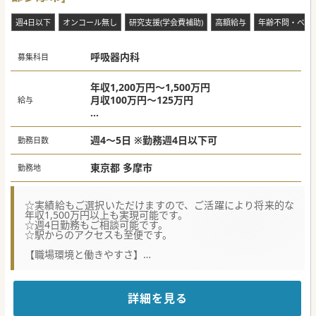
■子育て中の先生への体制も整っており、復職を支援するた
めに休暇・短時間勤務等、取得しやすい環境を整備しており
週4日以下
オンコール無し
研究支援(学会費補助)
高額給与
年齢不問・ベテ
ます。
#春入職可 #秋入職可
呼吸器内科
募集科目
年収1,200万円～1,500万円
月収100万円～125万円
給与
※週4日勤務の場合：1,200万円～1300万円
※週5日勤務の場合：1,300万円～1,500万円
週4～5日 ※勤務週4日以下可
勤務日数
（スキルにより応相談）
※歩合：
東京都 多摩市
勤務地
出来高実績給の場合
※週4日1,500万円～2,200万円
※週5日1,800万円～2,600万円
☆実績給もご選択いただけますので、ご活躍により将来的な
年収1,500万円以上も実現可能です。
☆週4日勤務もご相談可能です。
☆駅からのアクセスも至便です。
【職場環境と働きやすさ】
■人気の京王線・小田急線沿線の最寄り駅で駅からも徒歩5
分と好立地のクリニックとなります。
■当法人は、ワンストップで地域包括的医療のサービスを提
供することを目指しています。一緒に地域の方々へ医療の提
詳細を見る
供を行っていただける先生を歓迎しております。
■法人内には、高額の給与を稼ぎたい医師や子育て中ドクタ