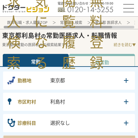
求
気
閲
無
電話でのお問い合わせ：平日9:30-19:00
人
に
覧
料
医師転職・求人募集TOP
常勤求人検索
東京都 医師求人
東
東京都利島村
常勤医師求人・転職情報
検
な
履
登
の
東京都の常勤の医師求人の検索結果です。
...
続きを読む▼
索
る
歴
録
常勤
非常勤
東京都
勤務地
利島村
市区町村
選択なし
診療科目