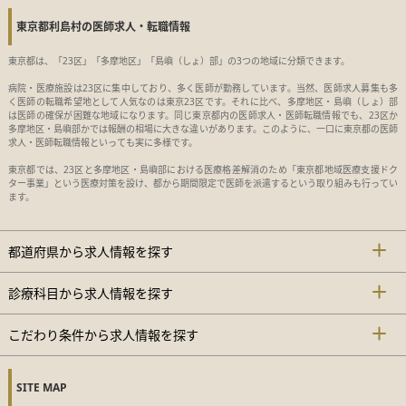
東京都利島村の医師求人・転職情報
東京都は、「23区」「多摩地区」「島嶼（しょ）部」の3つの地域に分類できます。
病院・医療施設は23区に集中しており、多く医師が勤務しています。当然、医師求人募集も多
く医師の転職希望地として人気なのは東京23区です。それに比べ、多摩地区・島嶼（しょ）部
は医師の確保が困難な地域になります。同じ東京都内の医師求人・医師転職情報でも、23区か
多摩地区・島嶼部かでは報酬の相場に大きな違いがあります。このように、一口に東京都の医師
求人・医師転職情報といっても実に多様です。
東京都では、23区と多摩地区・島嶼部における医療格差解消のため「東京都地域医療支援ドク
ター事業」という医療対策を設け、都から期間限定で医師を派遣するという取り組みも行ってい
ます。
都道府県から求人情報を探す
診療科目から求人情報を探す
こだわり条件から求人情報を探す
SITE MAP