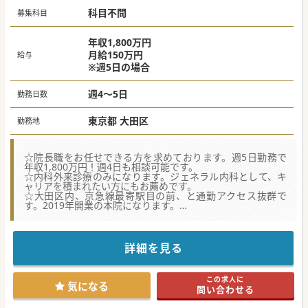
100％の高い稼働率を維持、高度医療への投資を推進中の病
科目不問
院です。
募集科目
■内科と外科が連携する消化器センターや、患者さんの身体
的負担を軽減する低侵襲医療センターなど、先進的な体制を
構築。
年収1,800万円
月給150万円
給与
＃秋入職可
※週5日の場合
週4～5日
勤務日数
東京都 大田区
勤務地
☆院長職をお任せできる方を求めております。週5日勤務で
年収1,800万円！週4日も相談可能です。
☆内科外来診療のみになります。ジェネラル内科として、キ
ャリアを積まれたい方にもお薦めです。
☆大田区内、京急線最寄駅目の前、と通勤アクセス抜群で
す。2019年開業の本院になります。
【医療機関情報】
■2019年来、主に東京城南エリアや川崎駅、横浜駅に複数の
クリニックを運営している新進気鋭の法人様になります。
詳細を見る
■「全院が駅徒歩3分以内」「プライマリケア」のコンセプ
トを貫き、年に1〜2院ペースで堅実な拡大を続けています。
■地域に根ざしたプライマリケアの徹底を掲げ、住民の健康
この求人に
を最前線で支えており、在宅医療への展開は考えておられま
気になる
問い合わせる
せん。