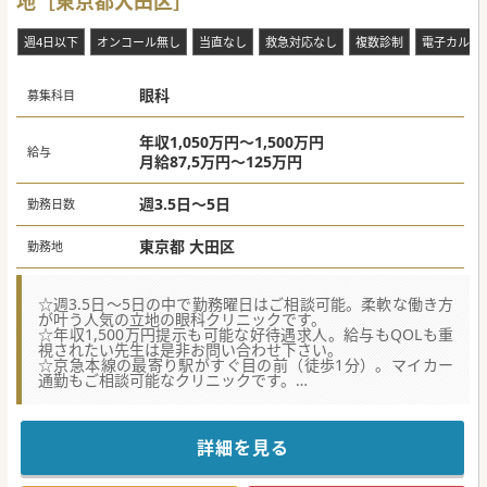
地［東京都大田区］
週4日以下
オンコール無し
当直なし
救急対応なし
複数診制
電子カルテ
眼科
募集科目
年収1,050万円～1,500万円
給与
月給87,5万円～125万円
週3.5日～5日
勤務日数
東京都 大田区
勤務地
☆週3.5日～5日の中で勤務曜日はご相談可能。柔軟な働き方
が叶う人気の立地の眼科クリニックです。
☆年収1,500万円提示も可能な好待遇求人。給与もQOLも重
視されたい先生は是非お問い合わせ下さい。
☆京急本線の最寄り駅がすぐ目の前（徒歩1分）。マイカー
通勤もご相談可能なクリニックです。
★☆コンサルタントからのメッセージ★☆
院長先生との2診体制のため、落ち着いて外来診療に取り組
める環境です。
詳細を見る
月曜日から日曜日まで診療は行っておられますが、勤務曜日
はご相談可能です。
入職時期のご相談（春入職・秋入職など）や、詳しい条件確