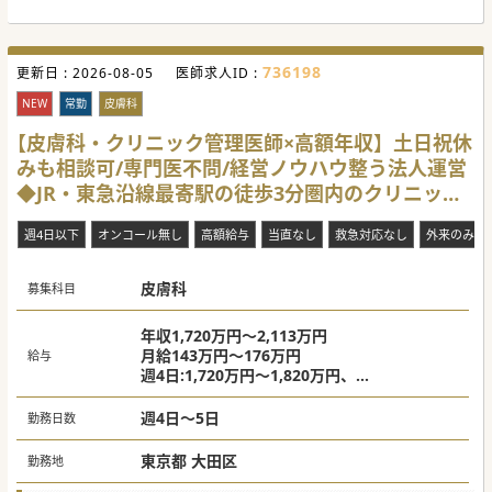
■効率的なクリニック運営により、残業はほとんど発生せ
ず、ワークライフバランスを重視した勤務が可能です。
■予約システムや電子カルテが整備されており、スムーズな
診療と患者対応が可能な環境が整っています。
736198
更新日 :
■医師とコメディカルスタッフの連携が緊密です。定期的に
2026-08-05
医師求人ID :
懇親会も催されており、和気あいあいとした雰囲気です。
NEW
常勤
皮膚科
【具体的な業務内容】
■若年層の居住も増加中の地域のニーズに応えるため、内科
【皮膚科・クリニック管理医師×高額年収】土日祝休
領域を中心としたプライマリーな外来対応をお願いしていま
みも相談可/専門医不問/経営ノウハウ整う法人運営
す。
■1時間あたり約7～9名の患者様の診察を行い、概ね1～3診
◆JR・東急沿線最寄駅の徒歩3分圏内のクリニック
体制での診療となっております。
■看護師または診療補助スタッフが同伴し、円滑な診療をサ
[東京都大田区]
ポートする体制が整っているため、診療に集中できます。
週4日以下
オンコール無し
高額給与
当直なし
救急対応なし
外来のみ
#春入職可 #年度内入職可 #秋入職可
皮膚科
募集科目
年収1,720万円～2,113万円
月給143万円～176万円
給与
週4日:1,720万円～1,820万円、
週5日:1,952万円～2,113万円
◎上記に追加で、月50,000円のベースアップ
週4日～5日
勤務日数
加算あり
東京都 大田区
勤務地