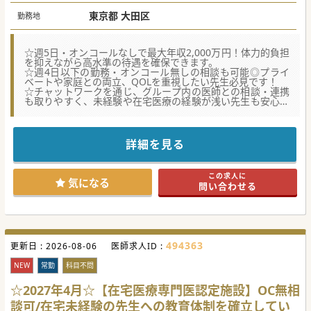
※上記以上の提示も相談可能
東京都 大田区
勤務地
☆週5日・オンコールなしで最大年収2,000万円！体力的負担
を抑えながら高水準の待遇を確保できます。
☆週4日以下の勤務・オンコール無しの相談も可能◎プライ
ベートや家庭との両立、QOLを重視したい先生必見です！
☆チャットワークを通じ、グループ内の医師との相談・連携
も取りやすく、未経験や在宅医療の経験が浅い先生も安心し
て勤務できる環境です。
★☆コンサルタントからのメッセージ★☆
東急・池上線最寄駅より徒歩1分と好立地の訪問診療クリニ
詳細を見る
ックです。
内科プライマリ・ケア診療と併せて在宅医療に強みを持つ大
手グループの基盤を活かし、
この求人に
地域ニーズの強い在宅医療を強化していくための増員募集で
気になる
問い合わせる
す。
多職種とのスムーズな連携はもちろん、在宅医療の普及や人
材育成に力を入れているため、
働きながら確かなスキルを身につけられます。
少しでもご興味がございましたら、お気軽にお問い合わせく
ださい♪
494363
更新日 :
2026-08-06
医師求人ID :
#秋入職可
NEW
常勤
科目不問
☆2027年4月☆【在宅医療専門医認定施設】OC無相
談可/在宅未経験の先生への教育体制を確立してい