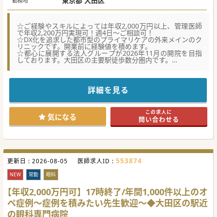
東京都 大田区
勤務地
☆ご経験やスキルによっては年収2,000万円以上、管理医師
で年収2,200万円実現可！週4日～ご相談可！
☆DX化を追求した都市型のプライマリケアの外来メインのク
リニックです。開業前に経験値を積めます。
☆都心に展開する法人グループが2026年11月の開院を目指
しております。大田区の主要駅徒歩数分圏内です。
【募集背景】
■麻酔科や産婦人科から転科された医師も多数在籍！将来の
ために外来診療のスキルを身に着けたい方にオススメです。
詳細を見る
■都市型プライマリケアの需要増加に対応するため、皮膚科
はじめ、幅広い診療科のドクターを募集しています。
■開業をお考えのドクターも歓迎です！具体的なノウハウを
この求人に
学びながら、管理医師としてのスキルを磨くことができま
気になる
問い合わせる
す。
【業務内容】
■20代から50代の患者さんが中心で、特に20代の割合が高
くビジネスマンの利用が多い都市型のクリニックです。
■DXを活用し来院から帰宅まで15分を目標としています。
553874
更新日 :
ほとんどの患者さんが予約をして来院されています。
2026-08-05
医師求人ID :
■保険診療が中心(9割)ですが一部自費診療も行っており、
「重症化を防ぐ医療」を体現しています。
NEW
常勤
眼科
【職場環境と雰囲気】
【年収2,000万円可】17時終了/年間1,000件以上のオ
■診療中にチャットでの相談も可能！運営を支援している部
ペ症例～症例を積みたい先生歓迎～◆大田区の駅近
隊のドクターから即時回答もあるため、スピード感を持って
解決できます。
の眼科専門病院
■定着率の抜群の高さを誇ります。ワークライフバランスを