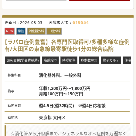
科含め各科複数学会の認定施設で、大いに研鑽が積める病院
です。
【やりがい】
■肩関節専門医、手外科専門医、脊椎外科専門医、人工関節
619554
更新日 :
認定医がそれぞれ在籍しており、各領域にて学ぶことができ
2026-08-03
医師求人ID :
ます。
■また膝関節専門医も週1で在籍、スポーツ整形外科の手術
NEW
常勤
消化器外科
一般外科
も経験できますし、経皮的椎体形成術の件数は、全国トップ
クラス。
【ラパロ症例豊富】各専門医取得可/多種多様な症例
■上記の通り、経験豊富なベテラン上級医が多く在籍してお
有/大田区の東急線最寄駅徒歩1分の総合病院
りますため、各領域においてオペ症例を積むことが可能で
す。
研究支援(学会費補助)
高額給与
時短勤務
症例数豊富
電子カルテ
住宅手
【職場環境と雰囲気（＝働きやすさ）】
■特定の大学医局との縛りや制約はほぼ一切なく、ドクター
が自由かつ主体的に医療提供しキャリアを形成できる環境で
す。
消化器外科、一般外科
募集科目
■現在は4つのオペ室が安定して稼働、14床のICUはほぼ
100％の高い稼働率を維持、高度医療への投資を推進中の病
院です。
年収1,200万円～1,800万円
■内科と外科が連携する消化器センターや、患者さんの身体
給与
月給100万円～150万円
的負担を軽減する低侵襲医療センターなど、先進的な体制を
構築。
週4.5日(週32時間) ※週4日応相談
勤務日数
＃秋入職可
東京都 大田区
勤務地
☆消化管から肝胆膵まで、ジェネラルなオペ症例を万遍なく