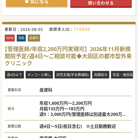
気になる
問い合わせる
す。
【業務内容】
■20代から50代の患者さんが中心で、特に20代の割合が高
くビジネスマンの利用が多い都市型のクリニックです。
■DXを活用し来院から帰宅まで15分を目標としています。
716696
更新日 :
ほとんどの患者さんが予約をして来院されています。
2026-08-05
医師求人ID :
■保険診療が中心(9割)ですが一部自費診療も行っており、
「重症化を防ぐ医療」を体現しています。
NEW
常勤
皮膚科
【職場環境と雰囲気】
【管理医師/年収2,200万円実現可】2026年11月新規
■診療中にチャットでの相談も可能！運営を支援している部
開院予定/週4日～ご相談可能◆大田区の都市型外来
隊のドクターから即時回答もあるため、スピード感を持って
解決できます。
クリニック
■定着率の抜群の高さを誇ります。ワークライフバランスを
重視しており、残業なしや有給休暇の完全消化を実現してい
ます。
週4日以下
オンコール無し
研究支援(学会費補助)
高額給与
院長・施設長募
■定期的なシステム更新により、最新のDX環境を実現。その
ため、多くの患者様は登録されているカルテセットで診療が
できます。
皮膚科
募集科目
#秋入職可
年収1,600万円～2,200万円
月給133万円～183万円
給与
週5：2,000万円(管理医師は別途最大200万円
の手当)
週4：1,600万円(管理医師は別途最大150万円
週4日～5日(祝日含む) ※土日勤務歓迎
勤務日数
の手当)