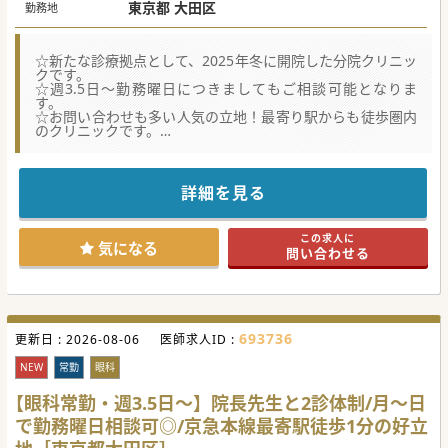
東京都 大田区
勤務地
☆新たな診療拠点として、2025年冬に開院した分院クリニッ
クです。
☆週3.5日～勤務曜日につきましてもご相談可能となりま
す。
☆お問い合わせも多い人気の立地！最寄り駅からも徒歩圏内
のクリニックです。
★☆コンサルタントからのメッセージ★☆
院長との2診体制の眼科クリニックです。
月～日まで診療は行っていますが、勤務曜日は相談可能で
詳細を見る
す。
入職時期も含めて、まずはお気軽にお問合せください。
この求人に
#秋入職可
気になる
問い合わせる
693736
更新日 :
2026-08-06
医師求人ID :
NEW
常勤
眼科
【眼科常勤・週3.5日～】院長先生と2診体制/月～日
で勤務曜日相談可◎/京急本線最寄駅徒歩1分の好立