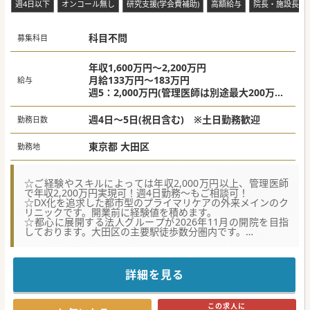
週4日以下
オンコール無し
研究支援(学会費補助)
高額給与
院長・施設長募
【職場環境と雰囲気（＝働きやすさ）】
■特定の大学医局との縛りや制約はほぼ一切なく、ドクター
が自由かつ主体的に医療提供しキャリアを形成できる環境で
す。
科目不問
募集科目
■現在は4つのオペ室が安定して稼働、14床のICUはほぼ
100％の高い稼働率を維持、高度医療への投資を推進中の病
院です。
年収1,600万円～2,200万円
■内科と外科が連携する消化器センターや、患者さんの身体
月給133万円～183万円
給与
的負担を軽減する低侵襲医療センターなど、先進的な体制を
週5：2,000万円(管理医師は別途最大200万円
構築。
の手当)
＃秋入職可
週4：1,600万円(管理医師は別途最大150万円
週4日～5日(祝日含む) ※土日勤務歓迎
勤務日数
の手当)
東京都 大田区
勤務地
☆ご経験やスキルによっては年収2,000万円以上、管理医師
で年収2,200万円実現可！週4日勤務～もご相談可！
☆DX化を追求した都市型のプライマリケアの外来メインのク
リニックです。開業前に経験値を積めます。
☆都心に展開する法人グループが2026年11月の開院を目指
しております。大田区の主要駅徒歩数分圏内です。
【募集背景】
■都市型プライマリケアの需要増加に対応するため、幅広い
診療科のドクターを募集しています。
詳細を見る
■麻酔科や産婦人科から転科された医師も多数在籍！将来の
ために外来診療のスキルを身に着けたい方にオススメです。
■開業をお考えのドクターも歓迎です！具体的なノウハウを
この求人に
学びながら、管理医師としてのスキルを磨くことができま