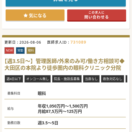
■24時間365日体制で医師と医療スタッフがクリニックに待
機しているので、時間外でもすぐに対応が可能です。
■常勤医師が20名在籍しているため、医師体制が整ってお
この求人に
り、休みも取りやすく、残業も少ない働き方が特徴です。
気になる
問い合わせる
【職場環境と雰囲気】
■現状当直枠は充足しているため、当直につきましては原則
対応無しです。ご希望があれば相談も可能です。
■幅広い年齢層で内科系、外科系、皮膚科・精神科など各科
の先生が在籍しているため、多様な経験を積むことができま
731089
更新日 :
す。
2026-08-06
医師求人ID :
■診療体制は医師＋アシスタント2名、もしくは医師＋アシ
スタント＋看護師の3名体制となっており、未経験の方でも
NEW
常勤
眼科
安心してご勤務いただけます。
【週3.5日～】管理医師/外来のみ可/働き方相談可◆
【やりがい】
大田区の本院より徒歩圏内の眼科クリニック分院
■在宅医療専門医認定施設となっているため、専門医の資格
取得を目指したい方におすすめです。
■患者様は認知症、高血圧、高脂血症、腎不全、脳血管障害
週4日以下
オンコール無し
院長・施設長募集
当直なし
救急対応なし
電
などの慢性疾患を抱える患者様が多く、地域医療に貢献でき
るやりがいがあります。
■入職後は貢献度を鑑みて昇給制度があり、成長と報酬の両
面でやりがいを感じられます。
眼科
募集科目
#春入職可 #年度内入職可
年収1,050万円～1,500万円
給与
月給87,5万円～125万円
週3.5～5日
勤務日数