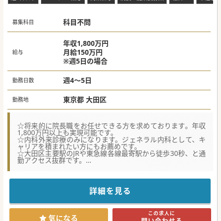
■生活習慣病などの慢性疾患が中心で、マニュアル完備によ
りCPAPや舌下免疫療法もスムーズにご習得の上、研鑽を積
めます。
科目不問
■既存院の経験豊かなドクターが新規院長へ就任されるた
募集科目
め、ゼロから参画しゆくゆくは法人の基盤を支えることも可
能です。
年収1,800万円
#秋入職可
月給150万円
給与
※週5日の場合
週4～5日
勤務日数
東京都 大田区
勤務地
☆将来的に院長職をお任せできる方を求めております。年収
1,800万円以上も実現可能です。
☆内科外来診療のみになります。ジェネラル内科として、キ
ャリアを積まれたい方にもお薦めです。
☆大田区主要駅のJRや東急線各線最寄駅から徒歩30秒、と通
勤アクセス抜群です。
【医療機関情報】
■2019年来、主に東京城南エリアや川崎駅、横浜駅に複数の
クリニックを運営している新進気鋭の法人様になります。
詳細を見る
■「全院が駅徒歩3分以内」「プライマリケア」のコンセプ
トを貫き、年に1〜2院ペースで堅実な拡大を続けています。
■地域に根ざしたプライマリケアの徹底を掲げ、住民の健康
この求人に
を最前線で支えており、在宅医療への展開は考えておられま
気になる
問い合わせる