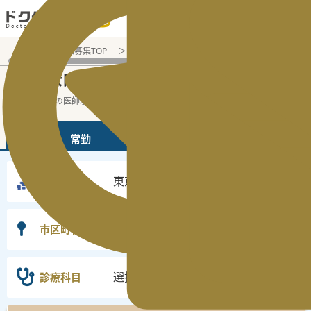
電話でのお問い合わせ：平日9:30-19:00
医師転職・求人募集TOP
常勤求人検索
東京都 医師求人
東
東京都大田区
常勤医師求人・転職情報
の
東京都の常勤の医師求人の検索結果です。
...
続きを読む▼
常勤
非常勤
東京都
勤務地
大田区
市区町村
選択なし
診療科目