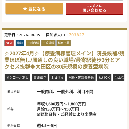
方に大変おすすめです。
この求人に
外来は4診体制と医師体制が厚く、安心して就労いただける
気になる
問い合わせる
環境です！
#秋入職可
703827
更新日 :
2026-08-05
医師求人ID :
NEW
常勤
一般内科
一般外科
科目不問
☆2027年4月☆【療養病棟管理メイン】院長候補/残
業ほぼ無し/風通しの良い職場/最寄駅徒歩3分とア
クセス抜群◆大田区の80床規模の療養型病院
オンコール無し
高額給与
土日休み
院長・施設長募集
転科OK
当直なし
一般内科、一般外科、科目不問
募集科目
年収1,600万円～1,800万円
月給133万円～150万円
給与
※勤務日数・ご経験により変動有
週4.5～5日
勤務日数