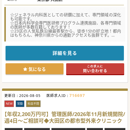
☆ジェネラル内科医としての研鑽に加えて、専門領域の深化
も可能です。
☆日本内科学会専門医研修プログラム連携施設、各専門領域
の医師が多数在籍しております！
☆23区の人気私鉄沿線最寄駅から、徒歩1分の好立地！都内
はもちろん、神奈川県からの通勤アクセスも抜群です。
【医療機関情報】
■開院より半世紀、大田区最大規模を誇る400床規模のケア
ミックス病院、地域医療の要として非常に高い集患力を持つ
詳細を見る
病院。
■年間の救急車対応件数は4,000件から4,500件（救急搬送実
績は約4,200件）、地域医療の要として存在価値がございま
この求人に
す。
気になる
問い合わせる
■透析医療に強みを持つ大手法人の唯一の急性期病院で、外
科含め各科複数学会の認定施設で、大いに研鑽が積める病院
です。
【やりがい】
■“まずは診てほしい”という一般的な患者さんの需要に応え
716697
更新日 :
る“総合内科”にてファーストタッチで目の前の患者さんの不
2026-08-05
医師求人ID :
安を取り除けるポジションです。
■経験豊富なベテラン上級医、指導医のドクターが多く在籍
NEW
常勤
科目不問
しておりますため、臓器に捉われず、多種多様な内科的疾患
の症例や研鑽を積むことが可能です。
【年収2,200万円可】管理医師/2026年11月新規開院/
■将来的にご開業をお考えの方、必見です。幅広い年齢層、
週4日～ご相談可◆大田区の都市型外来クリニック
多種な疾患の患者さんを診る経験は、ご開業後必ず効果を発
揮します。学ぶチャンスでもあります。