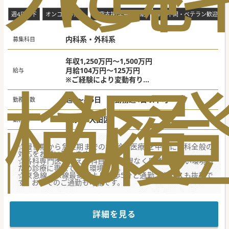
週4日以下
オンコール無し
研究支援(学会費補助)
年齢不問・ベテラン歓迎
内科系・外科系
募集科目
年収1,250万円～1,500万円
月給104万円～125万円
給与
検
な
履
※ご経験により変動有り
※当直代別途支給
週4～4.5日 ※勤務週4日以下可
勤務日数
東京都 大田区
勤務地
☆慢性期から急性期までの“高齢者医療”を中心に内科全般の
対応をお願い致します。
☆各科専門医を揃え、科目間の垣根なく風通しが良い環境の
ため診療に専念できる環境です。
☆東急線、JR線最寄駅より徒歩5分と通勤アクセスも抜群で
す。お車でのご通勤も可能です。
★☆コンサルタントからのメッセージ★☆
開院よりおよそ100年を迎えるケアミックス病院で、
循環器内科・整形外科に強みを持つ綺麗な総合病院です。
詳細を見る
一世紀に及び地域密着のジェネラルな医療を提供しながら
も、