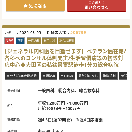
この求人に
認もお気軽にお問い合わせください！
気になる
問い合わせる
#春入職可 #秋入職可
506799
更新日 :
2026-08-05
医師求人ID :
NEW
常勤
一般内科
総合内科
総合診療科
【ジェネラル内科医を目指せます】ベテラン医在籍/
各科へのコンサル体制充実/生活習慣病等の初診対
応中心◆大田区の私鉄最寄駅徒歩1分の総合病院
研究支援(学会費補助)
高額給与
土日休み
救急対応なし
複数診制
時短勤
一般内科、総合内科、総合診療科
募集科目
年収1,200万円～1,800万円
給与
月給100万円～150万円
週4.5日(週32時間) ※週4日応相談
勤務日数
東京都 大田区
勤務地