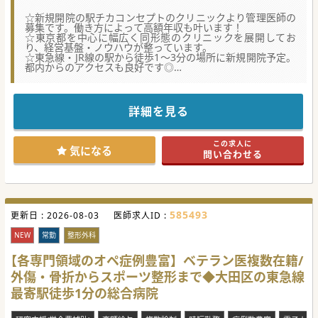
☆新規開院の駅チカコンセプトのクリニックより管理医師の
募集です。働き方によって高額年収も叶います！
☆東京都を中心に幅広く同形態のクリニックを展開してお
り、経営基盤・ノウハウが整っています。
☆東急線・JR線の駅から徒歩1～3分の場所に新規開院予定。
都内からのアクセスも良好です◎
【具体的な医療機関情報】
■駅から徒歩1～3分という好立地に新規開院予定。通勤の利
便性が高く、都内方面や神奈川県からもアクセス良好です。
詳細を見る
■平日休み、土日祝休み、共に選択可など、柔軟な勤務形態
を選択でき、ワークライフバランス重視の働き方が可能で
す。
この求人に
■オンコールや当直はなく、救急対応も必要ありません。外
気になる
問い合わせる
来診療に専念できる環境が整っています。
【職場環境と雰囲気】
■効率的なクリニック運営と、予約制のため残業はほとんど
発生せず、ワークライフバランスを重視した勤務が可能で
す。
585493
更新日 :
■予約システムや電子カルテが整備されており、スムーズな
2026-08-03
医師求人ID :
診療と患者対応が可能な環境が整っています。
■医師とコメディカルスタッフの連携が緊密です。定期的に
NEW
常勤
整形外科
懇親会も催されており、和気あいあいとした雰囲気です。
【各専門領域のオペ症例豊富】ベテラン医複数在籍/
【具体的な業務内容】
外傷・骨折からスポーツ整形まで◆大田区の東急線
■若年層の居住も増加中の地域のニーズに応えるため、皮膚
科領域を中心としたプライマリーな外来対応をお願いしてい
最寄駅徒歩1分の総合病院
ます。
■皮膚科をベースにプライマリーな内科対応や小児科対応が
可能な先生は年収加算のご相談も可能です。