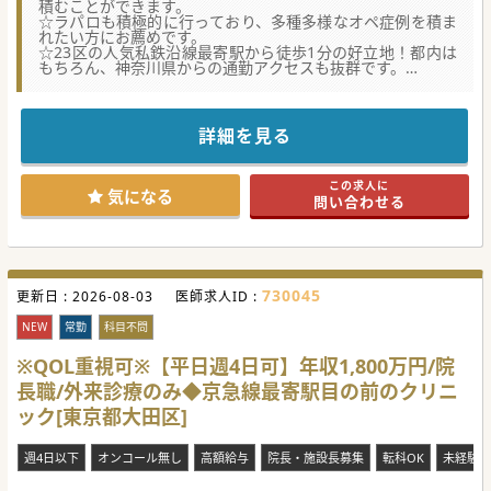
積むことができます。
☆ラパロも積極的に行っており、多種多様なオペ症例を積ま
れたい方にお薦めです。
☆23区の人気私鉄沿線最寄駅から徒歩1分の好立地！都内は
もちろん、神奈川県からの通勤アクセスも抜群です。
【医療機関情報】
■開院より半世紀、大田区最大規模を誇る400床規模のケア
ミックス病院、地域医療の要として非常に高い集患力を持つ
詳細を見る
病院。
■年間の救急車対応件数は4,000件から4,500件（救急搬送実
績は約4,200件）、地域医療の要として存在価値がございま
この求人に
す。
気になる
問い合わせる
■透析医療に強みを持つ大手法人の唯一の急性期病院で、外
科含め各科複数学会の認定施設で、大いに研鑽が積める病院
です。
【やりがい】
■外科専門医、消化器外科専門医から消化器病専門医など消
730045
更新日 :
化管に関する専門医取得が可能、修練や腕磨きにうってつけ
2026-08-03
医師求人ID :
です。
■腹腔鏡下手術がメインで、胃癌・大腸癌から胆石症・胆嚢
NEW
常勤
科目不問
炎、虫垂炎、鼠径ヘルニア等の疾患まで幅広く携われます。
■外科は現在常勤3名＋非常勤体制です。将来的に外科の中
※QOL重視可※【平日週4日可】年収1,800万円/院
核を担うことからこれまでのオペスキルを発揮することもで
長職/外来診療のみ◆京急線最寄駅目の前のクリニ
きます。
ック[東京都大田区]
【職場環境と雰囲気（＝働きやすさ）】
■特定の大学医局との縛りや制約はほぼ一切なく、ドクター
が自由かつ主体的に医療提供しキャリアを形成できる環境で
週4日以下
オンコール無し
高額給与
院長・施設長募集
転科OK
未経験歓
す。
■現在は4つのオペ室が安定して稼働、14床のICUはほぼ