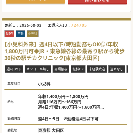
せん。
【職場環境と雰囲気（＝働きやすさ）】
■強固なバックオフィス体制や各種専用ラインの整備で、現
場ドクターのサポートとバックアップ体制が手厚い診療環境
です。
724705
更新日 :
■平日週4日勤務や祝日勤務の有無は個別の契約時にご相談
2026-08-03
医師求人ID :
可能で、先生のライフスタイルに合わせた働き方が実現でき
ます。
NEW
常勤
小児科
■蒲田・大森・川崎などの駅チカの立地であり、また各院内
科2診体制化を目指しており、ストレスなく“診療に集中”頂け
【小児科外来】週4日以下/時短勤務もOK◎/年収
ます。
1,800万円可◆JR・東急線各線の最寄り駅から徒歩
【業務内容】
30秒の駅チカクリニック[東京都大田区]
■内科・アレルギー診療が中心で在宅医療や小児対応はな
く、1コマ30名程度の落ち着いたペースで診療に集中できま
す。
週4日以下
オンコール無し
高額給与
転科OK
未経験歓迎
当直なし
救
■生活習慣病などの慢性疾患が中心で、マニュアル完備によ
りCPAPや舌下免疫療法もスムーズにご習得の上、研鑽を積
めます。
小児科
■既存院の経験豊かなドクターが新規院長へ就任されるた
募集科目
め、ゼロから参画しゆくゆくは法人の基盤を支えることも可
能です。
年収1,400万円～1,800万円
#秋入職可
月給116万円～166万円
給与
週4日:年収1,400万円～1,600万円
週5日:年収1,600万円～1,800万円
週4日～5日 ※勤務週4日以下可
勤務日数
東京都 大田区
勤務地