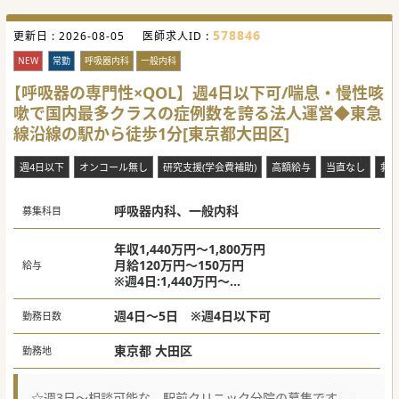
■カテーテル処置やCV挿入、胃瘻交換など、これまでに培っ
たこられた高齢者医療の臨床手技も大いに活かせます。
■病床稼働率はすでに8割弱まで回復しており、来春以降の
578846
更新日 :
2026-08-05
医師求人ID :
「将来の院長候補」を大々的に募集しております。
NEW
常勤
呼吸器内科
一般内科
【呼吸器の専門性×QOL】週4日以下可/喘息・慢性咳
嗽で国内最多クラスの症例数を誇る法人運営◆東急
線沿線の駅から徒歩1分[東京都大田区]
週4日以下
オンコール無し
研究支援(学会費補助)
高額給与
当直なし
救
呼吸器内科、一般内科
募集科目
年収1,440万円～1,800万円
月給120万円～150万円
給与
※週4日:1,440万円～
週5日:1,800万円～
※経験・スキル、勤務日数により変動あり
週4日～5日 ※週4日以下可
勤務日数
東京都 大田区
勤務地
☆週3日～相談可能な、駅前クリニック分院の募集です。