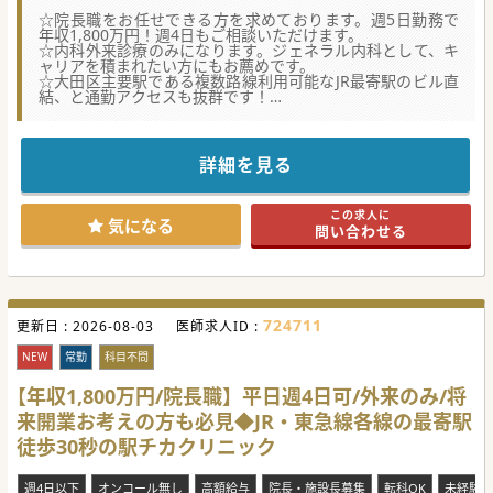
☆院長職をお任せできる方を求めております。週5日勤務で
年収1,800万円！週4日もご相談いただけます。
☆内科外来診療のみになります。ジェネラル内科として、キ
ャリアを積まれたい方にもお薦めです。
☆大田区主要駅である複数路線利用可能なJR最寄駅のビル直
結、と通勤アクセスも抜群です！
【医療機関情報】
■2019年来、主に東京城南エリアや川崎駅、横浜駅に複数の
クリニックを運営している新進気鋭の法人様になります。
詳細を見る
■「全院が駅徒歩3分以内」「プライマリケア」のコンセプ
トを貫き、年に1〜2院ペースで堅実な拡大を続けています。
■地域に根ざしたプライマリケアの徹底を掲げ、住民の健康
この求人に
を最前線で支えており、在宅医療への展開は考えておられま
気になる
問い合わせる
せん。
【職場環境と雰囲気（＝働きやすさ）】
■強固なバックオフィス体制や各種専用ラインの整備で、現
場ドクターのサポートとバックアップ体制が手厚い診療環境
です。
724711
更新日 :
■平日週4日勤務や祝日勤務の有無は個別の契約時にご相談
2026-08-03
医師求人ID :
可能で、先生のライフスタイルに合わせた働き方が実現でき
ます。
NEW
常勤
科目不問
■蒲田・大森・川崎などの駅チカの立地であり、また各院内
科2診体制化を目指しており、ストレスなく“診療に集中”頂け
【年収1,800万円/院長職】平日週4日可/外来のみ/将
ます。
来開業お考えの方も必見◆JR・東急線各線の最寄駅
【業務内容】
徒歩30秒の駅チカクリニック
■内科・アレルギー診療が中心で在宅医療や小児対応はな
く、1コマ30名程度の落ち着いたペースで診療に集中できま
す。
週4日以下
オンコール無し
高額給与
院長・施設長募集
転科OK
未経験歓