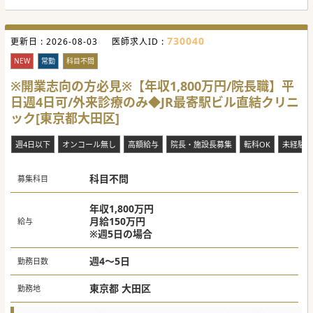
【職場環境と雰囲気（＝働きやすさ）】
■強固なバックオフィス体制や各種専用ラインの整備で、現
場ドクターのサポートとバックアップ体制が手厚い診療環境
です。
730040
更新日 :
■平日週4日勤務や祝日勤務の有無は個別の契約時にご相談
2026-08-03
医師求人ID :
可能で、先生のライフスタイルに合わせた働き方が実現でき
ます。
NEW
常勤
科目不問
■蒲田・大森・川崎などの駅チカの立地であり、また各院内
科2診体制化を目指しており、ストレスなく“診療に集中”頂け
※開業志向の方必見※【年収1,800万円/院長職】平
ます。
日週4日可/外来診療のみ◆JR最寄駅ビル直結クリニ
【業務内容】
ック[東京都大田区]
■内科・アレルギー診療が中心で在宅医療や小児対応はな
く、1コマ30名程度の落ち着いたペースで診療に集中できま
す。
週4日以下
オンコール無し
高額給与
院長・施設長募集
転科OK
未経験歓
■生活習慣病などの慢性疾患が中心で、マニュアル完備によ
りCPAPや舌下免疫療法もスムーズにご習得の上、研鑽を積
めます。
科目不問
■既存院の経験豊かなドクターが新規院長へ就任されるた
募集科目
め、ゼロから参画しゆくゆくは法人の基盤を支えることも可
能です。
年収1,800万円
#秋入職可
月給150万円
給与
※週5日の場合
週4～5日
勤務日数
東京都 大田区
勤務地