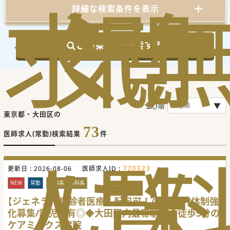
求
気
閲
詳細な検索条件を表示
この条件で検索する
並び順
東京都・大田区の
73
医師求人(常勤)検索結果
件
人
に
覧
720323
更新日 :
2026-08-06
医師求人ID :
NEW
常勤
内科系・外科系
【ジェネラル高齢者医療】転科可！/週4日～/体制強
化募集/託児所有◎◆大田区内最寄駅から徒歩5分の
ケアミックス病院