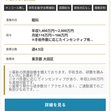
重視しており、残業なしや有給休暇の完全消化を実現してい
ます。
オンコール無し
研究支援(学会費補助)
高額給与
救急対応なし
複数診制
■定期的なシステム更新により、最新のDX環境を実現。その
ため、多くの患者様は登録されているカルテセットで診療が
できます。
眼科
募集科目
#秋入職可
年収1,400万円～2,000万円
月給116万円～166万円
給与
※手術件数に応じたインセンティブ有
※スキルと経験により応相談
週4.5日
勤務日数
東京都 大田区
勤務地
☆最新の医療設備を備えております。手術含め、研鑽を積み
たい方にお薦めです。
☆オペ件数に応じてインセンティブがあり、年収2,000万円
も実現可能です。
☆最寄り駅から徒歩数分！アクセスも良く、ご通勤面でのご
負担少なめです。
★☆コンサルタントからのメッセージ★☆
年間オペ件数1,000件を超える大田区の眼科専門病院です。
超音波白内障手術装置や手術用顕微鏡装置をはじめ、最新の
詳細を見る
医療設備を備えており
症例も多く集まりますので、眼科医師として研鑽を積みたい