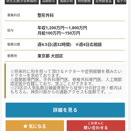
研究支援(学会費補助)
高額給与
複数診制
時短勤務
症例数豊富
電子カル
■1時間あたり約7～9名の患者様の診察を行い、概ね1～3診
体制での診療となっております。
■看護師または診療補助スタッフが同伴し、円滑な診療をサ
整形外科
ポートする体制が整っているため、診療に集中できます。
募集科目
#春入職可 #年度内入職可 #秋入職可
年収1,200万円～1,800万円
給与
月給100万円～150万円
週4.5日(週32時間) ※週4日応相談
勤務日数
東京都 大田区
勤務地
☆将来的に科を担って頂けるドクターや症例経験を積みたい
ドクターを求めております。
☆肩関節専門医、手外科専門医、脊椎外科専門医、人工関節
認定医が在籍しており、学ぶことができます。
☆23区の人気私鉄沿線最寄駅から徒歩1分の好立地！都内は
もちろん、神奈川県からの通勤アクセスも抜群です。
【医療機関情報】
■開院より半世紀、大田区最大規模を誇る400床規模のケア
ミックス病院、地域医療の要として非常に高い集患力を持つ
詳細を見る
病院。
■年間の救急車対応件数は4,000件から4,500件（救急搬送実
績は約4,200件）、地域医療の要として存在価値がございま
この求人に
す。
気になる
問い合わせる
■透析医療に強みを持つ大手法人の唯一の急性期病院で、外