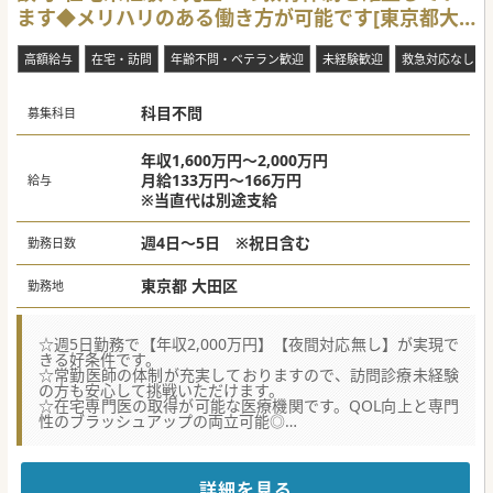
ます◆メリハリのある働き方が可能です[東京都大
田区]
高額給与
在宅・訪問
年齢不問・ベテラン歓迎
未経験歓迎
救急対応なし
科目不問
募集科目
年収1,600万円～2,000万円
月給133万円～166万円
給与
※当直代は別途支給
週4日～5日 ※祝日含む
勤務日数
東京都 大田区
勤務地
☆週5日勤務で【年収2,000万円】【夜間対応無し】が実現で
きる好条件です。
☆常勤医師の体制が充実しておりますので、訪問診療未経験
の方も安心して挑戦いただけます。
☆在宅専門医の取得が可能な医療機関です。QOL向上と専門
性のブラッシュアップの両立可能◎
【医療機関情報】
■当クリニックは蒲田エリアで2,200名、武蔵小杉エリアで
400名の患者様を抱える大規模な訪問診療クリニックです。
詳細を見る