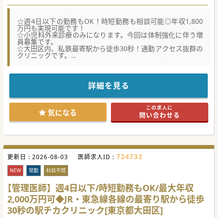
☆週4日以下の勤務もOK！時短勤務も相談可能◎年収1,800
万円も実現可能です！
☆小児科外来診療のみになります。今回は体制強化に伴う増
員募集です。
☆大田区内、私鉄最寄駅から徒歩30秒！通勤アクセス抜群の
クリニックです。
☆★コンサルタントからのメッセージ☆★
同じ大田区にあるクリニックの分院となります。
最新の院内設備・システムで、患者様に満足度の高い医療サ
詳細を見る
ービスの提供はもちろん、
ドクターの方・看護師・スタッフもまた、円滑に業務に取り
組める環境が整っています。
この求人に
複数路線利用可能な最寄駅から徒歩30秒という好立地で、ご
気になる
問い合わせる
通勤もしやすい環境です。
本院との2院勤務が可能な方、お問い合わせをお待ちしてお
ります。
#秋入職可
724732
更新日 :
2026-08-03
医師求人ID :
NEW
常勤
科目不問
【管理医師】週4日以下/時短勤務もOK/最大年収
2,000万円可◆JR・東急線各線の最寄り駅から徒歩
30秒の駅チカクリニック[東京都大田区]