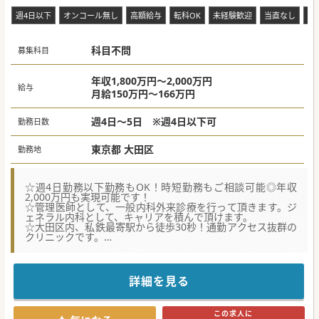
週4日以下
オンコール無し
高額給与
転科OK
未経験歓迎
当直なし
救
科目不問
募集科目
年収1,800万円～2,000万円
給与
月給150万円～166万円
週4日～5日 ※週4日以下可
勤務日数
東京都 大田区
勤務地
☆週4日勤務以下勤務もOK！時短勤務もご相談可能◎年収
2,000万円も実現可能です！
☆管理医師として、一般内科外来診療を行って頂きます。ジ
ェネラル内科として、キャリアを積んで頂けます。
☆大田区内、私鉄最寄駅から徒歩30秒！通勤アクセス抜群の
クリニックです。
☆★コンサルタントからのメッセージ☆★
同じ大田区にあるクリニックの分院となります。
最新の院内設備・システムで、患者様に満足度の高い医療サ
詳細を見る
ービスの提供はもちろん、
ドクターの方・看護師・スタッフもまた、円滑に業務に取り
組める環境が整っています。
この求人に
複数路線利用可能な最寄駅から徒歩30秒という好立地で、ご