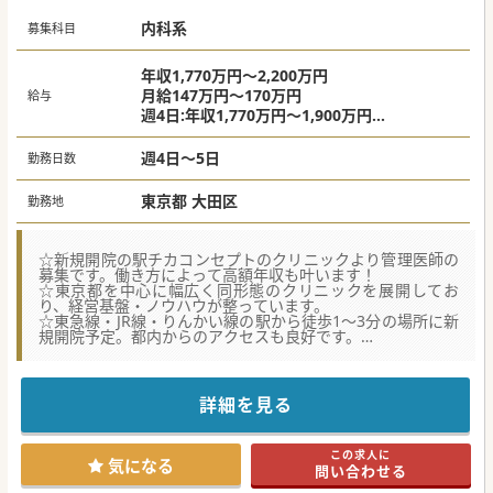
#春入職可 #年度内入職可 #秋入職可
内科系
募集科目
年収1,770万円～2,200万円
月給147万円～170万円
給与
週4日:年収1,770万円～1,900万円
週5日:年収2,000万円～2,200万円
◎上記に追加で、月50,000円のベースアップ
週4日～5日
勤務日数
加算あり
東京都 大田区
勤務地
☆新規開院の駅チカコンセプトのクリニックより管理医師の
募集です。働き方によって高額年収も叶います！
☆東京都を中心に幅広く同形態のクリニックを展開してお
り、経営基盤・ノウハウが整っています。
☆東急線・JR線・りんかい線の駅から徒歩1～3分の場所に新
規開院予定。都内からのアクセスも良好です。
【具体的な医療機関情報】
■駅から徒歩1分という好立地にあり、通勤の利便性が高
く、神奈川県はもちろん都内方面からもアクセス良好です。
詳細を見る
■平日休み・土日祝休み、共に選択可など、柔軟な勤務形態
を選択でき、ワークライフバランスを重視できます。
■オンコールや当直はなく、救急対応も必要ありません。外
この求人に
来診療に専念できる環境が整っています。
気になる
問い合わせる
【職場環境と雰囲気】