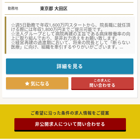
東京都 大田区
勤務地
☆週5日勤務で年収1,600万円スタートから、院長職に就任頂
ける際には年収1,800万円までご提示可能です。
☆法人グループとして病院再建の主旨である病床稼働率の向
上に取り組んでおり、是非お力添えをお願い致します。
☆経営再建の過渡期において、将来の院長として「断らない
医療」に向け、組織を牽引するやりがいがございます。
【医療機関情報】
■全国24法人を運営する大手医療法人グループの強固な経営
支援と資金支援のもとで病院の再建を図っております。
詳細を見る
■大田区に構える80床規模の療養病院で、様々な改善や体制
強化を図り、積極的な受け入れ体制を整えております。
■当法人グループの医師が院長として手腕を揮っており、そ
この求人に
の方と二人三脚で病院の立て直しにお力添え下さい。
気になる
問い合わせる
【働きやすさ】
■大手法人グループの傘下となり、外部委託化や看護師やコ
メディカル増員など業務環境の整備・改善が進んでいます。
■ほとんど残業のない17時の終業で、当直も対応のほぼない
管理当直のためご無理、ご負担なく勤務頂けます。
■グループ出身の院長は“風通しの良い職場”を大切にしてお
ご希望に沿った条件の求人情報をご提案
り、多職種と良好な関係を築きながら働ける環境です。
非公開求人について問い合わせる
【業務内容】
■療養病棟の約40名の病棟管理と、平日午前にて週2コマ程
のかかりつけ外来、と落ち着いた地域密着型の医療に関われ
ます。