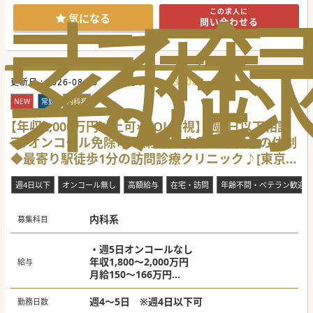
索
る
歴
特に循環器内科はCCUネットワークに加盟するなど、
この求人に
地元地域を超えた医療サービスを提供しています。
気になる
問い合わせる
#秋入職可
731083
更新日 :
2026-08-06
医師求人ID :
NEW
常勤
内科系
【年収2,000万円以上可×QOL重視】週4日以下相談
可/オンコール免除可/未経験の先生でも安心の体制
◆最寄り駅徒歩1分の訪問診療クリニック♪[東京都
大田区]
週4日以下
オンコール無し
高額給与
在宅・訪問
年齢不問・ベテラン歓迎
内科系
募集科目
・週5日オンコールなし
年収1,800～2,000万円
給与
月給150～166万円
・週4日オンコールなし
年収1,440～1,600万円
週4～5日 ※週4日以下可
勤務日数
月給120万円～133万円