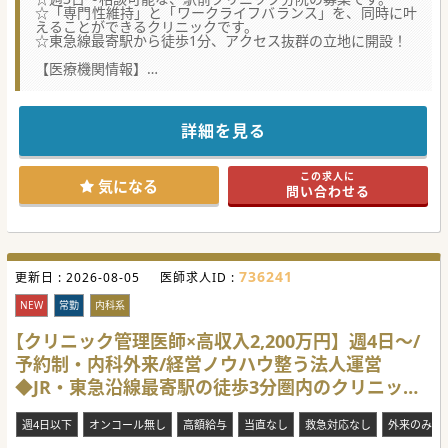
☆「専門性維持」と「ワークライフバランス」を、同時に叶
えることができるクリニックです。
☆東急線最寄駅から徒歩1分、アクセス抜群の立地に開設！
【医療機関情報】
■医療とヘルスケアに関する社会的課題の解決を目指し、充
実した機器と共に地域に密着した診療を行われています。
■ここ2年で本院含め神奈川県内2院、東京都内に2院呼吸器
専門のクリニックを開院された法人運営のクリニックです。
詳細を見る
■喘息吸入薬の年間処方数では法人として全国1位を達成し
ており、豊富な症例・経験を基に研鑽を積む環境が整ってい
ます。
この求人に
気になる
問い合わせる
【職場環境と雰囲気】
■週3日から常勤待遇となります。病院からご転職の先生も
専門性を維持しながら、当直やOC対応から離れることが可
能です。
■管理栄養士の雇用も積極的に行い、分子栄養医学や選択理
論心理学を基に、重症化リスクを最小限化に努められていま
736241
更新日 :
す。
2026-08-05
医師求人ID :
■東急線の駅から徒歩1分。近隣病院との病診連携が充実し
ており、検査依頼・救急搬送もスムーズに行う事ができま
NEW
常勤
内科系
す。
【クリニック管理医師×高収入2,200万円】週4日～/
【業務内容・エリア特性】
予約制・内科外来/経営ノウハウ整う法人運営
■患者様の内の6割が喘息持ちの患者様、残り4割の患者様は
SASや一般内科などの対応メインとなります。
◆JR・東急沿線最寄駅の徒歩3分圏内のクリニック
■電子カルテ補助のクラーク付きであり、管理栄養士が入力
補助をサポートするため、専門用語の伝達もスムーズです。
[東京都大田区]
■駅前には神社の他、昔ながらの商店街が広がり、下町情緒
週4日以下
オンコール無し
高額給与
当直なし
救急対応なし
外来のみ
溢れる温かな雰囲気のエリアです。