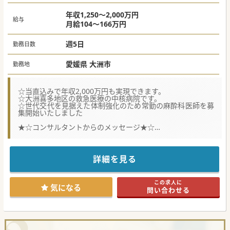
年収1,250～2,000万円
給与
月給104～166万円
週5日
勤務日数
愛媛県 大洲市
勤務地
☆当直込みで年収2,000万円も実現できます。
☆大洲喜多地区の救急医療の中核病院です。
☆世代交代を見据えた体制強化のため常勤の麻酔科医師を募
集開始いたしました
★☆コンサルタントからのメッセージ★☆
平成20年代に新病院に建て替わった綺麗な病院です。
急性期から回復期、療養までシームレスな医療を提供してい
る病院です。
地域医療に興味のある先生であれば、県内外問わず是非お問
詳細を見る
い合わせください。
この求人に
気になる
問い合わせる