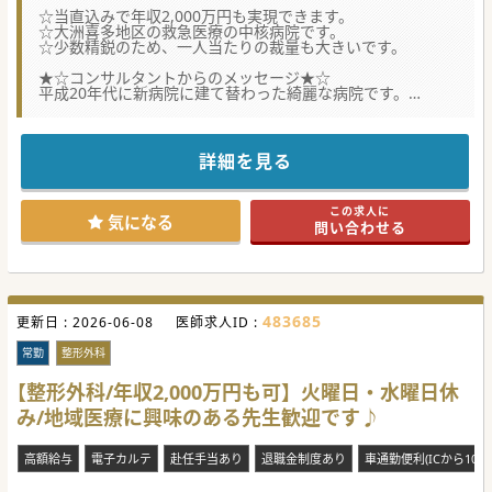
☆当直込みで年収2,000万円も実現できます。
☆大洲喜多地区の救急医療の中核病院です。
☆少数精鋭のため、一人当たりの裁量も大きいです。
★☆コンサルタントからのメッセージ★☆
平成20年代に新病院に建て替わった綺麗な病院です。
急性期から回復期、療養までシームレスな医療を提供してい
る病院です。
地域医療に興味のある先生であれば、県内外問わず是非お問
い合わせください。
詳細を見る
この求人に
気になる
問い合わせる
483685
更新日 :
2026-06-08
医師求人ID :
常勤
整形外科
【整形外科/年収2,000万円も可】火曜日・水曜日休
み/地域医療に興味のある先生歓迎です♪
高額給与
電子カルテ
赴任手当あり
退職金制度あり
車通勤便利(ICから10分