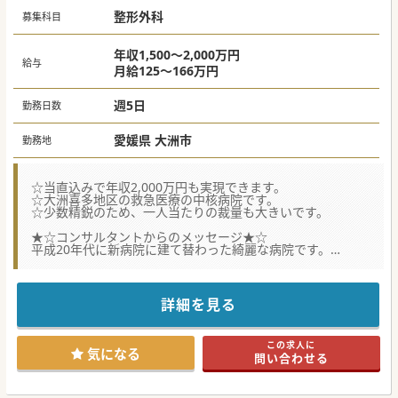
整形外科
募集科目
年収1,500～2,000万円
給与
月給125～166万円
週5日
勤務日数
愛媛県 大洲市
勤務地
☆当直込みで年収2,000万円も実現できます。
☆大洲喜多地区の救急医療の中核病院です。
☆少数精鋭のため、一人当たりの裁量も大きいです。
★☆コンサルタントからのメッセージ★☆
平成20年代に新病院に建て替わった綺麗な病院です。
急性期から回復期、療養までシームレスな医療を提供してい
る病院です。
地域医療に興味のある先生であれば、県内外問わず是非お問
い合わせください。
詳細を見る
この求人に
気になる
問い合わせる