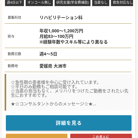
週4日以下
オンコール無し
研究支援(学会費補助)
当直なし
救急対応なし
リハビリテーション科
募集科目
年収1,000～1,200万円
月給83～100万円
給与
※経験年数やスキル等により異なる
週4～5日
勤務日数
愛媛県 大洲市
勤務地
☆急性期の患者様を中心に受け入れています。
☆平日のみ勤務もご相談可能です。
☆当直の担当もなく、メリハリをつけたご勤務をされたい先
生におすすめです。
★☆コンサルタントからのメッセージ☆★
常勤医師複数名在籍しております。
患者数の増加に伴い外来専任の医師を募集されています。
是非お問い合わせください。
詳細を見る
#秋入職可
この求人に