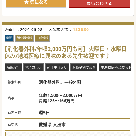
気になる
問い合わせる
483686
更新日 :
2026-06-08
医師求人ID :
常勤
消化器外科
一般外科
【消化器外科/年収2,000万円も可】火曜日・水曜日
休み/地域医療に興味のある先生歓迎です♪
高額給与
電子カルテ
赴任手当あり
退職金制度あり
車通勤便利(ICから10分
消化器外科、一般外科
募集科目
年収1,500～2,000万円
給与
月給125～166万円
週5日
勤務日数
愛媛県 大洲市
勤務地