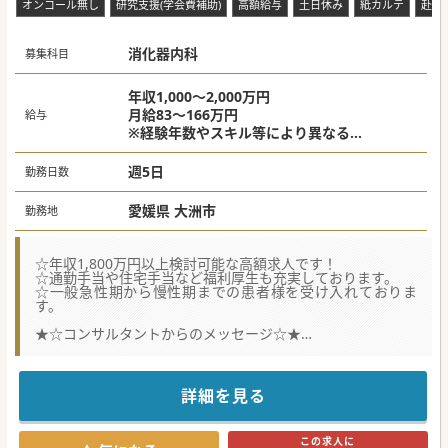
オンコール無し
研究支援(学会費補助)
高額給与
土日休み
紙カルテ
赴任
消化器内科
募集科目
年収1,000～2,000万円
月給83～166万円
給与
※経験年数やスキル等により異なる
※当直手当別途支給
週5日
勤務日数
愛媛県 大洲市
勤務地
☆年収1,800万円以上検討可能な高額求人です！
☆通勤手当や住宅手当など福利厚生も充実しております。
☆一般急性期から慢性期までの患者様を受け入れておりま
す。
★☆コンサルタントからのメッセージ☆★
現在常勤1名のため体制強化のため新たに消化器外科医師を
募集されています。
土日祝お休みのため、ワークライフバランスも取りやすいで
詳細を見る
す。
是非お問い合わせください。
この求人に