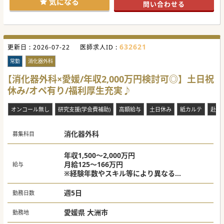
気になる
問い合わせる
#秋入職可
632621
更新日 :
2026-07-22
医師求人ID :
常勤
消化器外科
【消化器外科×愛媛/年収2,000万円検討可◎】土日祝
休み/オペ有り/福利厚生充実♪
オンコール無し
研究支援(学会費補助)
高額給与
土日休み
紙カルテ
赴任
消化器外科
募集科目
年収1,500～2,000万円
月給125～166万円
給与
※経験年数やスキル等により異なる
※当直手当別途支給
週5日
勤務日数
愛媛県 大洲市
勤務地