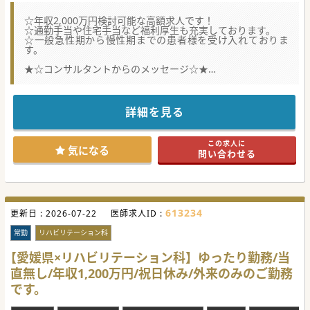
☆年収2,000万円検討可能な高額求人です！
☆通勤手当や住宅手当など福利厚生も充実しております。
☆一般急性期から慢性期までの患者様を受け入れておりま
す。
★☆コンサルタントからのメッセージ☆★
現在常勤1名のため体制強化のため新たに消化器外科医師を
募集されています。
土日祝お休みのため、ワークライフバランスも取りやすいで
詳細を見る
す。
是非お問い合わせください。
この求人に
気になる
問い合わせる
#秋入職可
613234
更新日 :
2026-07-22
医師求人ID :
常勤
リハビリテーション科
【愛媛県×リハビリテーション科】ゆったり勤務/当
直無し/年収1,200万円/祝日休み/外来のみのご勤務
です。