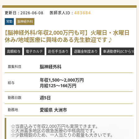
483684
更新日 :
2026-06-08
医師求人ID :
常勤
脳神経外科
【脳神経外科/年収2,000万円も可】火曜日・水曜日
休み/地域医療に興味のある先生歓迎です♪
高額給与
電子カルテ
赴任手当あり
退職金制度あり
車通勤便利(ICから10分
脳神経外科
募集科目
年収1,500～2,000万円
給与
月給125～166万円
週5日
勤務日数
愛媛県 大洲市
勤務地
☆当直込みで年収2,000万円も実現できます。
☆大洲喜多地区の救急医療の中核病院です。
☆少数精鋭のため、一人当たりの裁量も大きいです。