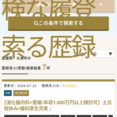
検
な
履
登
詳細な検索条件を表示
この条件で検索する
索
る
歴
録
並び順
愛媛県・大洲市の
7
医師求人(常勤)検索結果
件
632622
更新日 :
2026-07-22
医師求人ID :
常勤
消化器内科
【消化器内科×愛媛/年収1,800万円以上検討可】土日
祝休み/福利厚生充実♪