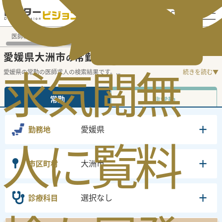
電話でのお問い合わせ：平日9:30-19:00
医師転職・求人募集TOP
常勤求人検索
愛媛県 医師求人
愛
愛媛県大洲市
常勤医師求人・転職情報
の
求
気
閲
無
愛媛県の常勤の医師求人の検索結果です。
...
続きを読む▼
常勤
非常勤
愛媛県
勤務地
人
に
覧
料
大洲市
市区町村
選択なし
診療科目