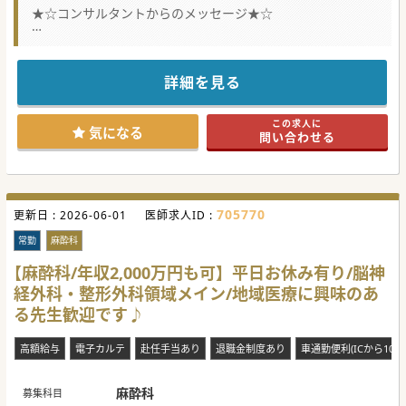
★☆コンサルタントからのメッセージ★☆
平成20年代に新病院に建て替わった綺麗な病院です。
急性期から回復期、療養までシームレスな医療を提供してい
る病院です。
地域医療に興味のある先生であれば、県内外問わず是非お問
詳細を見る
い合わせください。
この求人に
気になる
問い合わせる
705770
更新日 :
2026-06-01
医師求人ID :
常勤
麻酔科
【麻酔科/年収2,000万円も可】平日お休み有り/脳神
経外科・整形外科領域メイン/地域医療に興味のあ
る先生歓迎です♪
高額給与
電子カルテ
赴任手当あり
退職金制度あり
車通勤便利(ICから10分
麻酔科
募集科目