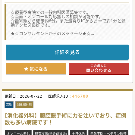
☆療養型病院での一般内科医師募集です。
☆当直・オンコール対応無しの相談が可能です。
☆最寄駅から徒歩約6分。また最寄りICからお車で約1分と通
勤アクセス良好です。
★☆コンサルタントからのメッセージ★☆
療養型慢性期病院にて、診療体制の充実化を目的とした一般
内科募集を行っております。
病棟管理と外来がメインの業務となり、療養型のため比較的
ゆったりとしたご勤務環境です。
詳細を見る
ご興味ございましたら是非ともお問合せくださいませ。
#秋入職可
この求人に
気になる
問い合わせる
416700
更新日 :
2026-07-22
医師求人ID :
常勤
消化器外科
【消化器外科】腹腔鏡手術に力を注いでおり、症例
数も多い病院です！
オンコール無し
研究支援(学会費補助)
土日休み
年齢不問・ベテラン歓迎
救