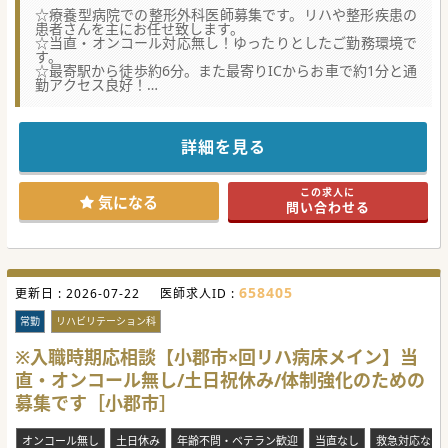
☆療養型病院での整形外科医師募集です。リハや整形疾患の
患者さんを主にお任せ致します。
☆当直・オンコール対応無し！ゆったりとしたご勤務環境で
す。
☆最寄駅から徒歩約6分。また最寄りICからお車で約1分と通
勤アクセス良好！
★☆コンサルタントからのメッセージ★☆
療養型慢性期病院にて、診療体制の充実化を目的とした整形
外科常勤募集を行っております。
詳細を見る
オペ対応は無く、病棟管理と外来が主な業務となります。
通勤アクセス良好で、メリハリのある安定したご勤務環境が
特徴的です。
この求人に
ご興味ございましたら是非ともお問合せくださいませ。
気になる
問い合わせる
#秋入職可
658405
更新日 :
2026-07-22
医師求人ID :
常勤
リハビリテーション科
※入職時期応相談【小郡市×回リハ病床メイン】当
直・オンコール無し/土日祝休み/体制強化のための
募集です［小郡市］
オンコール無し
土日休み
年齢不問・ベテラン歓迎
当直なし
救急対応なし