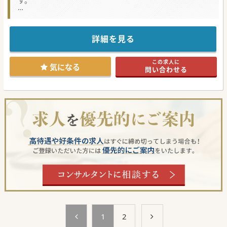
す。
★☆コンサルタントからのメッセージ★☆
小郡市にある100床規模の病院です。
救急から緩和ケアまで一貫して治療を行っており、地域の医
療を支えている病院です。
詳細を見る
現在訪問診療は在籍医師が掛け持ちで担当しているため、専
従でご勤務いただける医師を募集しています。
是非お気軽にお問合せください。
この求人に
気になる
問い合わせる
#春入職可
1
2