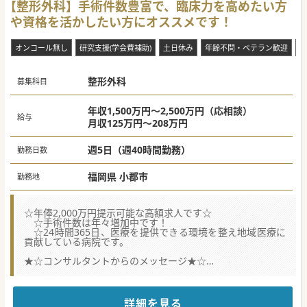
【整形外科】手術件数豊富で、臨床力を高めたい方
や資格を活かしたい方にオススメです！
オンコール無し
研究支援(学会費補助)
土日休み
年齢不問・ベテラン歓迎
救
整形外科
募集科目
年収1,500万円～2,500万円（応相談）
給与
月収125万円～208万円
週5日（週40時間勤務）
勤務日数
福岡県 小郡市
勤務地
☆年俸2,000万円提示可能な高額求人です☆
☆手術件数は年々増加中です！
☆24時間365日、医療を提供できる環境を整え地域医療に
貢献している病院です。
★☆コンサルタントからのメッセージ★☆
小郡市にある24時間、365日医療を提供することを理念とし
ている病院です。
治療の症例数に関しては、特に年間4,000例以上の内視鏡治
療が誇っていますが、
詳細を見る