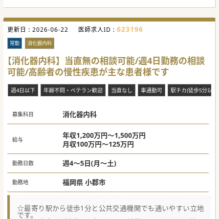
623196
更新日 :
2026-06-22
医師求人ID :
常勤
消化器内科
【消化器内科】当直無の相談可能/週4日勤務の相談
可能/高齢者の慢性疾患が主な患者様です
週4日以下
年齢不問・ベテラン歓迎
当直なし
車通勤可
駅チカ(徒歩5分以内
消化器内科
募集科目
年収1,200万円～1,500万円
給与
月収100万円～125万円
週4～5日(月～土)
勤務日数
福岡県 小郡市
勤務地
☆最寄り駅から徒歩1分と公共交通機関でも通いやすい立地
です。