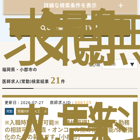
求
気
閲
詳細な検索条件を表示
この条件で検索する
並び順
福岡県・小郡市の
21
医師求人(常勤)検索結果
件
人
に
覧
666125
更新日 :
2026-07-27
医師求人ID :
常勤
腎臓内科
人工透析
※入職時期相談可能※【透析管理】週4日から勤務
の相談可能/当直・オンコール無の相談可能/体制強
化のための募集です［小郡市］