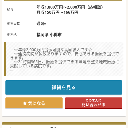
年収1,800万円～2,000万円（応相談）
給与
月収150万円～166万円
週5日
勤務日数
福岡県 小郡市
勤務地
☆年俸2,000万円提示可能な高額求人です☆
☆連携病院が多数ありますので、安心できる医療を提供で
きます。
☆24時間365日、医療を提供できる環境を整え地域医療に
貢献している病院です。
★☆コンサルタントからのメッセージ★☆
24時間、365日医療を提供することを理念としている病院
です。
現在、病院でできていない治療をしてくださるドクターを
詳細を見る
募集しています。
新しく作っていく段階になりますので、先生の裁量でどん
どん症例数を
この求人に
増やしていってください！
気になる
問い合わせる