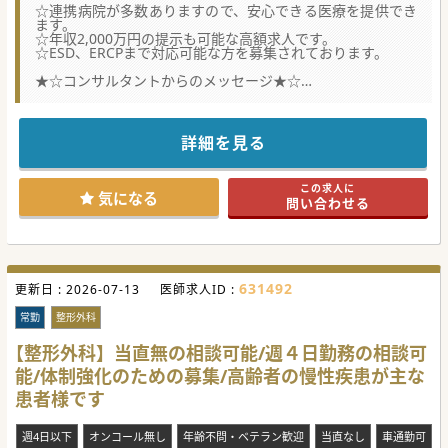
☆連携病院が多数ありますので、安心できる医療を提供でき
ます。
☆年収2,000万円の提示も可能な高額求人です。
☆ESD、ERCPまで対応可能な方を募集されております。
★☆コンサルタントからのメッセージ★☆
小郡市にある100床規模の病院です。
年間4,000例を超す内視鏡治療を行っていますが、今後更な
る件数増加のために医師を募集しています。
是非お気軽にお問合せください。
詳細を見る
この求人に
気になる
問い合わせる
631492
更新日 :
2026-07-13
医師求人ID :
常勤
整形外科
【整形外科】当直無の相談可能/週４日勤務の相談可
能/体制強化のための募集/高齢者の慢性疾患が主な
患者様です
週4日以下
オンコール無し
年齢不問・ベテラン歓迎
当直なし
車通勤可