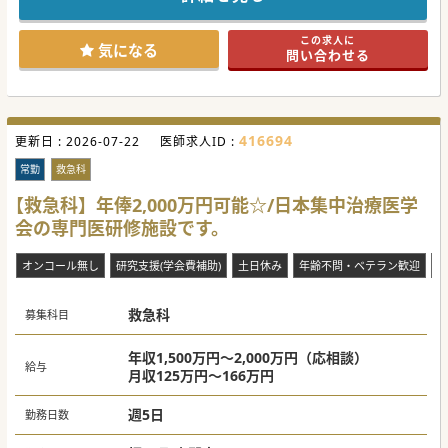
整形外科では、保存的治療、手術的治療を行っており、年間
手術件数も伸びている傾向です。
専門医をお持ちの先生を歓迎しており、資格によっては条件
この求人に
面を優遇いたします！
気になる
問い合わせる
ぜひご検討ください。
#秋入職可
416694
更新日 :
2026-07-22
医師求人ID :
常勤
救急科
【救急科】年俸2,000万円可能☆/日本集中治療医学
会の専門医研修施設です。
オンコール無し
研究支援(学会費補助)
土日休み
年齢不問・ベテラン歓迎
救
救急科
募集科目
年収1,500万円～2,000万円（応相談）
給与
月収125万円～166万円
週5日
勤務日数