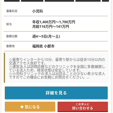
小児科
募集科目
年収1,400万円～1,700万円
給与
月給116万円～141万円
週4～5日(月～土)
勤務日数
福岡県 小郡市
勤務地
☆最寄りインターから10分、最寄り駅からは徒歩10分以内の
交通アクセス良好です。
☆運営法人は訪問診療などのクリニックを全国に多数展開し
ている法人ため、経営状態は安定しています。
☆小児科クリニックの求人は出回ることの少ない希少な求人
ですのでこの機会にお気軽にお問合せください。
【職場環境と雰囲気】
■スタッフ間の協力体制が充実しており、日々の診療におい
ても安心感を持って業務に取り組める環境が整っておりま
詳細を見る
す。
■患者様や共に働くスタッフと良好なコミュニケーションを
構築できる、協調性のある先生を求めております。
この求人に
■管理医師としてご活躍いただくため、責任とやりがいを感
気になる
問い合わせる
じながら診療に集中できる雰囲気が醸成されています。