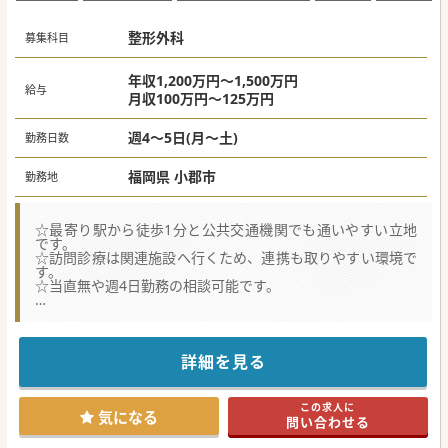
整形外科
募集科目
年収1,200万円～1,500万円
給与
月収100万円～125万円
週4～5日(月～土)
勤務日数
福岡県 小郡市
勤務地
☆最寄り駅から徒歩1分と公共交通機関でも通いやすい立地
です。
☆訪問診療は関連施設へ行くため、連携も取りやすい環境で
す。
☆当直無や週4日勤務の相談可能です。
★☆コンサルタントからのメッセージ★☆
小郡市にあるケアミックスの病院です。
訪問診療は施設のみで月2回程度のため、日々の業務は比較
的ゆったり勤務です。
詳細を見る
駅からのアクセスも抜群ですので、是非お気軽にお問合せ下
さい。
この求人に
#年度内入職可 #秋入職可
気になる
問い合わせる