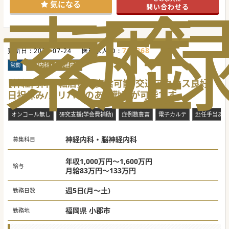
索
る
歴
#秋入職可
気になる
問い合わせる
708268
更新日 :
2026-07-24
医師求人ID :
常勤
神経内科・脳神経内科
【神経内科】転居費用支給可能/交通アクセス良好/
日祝休み/メリハリのある勤務が可能です
オンコール無し
研究支援(学会費補助)
症例数豊富
電子カルテ
赴任手当あり
神経内科・脳神経内科
募集科目
年収1,000万円～1,600万円
給与
月給83万円～133万円
週5日(月～土)
勤務日数
福岡県 小郡市
勤務地