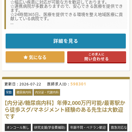
☆幅広い疾患に対応が可能な方を歓迎しております。
☆連携病院が多数ありますので、安心できる医療を提供でき
ます。
☆24時間365日、医療を提供できる環境を整え地域医療に貢
献している病院です。
★☆コンサルタントからのメッセージ★☆
小郡市にある100床規模の病院でエリア唯一の24時間体制の
救急病院です。
症例を多く経験したい先生はもちろん、いままでのご経験を
詳細を見る
活かして
キャリアアップを図りたい先生に最適な環境です。
少しでもご興味がございましたら、お気軽にお問合せくださ
この求人に
い。
気になる
問い合わせる
#秋入職可
598301
更新日 :
2026-07-22
医師求人ID :
常勤
糖尿病内科
内分泌・代謝内科
【内分泌/糖尿病内科】年俸2,000万円可能/最寄駅か
ら徒歩スグ/マネジメント経験のある先生は大歓迎
です
オンコール無し
研究支援(学会費補助)
年齢不問・ベテラン歓迎
救急対応なし