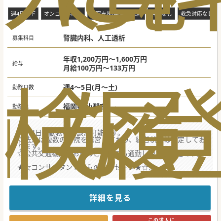
週4日以下
オンコール無し
研究支援(学会費補助)
当直なし
救急対応なし
腎臓内科、人工透析
募集科目
年収1,200万円～1,600万円
給与
月給100万円～133万円
検
な
履
週4～5日(月～土)
勤務日数
福岡県 小郡市
勤務地
☆週4日～勤務の相談が可能です。
☆法人は複数の病院を運営しており、経営状態は安定してお
ります。
☆公共交通機関、お車のどちらでも通勤しやすい立地です。
★☆コンサルタントからのメッセージ★☆
透析管理をご担当いただける常勤医師を募集しております。
勤務開始時期はご相談可能ですのでご希望をお聞かせ下さ
い。
外来透析、入院透析のどちらの対応もございます。
詳細を見る
当直・オンコール無の勤務の相談も可能ですので、
ご興味がございましたらお気軽にお問い合わせください。
この求人に