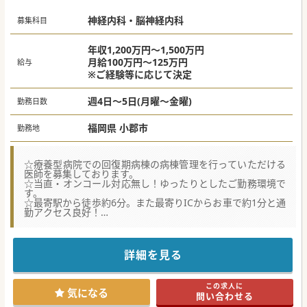
神経内科・脳神経内科
募集科目
年収1,200万円～1,500万円
月給100万円～125万円
給与
※ご経験等に応じて決定
週4日～5日(月曜～金曜)
勤務日数
福岡県 小郡市
勤務地
☆療養型病院での回復期病棟の病棟管理を行っていただける
医師を募集しております。
☆当直・オンコール対応無し！ゆったりとしたご勤務環境で
す。
☆最寄駅から徒歩約6分。また最寄りICからお車で約1分と通
勤アクセス良好！
★☆コンサルタントからのメッセージ★☆
療養型慢性期病院にて、診療体制の充実化を目的とした常勤
医師の募集を行っております。
詳細を見る
土日祝休みや当直無の相談が可能ですのでメリハリのある安
定したご勤務環境が特徴的です。
母体は複数の病院を経営している法人様で、経営状態も安定
この求人に
しております。
気になる
問い合わせる
最寄りインターからも5分程度と交通アクセスも良好ですの