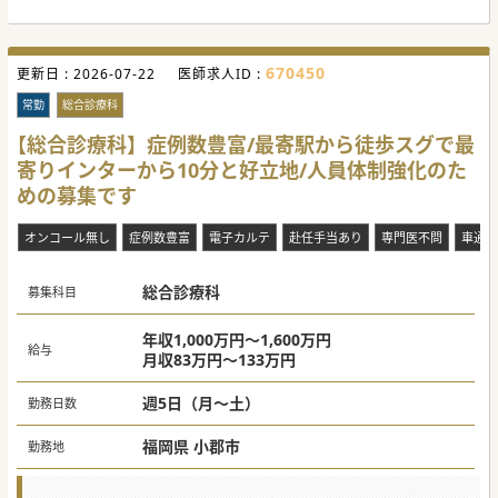
【募集背景】
■クリニックのすぐ近くには小学校や保育園、学童保育があ
り、地域の子供たちの健康を守るための立地条件に恵まれて
おり強い需要があります。
670450
更新日 :
■地域の未来を担う子供たちの健康維持に貢献するため、こ
2026-07-22
医師求人ID :
れまでの経験を活かして活躍いただける小児科医の先生の力
が必要とされております。
常勤
総合診療科
■クリニックは交通アクセスも良く、最寄りインターから10
分、最寄り駅からは徒歩10分以内と通勤に便利な環境が整っ
【総合診療科】症例数豊富/最寄駅から徒歩スグで最
ています。
寄りインターから10分と好立地/人員体制強化のた
【具体的な医療機関情報】
めの募集です
■小児科クリニックの求人は非常に希少で出回ることが少な
く、安定した法人基盤で管理医師としてのスキルアップが見
込める環境となっております。
オンコール無し
症例数豊富
電子カルテ
赴任手当あり
専門医不問
車通勤
■運営法人は訪問診療などのクリニックを全国に多数展開し
ており、経営状態が安定しているため安心して長く勤務でき
る基盤があります。
総合診療科
■週4日勤務や当直・オンコール無などメリハリのある勤務
募集科目
が出来る環境となっておりますので、子育て中の方も働きや
すい環境です。
年収1,000万円～1,600万円
給与
#秋入職可
月収83万円～133万円
週5日（月～土）
勤務日数
福岡県 小郡市
勤務地