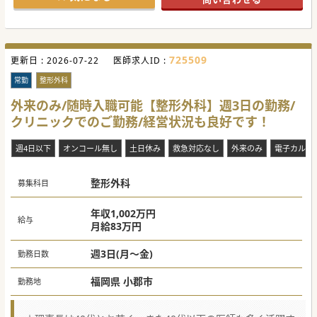
725509
更新日 :
2026-07-22
医師求人ID :
常勤
整形外科
外来のみ/随時入職可能【整形外科】週3日の勤務/
クリニックでのご勤務/経営状況も良好です！
週4日以下
オンコール無し
土日休み
救急対応なし
外来のみ
電子カルテ
整形外科
募集科目
年収1,002万円
給与
月給83万円
週3日(月～金)
勤務日数
福岡県 小郡市
勤務地