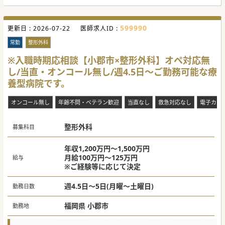
599990
更新日 :
2026-07-22
医師求人ID :
常勤
整形外科
※入職時期応相談【小郡市×整形外科】オペ対応無
し/当直・オンコール無し/週4.5日～ご勤務可能な療
養型病院です。
オンコール無し
年齢不問・ベテラン歓迎
当直なし
救急対応なし
電子カル
整形外科
募集科目
年収1,200万円～1,500万円
月給100万円～125万円
給与
※ご経験等に応じて決定
週4.5日～5日(月曜～土曜日)
勤務日数
福岡県 小郡市
勤務地