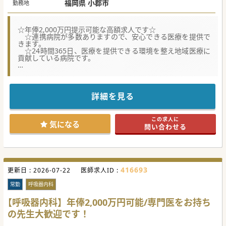
福岡県 小郡市
勤務地
☆年俸2,000万円提示可能な高額求人です☆
☆連携病院が多数ありますので、安心できる医療を提供で
きます。
☆24時間365日、医療を提供できる環境を整え地域医療に
貢献している病院です。
★☆コンサルタントからのメッセージ★☆
小郡市にある100床規模の病院です。年間4,000例を超す内
視鏡治療を行っていますが、
今後更なる件数増加のために医師を募集しています。
詳細を見る
血管内治療にご興味をお持ちの先生、大歓迎です！
#秋入職可
この求人に
気になる
問い合わせる
416693
更新日 :
2026-07-22
医師求人ID :
常勤
呼吸器内科
【呼吸器内科】年俸2,000万円可能/専門医をお持ち
の先生大歓迎です！