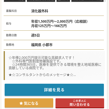
消化器外科
募集科目
年収1,500万円～2,000万円（応相談）
給与
月収125万円～166万円
週5日
勤務日数
福岡県 小郡市
勤務地
☆年俸2,000万円提示可能な高額求人です！
☆外科専門医制度修練施設です。
☆24時間365日、医療を提供できる環境を整え地域医療に
貢献している病院です。
★☆コンサルタントからのメッセージ★☆
小郡市にある100床規模の病院です。
消化器外科では特に腹腔鏡手術に尽力しており、胆石症、
ヘルニアから大腸・胃がん等に対し侵襲の少ない外科治療を
行っています。
詳細を見る
年間4,000例を超す内視鏡治療を行っていますが、今後更
なる件数増加のために医師を募集しています。
専門医を目指すドクター、指導的立場のドクター、どちら
この求人に
も積極的に募集しています。
気になる
問い合わせる
また開業支援も行っていますので、ぜひご検討ください！