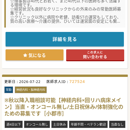
☆理事長は40代とお若く、また40代以下の医師も多く活躍す
る環境です。
☆経営状況も良好なクリニックからの外来のみの常勤医師募
集です。
☆クリニック以外に病院や老健、訪看STの運営もしており、
質の高い医療～介護の提供、ひいては運営面の安定にも繋が
っています。
★☆コンサルタントからのメッセージ★☆
希少な整形外科の外来対応のみの募集です。
詳細を見る
週3日勤務で当直・オンコールはもちろんありませんので、
少しでもご興味がございましたら、お気軽にお問合せくださ
い。
この求人に
気になる
問い合わせる
#秋入職可
727524
更新日 :
2026-07-22
医師求人ID :
常勤
神経内科・脳神経内科
※秋以降入職相談可能【神経内科×回リハ病床メイ
ン】当直・オンコール無し/土日祝休み/体制強化の
ための募集です［小郡市］
週4日以下
オンコール無し
土日休み
年齢不問・ベテラン歓迎
当直なし