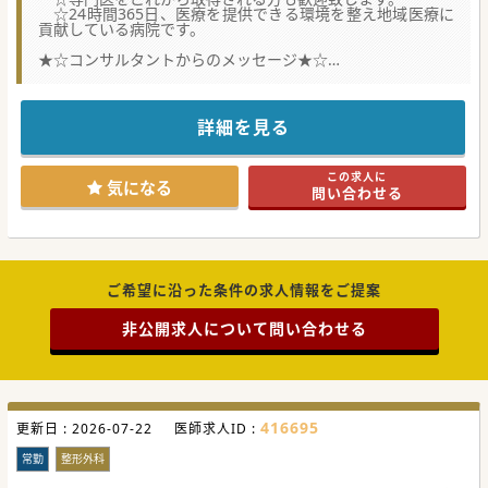
☆24時間365日、医療を提供できる環境を整え地域医療に
貢献している病院です。
★☆コンサルタントからのメッセージ★☆
小郡市にある100床規模の病院です。心カテ可能な先生大歓
迎です。
専門医研修施設ですので、これから専門医を取得しようと考
えている方も
詳細を見る
是非ご応募ください。
#秋入職可
この求人に
気になる
問い合わせる
ご希望に沿った条件の求人情報をご提案
非公開求人について問い合わせる
416695
更新日 :
2026-07-22
医師求人ID :
常勤
整形外科