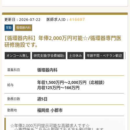
#秋入職可
416697
更新日 :
2026-07-22
医師求人ID :
常勤
循環器内科
【循環器内科】年俸2,000万円可能☆/循環器専門医
研修施設です。
オンコール無し
研究支援(学会費補助)
土日休み
年齢不問・ベテラン歓迎
救
循環器内科
募集科目
年収1,500万円～2,000万円（応相談）
給与
月収125万円～166万円
週5日
勤務日数
福岡県 小郡市
勤務地
☆年俸2,000万円提示可能な高額求人です☆
☆専門医をこれから取得される方も歓迎致します。