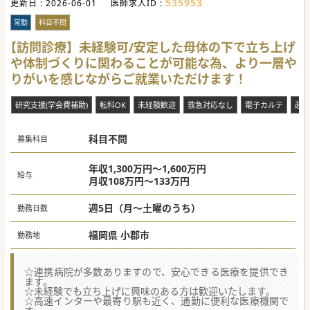
535953
更新日 :
2026-06-01
医師求人ID :
常勤
科目不問
【訪問診療】未経験可/安定した母体の下で立ち上げ
や体制づくりに関わることが可能な為、より一層や
りがいを感じながらご就業いただけます！
研究支援(学会費補助)
転科OK
未経験歓迎
救急対応なし
電子カルテ
赴任
科目不問
募集科目
年収1,300万円～1,600万円
給与
月収108万円～133万円
週5日（月～土曜のうち）
勤務日数
福岡県 小郡市
勤務地
☆連携病院が多数ありますので、安心できる医療を提供でき
ます。
☆未経験でも立ち上げに興味のある方は歓迎いたします。
☆高速インターや最寄り駅も近く、通勤に便利な医療機関で