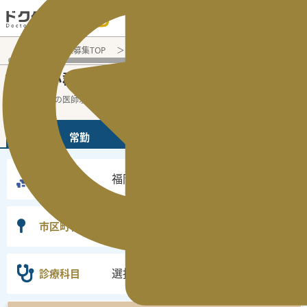
電話でのお問い合わせ：平日9:30-19:00
医師転職・求人募集TOP
常勤求人検索
福岡県 医師求人
福
福岡県小郡市
常勤医師求人・転職情報
の
福岡県の常勤の医師求人の検索結果です。
...
続きを読む▼
常勤
非常勤
福岡県
勤務地
小郡市
市区町村
選択なし
診療科目