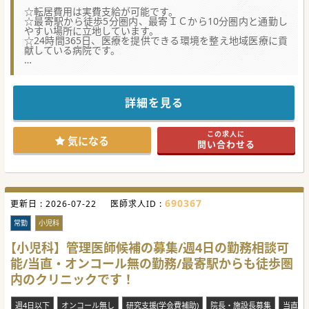
☆転居費用は実費支給が可能です。
☆最寄駅から徒歩5分圏内、最寄ＩＣから10分圏内と通勤し
やすい場所に立地しています。
☆24時間365日、医療を提供できる環境を整え地域医療に貢
献している病院です。
★☆コンサルタントからのメッセージ★☆
小郡市にある100床規模の病院です。2次救急病院で
エリア唯一の24時間体制の救急病院です。
症例を多く経験したい先生はもちろん、いままでのご経験を
詳細を見る
活かして
キャリアアップを図りたい先生にはうってつけの環境です。
少しでもご興味がございましたら、お気軽にお問合せくださ
この求人に
い。
気になる
問い合わせる
#秋入職可
690367
更新日 :
2026-07-22
医師求人ID :
常勤
小児科
【小児科】管理医師候補の募集/週4日の勤務相談可
能/当直・オンコール無の勤務/最寄駅からも徒歩圏
内のクリニックです！
週4日以下
オンコール無し
研究支援(学会費補助)
院長・施設長募集
当直な