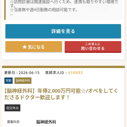
☆訪問診療は関連施設へ行くため、連携も取りやすい環境で
す。
☆当直無や週4日勤務の相談可能です。
★☆コンサルタントからのメッセージ★☆
小郡市にあるケアミックスの病院です。
健診や内視鏡検査を行っていますが、日々の業務は比較的ゆ
ったり勤務です。
詳細を見る
駅からのアクセスも抜群ですので、是非お気軽にお問合せ下
さい。
この求人に
#年度内入職可 #秋入職可
気になる
問い合わせる
416692
更新日 :
2026-06-15
医師求人ID :
常勤
脳神経外科
【脳神経外科】年俸2,000万円可能☆/オペをしてく
ださるドクター歓迎します！
祝日休み
脳神経外科
募集科目