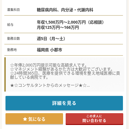
糖尿病内科、内分泌・代謝内科
募集科目
年収1,500万円～2,000万円（応相談）
給与
月収125万円～166万円
週5日（月～土）
勤務日数
福岡県 小郡市
勤務地
☆年俸2,000万円提示可能な高額求人です。
☆マネジメント経験があるかた方は大歓迎でございます。
☆24時間365日、医療を提供できる環境を整え地域医療に貢
献している病院です。
★☆コンサルタントからのメッセージ★☆
小郡市にある100床規模の病院です。2次救急病院で
エリア唯一の24時間体制の救急病院です。
症例を多く経験したい先生はもちろん、いままでのご経験を
活かして
詳細を見る
キャリアアップを図りたい先生にはうってつけの環境です。
少しでもご興味がございましたら、お気軽にお問合せくださ
い。
この求人に
気になる
問い合わせる
#秋入職可