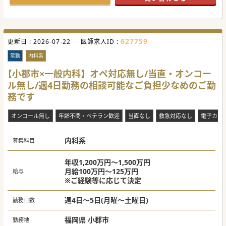
#秋入職可
627759
更新日 :
2026-07-22
医師求人ID :
常勤
内科系
【小郡市×一般内科】オペ対応無し/当直・オンコー
ル無し/週4日勤務の相談可能なご負担少なめのご勤
務です
オンコール無し
年齢不問・ベテラン歓迎
当直なし
救急対応なし
電子カル
内科系
募集科目
年収1,200万円～1,500万円
月給100万円～125万円
給与
※ご経験等に応じて決定
週4日～5日(月曜～土曜日)
勤務日数
福岡県 小郡市
勤務地