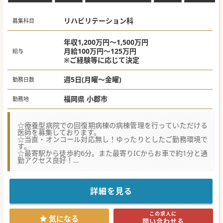
リハビリテーション科
募集科目
年収1,200万円～1,500万円
月給100万円～125万円
給与
※ご経験等に応じて決定
週5日(月曜～金曜)
勤務日数
福岡県 小郡市
勤務地
☆療養型病院での回復期病棟の病棟管理を行っていただける
医師を募集しております。
☆当直・オンコール対応無し！ゆったりとしたご勤務環境で
す。
☆最寄駅から徒歩約6分。また最寄りICからお車で約1分と通
勤アクセス良好！
★☆コンサルタントからのメッセージ★☆
療養型慢性期病院にて、診療体制の充実化を目的とした常勤
医師の募集を行っております。
詳細を見る
土日祝休みや当直無の相談が可能ですのでメリハリのある安
定したご勤務環境が特徴的です。
最寄りインターからも5分程度と交通アクセスも良好ですの
この求人に
で、
気になる
問い合わせる
ご興味ございましたら是非ともお問合せくださいませ。