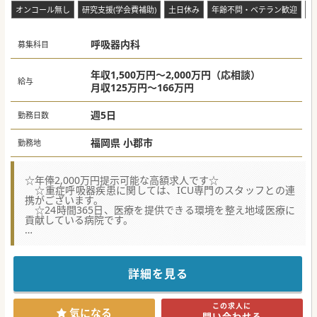
オンコール無し
研究支援(学会費補助)
土日休み
年齢不問・ベテラン歓迎
救
呼吸器内科
募集科目
年収1,500万円～2,000万円（応相談）
給与
月収125万円～166万円
週5日
勤務日数
福岡県 小郡市
勤務地
☆年俸2,000万円提示可能な高額求人です☆
☆重症呼吸器疾患に関しては、ICU専門のスタッフとの連
携がございます。
☆24時間365日、医療を提供できる環境を整え地域医療に
貢献している病院です。
★☆コンサルタントからのメッセージ★☆
小郡市にある100床規模の病院で、開業支援も行っていま
す。
年間4,000例を超す内視鏡治療を行っていますが、今後更な
詳細を見る
る件数増加のために医師を募集しています。
ご興味をお持ちの先生、大歓迎です！
この求人に
#秋入職可
気になる
問い合わせる