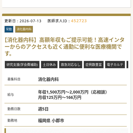
で、ご興味ございましたら是非ともお問合せくださいませ。
#秋入職可
452723
更新日 :
2026-07-13
医師求人ID :
常勤
消化器内科
【消化器内科】高額年収もご提示可能！高速インタ
ーからのアクセスも近く通勤に便利な医療機関で
す。
研究支援(学会費補助)
土日休み
救急対応なし
症例数豊富
電子カルテ
赴
消化器内科
募集科目
年収1,500万円～2,000万円（応相談）
給与
月収125万円～166万円
週5日
勤務日数
福岡県 小郡市
勤務地