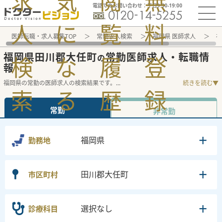
求
気
閲
無
電話でのお問い合わせ：平日9:30-19:00
人
に
覧
料
医師転職・求人募集TOP
常勤求人検索
福岡県 医師求人
福
福岡県田川郡大任町
常勤医師求人・転職情
検
な
履
登
の
報
福岡県の常勤の医師求人の検索結果です。
...
続きを読む▼
索
る
歴
録
常勤
非常勤
福岡県
勤務地
田川郡大任町
市区町村
選択なし
診療科目