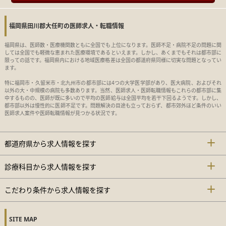
福岡県田川郡大任町の医師求人・転職情報
福岡県は、医師数・医療機関数ともに全国でも上位になります。医師不足・病院不足の問題に関
しては全国でも軽微な恵まれた医療環境であるといえます。しかし、あくまでもそれは都市部に
限っての話です。福岡県内における地域医療格差は全国の都道府県同様に切実な問題となってい
ます。
特に福岡市・久留米市・北九州市の都市部には4つの大学医学部があり、医大病院、およびそれ
以外の大・中規模の病院も多数あります。当然、医師求人・医師転職情報もこれらの都市部に集
中するものの、医師が既に多いので平均の医師給与は全国平均を若干下回るようです。しかし、
都市部以外は慢性的に医師不足です。問題解決の目途も立っておらず、都市郊外ほど条件のいい
医師求人案件や医師転職情報が見つかる状況です。
都道府県から求人情報を探す
診療科目から求人情報を探す
こだわり条件から求人情報を探す
SITE MAP