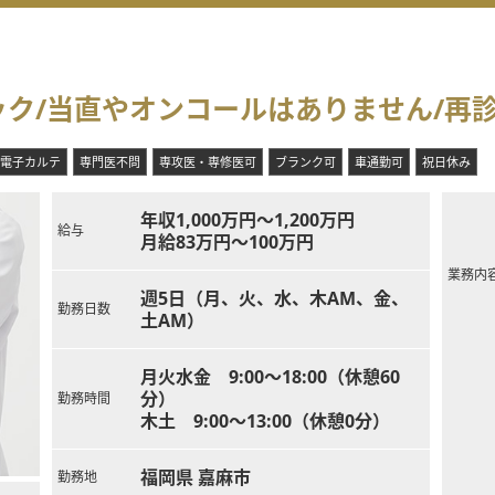
ク/当直やオンコールはありません/再診
電子カルテ
専門医不問
専攻医・専修医可
ブランク可
車通勤可
祝日休み
年収1,000万円～1,200万円
給与
月給83万円～100万円
業務内
週5日（月、火、水、木AM、金、
勤務日数
土AM）
月火水金 9:00～18:00（休憩60
分）
勤務時間
木土 9:00～13:00（休憩0分）
福岡県 嘉麻市
勤務地