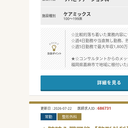
ケアミックス
施設種別
100～199床
☆比較的落ち着いた業務内容に
☆週4日勤務や当直無し勤務、
☆週5日勤務で最大年収1,80
★☆コンサルタントからのメッ
福岡県嘉麻市で地域に根付いた
ワークライフバランスが維持し
時短勤務の相談ですので、育児
詳細を見る
実際に時短勤務制度を活用しな
少しでもご興味がございました
#秋入職可
686731
更新日 :
2026-07-22
医師求人ID :
常勤
整形外科