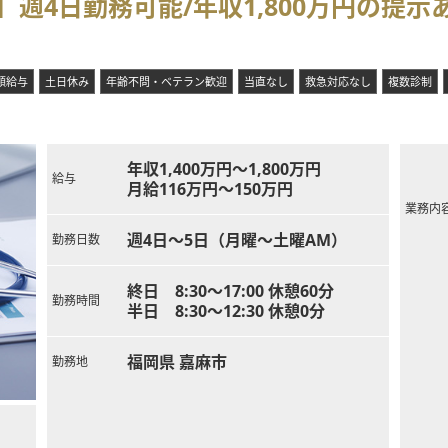
週4日勤務可能/年収1,800万円の提示
額給与
土日休み
年齢不問・ベテラン歓迎
当直なし
救急対応なし
複数診制
年収1,400万円～1,800万円
給与
月給116万円～150万円
業務内
週4日～5日（月曜～土曜AM）
勤務日数
終日 8:30～17:00 休憩60分
勤務時間
半日 8:30～12:30 休憩0分
福岡県 嘉麻市
勤務地