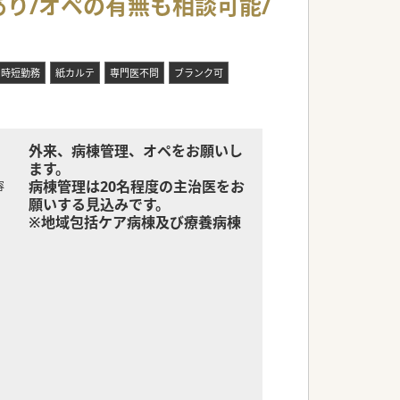
あり/オペの有無も相談可能/
時短勤務
紙カルテ
専門医不問
ブランク可
外来、病棟管理、オペをお願いし
ます。
病棟管理は20名程度の主治医をお
容
願いする見込みです。
※地域包括ケア病棟及び療養病棟