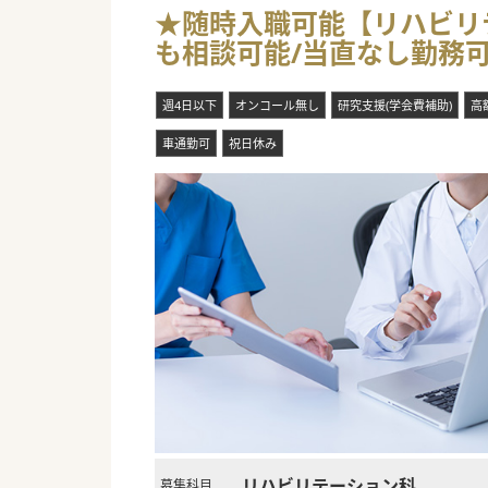
★随時入職可能【リハビリテ
も相談可能/当直なし勤務
週4日以下
オンコール無し
研究支援(学会費補助)
高
車通勤可
祝日休み
リハビリテーション科
募集科目