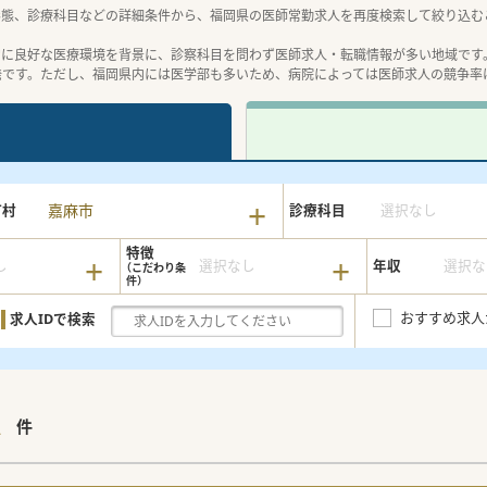
形態、診療科目などの詳細条件から、福岡県の医師常勤求人を再度検索して絞り込む
常に良好な医療環境を背景に、診察科目を問わず医師求人・転職情報が多い地域です
発です。ただし、福岡県内には医学部も多いため、病院によっては医師求人の競争率
嘉麻市
町村
診療科目
選択なし
特徴
し
選択なし
年収
選択な
おすすめ求人
求人IDで検索
1
件