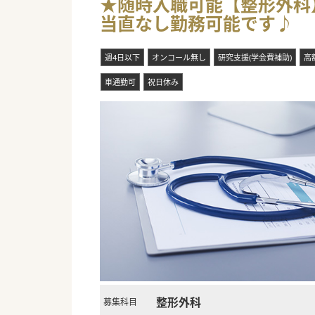
★随時入職可能【整形外科】
当直なし勤務可能です♪
週4日以下
オンコール無し
研究支援(学会費補助)
高
車通勤可
祝日休み
整形外科
募集科目