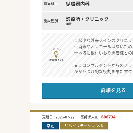
循環器内科
募集科目
診療所・クリニック
施設種別
0床
☆希少な外来メインのクリニッ
☆当直やオンコールはないため
☆地域に根付いおり患者様との
★☆コンサルタントからのメッ
かかりつけ的な役割を果たすク
外来、訪問診療を行っており地
患者数の増加に伴う医師採用で
詳細を見る
基本的には外来をお任せするこ
オンコールの対応は必要ありま
少しでもご興味がございました
#秋入職可
686734
更新日 :
2026-07-22
医師求人ID :
常勤
リハビリテーション科