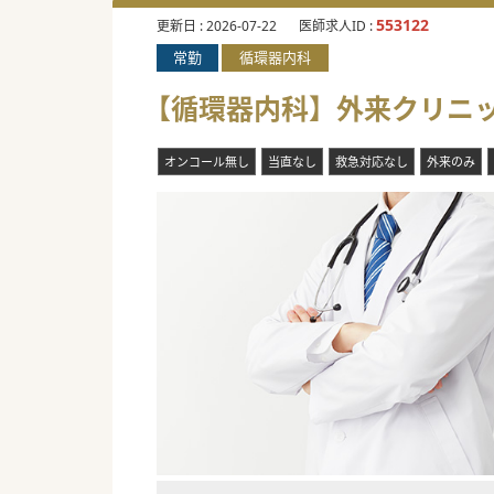
553122
更新日 :
2026-07-22
医師求人ID :
常勤
循環器内科
【循環器内科】外来クリニッ
オンコール無し
当直なし
救急対応なし
外来のみ