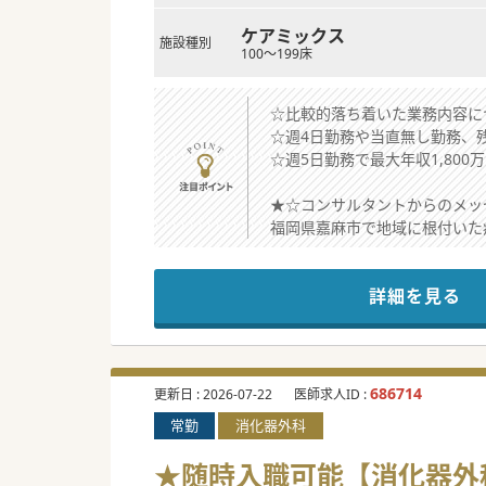
ケアミックス
施設種別
100～199床
☆比較的落ち着いた業務内容に
☆週4日勤務や当直無し勤務、
☆週5日勤務で最大年収1,80
★☆コンサルタントからのメッ
福岡県嘉麻市で地域に根付いた
ワークライフバランスが維持し
時短勤務の相談ですので、育児
詳細を見る
実際に時短勤務制度を活用しな
少しでもご興味がございました
#秋入職可
686714
更新日 :
2026-07-22
医師求人ID :
常勤
消化器外科
★随時入職可能【消化器外科