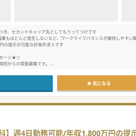
つき、セカンドキャリア先としてもうってつけです
残業もほどんど発生しないなど、ワークライフバランスが維持しやすい
0万円の提示が可能な好条件求人です
セージ★☆
病院からの常勤募集です。
やすい環境であること魅力の1つですが、
との両立を考える先生にもオススメできる求人です。
がらお勤めの先生もいらっしゃいますので、
気になる
ら、お気軽にお問合せください。
】週4日勤務可能/年収1,800万円の提