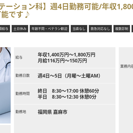
ーション科】週4日勤務可能/年収1,80
可能です♪
額給与
土日休み
年齢不問・ベテラン歓迎
当直なし
救急対応なし
複数診制
年収1,400万円～1,800万円
給与
月給116万円～150万円
業務内
週4日～5日（月曜～土曜AM）
勤務日数
終日 8:30～17:00 休憩60分
勤務時間
半日 8:30～12:30 休憩0分
福岡県 嘉麻市
勤務地