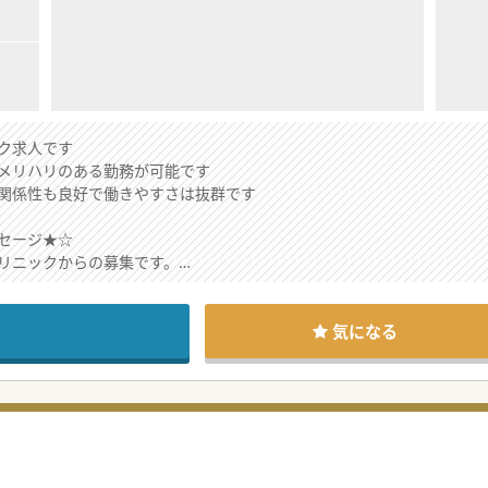
ク求人です
メリハリのある勤務が可能です
関係性も良好で働きやすさは抜群です
セージ★☆
リニックからの募集です。
域からの信頼も厚いクリニックです。
す。
とになります。
気になる
せんので業務のメリハリはつけやすい環境です。
ら、お気軽にお問合せください。