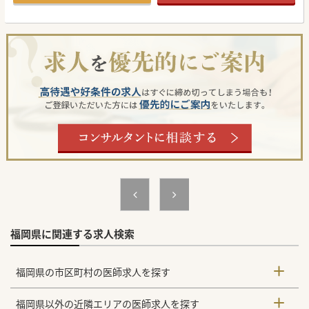
【具体的な医療機関情報】
■福岡市内に位置する地域密着型の病院であり、最寄り駅か
ら徒歩5分以内という抜群のアクセスを誇っています。
■マイカーでの通勤も許可されているため、天候に左右され
ることなく毎日の通勤が非常に快適な環境となります。
■新設された健診センターや充実したリハビリ体制を備え、
予防から急性期、在宅まで幅広く対応しています。
【やりがい】
■ご自身のこれまでの経験や業務内容に応じて、年収1,700
万円以上の高額提示も期待できる点が魅力となります。
■プライマリケア的な知見を活かし、外来・病棟や訪問診療
を通じて急性期から在宅まで地域の患者に深く貢献できま
す。
■病床数は比較的少なく、持受け患者数も多くはないため、
患者様に寄り添いやすい環境が整っています。
#秋入職可
福岡県に関連する求人検索
福岡県の市区町村の医師求人を探す
福岡県以外の近隣エリアの医師求人を探す