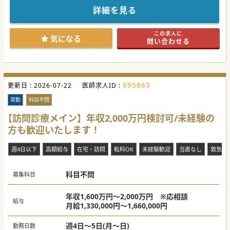
医の先生を招聘する運びとなりました。
詳細を見る
■更に専門性の高い腎臓内科クリニックへの転換を図るため
に、新しい医師の招聘後にCKD外来を設置予定です。
■将来的には管理医師等のマネジメントに挑戦をしたいとい
この求人に
う先生のご応募を歓迎しています。
気になる
問い合わせる
【具体的な医療機関情報】
■綺麗な透析室には30床のベッドを備え、現在は60名ほどの
患者様へきめ細やかな治療を提供しています。
■水曜午後や土曜は非常勤医師らが診療を行うため、オンオ
フの切り替えが明確な勤務体制です。
695863
更新日 :
■効率重視の短時間透析ではなく、4～6時間の長時間透析を
2026-07-22
医師求人ID :
行うことで患者様の体への負担を軽減させています。
常勤
科目不問
【職場環境と雰囲気】
■経営業務は事務部門が担いまた現場管理は優秀なの看護師
【訪問診療メイン】年収2,000万円検討可/未経験の
長が行うため、先生方は診療に集中できる環境です。
方も歓迎いたします！
■大学医局との関わりは少なからずあるものの、出身大学に
関わらずご応募いただくことが可能です。
■最寄駅から徒歩数分という好立地にありながら、車通勤も
週4日以下
高額給与
在宅・訪問
転科OK
未経験歓迎
当直なし
救急対
可能で毎日の通勤負担が非常に少ないです。
科目不問
募集科目
#秋入職可
年収1,600万円～2,000万円 ※応相談
給与
月給1,330,000円～1,660,000円
週4日～5日(月～日)
勤務日数