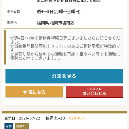
※ご経験や勤務日数等に応じて調整
週4～5日(月曜～土曜日)
勤務日数
福岡県 福岡市城南区
勤務地
☆週4日～OK！勤務希望曜日等ございましたらお知らせくだ
さい。
☆当直免除相談可能！メリハリのあるご勤務環境が特徴的で
す。
☆最寄り駅から徒歩での通勤も可能！車やバス等でも通勤に
便利な立地でございます。
★☆コンサルタントからのメッセージ☆★
福岡市城南区の病院での更なる体制強化を目的として内科医
師募集です。
詳細を見る
外来と病棟管理、訪問診療を中心にお任せ致しますが、業務
のバランス等はご希望等を踏まえて決定致します。
週4日のご勤務からOKで当直・オンコールの免除も可能！
この求人に
ご興味ございましたらお気軽にお問合せくださいませ。
気になる
問い合わせる
#秋入職可
624807
更新日 :
2026-07-22
医師求人ID :
常勤
緩和ケア