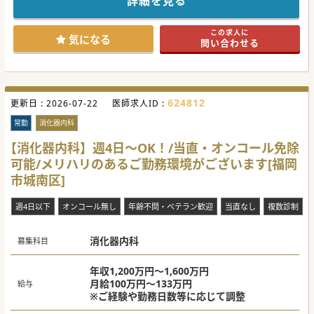
詳細を見る
外来と病棟管理、訪問診療を中心にお任せ致しますが、業務
のバランス等はご希望等を踏まえて決定致します。
週4日のご勤務からOKで当直・オンコールの免除も可能！
この求人に
ご興味ございましたらお気軽にお問合せくださいませ。
気になる
問い合わせる
#秋入職可
624812
更新日 :
2026-07-22
医師求人ID :
常勤
消化器内科
【消化器内科】週4日～OK！/当直・オンコール免除
可能/メリハリのあるご勤務環境がございます[福岡
市城南区]
週4日以下
オンコール無し
年齢不問・ベテラン歓迎
当直なし
複数診制
消化器内科
募集科目
年収1,200万円～1,600万円
月給100万円～133万円
給与
※ご経験や勤務日数等に応じて調整