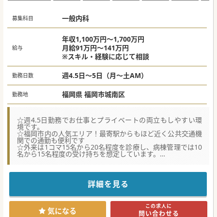
一般内科
募集科目
年収1,100万円～1,700万円
月給91万円～141万円
給与
※スキル・経験に応じて相談
週4.5日～5日（月～土AM）
勤務日数
福岡県 福岡市城南区
勤務地
☆週4.5日勤務でお仕事とプライベートの両立もしやすい環
境です。
☆福岡市内の人気エリア！最寄駅からもほど近く公共交通機
関での通勤も便利です
☆外来は1コマ15名から20名程度を診療し、病棟管理では10
名から15名程度の受け持ちを想定しています。
【職場環境と雰囲気】
■週4.5日勤務で当直やオンコールもなく、仕事とプライベ
ートのメリハリをつけて働ける環境が整っています。
詳細を見る
■土日祝日が休みであるため、予定が立てやすく家族や趣味
の時間をしっかりと確保することが可能です。
■外来は複数診制を導入しており、医師同士で協力し合える
この求人に
ため、負担が少なく風通しの良い組織風土です。
気になる
問い合わせる