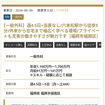
719688
更新日 :
2026-06-30
医師求人ID :
常勤
一般外科
【一般外科】週4.5日×当直なし/六本松駅から徒歩5
分/外来から在宅まで幅広く学べる環境/プライベー
トも充実の働きやすさが魅力です［福岡市城南区］
オンコール無し
高額給与
土日休み
当直なし
複数診制
紙カルテ
専門
一般外科
募集科目
年収1,100万円～1,700万円
月給91万円～141万円
給与
※スキル・経験に応じて相談
週4.5日～5日（月～土AM）
勤務日数
福岡県 福岡市城南区
勤務地