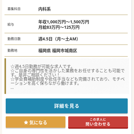
内科系
募集科目
年収1,000万円～1,500万円
給与
月給83万円～125万円
週4.5日（月～土AM）
勤務日数
福岡県 福岡市城南区
勤務地
☆週4.5日勤務が可能な求人です。
☆ご自身の専門性を活かした業務をお任せすることも可能で
す。是非ご相談ください！
☆学会費補助制度や赴任手当なども完備されており、モチベ
ーションを高く保ちながら働けます。
【募集背景】
■地域に密着した病院づくりをさらに推し進め、より多くの
患者様に温かい医療を提供するための医師募集です。
■現在在籍している医師の高齢化に伴い、将来の診療体制を
詳細を見る
見据えて新たな力となってくださる先生を求めます。
■患者様や医療スタッフと良好なコミュニケーションを取り
ながら、地域医療を支えていただける人材が必要です。
この求人に
気になる
問い合わせる
【職場環境と雰囲気】
■最寄り駅から徒歩圏内でアクセスも良好であり、通勤の負
担を感じることなく日々の業務に専念できます。