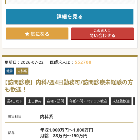
★☆コンサルタントからのメッセージ☆★
福岡市城南区の病院での更なる体制強化を目的として緩和ケ
アの対応をお願いできる医師を募集しています。
詳細を見る
外来と病棟管理を中心にお任せ致しますが、業務のバランス
等はご希望等を踏まえて決定致します。
週4日のご勤務からOKで当直・オンコールの免除も可能！
この求人に
ご興味ございましたらお気軽にお問合せくださいませ。
気になる
問い合わせる
#秋入職可
552708
更新日 :
2026-07-22
医師求人ID :
常勤
内科系
【訪問診療】内科/週4日勤務可/訪問診療未経験の方
も歓迎！
週4日以下
土日休み
在宅・訪問
年齢不問・ベテラン歓迎
未経験歓迎
当
内科系
募集科目
年収1,000万円～1,800万円
給与
月給 83万円～150万円