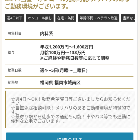
ご勤務環境がございます。
週4日以下
オンコール無し
在宅・訪問
年齢不問・ベテラン歓迎
当直なし
内科系
募集科目
年収1,200万円～1,600万円
月給100万円～133万円
給与
※ご経験や勤務日数等に応じて調整
週4～5日(月曜～土曜日)
勤務日数
福岡県 福岡市城南区
勤務地
☆週4日～OK！勤務希望曜日等ございましたらお知らせくだ
さい。
☆当直免除相談可能！メリハリのあるご勤務環境が特徴的で
す。
☆最寄り駅から徒歩での通勤も可能！車やバス等でも通勤に
便利な立地でございます。
★☆コンサルタントからのメッセージ☆★
福岡市城南区の病院での更なる体制強化を目的として内科医
師募集です。