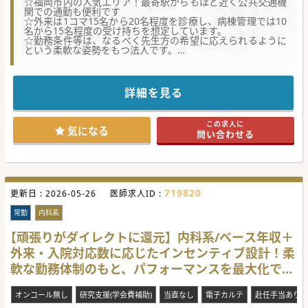
☆福岡市内の人気エリア！最寄駅からもほど近く公共交通機
関での通勤も便利です
☆外来は1コマ15名から20名程度を診療し、病棟管理では10
名から15名程度の受け持ちを想定しています。
☆勤務条件等は、なるべく先生方の希望に応えられるように
という柔軟な姿勢をもつ法人です。
【職場環境と雰囲気】
■週4.5日勤務で当直やオンコールもなく、仕事とプライベ
ートのメリハリをつけて働ける環境が整っています。
詳細を見る
■土日祝日が休みであるため、予定が立てやすく家族や趣味
の時間をしっかりと確保することが可能です。
■外来は複数診制を導入しており、医師同士で協力し合える
この求人に
ため、負担が少なく風通しの良い組織風土です。
気になる
問い合わせる
【具体的な医療機関情報】
■福岡市内に位置する地域密着型の病院であり、最寄り駅か
ら徒歩5分以内という抜群のアクセスを誇っています。
■マイカーでの通勤も許可されているため、天候に左右され
ることなく毎日の通勤が非常に快適な環境となります。
719820
更新日 :
■新設された健診センターや充実したリハビリ体制を備え、
2026-05-26
医師求人ID :
予防から急性期、在宅まで幅広く対応しています。
常勤
内科系
【やりがい】
■ご自身のこれまでの経験や業務内容に応じて、年収1,700
【頑張りがダイレクトに還元】内科系/ベース年収＋
万円以上の高額提示も期待できる点が魅力となります。
外来・入院対応数に応じたインセンティブ設計！柔
■外科的な知見を活かし、外来・病棟や訪問診療を通じて急
性期から在宅まで地域の患者に深く貢献できます。
軟な勤務体制のもと、パフォーマンスを最大化でき
■病床数は比較的少なく、持受け患者数も多くはないため、
患者様に寄り添いやすい環境が整っています。
る環境です！
オンコール無し
研究支援(学会費補助)
当直なし
電子カルテ
赴任手当あり
#秋入職可