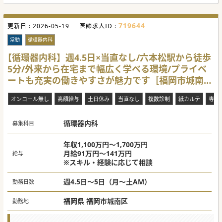
■医療に加え福祉の分野にわたり、関連施設が非常に充実し
ており安心して治療に専念できる環境です。
■24時間体制の託児所を完備しているため、小さなお子様が
719644
更新日 :
いる先生も安心してご勤務いただける職場です。
2026-05-19
医師求人ID :
【具体的な医療機関情報】
常勤
循環器内科
■福岡市内にあるケアミックス病院であり、大学病院や公的
病院などの専門病院と密接な連携を取っております。
【循環器内科】週4.5日×当直なし/六本松駅から徒歩
■毎月の当直勤務は2回～4回程度お願いしておりますが、免
5分/外来から在宅まで幅広く学べる環境/プライベ
除の相談も可能ですのでライフスタイルに合わせた働き方が
可能です。
ートも充実の働きやすさが魅力です［福岡市城南
■外来や入院の対応数に応じて基本給から手当が加算される
仕組みがあり、頑張りをしっかりと評価する体制です。
区］
オンコール無し
高額給与
土日休み
当直なし
複数診制
紙カルテ
専門
#秋入職可
循環器内科
募集科目
年収1,100万円～1,700万円
月給91万円～141万円
給与
※スキル・経験に応じて相談
週4.5日～5日（月～土AM）
勤務日数
福岡県 福岡市城南区
勤務地