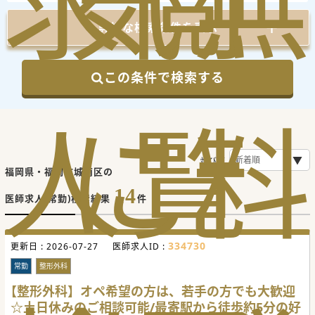
求
気
閲
無
詳細な検索条件を表示
この条件で検索する
人
に
覧
料
並び順
福岡県・福岡市城南区の
14
医師求人(常勤)検索結果
件
334730
更新日 :
2026-07-27
医師求人ID :
常勤
整形外科
【整形外科】オペ希望の方は、若手の方でも大歓迎
☆土日休みのご相談可能/最寄駅から徒歩約5分の好