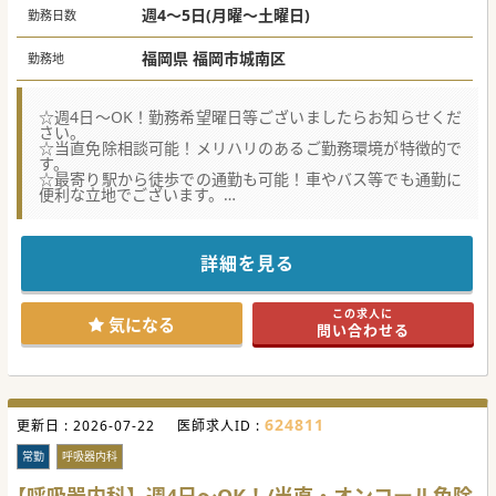
週4～5日(月曜～土曜日)
勤務日数
福岡県 福岡市城南区
勤務地
☆週4日～OK！勤務希望曜日等ございましたらお知らせくだ
さい。
☆当直免除相談可能！メリハリのあるご勤務環境が特徴的で
す。
☆最寄り駅から徒歩での通勤も可能！車やバス等でも通勤に
便利な立地でございます。
★☆コンサルタントからのメッセージ☆★
福岡市城南区の病院での更なる体制強化を目的として内科医
師募集です。
詳細を見る
外来と病棟管理、訪問診療を中心にお任せ致しますが、業務
のバランス等はご希望等を踏まえて決定致します。
週4日のご勤務からOKで当直・オンコールの免除も可能！
この求人に
ご興味ございましたらお気軽にお問合せくださいませ。
気になる
問い合わせる
#秋入職可
624811
更新日 :
2026-07-22
医師求人ID :
常勤
呼吸器内科