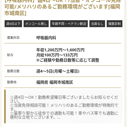
【呼吸器内科】週4日～OK！/当直・オンコール免除
可能/メリハリのあるご勤務環境がございます[福岡
市城南区]
週4日以下
オンコール無し
年齢不問・ベテラン歓迎
当直なし
複数診制
呼吸器内科
募集科目
年収1,200万円～1,600万円
月給100万円～133万円
給与
※ご経験や勤務日数等に応じて調整
週4～5日(月曜～土曜日)
勤務日数
福岡県 福岡市城南区
勤務地
☆週4日～OK！勤務希望曜日等ございましたらお知らせくだ
さい。
☆当直免除相談可能！メリハリのあるご勤務環境が特徴的で
す。
☆最寄り駅から徒歩での通勤も可能！車やバス等でも通勤に
便利な立地でございます。
★☆コンサルタントからのメッセージ☆★