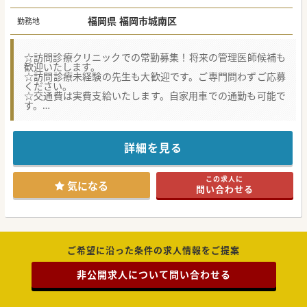
福岡県 福岡市城南区
勤務地
☆訪問診療クリニックでの常勤募集！将来の管理医師候補も
歓迎いたします。
☆訪問診療未経験の先生も大歓迎です。ご専門問わずご応募
ください。
☆交通費は実費支給いたします。自家用車での通勤も可能で
す。
★☆コンサルタントからのメッセージ★☆
訪問診療をメインに診療いただける医師を募集しておりま
す。
詳細を見る
高齢者の慢性疾患、終末期を幅広く診療することができ経験
を積むことが可能な環境です。
勤務条件はご経験やスキルに応じて変動しますのでぜひお気
この求人に
軽にご相談ください。
気になる
問い合わせる
#秋入職可
ご希望に沿った条件の求人情報をご提案
非公開求人について問い合わせる