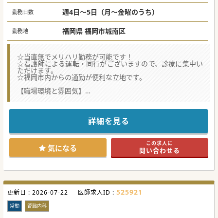
週4日～5日（月～金曜のうち）
勤務日数
福岡県 福岡市城南区
勤務地
☆当直無でメリハリ勤務が可能です！
☆看護師による運転・同行がございますので、診療に集中い
ただけます。
☆福岡市内からの通勤が便利な立地です。
【職場環境と雰囲気】
■2023年に新築移転したばかりのため、非常に綺麗な環境で
ご就業いただくことができます。
■子育て中で時短勤務の先生も多数在籍しており、お互いの
状況を理解して助け合う環境です。
詳細を見る
■元々腫瘍内科で緩和ケアの経験が豊富です。お人柄は非常
に礼儀正しく、分け隔てなく丁寧に対応いただける方です。
この求人に
【業務内容】
気になる
問い合わせる
■周辺は閑静な戸建て中心の住宅街です。近隣にスーパーや
ドラッグストアもございますので就業後のお買い物も便利で
す。
■経験豊富な医師が多数在籍しており、初めは他の医師が担
当している軽い患者を引継ぎ、徐々に新規の患者さんを担当
していきますので未 経験の方も安心です。
525921
更新日 :
■基本は主治医制ですが、オンコールは当番の非常勤などが
2026-07-22
医師求人ID :
担当するため、夜間に駆けつける必要はございません。
常勤
腎臓内科
【医療機関情報】