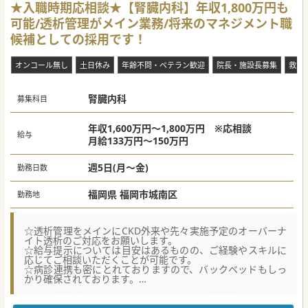
■今後、更なるサービス向上と質の向上のため、医師体制を
★入職時期応相談★【腎臓内科】年収1,800万円も
強化していきたいという方針です。
可能/透析管理がメイン業務/将来のマネジメント職
■ガン末や神経難病の患者様など、重い疾患を抱えている方
こそ受け入れをするべきというお考えです。
候補としての採用です！
■今後は分院を増やしていきたいという想いがあり、分院長
を担ってくださる方も大歓迎です。
オンコール無し
土日休み
年齢不問・ベテラン歓迎
院長・施設長募集
救急
#秋入職可
腎臓内科
募集科目
年収1,600万円～1,800万円 ※応相談
給与
月給133万円～150万円
週5日(月～金)
勤務日数
福岡県 福岡市城南区
勤務地
☆透析管理をメインにCKD外来や先々実施予定のオーバーナ
イト透析のご対応をお願いします。
☆給与提示については目安はあるものの、ご経験やスキルに
応じてご相談いただくことが可能です。
☆病診連携も密にとれておりますので、バックベッドもしっ
かり確保されております。
【募集背景】
■より透析管理体制を強化するために、腎臓内科や透析専門