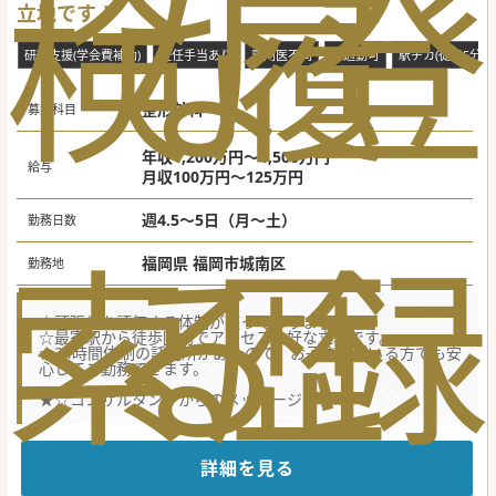
検
な
履
登
立地です！
研究支援(学会費補助)
赴任手当あり
専門医不問
車通勤可
駅チカ(徒歩5分以
整形外科
募集科目
年収1,200万円～1,500万円
給与
月収100万円～125万円
週4.5～5日（月～土）
勤務日数
索
る
歴
録
福岡県 福岡市城南区
勤務地
☆頑張りを評価する体制が整っております。
☆最寄駅から徒歩圏内でアクセス良好な立地です。
☆24時間体制の託児所があるので、お子さんがいる方でも安
心してご勤務できます。
★☆コンサルタントからのメッセージ★☆
福岡市内にあるケアミックス病院で、最寄の駅やバス停も近
く、中心部から通勤が便利な立地です。
精密検査や生物学的製剤による治療も行っており、大学・公
的病院などの専門病院とも連携を取った診療を行っていま
詳細を見る
す。
今回、現在落ち着いているオペ状況を活性化させるため、