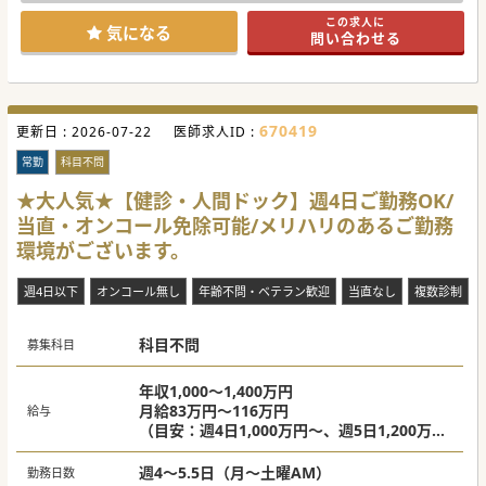
「オペをしたい」「オペに力を入れたい」とお考えの先生を
この求人に
歓迎しております。
気になる
問い合わせる
ぜひ一度、ご検討ください。
670419
更新日 :
2026-07-22
医師求人ID :
常勤
科目不問
★大人気★【健診・人間ドック】週4日ご勤務OK/
当直・オンコール免除可能/メリハリのあるご勤務
環境がございます。
週4日以下
オンコール無し
年齢不問・ベテラン歓迎
当直なし
複数診制
科目不問
募集科目
年収1,000～1,400万円
月給83万円～116万円
給与
（目安：週4日1,000万円～、週5日1,200万円
～）
※ご経験や勤務日数等に応じて調整
週4～5.5日（月～土曜AM）
勤務日数