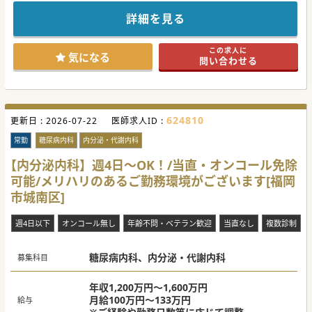
福岡市城南区の病院での更なる体制強化を目的として内科医
師募集です。
詳細を見る
外来と病棟管理、訪問診療を中心にお任せ致しますが、業務
のバランス等はご希望等を踏まえて決定致します。
週4日のご勤務からOKで当直・オンコールの免除も可能！
この求人に
ご興味ございましたらお気軽にお問合せくださいませ。
気になる
問い合わせる
#秋入職可
624810
更新日 :
2026-07-22
医師求人ID :
常勤
糖尿病内科
内分泌・代謝内科
【内分泌内科】週4日～OK！/当直・オンコール免除
可能/メリハリのあるご勤務環境がございます[福岡
市城南区]
週4日以下
オンコール無し
年齢不問・ベテラン歓迎
当直なし
複数診制
糖尿病内科、内分泌・代謝内科
募集科目
年収1,200万円～1,600万円
月給100万円～133万円
給与