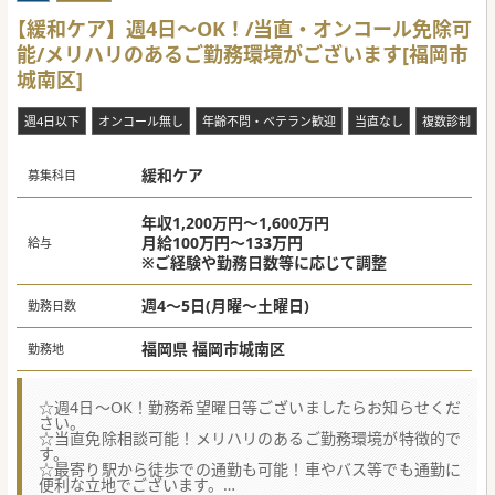
【緩和ケア】週4日～OK！/当直・オンコール免除可
能/メリハリのあるご勤務環境がございます[福岡市
城南区]
週4日以下
オンコール無し
年齢不問・ベテラン歓迎
当直なし
複数診制
緩和ケア
募集科目
年収1,200万円～1,600万円
月給100万円～133万円
給与
※ご経験や勤務日数等に応じて調整
週4～5日(月曜～土曜日)
勤務日数
福岡県 福岡市城南区
勤務地
☆週4日～OK！勤務希望曜日等ございましたらお知らせくだ
さい。
☆当直免除相談可能！メリハリのあるご勤務環境が特徴的で
す。
☆最寄り駅から徒歩での通勤も可能！車やバス等でも通勤に
便利な立地でございます。