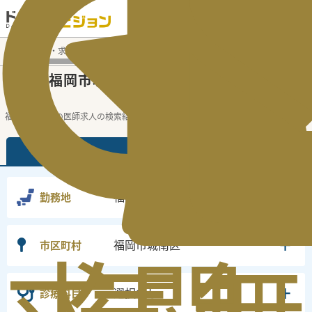
電話でのお問い合わせ：平日9:30-19:00
医師転職・求人募集TOP
常勤求人検索
福岡県 医師求人
福
福岡県福岡市城南区
常勤医師求人・転職情
の
報
福岡県の常勤の医師求人の検索結果です。
...
続きを読む▼
常勤
非常勤
福岡県
勤務地
福岡市城南区
市区町村
選択なし
診療科目