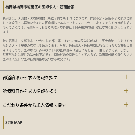
福岡県福岡市城南区の医師求人・転職情報
福岡県は、医師数・医療機関数ともに全国でも上位になります。医師不足・病院不足の問題に関
しては全国でも軽微な恵まれた医療環境であるといえます。しかし、あくまでもそれは都市部に
限っての話です。福岡県内における地域医療格差は全国の都道府県同様に切実な問題となってい
ます。
特に福岡市・久留米市・北九州市の都市部には4つの大学医学部があり、医大病院、およびそれ
以外の大・中規模の病院も多数あります。当然、医師求人・医師転職情報もこれらの都市部に集
中するものの、医師が既に多いので平均の医師給与は全国平均を若干下回るようです。しかし、
都市部以外は慢性的に医師不足です。問題解決の目途も立っておらず、都市郊外ほど条件のいい
医師求人案件や医師転職情報が見つかる状況です。
都道府県から求人情報を探す
診療科目から求人情報を探す
こだわり条件から求人情報を探す
SITE MAP