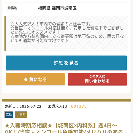
福岡県 福岡市城南区
勤務地
☆大人気求人！市内での健診のお仕事です。
☆当直・オンコール対応は無く、安定した環境下でご勤務し
たい先生にオススメです！
☆病院から徒歩圏内にある最寄駅は地下鉄のため、雨の日な
どでも通勤が可能な立地です♪
★☆コンサルタントからのメッセージ☆★
福岡市城南区にあるケアミックス病院です。
単身にはなりますが、宿舎のご準備も可能です。
原則は平日週5日に加え土曜午前も月に1～2回の出務もお願
詳細を見る
いされていますが、
週4日勤務の相談も可能でございます。
少しでもご興味がございましたら、お気軽にお問合せくださ
この求人に
い。
気になる
問い合わせる
#秋入職可
601275
更新日 :
2026-07-22
医師求人ID :
常勤
内科系
★入職時期応相談★【城南区×内科系】週4日～
OK！/当直・オンコール免除可能/メリハリのある