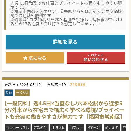
☆週4.5日勤務でお仕事とプライベートの両立もしやすい環
境です。
☆福岡市内の人気エリア！最寄駅からもほど近く公共交通機
関での通勤も便利です
☆外来は1コマ15名から20名程度を診療し、病棟管理では10
名から15名程度の受け持ちを想定しています。
【職場環境と雰囲気】
■週4.5日勤務で当直やオンコールもなく、仕事とプライベ
ートのメリハリをつけて働ける環境が整っています。
詳細を見る
■土日祝日が休みであるため、予定が立てやすく家族や趣味
の時間をしっかりと確保することが可能です。
■外来は複数診制を導入しており、医師同士で協力し合える
この求人に
ため、負担が少なく風通しの良い組織風土です。
気になる
問い合わせる
【具体的な医療機関情報】
■福岡市内に位置する地域密着型の病院であり、最寄り駅か
ら徒歩5分以内という抜群のアクセスを誇っています。
■マイカーでの通勤も許可されているため、天候に左右され
ることなく毎日の通勤が非常に快適な環境となります。
719686
更新日 :
■新設された健診センターや充実したリハビリ体制を備え、
2026-05-19
医師求人ID :
予防から急性期、在宅まで幅広く対応しています。
常勤
一般内科
【やりがい】
■ご自身のこれまでの経験や業務内容に応じて、年収1,700
【一般内科】週4.5日×当直なし/六本松駅から徒歩5
万円以上の高額提示も期待できる点が魅力となります。
分/外来から在宅まで幅広く学べる環境/プライベー
■循環器内科の知見を活かし、外来・病棟や訪問診療を通じ
て急性期から在宅まで地域の患者に深く貢献できます。
トも充実の働きやすさが魅力です［福岡市城南区］
■病床数は比較的少なく、持受け患者数も多くはないため、
患者様に寄り添いやすい環境が整っています。
オンコール無し
高額給与
土日休み
当直なし
複数診制
紙カルテ
専門
#秋入職可