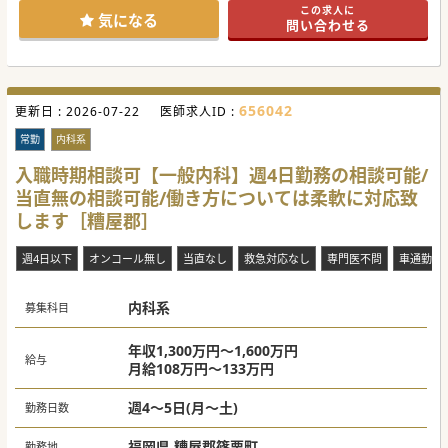
#年度内入職可 #秋入職可
この求人に
気になる
問い合わせる
656042
更新日 :
2026-07-22
医師求人ID :
常勤
内科系
入職時期相談可【一般内科】週4日勤務の相談可能/
当直無の相談可能/働き方については柔軟に対応致
します［糟屋郡］
週4日以下
オンコール無し
当直なし
救急対応なし
専門医不問
車通勤可
内科系
募集科目
年収1,300万円～1,600万円
給与
月給108万円～133万円
週4～5日(月～土)
勤務日数
福岡県 糟屋郡篠栗町
勤務地