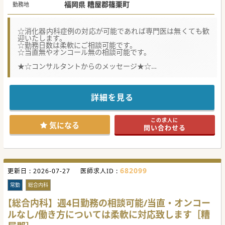
福岡県 糟屋郡篠栗町
勤務地
☆消化器内科症例の対応が可能であれば専門医は無くても歓
迎いたします。
☆勤務日数は柔軟にご相談可能です。
☆当直無やオンコール無の相談可能です。
★☆コンサルタントからのメッセージ★☆
糟屋郡篠栗町にございますケアミックス病院でのご勤務で
す。
内科系のコンサルとして外来対応や病棟管理が出来る方をお
待ちしております。
詳細を見る
ご興味がございましたらお気軽にお問い合わせください。
#年度内入職可 #秋入職可
この求人に
気になる
問い合わせる
682099
更新日 :
2026-07-27
医師求人ID :
常勤
総合内科
【総合内科】週4日勤務の相談可能/当直・オンコー
ルなし/働き方については柔軟に対応致します［糟