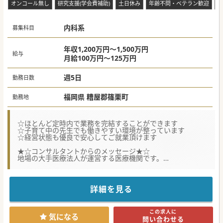
オンコール無し
研究支援(学会費補助)
土日休み
年齢不問・ベテラン歓迎
救
内科系
募集科目
年収1,200万円～1,500万円
給与
月給100万円～125万円
週5日
勤務日数
福岡県 糟屋郡篠栗町
勤務地
☆ほとんど定時内で業務を完結することができます
☆子育て中の先生でも働きやすい環境が整っています
☆経営状態も優良で安心してご就業頂けます
★☆コンサルタントからのメッセージ★☆
地場の大手医療法人が運営する医療機関です。
経営状態がとても優良なので、安心してご就業頂くことがで
きるのがオススメできるポイントです。
また、当直やオンコールの必要もありませんし、残業もほと
んどないため、ワークライフバランスの維持もしやすいで
詳細を見る
す。
子育て中の方を対象に、短時間勤務の提案も検討できるとの
ことなので、少しでもご興味がございましたら、
この求人に
お気軽にお問合せください。
気になる
問い合わせる