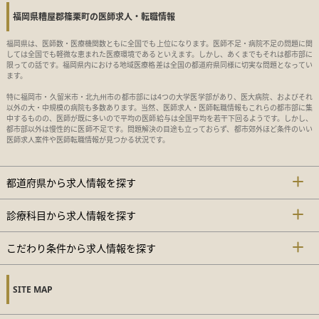
福岡県糟屋郡篠栗町の医師求人・転職情報
福岡県は、医師数・医療機関数ともに全国でも上位になります。医師不足・病院不足の問題に関
しては全国でも軽微な恵まれた医療環境であるといえます。しかし、あくまでもそれは都市部に
限っての話です。福岡県内における地域医療格差は全国の都道府県同様に切実な問題となってい
ます。
特に福岡市・久留米市・北九州市の都市部には4つの大学医学部があり、医大病院、およびそれ
以外の大・中規模の病院も多数あります。当然、医師求人・医師転職情報もこれらの都市部に集
中するものの、医師が既に多いので平均の医師給与は全国平均を若干下回るようです。しかし、
都市部以外は慢性的に医師不足です。問題解決の目途も立っておらず、都市郊外ほど条件のいい
医師求人案件や医師転職情報が見つかる状況です。
都道府県から求人情報を探す
診療科目から求人情報を探す
こだわり条件から求人情報を探す
SITE MAP