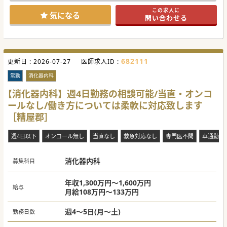
#年度内入職可 #秋入職可
この求人に
気になる
問い合わせる
682111
更新日 :
2026-07-27
医師求人ID :
常勤
消化器内科
【消化器内科】週4日勤務の相談可能/当直・オンコ
ールなし/働き方については柔軟に対応致します
［糟屋郡］
週4日以下
オンコール無し
当直なし
救急対応なし
専門医不問
車通勤可
消化器内科
募集科目
年収1,300万円～1,600万円
給与
月給108万円～133万円
週4～5日(月～土)
勤務日数