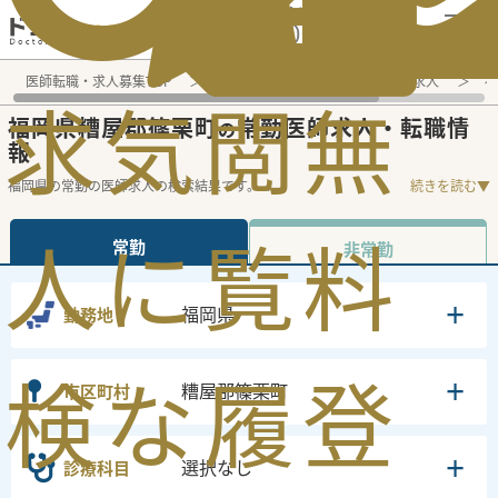
電話でのお問い合わせ：平日9:30-19:00
医師転職・求人募集TOP
常勤求人検索
福岡県 医師求人
福
求
気
閲
無
福岡県糟屋郡篠栗町
常勤医師求人・転職情
の
報
福岡県の常勤の医師求人の検索結果です。
...
続きを読む▼
人
に
覧
料
常勤
非常勤
福岡県
勤務地
検
な
履
登
糟屋郡篠栗町
市区町村
選択なし
診療科目