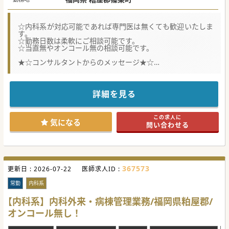
☆内科系が対応可能であれば専門医は無くても歓迎いたしま
す。
☆勤務日数は柔軟にご相談可能です。
☆当直無やオンコール無の相談可能です。
★☆コンサルタントからのメッセージ★☆
糟屋郡篠栗町にございますケアミックス病院でのご勤務で
す。
内科系のコンサルとして外来対応や病棟管理が出来る方をお
待ちしております。
詳細を見る
ご興味がございましたらお気軽にお問い合わせください。
#秋入職可
この求人に
気になる
問い合わせる
367573
更新日 :
2026-07-22
医師求人ID :
常勤
内科系
【内科系】内科外来・病棟管理業務/福岡県粕屋郡/
オンコール無し！