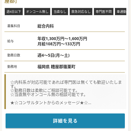
屋郡］
週4日以下
オンコール無し
当直なし
救急対応なし
専門医不問
車通勤可
総合内科
募集科目
年収1,300万円～1,600万円
給与
月給108万円～133万円
週4～5日(月～土)
勤務日数
福岡県 糟屋郡篠栗町
勤務地
☆内科系が対応可能であれば専門医は無くても歓迎いたしま
す。
☆勤務日数は柔軟にご相談可能です。
☆当直無やオンコール無の相談可能です。
★☆コンサルタントからのメッセージ★☆
糟屋郡篠栗町にございますケアミックス病院でのご勤務で
す。
内科系のコンサルとして外来対応や病棟管理が出来る方をお
待ちしております。
詳細を見る
ご興味がございましたらお気軽にお問い合わせください。