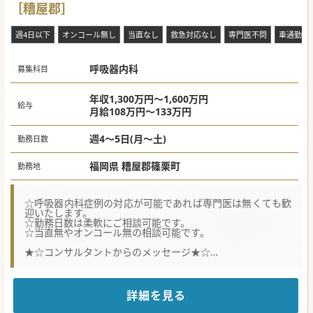
［糟屋郡］
週4日以下
オンコール無し
当直なし
救急対応なし
専門医不問
車通勤可
呼吸器内科
募集科目
年収1,300万円～1,600万円
給与
月給108万円～133万円
週4～5日(月～土)
勤務日数
福岡県 糟屋郡篠栗町
勤務地
☆呼吸器内科症例の対応が可能であれば専門医は無くても歓
迎いたします。
☆勤務日数は柔軟にご相談可能です。
☆当直無やオンコール無の相談可能です。
★☆コンサルタントからのメッセージ★☆
糟屋郡篠栗町にございますケアミックス病院でのご勤務で
す。
内科系のコンサルとして外来対応や病棟管理が出来る方をお
待ちしております。
詳細を見る
ご興味がございましたらお気軽にお問い合わせください。