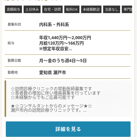
高額給与
土日休み
在宅・訪問
転科OK
未経験歓迎
当直なし
専門医不
内科系・外科系
募集科目
年収1,440万円～2,000万円
月給120万円～166万円
給与
※想定年収目安
週4日：年収1,440万円～1,600万円
週4.5日：年収1,620万円～1,800万円
月～金のうち週4日～5日
勤務日数
週5日：年収1,800万円～2,000万円
愛知県 瀬戸市
勤務地
☆訪問診療クリニックの常勤医師募集です
☆患者数の増加に伴い増員募集を行っています
☆未経験からでもご応募可能です
★☆コンサルタントからのメッセージ★☆
瀬戸市内の訪問診療クリニックです。
在宅をメインに、チーム医療で診療を行っております。
ICTの活用や2段階オンコール体制など、業務の負担を分散
し、プライベートも充実できるクリニックです。
ご興味がございましたらお気軽にお問い合わせください。
詳細を見る
#秋入職可