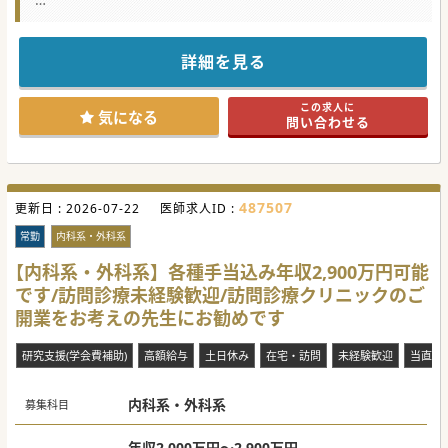
★☆コンサルタントからのメッセージ★☆
療養型病院（療養＋回リハ）での常勤医師募集です。
なんと週3日＋当直1回で常勤待遇となります。
空いた曜日に外勤も可能です。
詳細を見る
自分の時間をしっかりと確保したい医師におすすめです。
この求人に
#秋入職可
気になる
問い合わせる
487507
更新日 :
2026-07-22
医師求人ID :
常勤
内科系・外科系
【内科系・外科系】各種手当込み年収2,900万円可能
です/訪問診療未経験歓迎/訪問診療クリニックのご
開業をお考えの先生にお勧めです
研究支援(学会費補助)
高額給与
土日休み
在宅・訪問
未経験歓迎
当直な
内科系・外科系
募集科目
年収2,000万円～2,900万円