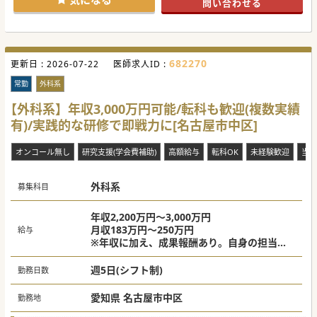
問い合わせる
・外来は高齢者の一般内科外来となり、訪問診療では褥瘡措
置などもあるため、外科ご専門の先生もご応募いただけま
す。
【働きやすさ】
・シフト制勤務ですので、早く退勤したい曜日の午後は訪問
682270
更新日 :
診療にするなど、ご都合に合わせた勤務アレンジが可能で
2026-07-22
医師求人ID :
す。
・訪問先はグループ法人が運営している施設も含め7割が老
常勤
外科系
人施設となり、事務スタッフもしくは看護師が同行します。
・子育て中や家族の看護・介護事由での時短勤務なども配慮
【外科系】年収3,000万円可能/転科も歓迎(複数実績
しており長く勤めていただける環境整備に力を入れておりま
有)/実践的な研修で即戦力に[名古屋市中区]
す。
【施設内/外情報】
オンコール無し
研究支援(学会費補助)
高額給与
転科OK
未経験歓迎
当直
・光治療器、CO2レーザー、ヒアルロン酸、ボトックス治療
などの美容医療を行っており、近隣お住いの女性に好評で
す。
・グループ全体で訪問看護、認知症デイサービス8施設、多
外科系
募集科目
機能ホーム8施設、有料老人ホーム、特養を運営しておりま
す。
・糖尿病がご専門の院長先生をはじめ、総合内科医、神経内
年収2,200万円～3,000万円
科医の常勤医師、非常勤医師も複数名在籍しております。
月収183万円～250万円
給与
※年収に加え、成果報酬あり。自身の担当ゲ
#秋入職可
ストの売上高に応じて支給
週5日(シフト制)
勤務日数
愛知県 名古屋市中区
勤務地