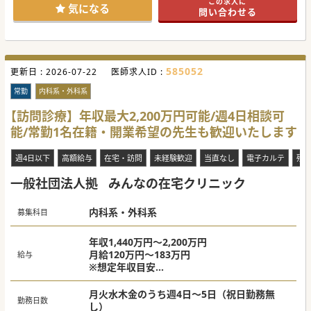
この求人に
医療に貢献できる環境です。
気になる
問い合わせる
ご興味のある方はぜひ、一度お問い合わせください。
#秋入職可
585052
更新日 :
2026-07-22
医師求人ID :
常勤
内科系・外科系
【訪問診療】年収最大2,200万円可能/週4日相談可
能/常勤1名在籍・開業希望の先生も歓迎いたします
週4日以下
高額給与
在宅・訪問
未経験歓迎
当直なし
電子カルテ
残
一般社団法人拠
みんなの在宅クリニック
内科系・外科系
募集科目
年収1,440万円～2,200万円
月給120万円～183万円
給与
※想定年収目安
卒後10年以降：年収1,440万円～1,800万円
卒後20年以降：年収1,600万円～2,000万円
月火水木金のうち週4日～5日（祝日勤務無
勤務日数
卒後30年以降：年収1,760万円～2,200万円
し）