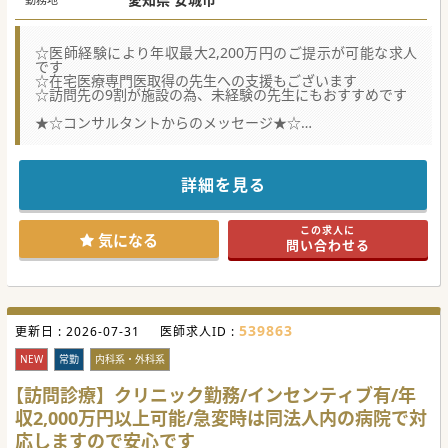
☆医師経験により年収最大2,200万円のご提示が可能な求人
です
☆在宅医療専門医取得の先生への支援もございます
☆訪問先の9割が施設の為、未経験の先生にもおすすめです
★☆コンサルタントからのメッセージ★☆
愛知県内に2つの訪問診療クリニックを展開している医療法
人より、
増患による新規開院の為の常勤医師募集を行っております。
将来開業を目指している先生も歓迎しております。
詳細を見る
ご興味お持ちいただけましたら、お気軽にお問合せくださ
い。
この求人に
#秋入職可
気になる
問い合わせる
539863
更新日 :
2026-07-31
医師求人ID :
NEW
常勤
内科系・外科系
【訪問診療】クリニック勤務/インセンティブ有/年
収2,000万円以上可能/急変時は同法人内の病院で対
応しますので安心です