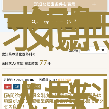
求
気
閲
詳細な検索条件を表示
この条件で検索する
並び順
愛知県の消化器外科の
77
医師求人(常勤)検索結果
件
人
に
覧
675968
更新日 :
2026-08-06
医師求人ID :
NEW
常勤
内科系・外科系
【訪問診療】退職金制度あり/週4日～OK/訪問先は
施設がメイン/療養型病院/名古屋市内中心部でアク
セス良好！