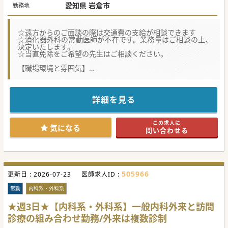
愛知県 岩倉市
勤務地
☆遠方からのご面談の際は交通費の支給が相談できます
☆消化器外科の常勤医師が不在です。業務量はご相談の上、
決定いたします。
☆当直免除をご希望の先生はご相談ください。
【職場環境と雰囲気】
■指導医が多数在籍しており、豊富な経験を持つ医師たちと
共に診療へ臨める職場環境が整っています。
■多職種の専門スタッフと緊密に連携し、チーム医療で患者
様を多角的に支える文化が根付いています。
詳細を見る
■主要駅から20分圏内と通勤至便で、オンコールもなく、ワ
ークライフバランスを重視できる環境です。
この求人に
【募集背景】
気になる
問い合わせる
■消化器外科医が不在のため、裁量をもってご勤務いただけ
ます。これまでのご経験をお活かしください。
■指導医をお持ちの先生は、医局からの派遣医師の指導も可
能です。ステップアップできる環境です。
■多様化する地域の精神医療ニーズに応え、より充実した医
療提供体制を構築するための人員募集です。
505966
更新日 :
2026-07-23
医師求人ID :
【具体的な医療機関情報】
■急性期医療から介護福祉までを担う社会医療法人格のグル
常勤
内科系・外科系
ープに属し、安定した経営基盤があります。
■退院後の生活を見据えた訪問看護やグループホームの運営
★週3日★【内科系・外科系】一般内科外来と訪問
にも力を入れ、地域移行を推進しています。
診療の組み合わせ勤務/外来は複数診制
■新しく整形外科の院長が着任され、世代交代を図るため医
師の採用を積極的に行っております。