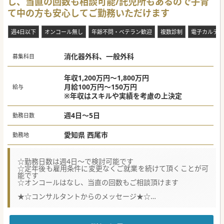
し、当直の回数も相談可能/託児所もあるので子育
【医療機関情報】
■法人として、地域医療への貢献を目指し、2020年に名古屋
て中の方も安心してご勤務いただけます
市、2024年岡崎市に訪問診療クリニックを開院しておりま
す。
■常勤・非常勤含めて内科、精神科、外科、泌尿器科、総合
週4日以下
オンコール無し
年齢不問・ベテラン歓迎
複数診制
電子カルテ
診療科がご専門の先生が在籍しており、2院間で連携してい
ます。
■看護師だけでなく、医事課のスタッフも充実しており、医
消化器外科、一般外科
師が診療に専念できるようなサポート体制が整っています。
募集科目
#秋入職可
年収1,200万円～1,800万円
月給100万円～150万円
給与
※年収はスキルや実績を考慮の上決定
週4日～5日
勤務日数
愛知県 西尾市
勤務地
☆勤務日数は週4日～で検討可能です
☆定年後も雇用条件に変更なくご就業を続けて頂くことが可
能です
☆オンコールはなし、当直の回数もご相談頂けます
★☆コンサルタントからのメッセージ★☆
西尾市内にある病院にて将来的な世代交代を見据えて常勤医
師の募集をしています。
最寄駅からは徒歩圏内とアクセス良好ですし、院内には託児