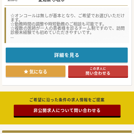
☆オンコールは無しが基本となり、ご希望でお選びいただけ
ます。
☆勤務時間の調整や時短勤務のご相談も可能です。
☆複数の医師が一人の患者様を診るチーム制ですので、訪問
診療未経験でも初めていただきやすいです。
【募集背景】
■常勤医師が不足しており、1日の訪問スケジュールが20名
と過密となっているため、増員募集です。
■法人全体で複数名募集しているため、配属クリニックの指
詳細を見る
定や2～3院を掛け持ちするなどの働き方も可能です。
■臨床経験が3年以上あればご応募が可能です。ご入職いた
だく先生の多くは訪問診療未経験からスタートされていま
この求人に
す。
気になる
問い合わせる
【働きやすさ】
■オンコールは希望制ですので、ご希望の働き方に合わせて
有無をお選びすることができます。
■主治医制ではなくチーム制を導入し、訪問スケジュールに
変更があっても他チームと調整し、時間外の抑制を行ってい
ます。
ご希望に沿った条件の求人情報をご提案
■ルート構築専門、IC専門、カルテ入力専門など各スタッフ
を配置し、日々の診療を効率的に行えるように運営しており
非公開求人について問い合わせる
ます。
【医療機関情報】
■2015年に訪問診療クリニック開院後、現在は愛知県、岐阜
県に7つの訪問診療クリニックを運営しております。
■法人全体で7,000名の登録患者様がおり、居宅と施設を合