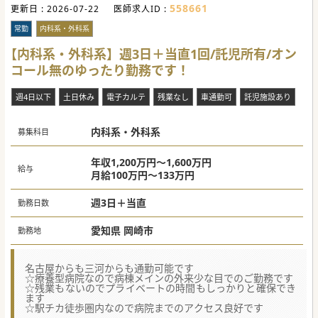
わせた看取り件数は全国のクリニックの中で4番目に多いで
558661
更新日 :
2026-07-22
医師求人ID :
す。
■2024年4月に7院目を開院しておりますが、今後も分院展
常勤
内科系・外科系
開を考えており、院長希望・開業希望の先生を歓迎しており
ます。
【内科系・外科系】週3日＋当直1回/託児所有/オン
#秋入職可
コール無のゆったり勤務です！
週4日以下
土日休み
電子カルテ
残業なし
車通勤可
託児施設あり
内科系・外科系
募集科目
年収1,200万円～1,600万円
給与
月給100万円～133万円
週3日＋当直
勤務日数
愛知県 岡崎市
勤務地
名古屋からも三河からも通勤可能です
☆療養型病院なので病棟メインの外来少な目でのご勤務です
☆残業もないのでプライベートの時間もしっかりと確保でき
ます
☆駅チカ徒歩圏内なので病院までのアクセス良好です