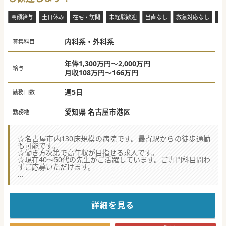
#秋入職可
高額給与
土日休み
在宅・訪問
未経験歓迎
当直なし
救急対応なし
複
内科系・外科系
募集科目
年俸1,300万円～2,000万円
給与
月収108万円～166万円
週5日
勤務日数
愛知県 名古屋市港区
勤務地
☆名古屋市内130床規模の病院です。最寄駅からの徒歩通勤
も可能です。
☆働き方次第で高年収が目指せる求人です。
☆現在40～50代の先生がご活躍しています。ご専門科目問わ
ずご応募いただけます。
★☆コンサルタントからのメッセージ★☆
訪問診療患者様が増えており、体制強化を図るため増員募集
中です。
施設メインとなるため訪問診療が未経験の先生もスタートし
詳細を見る
やすいです。
ご興味ございましたらお気軽にお問い合わせください。