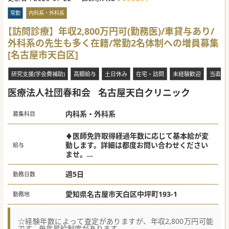
■ルート構築専門、IC専門、カルテ入力専門など各スタッフ
を配置し、日々の診療を効率的に行えるように運営しており
常勤
内科系・外科系
ます。
【訪問診療】年収2,800万円可(勤務医)/車貸与あり/
【医療機関情報】
外科系の先生も多く在籍/常勤2名体制への増員募集
■2015年に訪問診療クリニック開院後、現在は愛知県、岐阜
県に7つの訪問診療クリニックを運営しております。
[名古屋市天白区]
■法人全体で7,000名の登録患者様がおり、居宅と施設を合
わせた看取り件数は全国のクリニックの中で4番目に多いで
す。
研究支援(学会費補助)
高額給与
土日休み
在宅・訪問
未経験歓迎
当直な
■2024年4月に7院目を開院しておりますが、今後も分院展
開を考えており、院長希望・開業希望の先生を歓迎しており
医療法人社団春和会
名古屋天白クリニック
ます。
#秋入職可
内科系・外科系
募集科目
♦医師免許取得経過年数に応じて基本給が変
動します。詳細は都度お問い合わせください
給与
ませ。
入職時 [10年]2,280万円～[30年］2,832万円
(運転手当含む)
週5日
勤務日数
院長就任時[10年]2,640万円～[30年]3,192万
円(運転手当含む)
愛知県名古屋市天白区中坪町193-1
勤務地
☆オンコール手当･緊急対応手当等、別途イン
センティブ有り
☆経験年数によって査定がありますが、年収2,800万円可能
です。毎年昇給制度があります