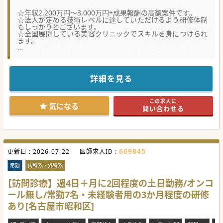
☆年収2,200万円～3,000万円+成果報酬の高額案件です。
☆法人が定める技術レベルに達していただけるよう研修体制
もしっかりとございます。
☆全国展開している美容クリニックでスキルを身につけられ
ます。
【働きやすさ】
■美容未経験の先生もご安心ください。安心・安全・継続性
を重視し、自信をつけてから施術にチャレンジできます。
■研修はできる限り実践に近い形式で実施されます。外科系
詳細を見る
出身の医師が複数名活躍しています。
■多職種（看護師、コンシェルジュなど）と専門性や役割を
尊重し、全員で支えるチーム医療を実践しています。
この求人に
気になる
問い合わせる
【募集背景・組織構成】
■患者数の増加や事業拡大を見据え、体制を強化しパフォー
マンスを維持・向上するため増員募集を行っています。
■脂肪吸引や豊胸など外科系施術が９割以上を占めるため、
外科系科目からの転科医師を歓迎しております。
■充実した感染対策や緊急対応、そして手厚い研修体制が整
669845
更新日 :
っているため、日々の診療に安心して取り組むことができま
2026-07-22
医師求人ID :
す。
常勤
内科系・外科系
【医療機関情報】
■世界基準の技術力と設備、圧倒的な臨床実施で業界をリー
【訪問診療】週4日＋月に2回程度の土日勤務/オンコ
ドする美容外科グループです。
ール無し/常勤7名・未経験者用の3か月程度の研修
■?美容業界で必要とされ、さらに発展していくため、スタ
ッフ一人ひとりがプロフェッショナルとして業務にあたって
あり[名古屋市昭和区]
います。
■美容外科に対する理解を深めることを大切に、やりがいを
追求できる環境です。定期的なセミナー学会参加支援なども