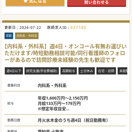
気になる
問い合わせる
が、別途手当を支給しているため、年収2,500万円可能で
す。
卒後3年以降の先生を対象として教育研修の機会もあるた
め、訪問診療に興味があるが内科対応や手技面、使用薬剤に
不安がある先生にもお勧めです。
往診同行やお試し勤務などもご相談ください。
637185
更新日 :
2026-07-22
医師求人ID :
#秋入職可
常勤
内科系・外科系
【内科系・外科系】週4日・オンコール有無お選びい
ただけます/時短勤務相談可能/同行看護師のフォロ
ーがあるので訪問診療未経験の先生も歓迎です
週4日以下
研究支援(学会費補助)
高額給与
土日休み
在宅・訪問
未経験
内科系・外科系
募集科目
年収1,600万円～2,150万円
月給133万円～179万円
給与
※想定年収目安
オンコール無し：年収1,600万円
オンコール有（平日週1日）：年収1,900万円
月火水木金のうち週4日（祝日勤務有）
勤務日数
オンコール有（平日週1日＋準夜週1回）：年
収2,150万円
愛知県 小牧市
勤務地