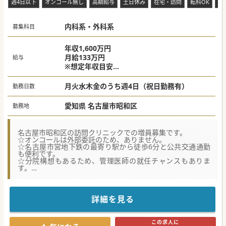
週4日以下
オンコール無し
高額給与
土日休み
在宅・訪問
転科OK
未
ございます。
#秋入職可
内科系・外科系
募集科目
年収1,600万円
月給133万円
給与
※想定年収目安
2回/月の土日日中勤務の手当を含めた場合：
年収1,900万円
月火水木金のうち週4日（祝日勤務有）
勤務日数
愛知県 名古屋市昭和区
勤務地
名古屋市昭和区の訪問クリニックでの増員募集です。
☆オンコールは外部委託のため、ありません。
☆名古屋市営地下鉄の最寄り駅から徒歩6分と公共交通通勤
も便利です。
☆分院構想もあるため、管理医師の就任チャンスもありま
す。
★☆コンサルタントからのメッセージ★☆
名古屋市内に訪問診療クリニックを運営しております。
登録患者数は1,000名を超えてなお年々増加しております。
詳細を見る
現在、常勤医師7名体制となっておりますが、将来的な分院
構想もあり増員募集となります。
オンコールは代行業者に委託しているため、ありません。
この求人に
土曜日もしくは日曜日の日中帯の勤務をお願いしております