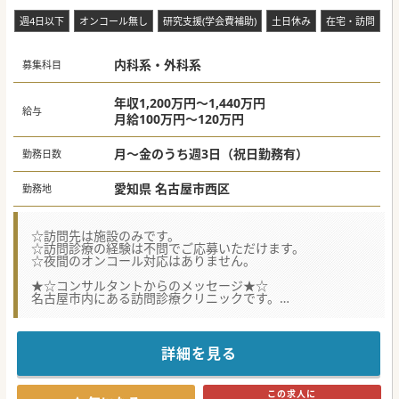
■国が目指す在宅医療の方針にのっとり、さらなる在宅医療
週4日以下
オンコール無し
研究支援(学会費補助)
土日休み
在宅・訪問
の質向上のため、常勤医師の増員の募集となります。
■クリニックは最寄り駅から徒歩5分、訪問時はドライバー
が運転をしますので、車の運転は一切不要です。
■11名在籍している常勤医師の9割が訪問診療未経験からの
内科系・外科系
募集科目
スタートのため、訪問診療の経験は不問でご応募可能です。
【業務内容】
年収1,200万円～1,440万円
■日中の訪問は、看護師とドライバーの3名体制、車で30分
給与
月給100万円～120万円
圏内の居宅ならびに施設の訪問が中心となります。
■臨時往診用の訪問体制も構築し、事務処理はスタッフが対
応するためほぼゼロ、クレームの一次対応窓口も設置してい
月～金のうち週3日（祝日勤務有）
勤務日数
ます。
■オンコール待機は基本的に週1回はお願いしております
が、呼び出しの少ない2ndコール対応をお選びすることも可
愛知県 名古屋市西区
勤務地
能です。
【医療機関情報】
■名古屋市内に2つの訪問診療クリニックを有し、総登録患
☆訪問先は施設のみです。
者様は約2,000名という市内最大規模の訪問診療クリニック
☆訪問診療の経験は不問でご応募いただけます。
です。
☆夜間のオンコール対応はありません。
■常勤として救急科、循環器内科、呼吸器内科、脳神経内
科、消化器外科、心臓外科、泌尿器科、小児科医が在籍して
★☆コンサルタントからのメッセージ★☆
います。
名古屋市内にある訪問診療クリニックです。
■常勤医師が複数名いるため、未経験の場合でも往診同行
施設のみの訪問となりますので、高齢者の全身管理の経験が
や、カンファレンスでのフォローなど時間をかけることがで
あれば訪問診療の経験は不問でご応募いただけます。
きます。
往診同行見学などお気軽にお問い合わせください。
詳細を見る
#秋入職可
#秋入職可
この求人に