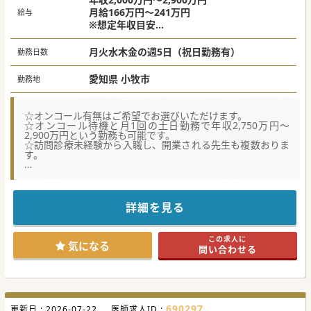
月給166万円～241万円
給与
※想定年収目安
オンコール無し：年収2,000万円
オンコール有（平日週1日）：年収2,300万円
月火水木金の週5日（祝日勤務有）
勤務日数
オンコール有（平日週1日＋準夜週1回）：年
収2,500万円
愛知県 小牧市
勤務地
☆オンコール有無はご希望でお選びいただけます。
☆オンコール待機と月1回の土日勤務で年収2,750万円～
2,900万円という勤務も可能です。
☆訪問診療未経験から入職し、開業される先生も複数おりま
す。
【募集背景】
■常勤医師が不足しており、1日の訪問スケジュールが20名
と過密となっているため、増員募集です。
■法人全体で複数名募集しているため、配属クリニックの指
詳細を見る
定や2～3院を掛け持ちするなどの働き方も可能です。
■臨床経験が3年以上あればご応募が可能です。ご入職いた
だく先生の多くは訪問診療未経験からスタートされていま
この求人に
す。
気になる
問い合わせる
【働きやすさ】
■オンコールは希望制ですので、ご希望の働き方に合わせて
有無をお選びすることができます。
■主治医制ではなくチーム制を導入し、訪問スケジュールに
変更があっても他チームと調整し、時間外の抑制を行ってい
690297
更新日 :
ます。
2026-07-22
医師求人ID :