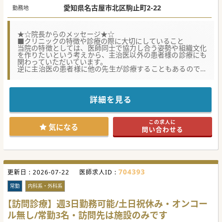
愛知県名古屋市北区駒止町2-22
勤務地
★☆院長からのメッセージ★☆
■クリニックの特徴や診療の際に大切にしていること
当院の特徴としては、医師同士で協力し合う姿勢や組織文化
を作りたいという考えから、主治医以外の患者様の診療にも
関わっていただいています。
逆に主治医の患者様に他の先生が診療することもあるので、
他の専門の医師の視点や考え方を学ぶことで、バランス感覚
を身につけることができます。
■クリニックの成り立ち、経緯や将来の展望について
詳細を見る
訪問診療に関心を持ったのは、急性期病院にて内科急性期疾
患を全般的に診療している中で、知り合いからの「在宅医療
に向いている」というアドバイスがきっかけでした。
この求人に
開院当初は病院医療と在宅医療の違いに苦労しましたが、現
気になる
問い合わせる
在は患者様にとってよりよい環境を一緒に創り上げていくた
め、全スタッフ一丸となって取り組んでいます。
■在宅医療に対するやりがいや面白さなど、これから挑戦す
る未経験の医師へ向けてメッセージ
在宅医療は、今までの病院での臨床経験を生かしつつ、さら
704393
更新日 :
に医師としての幅や視野を広げることができると思っていま
2026-07-22
医師求人ID :
す。
臨床経験を積んで医師として一定の自信がついてきたとき、
常勤
内科系・外科系
今いる環境とは違う経験がしたいと感じたら、ぜひ在宅医療
にチャレンジしてもらいたいです
【訪問診療】週3日勤務可能/土日祝休み・オンコー
ル無し/常勤3名・訪問先は施設のみです
★☆コンサルタントからのメッセージ★☆
【募集背景】