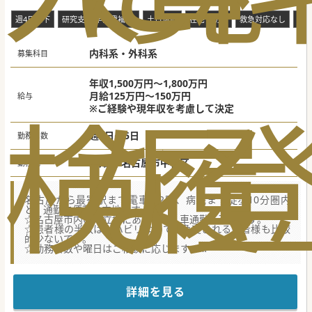
週4日以下
研究支援(学会費補助)
土日休み
在宅・訪問
救急対応なし
電
内科系・外科系
募集科目
年収1,500万円～1,800万円
月給125万円～150万円
給与
検
な
履
※ご経験や現年収を考慮して決定
週4日～5日
勤務日数
愛知県 名古屋市中村区
勤務地
名古屋から最寄駅まで電車で2駅、病院まで徒歩10分圏内
と、通勤に便利な立地です。
☆名古屋市内の好立地にあります。車通勤も可能です。
☆患者様の半数はリハビリなので、急変される患者様も比較
的少ないです。
☆勤務日数や曜日はご相談に応じます。
★☆コンサルタントからのメッセージ★☆
約80年以上の歴史のある療養型病院にて常勤医師を募集して
います。
詳細を見る
訪問診療医の募集ですが外来を希望される方は相談可能で
す。