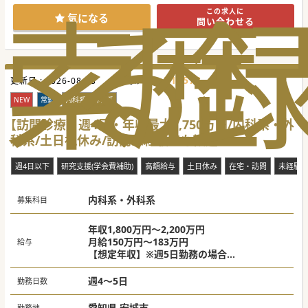
索
る
歴
少しでもご興味のある先生はお早めにお問い合わせ下さい！
この求人に
気になる
問い合わせる
#秋入職可
714573
更新日 :
2026-08-03
医師求人ID :
NEW
常勤
内科系・外科系
【訪問診療】週4日・年収最大1,750万円/内科系・外
科系/土日祝休み/訪問未経験でも歓迎
週4日以下
研究支援(学会費補助)
高額給与
土日休み
在宅・訪問
未経験
内科系・外科系
募集科目
年収1,800万円～2,200万円
月給150万円～183万円
給与
【想定年収】※週5日勤務の場合
卒後10年目：年収1,800万円
卒後20年目：年収2,000万円
週4～5日
勤務日数
卒後30年目：年収2,200万円
愛知県 安城市
勤務地