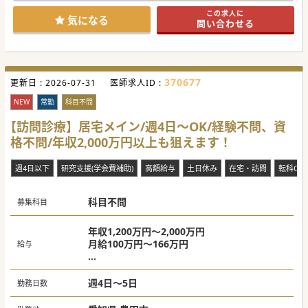
この求人に
気になる
問い合わせる
370677
更新日 :
2026-07-31
医師求人ID :
NEW
常勤
科目不問
【訪問診療】居宅メイン/週4日～OK/経験不問、資
格不問/年収2,000万円以上も狙えます！
週4日以下
研究支援(学会費補助)
高額給与
土日休み
在宅・訪問
転科OK
科目不問
募集科目
年収1,200万円～2,000万円
月給100万円～166万円
給与
・1,200万円 常勤オンコールなし
・1,500万円 常勤オンコールあり（電話待機5
週4日～5日
勤務日数
千円/回、往診手当２万/回 ）
・1,600万円 副院長（電話待機5千円/回、往