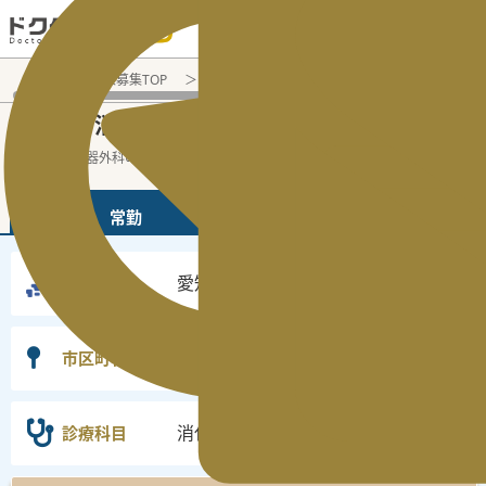
電話でのお問い合わせ：平日9:30-19:00
医師転職・求人募集TOP
常勤求人検索
愛知県 医師求人
消
愛知県
消化器外科
常勤医師求人・転職情報
の
の
愛知県の消化器外科の常勤の医師求人の検
...
続きを読む▼
常勤
非常勤
愛知県
勤務地
選択なし
市区町村
消化器外科
診療科目