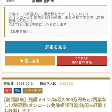
愛知県 豊田市
勤務地
診手当2万円/回 ）
・1,800万円 院長代行（分院設立前）（オン
コール含）
☆各チームが連携して患者様をサポートしています
・2,000万円+α 分院長
☆オンコール対応無や週4日勤務、また子育て中の方は時短
勤務も可能です
☆2年目以降は実績により昇給します
【募集背景】
■地域からの訪問診療に対する需要と患者数の急速な増加に
伴い、新たな医師を迎え入れる増員募集を行います。
■今後のさらなる分院展開に注力しているため、将来的に分
院長を担っていただける候補者も積極的に採用します。
詳細を見る
■専門科目を問わず在宅医療を一から学びたい先生や、プラ
イマリケアに深い興味を抱く医師を幅広く歓迎します。
この求人に
【やりがい】
気になる
問い合わせる
■科目を問わず多数の開業支援実績と法人の全面的なバック
アップにより、将来の独立を目指すことが可能です。
■ご自身の地元や実家の近くで将来的にクリニックを開業し
たいという強い想いも、手厚くサポートいたします。
■2年目以降は実績に応じた昇給制度が用意されており、学
会費補助など学術活動への研究支援も充実しています。
345223
更新日 :
2026-07-31
医師求人ID :
【職場環境と雰囲気】
■週4日勤務や時短勤務に加えてオンコール無しの選択も可
NEW
常勤
内科系・外科系
能であり、多様な働き方を支援する環境です。
■看護師が車の運転を兼務して訪問に同行するほか、事務ス
【訪問診療】施設メイン/年収2,000万円も可/残業な
タッフによる電子カルテの入力補助があります。
し17時退勤/オンコール免除相談可能/訪問未経験で
■各医療チームが緊密に連携して患者様を支えており、職種
を超えて良好な関係性を築ける温かい職場です。
も歓迎します！