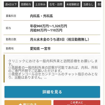
週4日以下
高額給与
土日休み
在宅・訪問
未経験歓迎
当直なし
救急
#秋入職可
内科系・外科系
募集科目
年収960万円～1,320万円
給与
月給80万円～110万円
月火水木金のうち週3日（祝日勤務無し）
勤務日数
愛知県 一宮市
勤務地
クリニックにおける一般内科外来と訪問診療をお願いしま
す。
☆高齢者の一般内科外来の診察が可能であれば、内科、外科
のご専門不問でご応募いただけます。
☆夜間オンコールはセカンドコールのチャット指示のみとな
り、出動はありません。
☆美容の自費診療なども導入しており、独立開業する医師も
複数輩出しています。
【募集背景】
詳細を見る
・開業などのご理由で常勤医師の退職があり、現在は常勤4
名体制となっておりますので、常勤医師の募集となります。
・過去ご在籍されていた複数の先生がご開業されております
この求人に
ので、将来的にクリニック経営をお考えの先生も歓迎です。
気になる