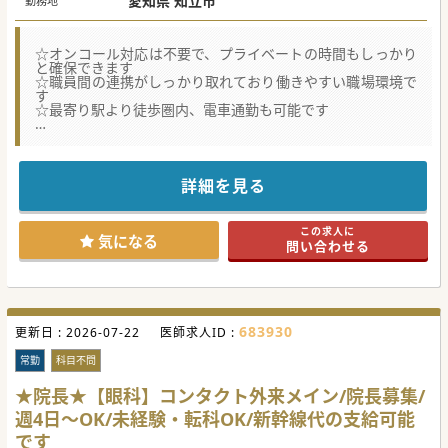
愛知県 知立市
勤務地
☆オンコール対応は不要で、プライベートの時間もしっかり
と確保できます
☆職員間の連携がしっかり取れており働きやすい職場環境で
す
☆最寄り駅より徒歩圏内、電車通勤も可能です
★☆コンサルタントからのメッセージ★☆
開院から順調に患者数を増やしている訪問診療クリニックで
す。
内科・外科の対応が可能な院長のもとで研鑽を積むことが可
詳細を見る
能です。
お気軽にお問い合わせください。
この求人に
#秋入職可
気になる
問い合わせる
683930
更新日 :
2026-07-22
医師求人ID :
常勤
科目不問
★院長★【眼科】コンタクト外来メイン/院長募集/
週4日～OK/未経験・転科OK/新幹線代の支給可能
です