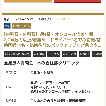
含まれますので、一般内科外来の対応経験が必須となりま
す。
【業務内容】
■訪問先は有料老人ホームやグループホームなど施設の割合
715017
更新日 :
が約95％となります。訪問先へは看護師と2名で訪問しま
2026-07-22
医師求人ID :
す。
■外来は高齢者が中心となり、小児は小児科医による診察と
常勤
内科系・外科系
なります。カルテ入力補助のスタッフを配置しております。
■ご希望により、外来診療の中に上部内視鏡検査を組み込む
【内科系・外科系】週4日・オンコール含め年収
ことができます。検査件数は2～3件/日程度となります。
2,200万円以上/看護師＋ドライバー3名での訪問/常
【医療機関情報】
勤医師11名・臨時往診のバックアップなど働きやす
■2024年9月に法人として3つ目のクリニックとしてスター
トしました。転居をご希望の場合、引っ越し代は全額支給可
い環境です
能です。
研究支援(学会費補助)
高額給与
土日休み
在宅・訪問
転科OK
未経験歓迎
■豊川市にある同法人が運営している「しんあいクリニッ
ク」では日本在宅医療連合学会認定の在宅医療専門医の取得
医療法人青嶺会
木の香往診クリニック
が可能です。
■法人として福祉事業も行っております。子育て中の先生も
急なお休みが取りやすく、時短勤務や法人運営の託児所も完
備しています。
内科系・外科系
募集科目
#秋入職可
年収1,700万円～2,250万円
月給141万円～187万円
給与
※週1回のオンコール待機料、インセンティブ
含む
月火水木金のうち週4日（祝日勤務無）
勤務日数