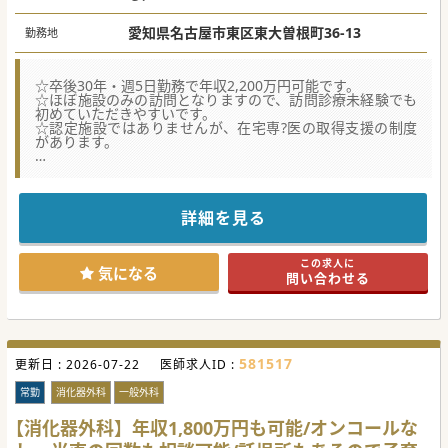
愛知県名古屋市東区東大曽根町36-13
勤務地
☆卒後30年・週5日勤務で年収2,200万円可能です。
☆ほぼ施設のみの訪問となりますので、訪問診療未経験でも
初めていただきやすいです。
☆認定施設ではありませんが、在宅専?医の取得支援の制度
があります。
【募集背景】
■現在、常勤は院長先生のみ、非常勤医師9名で体制構築し
ておりますが、登録患者様の増加に伴い増員募集となりま
す。
詳細を見る
■登録患者数は約400名ほどいらっしゃり、訪問先は有料老
人ホームやグループホーム等の施設の割合が97％という状況
です。
この求人に
■これから訪問診療の経験を積みたい。重症患者様や在宅緩
気になる
問い合わせる
和ケアを学びたい。開業を目指している。全て歓迎いたしま
す。
【業務内容】
■訪問先は名古屋市と、岡崎市のクリニックへの応援もお願
いしております。その際も移動も含め9:00～18:00の勤務と
581517
更新日 :
なります。
2026-07-22
医師求人ID :
■訪問体制は看護師と2名体制となり、看護師が運転します
ので、自動車の運転は希望が無い限りありません。
常勤
消化器外科
一般外科
■夜間オンコールは外部委託しておりますのでありません。
時間外勤務もほぼなく18時の退勤が可能です。
【消化器外科】年収1,800万円も可能/オンコールな