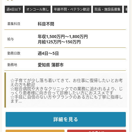
週4日以下
オンコール無し
年齢不問・ベテラン歓迎
院長・施設長募集
転科
科目不問
募集科目
年収1,500万円～1,800万円
給与
月給125万円～150万円
週4日～5日
勤務日数
愛知県 蒲郡市
勤務地
☆子育てが少し落ち着いてきて、お仕事に復帰したいとお考
えの方も歓迎
☆総合病院や大きなクリニックでの業務に追われるより、じ
っくり患者様に向き合って診療したい方におススメです
☆手技に自信のない方やブランクのある方にも丁寧に指導し
ます
★☆コンサルタントからのメッセージ★☆
週4日からのゆったり勤務が可能で、当直・オンコール・残
業はございません。
詳細を見る
また、始業時間は10:30～で、朝はのんびりと出勤いただけ
ます。
空いた時間にご自身のプライベートを充実させながら、地域