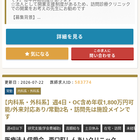
☆法人として開業支援制度があるため、訪問診療クリニック
での開業をお考えの先生にお勧めです
【募集背景】
■現在は常勤医師は院長のみで非常勤医師で体制構築してお
りますが、登録患者様の増加に伴い常勤医師の増員を構想し
ております。
■主治医制のためオンコール待機が必須となりますが、開業
詳細を見る
をお考えの先生は訪問診療未経験から必要な経験を積むこと
ができます。
■判断力がある先生を求めており、グループ法人全体で卒後
この求人に
15年前後の消化器外科等の外科系の先生が多く在籍しており
気になる
問い合わせる
ます
【業務内容】
■訪問診療先は施設9割、居宅1割です。訪問先へは看護師が
同行します。
■主治医制のため平日のオンコール待機は必須となります。
583774
更新日 :
週末は常勤医師で輪番制です。
2026-07-22
医師求人ID :
■日中の訪問が充実させており、夜間の呼び出し頻度は平均
5件/月程度。予定があるときは他医師にお願いも可能です。
常勤
内科系・外科系
【医療機関情報】
【内科系・外科系】週4日・OC含め年収1,800万円可
■関東を中心に24以上の医療法人、67以上のクリニックを運
能/外来対応あり/常勤2名・訪問先は施設メインで
営している大型組織に属する訪問診療クリニックです。
■通勤時や訪問診療時に使用していただける車を1台貸与し
す
ております。駐車場の確保が必要な場合は法人が負担いたし
ます。
■「病院で入院患者様の退院後も関わりたい」、「病院での
週4日以下
研究支援(学会費補助)
高額給与
土日休み
在宅・訪問
未経験
経験を活かした勤務をしたい」という先生にお勧めです。
医療法人信愛会
西口町しんあいクリニック
#秋入職可