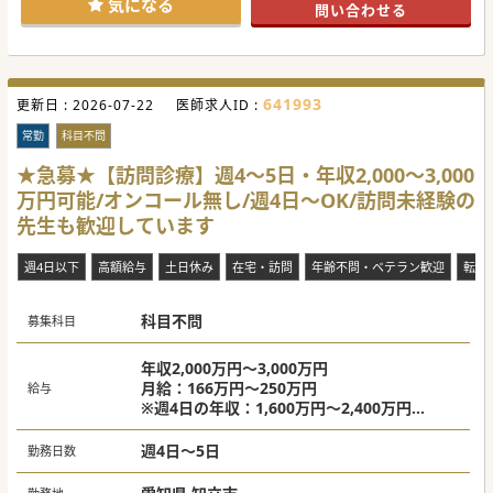
気になる
問い合わせる
641993
更新日 :
2026-07-22
医師求人ID :
常勤
科目不問
★急募★【訪問診療】週4～5日・年収2,000～3,000
万円可能/オンコール無し/週4日～OK/訪問未経験の
先生も歓迎しています
週4日以下
高額給与
土日休み
在宅・訪問
年齢不問・ベテラン歓迎
転科
科目不問
募集科目
年収2,000万円～3,000万円
月給：166万円～250万円
給与
※週4日の年収：1,600万円～2,400万円
※ご経験やスキルによっては更なる好条件も
可能です
週4日～5日
勤務日数