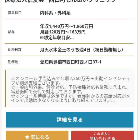
内科系・外科系
募集科目
年収1,440万円〜1,960万円
月給120万円～163万円
給与
※想定年収目安
卒後10年以下・週4日・OC4回/月の場合：年
収1,680万円
月火水木金土のうち週4日（祝日勤務無し）
勤務日数
卒後11年以上・週4日・OC4回/月の場合：年
収1,840万円
愛知県豊橋市西口町西ノ口37-1
勤務地
卒後11年以上・週4日・OC4回/月の場合：年
収1,960万円
☆オンコール手当込みで年収2,360万円＋出動インセンティ
ブが別途支給ございます。
☆一般内科外来、健診対応、予防接種対応も業務に含まれ、
常勤医師で交代で対応しております。
☆オンコール待機は必須ですが、看護師からの電話対応がメ
インで出動は少なくなるように取り組んでいます。
【募集背景】
■現在、クリニックには常勤医師が2名在籍しております
が、訪問診療を希望する患者様の増加に伴い、増員募集とな
詳細を見る
ります。
■看護師が同行いたしますが、法人が準備する往診車の運転
は医師にお願いしておりますので、車の運転が必須となりま
この求人に
す。
気になる
問い合わせる
■訪問診療の経験は不問ですが、業務内容に一般内科外来が