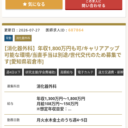
この求人に
#秋入職可
気になる
問い合わせる
687864
更新日 :
2026-07-27
医師求人ID :
常勤
消化器外科
【消化器外科】年収1,800万円も可/キャリアアップ
可能な環境/当直手当は別途/世代交代のため募集で
す[愛知県岩倉市]
週4日以下
研究支援(学会費補助)
高額給与
電子カルテ
遠方交通費・新幹線
消化器外科
募集科目
年収1,300万円～1,800万円
月給108万円～150万円
給与
※想定年収目安：
卒後10年目：年収1,600万円
月火水木金土のうち週4~5日
勤務日数