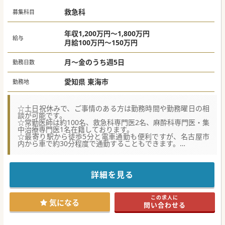
■スポーツ整形に関心があれば、競技経験や知識は不問で
救急科
す。スポーツ整形未経験の女性医師も5年以上勤務していま
募集科目
す。
#秋入職可
年収1,200万円～1,800万円
給与
月給100万円～150万円
月～金のうち週5日
勤務日数
愛知県 東海市
勤務地
☆土日祝休みで、ご事情のある方は勤務時間や勤務曜日の相
談が可能です。
☆常勤医師は約100名、救急科専門医2名、麻酔科専門医・集
中治療専門医1名在籍しております。
☆最寄り駅から徒歩5分と電車通勤も便利ですが、名古屋市
内から車で約30分程度で通勤することもできます。
【職場環境と雰囲気】
■最寄り駅から徒歩5分の好立地であり、名古屋市内から車
で約30分と通勤の利便性が高い環境である。
詳細を見る
■託児施設や手厚い医師住宅制度が完備され、私生活と業務
の調和を無理なく図れる環境が整っています。
■土日祝日が休みで残業も基本的にはないため、心身ともに
この求人に
ゆとりを持って日々の職務に専念することができます。
気になる
問い合わせる
【具体的な業務内容】
■主たる業務は日中における救急外来での患者対応で、1日