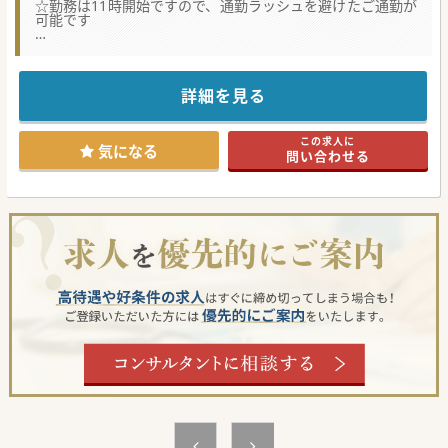
☆勤務は11時開始ですので、通勤ラッシュを避けたご通勤が
可能です
【職場環境と雰囲気】
■商業施設内にあるクリニックですので、昼食時やお買い物
をする際にも便利な立地になります
■ベテランの事務やスタッフ、看護師が揃っていてサポート
詳細を見る
体制は万全ですし、診療に集中できる環境です
■名古屋市内から公共交通機関でもお車でも通勤便利なエリ
アにあるので通勤ストレスは皆無です
この求人に
気になる
問い合わせる
【業務内容】
■コンタクトの診療がメインとなりますので、眼科としての
ご経験は不問ですしご専門は問いません
■未経験の方に対しては最初の内は眼科医の診療に同席して
勉強する機会を設けているので安心です
■週4日のご勤務で、始業時間も11：00～、となりますので
朝は余裕を持ってご出勤いただけます
【医療機関情報】
■全国展開している店舗を運営する法人様で、経営基盤はし
っかりしているので安心してご勤務いただけます
■近隣の病院やクリニックと連携を取れているので対応が難
しい症状の場合は搬送可能です
■患者数も平日だとそこまで多くないため空いた時間は勉強
するなどして有効活用できます
#秋入職可