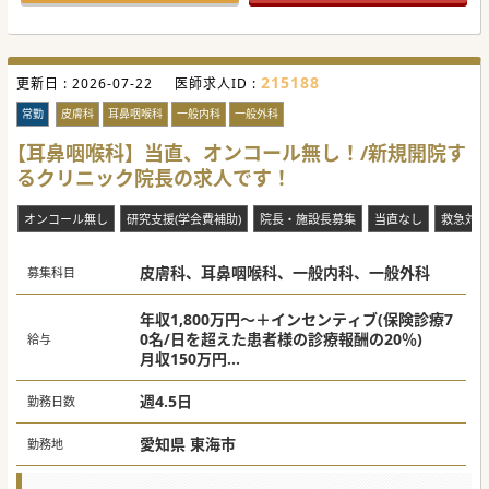
#春入職可 #秋入職可
215188
更新日 :
2026-07-22
医師求人ID :
常勤
皮膚科
耳鼻咽喉科
一般内科
一般外科
【耳鼻咽喉科】当直、オンコール無し！/新規開院す
るクリニック院長の求人です！
オンコール無し
研究支援(学会費補助)
院長・施設長募集
当直なし
救急対応
皮膚科、耳鼻咽喉科、一般内科、一般外科
募集科目
年収1,800万円～＋インセンティブ(保険診療7
0名/日を超えた患者様の診療報酬の20％)
給与
月収150万円
※現給保障あり
週4.5日
勤務日数
愛知県 東海市
勤務地