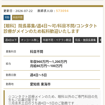
の対応件数は平均10件から20件程度となります。
■重症患者の治療に関わる集中治療室や高度治療室の管理業
務に関しては、麻酔科の医師が専任で担当しています。
573094
更新日 :
■夜間時間帯の救急対応は当直医が担当するため、日中帯の
2026-07-22
医師求人ID :
勤務に集中して取り組むことが可能です。
常勤
科目不問
【具体的な医療機関情報】
■2015年に自治体病院の合併に伴い新設された、地域医療を
【眼科】院長募集/週4日～可/科目不問/コンタクト
支えるための新しい二次救急病院です。
診療がメインのため転科歓迎いたします
■地域のがん拠点病院としての役割を担い、約100名の常勤
医師が各診療科で専門性の高い医療を実践しています。
■救急科には専門医2名が在籍しており、救急医療の実戦経
週4日以下
オンコール無し
年齢不問・ベテラン歓迎
院長・施設長募集
転科
験がある方であれば専門不問でご応募可能です。
科目不問
募集科目
#秋入職可
年収960万円～1,200万円
給与
月給80万円～100万円
週4日～5日
勤務日数
愛知県 東海市
勤務地
☆コンタクト診療メインのため、眼科以外のご専門科目の先
生もご応募可能です
☆月水木土日のうち週4日～5日のご勤務です