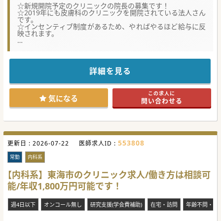
☆新規開院予定のクリニックの院長の募集です！
☆2019年にも皮膚科のクリニックを開院されている法人さん
です。
☆インセンティブ制度があるため、やればやるほど給与に反
映されます。
★☆コンサルタントからのメッセージ★☆
積極的に分院を進めており、開院予定に合わせて院長を募集
しています。
リスクを負わずに管理医師経験を積みたい方にもおススメで
詳細を見る
す。
少しでもご興味ある方は、一度ご相談ください！
この求人に
気になる
問い合わせる
#秋入職可
553808
更新日 :
2026-07-22
医師求人ID :
常勤
内科系
【内科系】東海市のクリニック求人/働き方は相談可
能/年収1,800万円可能です！
週4日以下
オンコール無し
研究支援(学会費補助)
在宅・訪問
年齢不問・ベ