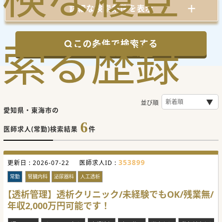
詳細な検索条件を表示
索
る
歴
録
この条件で検索する
並び順
愛知県・東海市の
6
医師求人(常勤)検索結果
件
353899
更新日 :
2026-07-22
医師求人ID :
常勤
腎臓内科
泌尿器科
人工透析
【透析管理】透析クリニック/未経験でもOK/残業無/
年収2,000万円可能です！