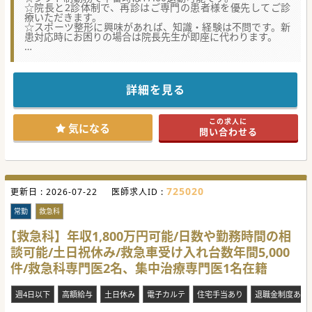
☆院長と2診体制で、再診はご専門の患者様を優先してご診
療いただきます。
☆スポーツ整形に興味があれば、知識・経験は不問です。新
患対応時にお困りの場合は院長先生が即座に代わります。
【募集背景】
■午前と午後の間に発生している診療時間の中空きを埋め
て、終日診療が可能な体制にリニューアルするための増員募
集です。
詳細を見る
■常勤医師1名と非常勤医師の2診体制から常勤2名の体制に
移行する時間が必要なため、最短で2027年の入職相談が可能
です。
この求人に
■転職の理由が「将来開業を考えており学びたい」、「異動
気になる
問い合わせる
のないクリニックで勤務したい」、どちらの先生も歓迎で
す。
【業務内容】
■時間帯によって非常勤医師の体制構築も想定しております
が、基本的には院長先生との2診体制が基本となります。
725020
更新日 :
■初診とご専門の患者様の再診の一部をご担当いただきま
2026-07-22
医師求人ID :
す。紹介状対応があるため、再診は主に院長が対応します。
■外来患者様が多く、スピード対応を求められる場面がござ
常勤
救急科
いますが、看護師が付きますので、診療に専念いただけま
す。
【救急科】年収1,800万円可能/日数や勤務時間の相
談可能/土日祝休み/救急車受け入れ台数年間5,000
【医療機関情報】
■子どもからお年寄りまで、レクリエーションからアスリー
件/救急科専門医2名、集中治療専門医1名在籍
トまで、幅広い「スポーツのケガ」に強みを持つクリニック
です。
■職種間の上下関係はありません。医師と理学療法士や医事
週4日以下
高額給与
土日休み
電子カルテ
住宅手当あり
退職金制度あり
課のQ&Aも頻繁にあり、コミュニケーションはかなりフラッ
トです。