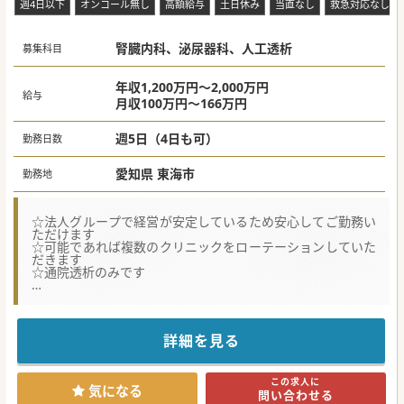
週4日以下
オンコール無し
高額給与
土日休み
当直なし
救急対応なし
腎臓内科、泌尿器科、人工透析
募集科目
年収1,200万円～2,000万円
給与
月収100万円～166万円
週5日（4日も可）
勤務日数
愛知県 東海市
勤務地
☆法人グループで経営が安定しているため安心してご勤務い
ただけます
☆可能であれば複数のクリニックをローテーションしていた
だきます
☆通院透析のみです
★☆コンサルタントからのメッセージ★☆
グループ最初の透析サテライト施設として、1975年に愛知県
東海市に開設し、 1997年に現在の場所に新築移転しまし
た。
詳細を見る
最寄駅からも徒歩圏内で名古屋からも通いやすい立地となっ
ています。
また頑張りも給与に反映され高給も狙うことができますので
この求人に
気になる方はお気軽にお問い合わせください！
気になる
問い合わせる