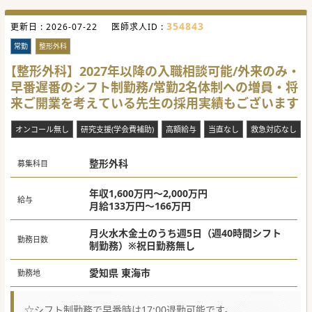
354843
更新日 :
2026-07-22
医師求人ID :
常勤
整形外科
【整形外科】2027年以降の入職相談可能/外来のみ・
早番遅番のシフト制勤務/常勤2名体制への増員・将
来ご開業を考えている先生の採用実績もございます
オンコール無し
研究支援(学会費補助)
高額給与
当直なし
救急対応なし
整形外科
募集科目
年収1,600万円～2,000万円
給与
月給133万円～166万円
月火水木金土のうち週5日（週40時間シフト
勤務日数
制勤務）※祝日勤務無し
愛知県 東海市
勤務地
☆シフト制勤務で早番時は17:00退勤可能です。