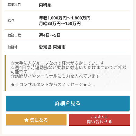
内科系
募集科目
年収1,000万円～1,800万円
給与
月給83万円～150万円
週4日～5日
勤務日数
愛知県 東海市
勤務地
☆大手法人グループなので経営が安定しています
☆週4日や時短勤務など柔軟に対応いただけますのでご相談
可能です
☆訪問リハやターミナルにも力を入れています
★☆コンサルタントからのメッセージ★☆
プライマリケアを中心とした幅広い医療を提供しているクリ
ニックです。
名古屋や三河エリアからも通勤可能な立地です。
時間外の拘束も無いためストレスの少ない職場を探している
詳細を見る
方におススメです。
気になる方はお気軽にお問い合わせください。
この求人に
#秋入職可
気になる
問い合わせる