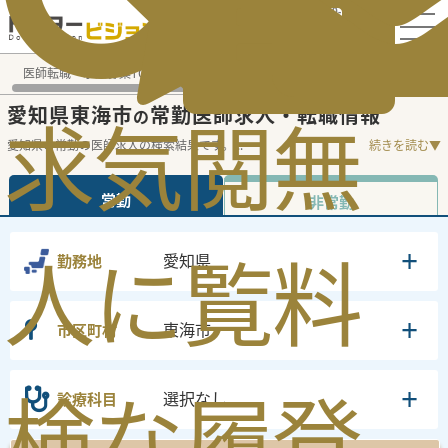
電話でのお問い合わせ：平日9:30-19:00
医師転職・求人募集TOP
常勤求人検索
愛知県 医師求人
愛
愛知県東海市
常勤医師求人・転職情報
の
求
気
閲
無
愛知県の常勤の医師求人の検索結果です。
...
続きを読む▼
常勤
非常勤
人
に
覧
料
愛知県
勤務地
東海市
市区町村
検
な
履
登
選択なし
診療科目