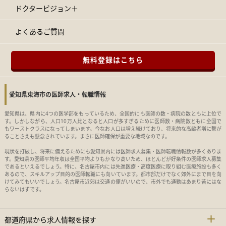
ドクタービジョン＋
よくあるご質問
無料登録はこちら
愛知県東海市の医師求人・転職情報
愛知県は、県内に4つの医学部をもっているため、全国的にも医師の数・病院の数ともに上位で
す。しかしながら、人口10万人比となると人口が多すぎるために医師数・病院数ともに全国で
もワーストクラスになってしまいます。今なお人口は増え続けており、将来的な高齢者増に繋が
ることさえも懸念されています。まさに医師確保が重要な地域なのです。
現状を打破し、将来に備えるためにも愛知県内には医師求人募集・医師転職情報数が多くありま
す。愛知県の医師平均年収は全国平均よりもかなり高いため、ほとんどが好条件の医師求人募集
であるといえるでしょう。特に、名古屋市内には先進医療・高度医療に取り組む医療施設も多く
あるので、スキルアップ目的の医師転職にも向いています。都市部だけでなく郊外にまで目を向
けてみてもいいでしょう。名古屋市近郊は交通の便がいいので、市外でも通勤はあまり苦にはな
らないはずです。
都道府県から求人情報を探す