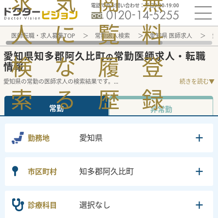
求
気
閲
無
電話でのお問い合わせ：平日9:30-19:00
人
に
覧
料
医師転職・求人募集TOP
常勤求人検索
愛知県 医師求人
愛
愛知県知多郡阿久比町
常勤医師求人・転職
の
検
な
履
登
情報
愛知県の常勤の医師求人の検索結果です。
...
続きを読む▼
索
る
歴
録
常勤
非常勤
愛知県
勤務地
知多郡阿久比町
市区町村
選択なし
診療科目