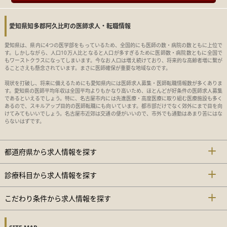
愛知県知多郡阿久比町の医師求人・転職情報
愛知県は、県内に4つの医学部をもっているため、全国的にも医師の数・病院の数ともに上位で
す。しかしながら、人口10万人比となると人口が多すぎるために医師数・病院数ともに全国で
もワーストクラスになってしまいます。今なお人口は増え続けており、将来的な高齢者増に繋が
ることさえも懸念されています。まさに医師確保が重要な地域なのです。
現状を打破し、将来に備えるためにも愛知県内には医師求人募集・医師転職情報数が多くありま
す。愛知県の医師平均年収は全国平均よりもかなり高いため、ほとんどが好条件の医師求人募集
であるといえるでしょう。特に、名古屋市内には先進医療・高度医療に取り組む医療施設も多く
あるので、スキルアップ目的の医師転職にも向いています。都市部だけでなく郊外にまで目を向
けてみてもいいでしょう。名古屋市近郊は交通の便がいいので、市外でも通勤はあまり苦にはな
らないはずです。
都道府県から求人情報を探す
診療科目から求人情報を探す
こだわり条件から求人情報を探す