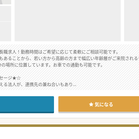
長職求人！勤務時間はご希望に応じて柔軟にご相談可能です。
もあることから、若い方から高齢の方まで幅広い年齢層がご来院される
6分の場所に位置しています。お車での通勤も可能です。
セージ★☆
える法人が、連携先の兼ね合いもあり
を開院する構想があり募集しています。
生をお探しです。
についてもご相談可能です！
気になる
にご相談にのります！
ださい♪