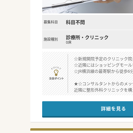
科目不問
募集科目
診療所・クリニック
施設種別
0床
☆新規開院予定のクリニック院
☆近隣にはショッピングモール
☆JR横浜線の最寄駅から徒歩
★☆コンサルタントからのメッ
近隣に整形外科クリニックを構
分院としてお近くにクリニック
お力をお貸しいただける院長先
詳細を見る
将来的にご開業をお考えの先生
時短や勤務時間調整なども柔軟
まずはぜひお気軽にお問合せく