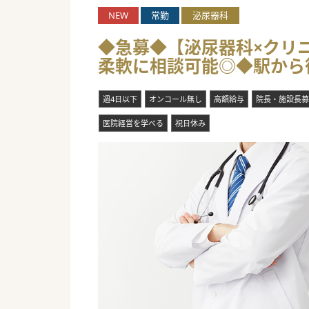
NEW
常勤
泌尿器科
◆急募◆【泌尿器科×クリニ
柔軟に相談可能◎◆駅から徒
週4日以下
オンコール無し
高額給与
院長・施設長募
医院経営を学べる
祝日休み