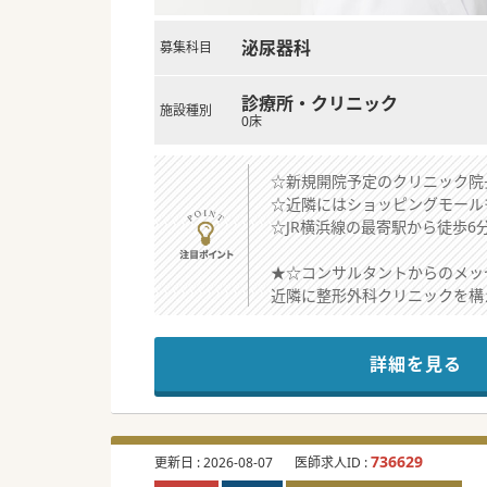
泌尿器科
募集科目
診療所・クリニック
施設種別
0床
☆新規開院予定のクリニック院
☆近隣にはショッピングモール
☆JR横浜線の最寄駅から徒歩
★☆コンサルタントからのメッ
近隣に整形外科クリニックを構
分院としてお近くにクリニック
お力をお貸しいただける院長先
詳細を見る
将来的にご開業をお考えの先生
時短や勤務時間調整なども柔軟
まずはぜひお気軽にお問合せく
#春入職可 #秋入職可
736629
更新日 :
2026-08-07
医師求人ID :