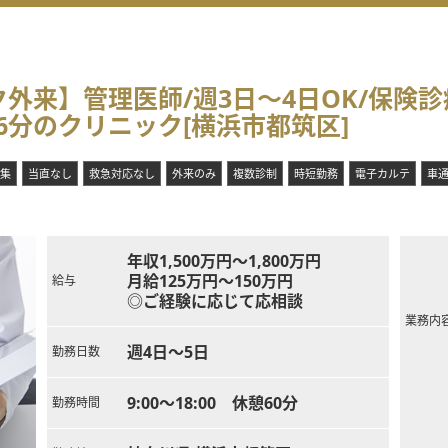
外来】管理医師/週3日～4日OK/保険
分のクリニック[横浜市都筑区]
集
当直なし
救急対応なし
外来のみ
複数診制
時短勤務
電子カルテ
車
年収1,500万円～1,800万円
月給125万円～150万円
給与
◎ご経験に応じて応相談
業務内
週4日～5日
勤務日数
9:00～18:00 休憩60分
勤務時間