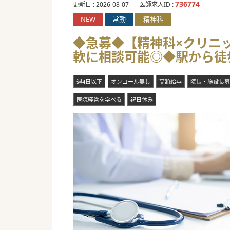
#春入職可 #秋入職可
736774
更新日 :
2026-08-07
医師求人ID :
NEW
常勤
精神科
◆急募◆【精神科×クリニッ
軟に相談可能◎◆駅から徒歩
週4日以下
オンコール無し
高額給与
院長・施設長募
医院経営を学べる
祝日休み