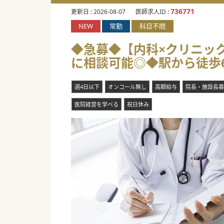
736771
更新日 :
2026-08-07
医師求人ID :
NEW
常勤
科目不問
◆急募◆【内科×クリニック
に相談可能◎◆駅から徒歩6
週4日以下
オンコール無し
高額給与
院長・施設長募
医院経営を学べる
祝日休み