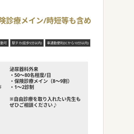
保険診療メイン/時短等も含め
通勤可
駅チカ(徒歩5分以内)
車通勤便利(ICから10分以内)
泌尿器科外来
・50～80名程度/日
・保険診療メイン（8～9割）
・1～2診制
容
※自由診療を取り入れたい先生も
ぜひご相談ください♪