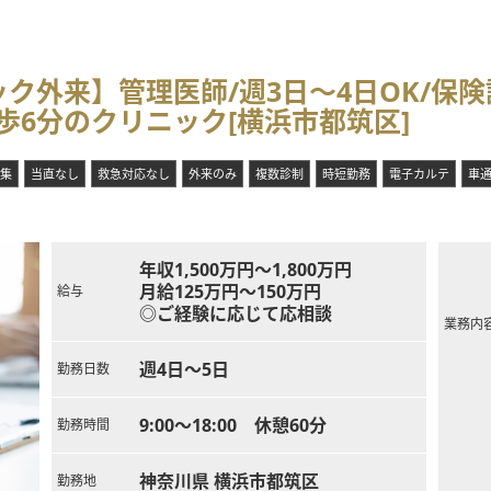
ク外来】管理医師/週3日～4日OK/保
6分のクリニック[横浜市都筑区]
集
当直なし
救急対応なし
外来のみ
複数診制
時短勤務
電子カルテ
車
年収1,500万円～1,800万円
月給125万円～150万円
給与
◎ご経験に応じて応相談
業務内
週4日～5日
勤務日数
9:00～18:00 休憩60分
勤務時間
神奈川県 横浜市都筑区
勤務地