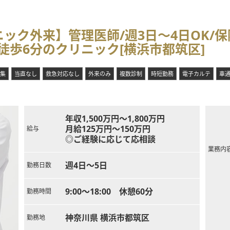
ック外来】管理医師/週3日～4日OK/
歩6分のクリニック[横浜市都筑区]
集
当直なし
救急対応なし
外来のみ
複数診制
時短勤務
電子カルテ
車
年収1,500万円～1,800万円
月給125万円～150万円
給与
◎ご経験に応じて応相談
業務内
週4日～5日
勤務日数
9:00～18:00 休憩60分
勤務時間
神奈川県 横浜市都筑区
勤務地