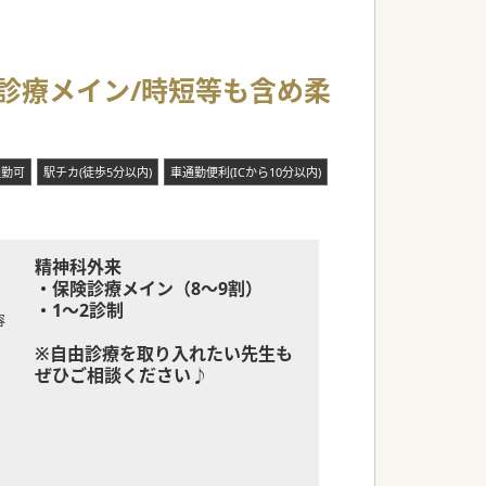
険診療メイン/時短等も含め柔
通勤可
駅チカ(徒歩5分以内)
車通勤便利(ICから10分以内)
精神科外来
・保険診療メイン（8～9割）
・1～2診制
容
※自由診療を取り入れたい先生も
ぜひご相談ください♪