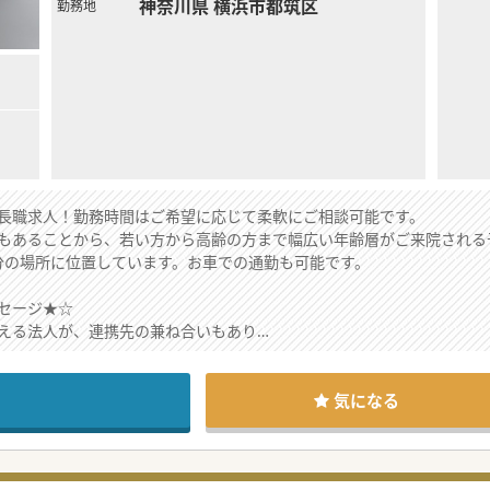
神奈川県 横浜市都筑区
勤務地
長職求人！勤務時間はご希望に応じて柔軟にご相談可能です。
もあることから、若い方から高齢の方まで幅広い年齢層がご来院される
6分の場所に位置しています。お車での通勤も可能です。
セージ★☆
える法人が、連携先の兼ね合いもあり
を開院する構想により、
生をお探しでいらっしゃいます。
についてもご相談可能です！
気になる
にご相談にのります！
ださい♪