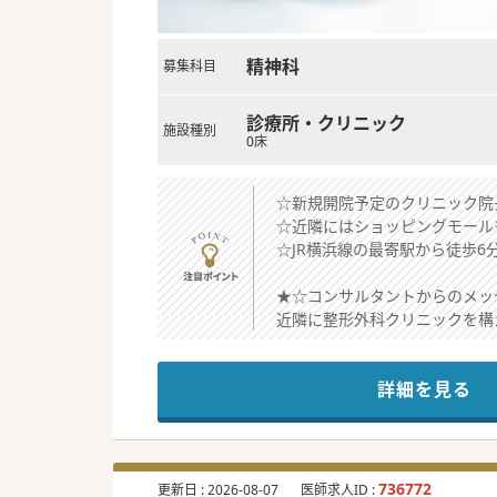
精神科
募集科目
診療所・クリニック
施設種別
0床
☆新規開院予定のクリニック院
☆近隣にはショッピングモール
☆JR横浜線の最寄駅から徒歩
★☆コンサルタントからのメッ
近隣に整形外科クリニックを構
分院としてお近くにクリニック
お力をお貸しいただける院長先
詳細を見る
将来的にご開業をお考えの先生
時短や勤務時間調整なども柔軟
まずはぜひお気軽にお問合せく
#春入職可 #秋入職可
736772
更新日 :
2026-08-07
医師求人ID :