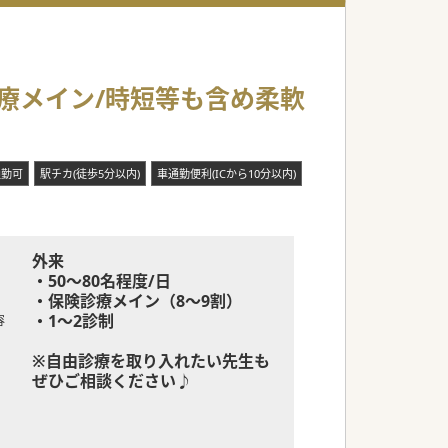
診療メイン/時短等も含め柔軟
通勤可
駅チカ(徒歩5分以内)
車通勤便利(ICから10分以内)
外来
・50～80名程度/日
・保険診療メイン（8～9割）
・1～2診制
容
※自由診療を取り入れたい先生も
ぜひご相談ください♪