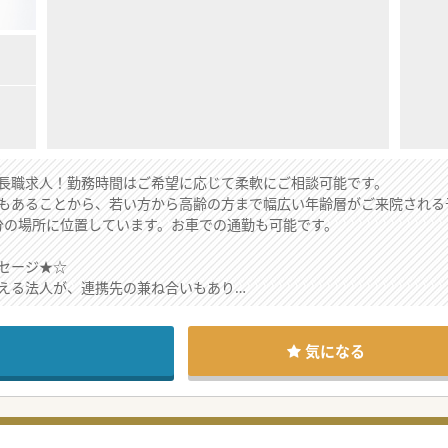
長職求人！勤務時間はご希望に応じて柔軟にご相談可能です。
もあることから、若い方から高齢の方まで幅広い年齢層がご来院される
6分の場所に位置しています。お車での通勤も可能です。
セージ★☆
える法人が、連携先の兼ね合いもあり
を開院する構想があり募集しています。
生をお探しです。
についてもご相談可能です！
気になる
にご相談にのります！
ださい♪