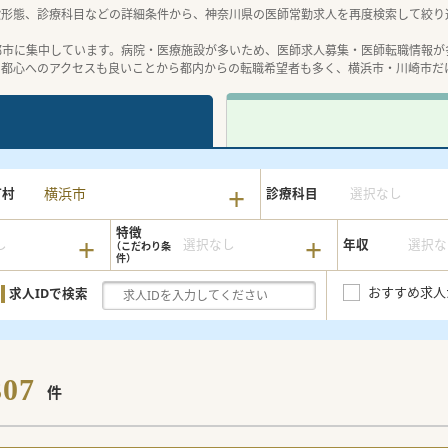
設形態、診療科目などの詳細条件から、神奈川県の医師常勤求人を再度検索して絞り
都市に集中しています。病院・医療施設が多いため、医師求人募集・医師転職情報が
、都心へのアクセスも良いことから都内からの転職希望者も多く、横浜市・川崎市だ
横浜市
町村
診療科目
選択なし
特徴
し
選択なし
年収
選択な
おすすめ求人
求人IDで検索
307
件