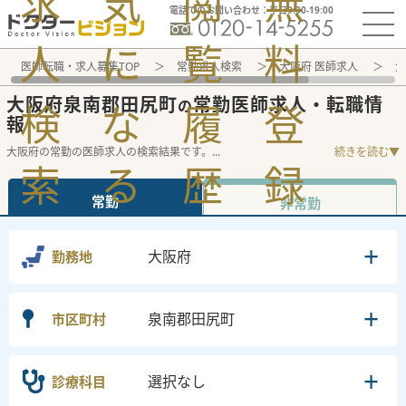
求
気
閲
無
電話でのお問い合わせ：平日9:30-19:00
人
に
覧
料
医師転職・求人募集TOP
常勤求人検索
大阪府 医師求人
大
大阪府泉南郡田尻町
常勤医師求人・転職情
の
検
な
履
登
報
大阪府の常勤の医師求人の検索結果です。
...
続きを読む▼
索
る
歴
録
常勤
非常勤
大阪府
勤務地
泉南郡田尻町
市区町村
選択なし
診療科目