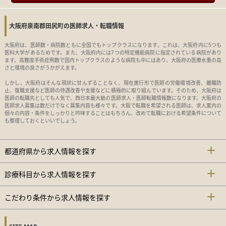
大阪府泉南郡田尻町の医師求人・転職情報
大阪府は、医師数・病院数ともに全国でもトップクラスになります。これは、大阪府内に5つも
医科大学があるためです。また、大阪府内には7つの特定機能病院に指定されている病院があり
ます。高難度手術症例数で国内トップクラスのような病院も中にはあり、大阪府の医療水重の高
さと環境の良さがうかがえます。
しかし、大阪府はそんな現状に甘んずることなく、現在進行形で医師の労働環境改善、離職防
止、復職支援など医師の待遇改善や支援などに積極的に取り組んでいます。そのため、大阪府は
医師の転職先としても人気で、西日本最大級の医師求人・医師転職情報数になります。大阪府の
医師求人募集は数だけでなく募集内容も様々です。大阪で転職を希望される医師は、求人案内の
個々の内容・条件をしっかりと吟味することはもちろん、改めて転職における希望条件について
も整理しておくといいでしょう。
都道府県から求人情報を探す
診療科目から求人情報を探す
こだわり条件から求人情報を探す