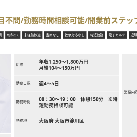
目不問/勤務時間相談可能/開業前ステッ
問
転科OK
未経験歓迎
当直なし
救急対応なし
時短勤務
電子カルテ
退
年収1,250～1,800万円
給与
月給104～150万円
週4～5日
勤務日数
業務内
08：30～19：00 休憩150分 ※時
勤務時間
短勤務相談可能
大阪府 大阪市淀川区
勤務地