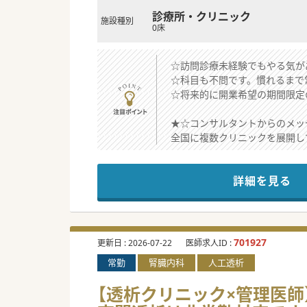
診療所・クリニック
施設種別
0床
☆訪問診療未経験でもやる気が
☆科目も不問です。慣れるまで
☆将来的に開業希望の期間限定
★☆コンサルタントからのメッ
全国に複数クリニックを展開し
病院での専門性を活かしながら
他の訪問診療クリニックと比較
詳細を見る
701927
更新日 :
2026-07-22
医師求人ID :
常勤
腎臓内科
人工透析
【透析クリニック×管理医師】週