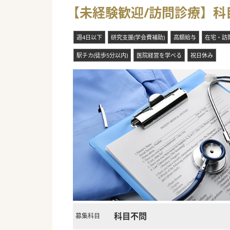
【未経験歓迎/訪問診療】科
週4日以下
研究支援(学会費補助)
高額給与
在宅・訪
駅チカ(徒歩5分以内)
医院経営を学べる
祝日休み
科目不問
募集科目