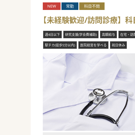
NEW
常勤
科目不問
【未経験歓迎/訪問診療】科
週4日以下
研究支援(学会費補助)
高額給与
在宅・訪
駅チカ(徒歩5分以内)
医院経営を学べる
祝日休み