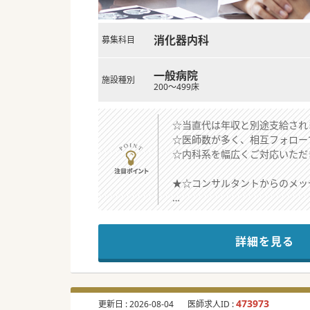
消化器内科
募集科目
一般病院
施設種別
200～499床
☆当直代は年収と別途支給され
☆医師数が多く、相互フォロー
☆内科系を幅広くご対応いただ
★☆コンサルタントからのメッ
内科を幅広くみつつ、内視鏡検
救急対応は近隣に急性期病院が
詳細を見る
病院建物上層階の社員寮（3L
是非一度お問い合わせください
#秋入職可
473973
更新日 :
2026-08-04
医師求人ID :