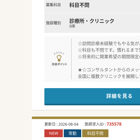
科目不問
募集科目
診療所・クリニック
施設種別
0床
☆訪問診療未経験でもやる気が
☆科目も不問です。慣れるまで
☆将来的に開業希望の期間限定
★☆コンサルタントからのメッ
全国に複数クリニックを展開し
病院での専門性を活かしながら
他の訪問診療クリニックと比較
詳細を見る
735578
更新日 :
2026-08-04
医師求人ID :
NEW
常勤
科目不問