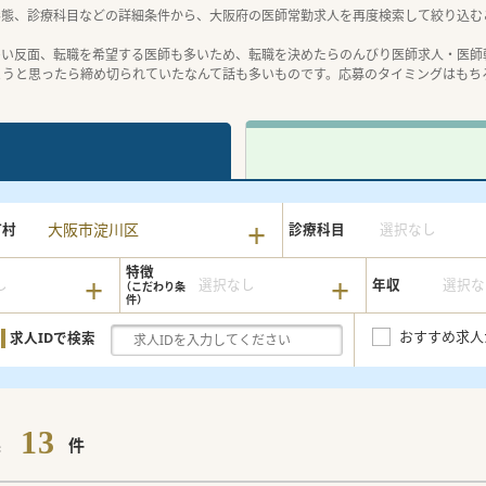
形態、診療科目などの詳細条件から、大阪府の医師常勤求人を再度検索して絞り込む
多い反面、転職を希望する医師も多いため、転職を決めたらのんびり医師求人・医師
ようと思ったら締め切られていたなんて話も多いものです。応募のタイミングはもち
大阪市淀川区
町村
診療科目
選択なし
特徴
し
選択なし
年収
選択な
おすすめ求人
求人IDで検索
13
果
件