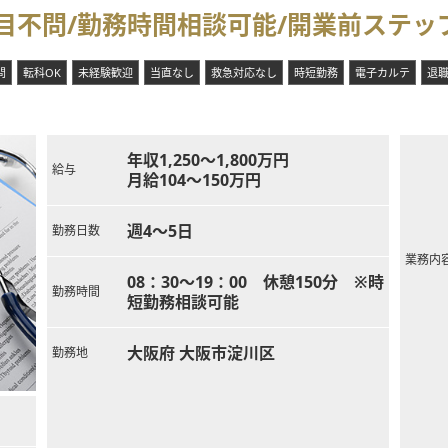
目不問/勤務時間相談可能/開業前ステッ
問
転科OK
未経験歓迎
当直なし
救急対応なし
時短勤務
電子カルテ
退
年収1,250～1,800万円
給与
月給104～150万円
週4～5日
勤務日数
業務内
08：30～19：00 休憩150分 ※時
勤務時間
短勤務相談可能
大阪府 大阪市淀川区
勤務地