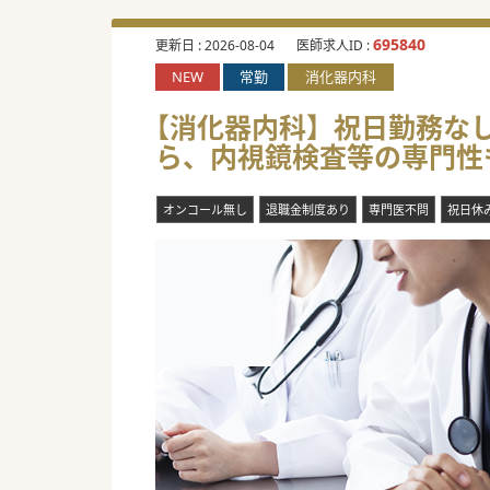
695840
更新日 :
2026-08-04
医師求人ID :
NEW
常勤
消化器内科
【消化器内科】祝日勤務なし
ら、内視鏡検査等の専門性
オンコール無し
退職金制度あり
専門医不問
祝日休