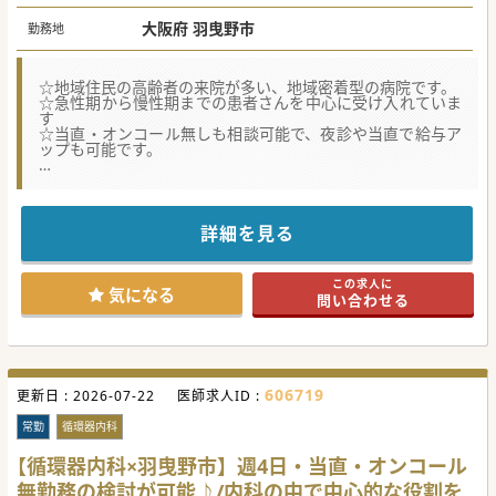
大阪府 羽曳野市
勤務地
☆地域住民の高齢者の来院が多い、地域密着型の病院です。
☆急性期から慢性期までの患者さんを中心に受け入れていま
す
☆当直・オンコール無しも相談可能で、夜診や当直で給与ア
ップも可能です。
★☆コンサルタントからのメッセージ★☆
老健や小規模多機能ホームを有し、地域包括ケアシステム
を構築している病院です。
詳細を見る
車通勤も可能ですが、最寄り駅からも徒歩5分程度とアク
セスの非常に良い病院です。
この求人に
#秋入職可
気になる
問い合わせる
606719
更新日 :
2026-07-22
医師求人ID :
常勤
循環器内科
【循環器内科×羽曳野市】週4日・当直・オンコール
無勤務の検討が可能♪/内科の中で中心的な役割を