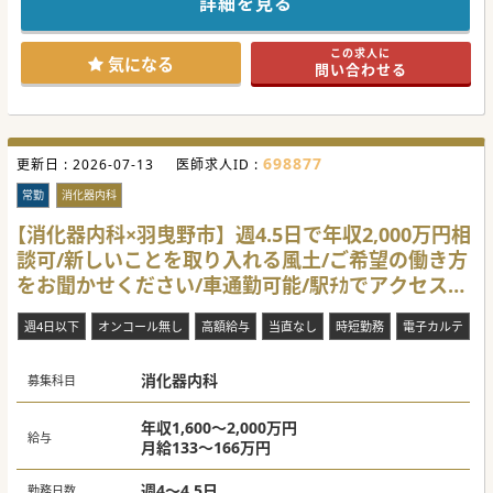
詳細を見る
この求人に
気になる
問い合わせる
698877
更新日 :
2026-07-13
医師求人ID :
常勤
消化器内科
【消化器内科×羽曳野市】週4.5日で年収2,000万円相
談可/新しいことを取り入れる風土/ご希望の働き方
をお聞かせください/車通勤可能/駅ﾁｶでアクセス良
好
週4日以下
オンコール無し
高額給与
当直なし
時短勤務
電子カルテ
消化器内科
募集科目
年収1,600～2,000万円
給与
月給133～166万円
週4～4.5日
勤務日数