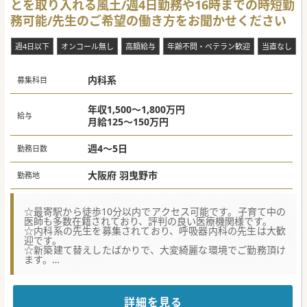
とを取り入れる風土/週4日勤務や16時までの時短勤
■外来については一般内科外来のご担当もして頂きたいご意
向です。1コマあたり15~20名程度の患者様がいらっしゃる
務可能/先生のご希望の働き方をお聞かせください
状況です。
【医療機関情報】
週4日以下
オンコール無し
高額給与
年齢不問・ベテラン歓迎
当直なし
■オーナーは大変お子様好きということもあり、いずれか小
児科を新規標榜したい、とのお気持ちをお持ちの方です。そ
の為、子育て中の先生にもご理解のある職場環境となってお
内科系
ります。
募集科目
■新しいことも積極的に取り入れて、職員全体で実行する推
進力がある医療機関の為、「やりたいことがある」という先
生にも非常にオススメです。
年収1,500～1,800万円
給与
■羽曳野市の中核病院として、長年地域から愛されてきた医
月給125～150万円
療機関です。勿論、お車でのご通勤も可能で、駅から徒歩圏
内と通勤が便利です。
週4～5日
勤務日数
#年度内入職可 #秋入職可
大阪府 羽曳野市
勤務地
☆最寄駅から徒歩10分以内でアクセス可能です。子育て中の
医師も多数在籍されており、評判の良い医療機関様です。
☆内科系の先生を募集されており、呼吸器内科の先生は大歓
迎です。
☆新築建て替えしたばかりで、大変綺麗な環境でご勤務頂け
ます。
【職場環境と雰囲気】
■週4日勤務や時短勤務として16時までのご勤務等、ワーク
ライフバランスを重視した柔軟な勤務体制を提供していま
詳細を見る