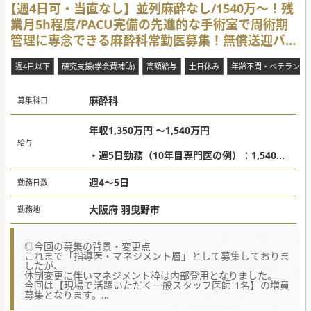
【週4日可・当直なし】並列麻酔なし/1540万〜！残
業月5h程度/PACU完備の先進的な手術室で周術期
管理に専念できる麻酔科常勤医募集！無償送迎バス
あり◎
週4日以下
研究支援(学会費補助)
高額給与
土日休み
年齢不問・ベテラン歓
麻酔科
募集科目
年収1,350万円 ～1,540万円
給与
・週5日勤務（10年目専門医の例）：1,540万
円 ～
・週4日勤務（10年目専門医の例）：1,350万
週4～5日
勤務日数
円 ～（週5日条件の約87％支給）
大阪府 羽曳野市
勤務地
※これまでのご経験やスキルを考慮の上、相
談にて最終決定いたします。
◎今回の募集の背景・変更点
これまで「指導医・マネジメント層」として募集しておりま
したが、
体制変更に伴いマネジメント枠は内部登用となりました。
今回は【現場で活躍いただく一般スタッフ医師 1名】の増員
募集となります。
長年部長を勤めている現顧問（常勤）のご年齢を鑑みた、将