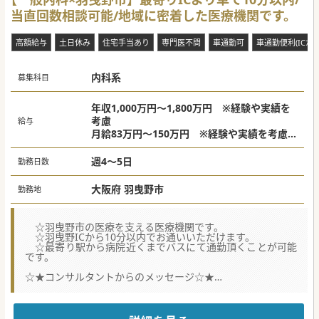
当直回数相談可能/地域に密着した医療機関です。
高額給与
土日休み
住宅手当あり
専門医不問
車通勤可
車通勤便利(ICから
内科系
募集科目
年収1,000万円～1,800万円 ※経験や実績を
考慮
給与
月給83万円～150万円 ※経験や実績を考慮
参考年収
週4～5日
勤務日数
10年目：1,200万円（当直含）
15年目：1,544万円（当直含）
大阪府 羽曳野市
勤務地
☆羽曳野市の医療を支える医療機関です。
☆羽曳野ICから10分以内でお通いいただけます。
☆最寄り駅から病院近くまでバスにて通勤頂くことが可能
です。
☆★コンサルタントからのメッセージ☆★
体制強化のための募集です。
質の高い医療を目指し、患者様にも職員にも寄り添った医療
機関です。
ご検討よろしくお願いします。