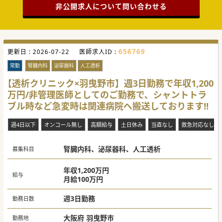
非公開求人について問い合わせる
656769
更新日 :
2026-07-22
医師求人ID :
常勤
腎臓内科
泌尿器科
人工透析
【透析クリニック×羽曳野市】週3日勤務で年収1,200
万円/非管理医師としてのご勤務で、シャントトラ
ブル時など急変時は関連病院へ搬送しております!!
週4日以下
オンコール無し
高額給与
土日休み
当直なし
救急対応なし
腎臓内科、泌尿器科、人工透析
募集科目
年収1,200万円
給与
月給100万円
週3日勤務
勤務日数
大阪府 羽曳野市
勤務地