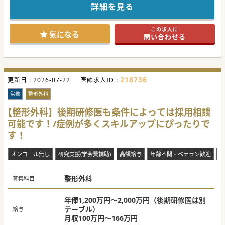
経験がある方は内容に応じて優遇がございます。
詳細を見る
#秋入職可
この求人に
気になる
問い合わせる
218736
更新日 :
2026-07-22
医師求人ID :
常勤
整形外科
【整形外科】後期研修医も条件によっては採用相談
可能です！/症例が多くスキルアップにぴったりで
す！
オンコール無し
研究支援(学会費補助)
高額給与
年齢不問・ベテラン歓迎
電
整形外科
募集科目
年俸1,200万円～2,000万円（後期研修医は別
テーブル）
給与
月収100万円～166万円