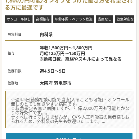
1,800万円可能/オンオフをつけた働き方を希望され
る方に最適です
オンコール無し
高額給与
年齢不問・ベテラン歓迎
当直なし
救急対応なし
内科系
募集科目
年収1,500万円～1,800万円
月給125万円～150万円
給与
※勤務日数、経験やスキルによって異なる
週4.5日～5日
勤務日数
大阪府 羽曳野市
勤務地
☆週4.5日勤務相談可能で当直(入ることも可能)・オンコール
無しのとても働きやすい病院です。
☆救急指定も無い病院ですが、年俸2,000万円も可能とかな
りの好条件です。。
☆オペは行っておりませんが、CVや人工呼吸器の患者様もお
られるため、外科系の先生も歓迎いたします。
★☆コンサルタントからのメッセージ★☆
ワークライフバランス重視や高年収希望の方まで、