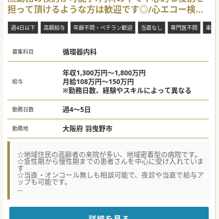
担って頂けるような方は歓迎です◎/心エコー検査
も実施しております
週4日以下
高額給与
年齢不問・ベテラン歓迎
当直なし
専門医不問
車通
循環器内科
募集科目
年収1,300万円～1,800万円
月給108万円～150万円
給与
※勤務日数、経験やスキルによって異なる
週4～5日
勤務日数
大阪府 羽曳野市
勤務地
☆地域住民の高齢者の来院が多い、地域密着型の病院です。
☆急性期から慢性期までの患者さんを中心に受け入れていま
す
☆当直・オンコール無しも相談可能で、夜診や当直で給与ア
ップも可能です。
★☆コンサルタントからのメッセージ★☆
老健や小規模多機能ホームを有し、地域包括ケアシステム
を構築している病院です。
車通勤も可能ですが、最寄り駅からも徒歩5分程度とアク