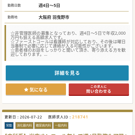
週4日～5日
勤務日数
大阪府 羽曳野市
勤務地
☆非管理医師の募集となっており、週4日～5日で年収2,000
万円も狙える高額求人です。
☆ファーストコールは看護師が対応しており、その後は曜日
当番制で必要に応じて連絡が入る可能性がございます。
☆患者様のお話をしっかりと聞いて頂き、寄り添える方を歓
迎しております。
★☆コンサルタントからのメッセージ★☆
精神保健指定医をお持ちの先生は尚歓迎です。
詳細を見る
訪問体制は医師、看護師、ドライバーの3人体制です。
近年移転したばかりの綺麗なクリニックです。
この求人に
#秋入職可
気になる
問い合わせる
218741
更新日 :
2026-07-22
医師求人ID :
常勤
消化器内科
糖尿病内科
一般内科