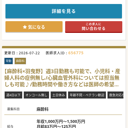
来に向けた前向きな体制強化です。
◎当院で働く「6つの魅力」（麻酔科医の視点から）
詳細を見る
【安全第一】並列麻酔なし！
常勤8名、非常勤1名と人員が充実しているため、並列麻酔は
ありません。
この求人に
1症例にじっくり、落ち着いて安全に向き合える環境です。
気になる
問い合わせる
【QOLの維持】宿日直なし、残業ほぼなし！
基本は宿日直なし（希望者のみ病棟当直の調整可）。
時間外勤務（手術麻酔）は月平均5時間前後と非常に少なめ
です。
656775
更新日 :
【先進的な手術室環境】
2026-07-22
医師求人ID :
壁面・天井モニターによる画像確認システムを導入。
可動式モニターの搬入が不要なため、広い麻酔エリアが確保
常勤
麻酔科
されています。
【麻酔科×羽曳野】週3日勤務も可能で、小児科・産
【リアルタイムな運行把握】
婦人科の症例無し/心臓血管外科については担当無
手術映像配信に加え、入室から閉創開始までをアナウンスす
る放送システムにより、
しも可能♪/勤務時間や働き方などは医師の希望に
各室の進行状況がリアルタイムに把握できます。
柔軟に応じます◎
【確実な安全管理（PACU整備）】
週4日以下
オンコール無し
土日休み
年齢不問・ベテラン歓迎
救急対応なし
手術室内にリカバリルーム（5ベッド）を完備。術後30分の
観察を基本とし、
専任看護師と生体情報モニター（全台BIS標準搭載）で安全
麻酔科
性を徹底しています。
募集科目
【希望が通る薬剤整備】
必要な薬剤が網羅されているだけでなく、医師からの要望が
年収1,000万円～1,500万円
あれば柔軟に採用・導入される環境が整っています。
月給83万円～125万円
給与