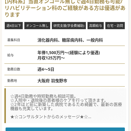
【内科系】当直オンコール無しで週4日勤務も可能/
リハビリテーション科のご経験がある方は優遇があ
ります
週4日以下
オンコール無し
研究支援(学会費補助)
高額給与
在宅・訪問
消化器内科、糖尿病内科、一般内科
募集科目
年俸1,500万円～(経験により優遇)
給与
月収125万円～
週4～5日
勤務日数
大阪府 羽曳野市
勤務地
☆週4日勤務や時短勤務も相談可能。
☆入院中・退院後の患者様のケアを行って頂きます。
☆2年ほど前に新築した病院であるため綺麗で、最新の医療
機器も充実しています。
★☆コンサルタントからのメッセージ★☆
リハビリテーション科のほかに、ICU、救命救急、総合診療
科の