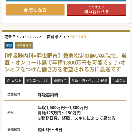
#秋入職可
この求人に
気になる
問い合わせる
601240
更新日 :
2026-07-22
医師求人ID :
常勤
呼吸器内科
【呼吸器内科×羽曳野市】救急指定の無い病院で、当
直・オンコール無で年俸1,800万円も可能です♪/オ
ンオフをつけた働き方を希望される方に最適です
週4日以下
オンコール無し
高額給与
年齢不問・ベテラン歓迎
当直なし
呼吸器内科
募集科目
年収1,500万円～1,800万円
月給125万円～150万円
給与
※勤務日数、経験、スキルによって異なる
週4.5日～5日
勤務日数