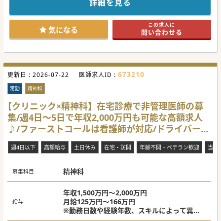
詳細を見る
幅広くオススメさせていただける病院です。
この求人に
気になる
問い合わせる
#秋入職可
673210
更新日 :
2026-07-22
医師求人ID :
常勤
精神科
【クリニック×精神科】在宅診療で非管理医師の募
集/週4日～5日で年収2,000万円も可能な高額求人
♪/ファーストコールは看護師が対応/ドライバーあ
り
週4日以下
高額給与
土日休み
在宅・訪問
年齢不問・ベテラン歓迎
当直
精神科
募集科目
年収1,500万円～2,000万円
月給125万円～166万円
給与
※勤務日数や経験年数、スキルによって異な
る