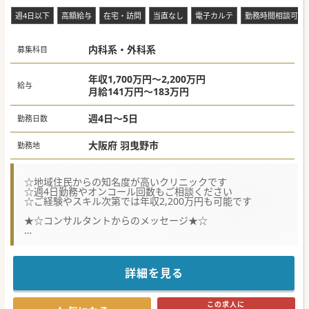
週4日以下
高額給与
在宅・訪問
当直なし
電子カルテ
勤務時間相談可
内科系・外科系
募集科目
年収1,700万円～2,200万円
給与
月給141万円～183万円
週4日～5日
勤務日数
大阪府 羽曳野市
勤務地
☆地域住民からの知名度が高いクリニックです
☆週4日勤務やオンコール回数もご相談ください
☆ご経験やスキル次第では年収2,200万円も可能です
★☆コンサルタントからのメッセージ★☆
訪問診療や心臓リハビリテーションに強みを持つクリニック
です。
高まり続ける患者様からのニーズにお応えする為に、体制強
化を図った募集です。
詳細を見る
院長やスタッフ間の関係性が良好で、円滑なコミュニケーシ
ョンを期待できそうです。（当社スタッフが訪問済み）
これまでの訪問診療のご経験を活かしたい先生だけでなく、
この求人に
これから訪問診療に挑戦したいという先生も歓迎致します。