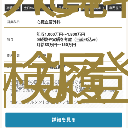
高額給与
土日休み
当直なし
住宅手当あり
退職金制度あり
専門医不問
心臓血管外科
募集科目
年収1,000万円～1,800万円
※経験や実績を考慮（当直代込み）
給与
検
な
履
月給83万円～150万円
週5日
勤務日数
大阪府 羽曳野市
勤務地
☆羽曳野市の医療を支える医療機関です。
☆羽曳野ICから10分以内でお通いいただけます。
☆最寄り駅から病院近くまでバスにて通勤頂くことが可能で
す。
☆★コンサルタントからのメッセージ☆★
大変珍しい心臓血管外科の募集です。
質の高い医療を目指し、患者様にも職員にも寄り添った医療
機関です。
詳細を見る
ご検討よろしくお願いします。