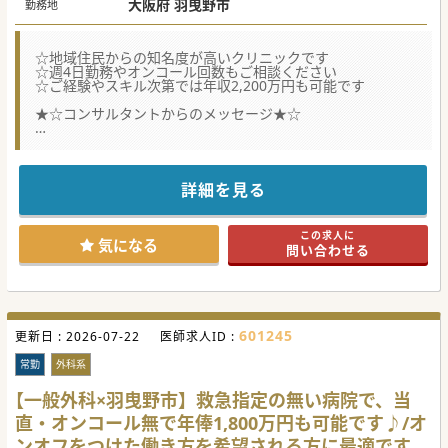
大阪府 羽曳野市
勤務地
☆地域住民からの知名度が高いクリニックです
☆週4日勤務やオンコール回数もご相談ください
☆ご経験やスキル次第では年収2,200万円も可能です
★☆コンサルタントからのメッセージ★☆
訪問診療や心臓リハビリテーションに強みを持つクリニック
です。
高まり続ける患者様からのニーズにお応えする為に、この度
分院展開を計画しております。
詳細を見る
分院長として、これまでの訪問診療のご経験を発揮してくだ
さる先生、地域貢献への想いを想いをお持ちの先生は是非お
問い合わせください。
この求人に
求職者の先生のご意向に合わせて働き方を調整していくスタ
気になる
問い合わせる
ンスをお持ちの院長ですので、先生の希望の働き方などござ
いましたら気軽にお問い合わせください。
#秋入職可
601245
更新日 :
2026-07-22
医師求人ID :
常勤
外科系
【一般外科×羽曳野市】救急指定の無い病院で、当
直・オンコール無で年俸1,800万円も可能です♪/オ
ンオフをつけた働き方を希望される方に最適です