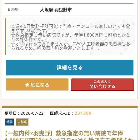
大阪府 羽曳野市
勤務地
☆週4.5日勤務相談可能で当直・オンコール無しのとても働
きやすい病院です。
☆救急指定も無い病院ですが、年俸1,800万円も可能とかな
りの好条件です。。
☆オペは行っておりませんが、CVや人工呼吸器の患者様もお
られるため、呼吸器内科を歓迎いたします。
★☆コンサルタントからのメッセージ★☆
ワークライフバランス重視や高年収希望の方まで、
幅広くオススメさせていただける病院です。
詳細を見る
お気軽にお問い合わせください。
#秋入職可
この求人に
気になる
問い合わせる
231308
更新日 :
2026-07-22
医師求人ID :
常勤
内科系
【一般内科×羽曳野】救急指定の無い病院で年俸