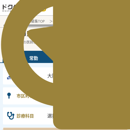
電話でのお問い合わせ：平日9:30-19:00
医師転職・求人募集TOP
常勤求人検索
大阪府 医師求人
大
大阪府羽曳野市
常勤医師求人・転職情報
の
大阪府の常勤の医師求人の検索結果です。
...
続きを読む▼
常勤
非常勤
大阪府
勤務地
羽曳野市
市区町村
選択なし
診療科目