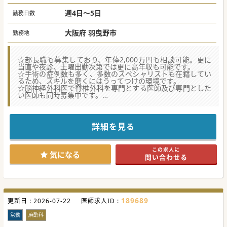
週4日～5日
勤務日数
大阪府 羽曳野市
勤務地
☆部長職も募集しており、年俸2,000万円も相談可能。更に
当直や夜診、土曜出勤次第では更に高年収も可能です。
☆手術の症例数も多く、多数のスペシャリストも在籍してい
るため、スキルを磨くにはうってつけの環境です。
☆脳神経外科医で脊椎外科を専門とする医師及び専門とした
い医師も同時募集中です。
★☆コンサルタントからのメッセージ★☆
後期研修医は、2016年度以前に日本整形外科学会入会済みの
詳細を見る
後期研修医であれば旧専門医制度適応にて採用可能です。
新専門医制度では大学医局に属した医師のローテート研修に
適応していますが、
この求人に
大学医局に属さずに当院に入職しても現状では専門医取得で
気になる
問い合わせる
きません。
しかし、専門医取得を目的にぜず、
整形外科の臨床経験を積むに適した病院（多い症例、高い技
術力、整形に特化した環境など）であります。
189689
更新日 :
#秋入職可
2026-07-22
医師求人ID :
常勤
麻酔科