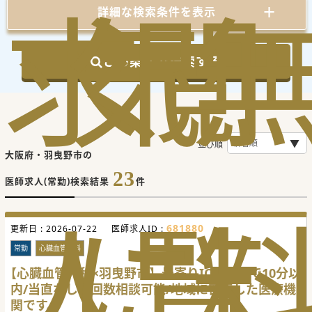
求
気
閲
詳細な検索条件を表示
この条件で検索する
並び順
大阪府・羽曳野市の
23
医師求人(常勤)検索結果
件
人
に
覧
681880
更新日 :
2026-07-22
医師求人ID :
常勤
心臓血管外科
【心臓血管外科×羽曳野市】最寄りICより車で10分以
内/当直なしや回数相談可能/地域に密着した医療機
関です。