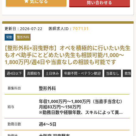
気になる
問い合わせる
求職者の先生のご意向に合わせて働き方を調整していくスタ
ンスをお持ちの院長ですので、先生の希望の働き方などござ
いましたら気軽にお問い合わせください。
分院展開の計画もございます。分院長としての勤務にご興味
がおありの先生も是非お声がけください。
707131
更新日 :
#秋入職可
2026-07-22
医師求人ID :
常勤
整形外科
【整形外科×羽曳野市】オペを積極的に行いたい先生
もオペ助手にとどめたい先生も相談可能/1,000～
1,800万円/週4日や当直なしの相談も可能です
週4日以下
高額給与
土日休み
年齢不問・ベテラン歓迎
当直なし
救急対
整形外科
募集科目
年収1,000万円～1,800万円（当直手当含む）
月給83万円～150万円
給与
※勤務日数や経験年数、スキルによって異な
る
※当直給与：平日：5万円／回、土日祝：10万
週4～5日
勤務日数
円／回
大阪府 羽曳野市
勤務地