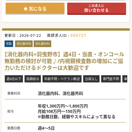
セスの非常に良い病院です。
この求人に
気になる
問い合わせる
#秋入職可
606727
更新日 :
2026-07-22
医師求人ID :
常勤
消化器内科
消化器外科
【消化器内科×羽曳野市】週4日・当直・オンコール
無勤務の検討が可能♪/内視鏡検査数の増加にご協
力いただけるドクターは大歓迎です
週4日以下
高額給与
年齢不問・ベテラン歓迎
当直なし
専門医不問
車通
消化器内科、消化器外科
募集科目
年収1,300万円～1,800万円
月給108万円～150万円
給与
※勤務日数、経験やスキルによって異なる
週4～5日
勤務日数