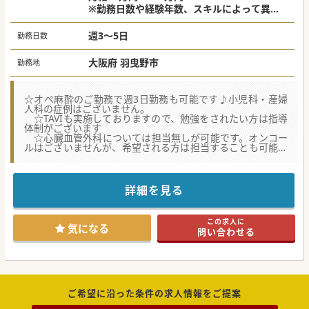
※勤務日数や経験年数、スキルによって異な
#秋入職可
る
週3～5日
勤務日数
（週3日：1,000万円、週4日：1,200万円、週
5日：1,500万円程度）
大阪府 羽曳野市
勤務地
☆オペ麻酔のご勤務で週3日勤務も可能です♪小児科・産婦
人科の症例はございません。
☆TAVIも実施しておりますので、勉強をされたい方は指導
体制がございます
☆心臓血管外科については担当無しが可能です。オンコー
ルはございませんが、希望される方は担当することも可能で
す。
☆★コンサルタントからのメッセージ☆★
詳細を見る
勤務時間や働き方などは医師の希望に柔軟に応じますので、
まずは1度お問い合わせください。
この求人に
気になる
問い合わせる
#秋入職可
ご希望に沿った条件の求人情報をご提案