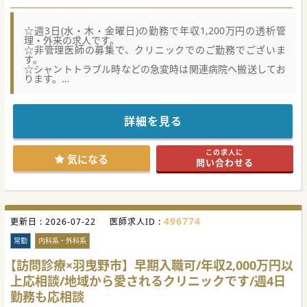
☆週3日(水・木・金曜日)の勤務で年収1,200万円の透析管
理・外来の求人です。
☆非管理医師の募集で、クリニックでのご勤務でございま
す。
☆シャントトラブル時などの急変時は関連病院へ搬送してお
ります。
☆★コンサルタントからのメッセージ★☆
週3日のご勤務で社保完備しておりますので、
詳細を見る
子育て中の先生にもお勧めの求人です。
お気軽にお問い合わせくださいませ。
この求人に
#秋入職可
気になる
問い合わせる
496774
更新日 :
2026-07-22
医師求人ID :
常勤
内科系・外科系
【訪問診療×羽曳野市】早期入職可/年収2,000万円以
上応相談/地域から愛されるクリニックです/週4日
勤務も応相談