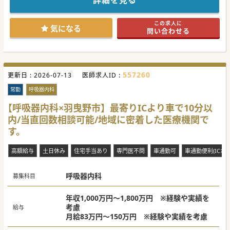
詳細を見る
セスの非常に良い病院です。
#秋入職可
この求人に
気になる
問い合わせる
557260
更新日 :
2026-07-13
医師求人ID :
常勤
呼吸器内科
【呼吸器内科×羽曳野市】最寄りICより車で10分以
内/当直回数相談可能/地域に密着した医療機関で
す。
高額給与
土日休み
住宅手当あり
専門医不問
車通勤可
車通勤便利(ICから
呼吸器内科
募集科目
年収1,000万円～1,800万円 ※経験や実績を
考慮
給与
月給83万円～150万円 ※経験や実績を考慮