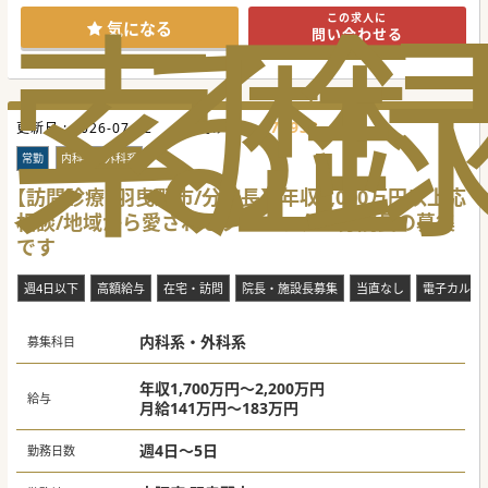
索
る
歴
#秋入職可
この求人に
気になる
問い合わせる
478933
更新日 :
2026-07-22
医師求人ID :
常勤
内科系・外科系
【訪問診療×羽曳野市/分院長】年収2,000万円以上応
相談/地域から愛されるクリニックの分院長の募集
です
週4日以下
高額給与
在宅・訪問
院長・施設長募集
当直なし
電子カルテ
内科系・外科系
募集科目
年収1,700万円～2,200万円
給与
月給141万円～183万円
週4日～5日
勤務日数