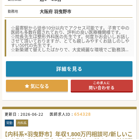
大阪府 羽曳野市
勤務地
☆最寄駅から徒歩10分以内でアクセス可能です。子育て中の
医師も多数在籍されており、評判の良い医療機関様です。
☆院長先生は整形外科医の先生です。何度かお会いしお話し
させて頂いておりますが、とても親しみやすくお話しのしや
すい50代の先生です。
☆新築建て替えしたばかりで、大変綺麗な環境でご勤務頂け
ます。
【職場環境と雰囲気】
■週4日勤務や時短勤務として16時までのご勤務等、ワーク
詳細を見る
ライフバランスを重視した柔軟な勤務体制を提供していま
す。
■院内は2025年の3月に新築移転したばかりで、大変綺麗な
この求人に
職場となっております。院内には食堂も完備しており、そち
気になる
問い合わせる
らもご利用頂けます。また、院外託児所もご利用が可能で
す。
■在籍医師は、30代～40代の先生で、子育て中の先生が多く
在籍していらっしゃる状況です。その為、子育てにご理解の
ある職場環境となっており安心してご勤務頂けます。院長先
生は整形外科医の先生で、とても親しみやすい先生です。
654328
更新日 :
2026-06-22
医師求人ID :
【具体的な業務内容】
■外来を週2～マ程度ご担当頂き、病棟管理、内視鏡検査、
常勤
内科系
健診、日中の救急対応をお願いしたい意向です。
■地域の医療ニーズに応えつつ、重症度の高い症例は近隣の
【内科系×羽曳野市】年収1,800万円相談可/新しいこ
高次医療機関と連携して対応します。