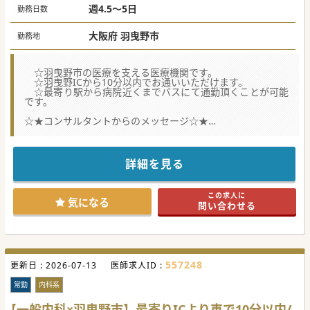
週4.5～5日
勤務日数
大阪府 羽曳野市
勤務地
☆羽曳野市の医療を支える医療機関です。
☆羽曳野ICから10分以内でお通いいただけます。
☆最寄り駅から病院近くまでバスにて通勤頂くことが可能
です。
☆★コンサルタントからのメッセージ☆★
体制強化のための募集です。
質の高い医療を目指し、患者様にも職員にも寄り添った医療
機関です。
ご検討よろしくお願いします。
詳細を見る
この求人に
気になる
問い合わせる
557248
更新日 :
2026-07-13
医師求人ID :
常勤
内科系
【一般内科×羽曳野市】最寄りICより車で10分以内/