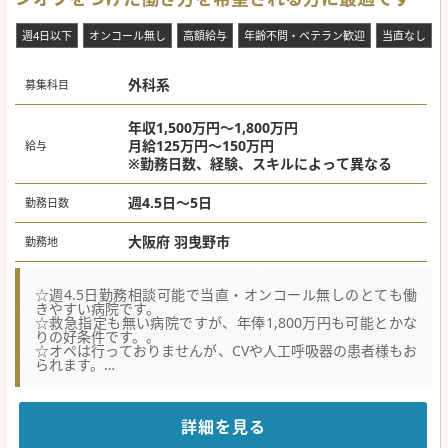
週4日以下
オンコール無し
高額給与
年齢不問・ベテラン歓迎
当直なし
外科系
募集科目
年収1,500万円～1,800万円
月給125万円～150万円
給与
※勤務日数、経験、スキルによって異なる
週4.5日～5日
勤務日数
大阪府 羽曳野市
勤務地
☆週4.5日勤務相談可能で当直・オンコール無しのとても働
きやすい病院です。
☆救急指定も無い病院ですが、年俸1,800万円も可能とかな
りの好条件です。。
☆オペは行っておりませんが、CVや人工呼吸器の患者様もお
られます。
★☆コンサルタントからのメッセージ★☆
ワークライフバランス重視や高年収希望の方まで、
幅広くオススメさせていただける病院です。
詳細を見る
お気軽にお問い合わせください。