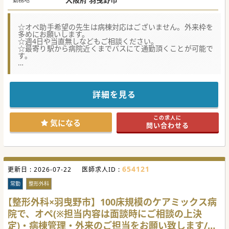
【参考年収】
・10年目モデル年俸／1,200万円 （当直その
他手当て含む）
☆オペ助手希望の先生は病棟対応はございません。外来枠を
・15年目モデル年俸／1,544万円 （当直その
多めにお願いします。
☆週4日や当直無しなどもご相談ください。
他手当て含む）
☆最寄り駅から病院近くまでバスにて通勤頂くことが可能で
・20年目モデル年俸／1,754万円 （当直その
す。
他手当て含む）
☆★コンサルタントからのメッセージ☆★
質の高い医療を目指し、患者様にも職員にも寄り添った医療
機関です。
詳細を見る
是非一度お問い合わせください。
#秋入職可
この求人に
気になる
問い合わせる
654121
更新日 :
2026-07-22
医師求人ID :
常勤
整形外科
【整形外科×羽曳野市】100床規模のケアミックス病
院で、オペ(※担当内容は面談時にご相談の上決
定)・病棟管理・外来のご担当をお願い致します/高