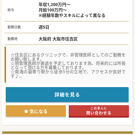
年収1,200万円～
月給100万円～
給与
※経験年数やスキルによって異なる
週5日
勤務日数
大阪府 大阪市住吉区
勤務地
☆住吉区にあるクリニックで、非管理医師としてのご勤務を
お願い致します。
☆現管理医師が勇退を予定しております為、将来的には所長
となって頂ける方を募集しております。
☆南海の最寄り駅から徒歩5分の立地で、アクセスが良好で
す♪
★☆コンサルタントからのメッセージ★☆
外来メインで訪問診療もこなして頂ける方からのご応募をお
待ちしております。
詳細を見る
#秋入職可
この求人に
気になる
問い合わせる