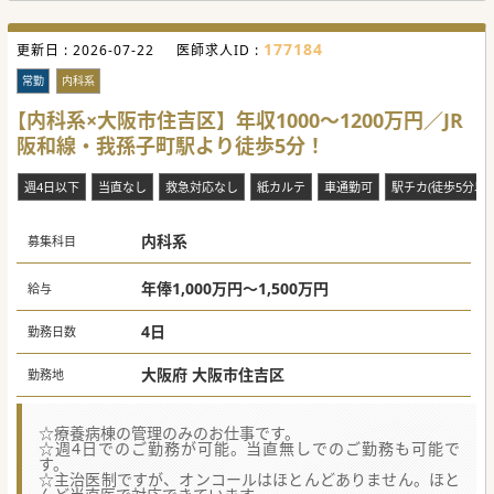
177184
更新日 :
2026-07-22
医師求人ID :
常勤
内科系
【内科系×大阪市住吉区】年収1000～1200万円／JR
阪和線・我孫子町駅より徒歩5分！
週4日以下
当直なし
救急対応なし
紙カルテ
車通勤可
駅チカ(徒歩5分以内
内科系
募集科目
年俸1,000万円～1,500万円
給与
4日
勤務日数
大阪府 大阪市住吉区
勤務地
☆療養病棟の管理のみのお仕事です。
☆週4日でのご勤務が可能。当直無しでのご勤務も可能で
す。
☆主治医制ですが、オンコールはほとんどありません。ほと