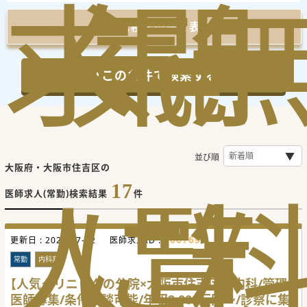
求
気
閲
詳細な検索条件を表示
この条件で検索する
並び順
大阪府・大阪市住吉区の
人
に
覧
17
医師求人(常勤)検索結果
件
466769
更新日 :
2026-07-22
医師求人ID :
常勤
内科系
【人気クリニックの分院×大阪市住吉区】内科/管理
医師募集/条件相談可能/年収2,000万円～/診察に集