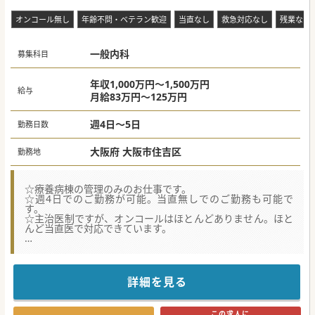
オンコール無し
年齢不問・ベテラン歓迎
当直なし
救急対応なし
残業なし
一般内科
募集科目
年収1,000万円～1,500万円
給与
月給83万円～125万円
週4日～5日
勤務日数
大阪府 大阪市住吉区
勤務地
☆療養病棟の管理のみのお仕事です。
☆週4日でのご勤務が可能。当直無しでのご勤務も可能で
す。
☆主治医制ですが、オンコールはほとんどありません。ほと
んど当直医で対応できています。
★☆コンサルタントからのメッセージ★☆
療養型病棟でゆったりとご勤務頂けます。
福利厚生が充実しており、借り上げ社宅、赴任手当も相談可
能です。
詳細を見る
通常の有給とは別に、特別有給の取得も可能で、年間14日間
付与されます。
当直、オンコール無しの勤務も可能なので、家庭と仕事の両
この求人に