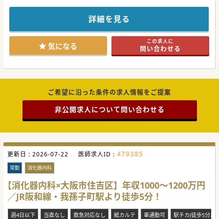
療養型病棟でゆったりとご勤務頂けます。
福利厚生が充実しており、借り上げ社宅、赴任手当も相談可
能です。
詳細を見る
通常の有給とは別に、特別有給の取得も可能で、年間14日間
付与されます。
当直、オンコール無しの勤務も可能なので、家庭と仕事の両
この求人に
立が可能です。
気になる
問い合わせる
是非ともご応募ください。
#秋入職可
ご希望に沿った条件の求人情報をご提案
非公開求人について問い合わせる
479385
更新日 :
2026-07-22
医師求人ID :
常勤
消化器内科
【消化器内科×大阪市住吉区】年収1000～1200万円
／JR阪和線・我孫子町駅より徒歩5分！
週4日以下
当直なし
救急対応なし
紙カルテ
車通勤可
駅チカ(徒歩5分以内