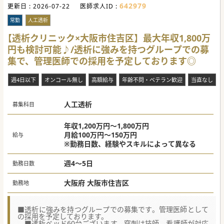
642979
更新日 :
2026-07-22
医師求人ID :
常勤
人工透析
【透析クリニック×大阪市住吉区】最大年収1,800万
円も検討可能♪/透析に強みを持つグループでの募
集で、管理医師での採用を予定しております◎
週4日以下
オンコール無し
高額給与
年齢不問・ベテラン歓迎
当直なし
人工透析
募集科目
年収1,200万円～1,800万円
月給100万円～150万円
給与
※勤務日数、経験やスキルによって異なる
週4～5日
勤務日数
大阪府 大阪市住吉区
勤務地
■透析に強みを持つグループでの募集です。管理医師として
の採用を予定しております。
■透析ベッド60台ございます。穿刺は技師、看護師が対応