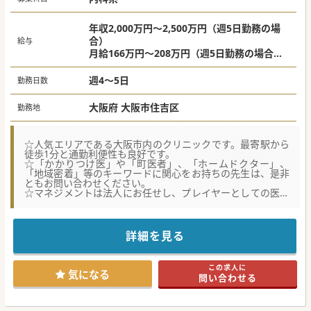
年収2,000万円～2,500万円（週5日勤務の場
合）
給与
月給166万円～208万円（週5日勤務の場合）
※ご経験やスキル、お人柄による
週4～5日
勤務日数
大阪府 大阪市住吉区
勤務地
☆人気エリアである大阪市内のクリニックです。最寄駅から
徒歩1分と通勤利便性も良好です。
☆「かかりつけ医」や「町医者」、「ホームドクター」、
「地域密着」等のキーワードに関心をお持ちの先生は、是非
ともお問い合わせください。
☆マネジメントは法人にお任せし、プレイヤーとしての医師
業務に専念できる環境です。
【医療機関情報】
■2年間で複数の分院を開院させている、非常に勢いのある
詳細を見る
法人です。内科の他に小児科クリニックも展開しており、今
後は大阪府外にも開院予定がございます。
■「かかりつけ医」、「町医者」として、地域からの評判も
この求人に
高い法人で、特に糖尿病治療においては関西でもトップクラ
気になる
問い合わせる
スの診療実績がございます。
■院長ながら、経営や管理、採用等のマネジメントは法人に
お任せできますので、診療に集中したいタイプの先生に非常
にお勧めです。