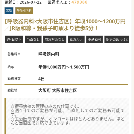
479386
更新日 :
2026-07-22
医師求人ID :
常勤
呼吸器内科
【呼吸器内科×大阪市住吉区】年収1000～1200万円
／JR阪和線・我孫子町駅より徒歩5分！
週4日以下
当直なし
救急対応なし
紙カルテ
車通勤可
駅チカ(徒歩5分以内
呼吸器内科
募集科目
年俸1,000万円～1,500万円
給与
4日
勤務日数
大阪府 大阪市住吉区
勤務地
☆療養病棟の管理のみのお仕事です。
☆週4日でのご勤務が可能。当直無しでのご勤務も可能で
す。
☆主治医制ですが、オンコールはほとんどありません。ほと
んど当直医で対応できています。
★☆コンサルタントからのメッセージ★☆