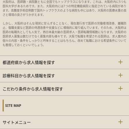
大阪府は、医師数・病院数ともに全国でもトップクラスになります。これは、大阪府内に5つも
医科大学があるためです。また、大阪府内には7つの特定機能病院に指定されている病院があり
ます。高難度手術症例数で国内トップクラスのような病院も中にはあり、大阪府の医療水重の高
さと環境の良さがうかがえます。
しかし、大阪府はそんな現状に甘んずることなく、現在進行形で医師の労働環境改善、離職防
止、復職支援など医師の待遇改善や支援などに積極的に取り組んでいます。そのため、大阪府は
医師の転職先としても人気で、西日本最大級の医師求人・医師転職情報数になります。大阪府の
医師求人募集は数だけでなく募集内容も様々です。大阪で転職を希望される医師は、求人案内の
個々の内容・条件をしっかりと吟味することはもちろん、改めて転職における希望条件について
も整理しておくといいでしょう。
都道府県から求人情報を探す
診療科目から求人情報を探す
こだわり条件から求人情報を探す
SITE MAP
サイトメニュー