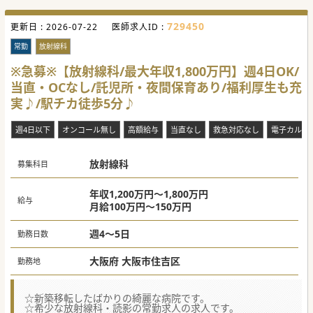
【職場環境と雰囲気】
729450
更新日 :
■理事長は、人への優しさや高いバイタリティーを感じさせ
2026-07-22
医師求人ID :
るお人柄の先生で、世界的な著名人による講演会を配信する
プラットフォームにも登壇された実績がございます。
常勤
放射線科
■クリニックの理念である「関わる一人ひとりが生き生きと
充実した日々を過ごし、幸せで納得できる人生の創造に貢献
※急募※【放射線科/最大年収1,800万円】週4日OK/
します」という想いを全職種が大切にしています。理念研修
当直・OCなし/託児所・夜間保育あり/福利厚生も充
も経て、全ての職員が同じ方向を向いて地域の健康増進のサ
ポートにあたっております。
実♪/駅チカ徒歩5分♪
■通勤利便性の高さも魅力の1つで、御堂筋線の最寄駅から
は徒歩約1分、JRの駅からも徒歩11分でアクセス可能です。
週4日以下
オンコール無し
高額給与
当直なし
救急対応なし
電子カルテ
【業務内容】
■クリニックは昔ながらの町並みも漂うエリアにあり、主に
生活圏内の患者様が来院されています。
放射線科
■外来のみや、訪問診療をミックスした働き方等、業務内容
募集科目
のバランスは柔軟にアレンジすることができます。
■現状、残業はほとんど発生しておらず、また週4日勤務も
可能ですので、家庭やプライベートとの両立を叶えたい先生
年収1,200万円～1,800万円
給与
にも無理なくご勤務いただけるかと存じます。
月給100万円～150万円
#秋入職可
週4～5日
勤務日数
大阪府 大阪市住吉区
勤務地
☆新築移転したばかりの綺麗な病院です。
☆希少な放射線科・読影の常勤求人の求人です。