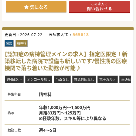
◆理事長は、人への優しさや高いバイタリティーを感じさせ
この求人に
るお人柄の先生で、世界的な著名人による講演会を配信する
気になる
問い合わせる
プラットフォームにも登壇された実績がございます。
◆クリニックの理念である「関わる一人ひとりが生き生きと
充実した日々を過ごし、幸せで納得できる人生の創造に貢献
します」という想いを全職種が大切にしています。理念研修
も経て、全ての職員が同じ方向を向いて地域の健康増進のサ
ポートにあたっております。
565618
更新日 :
◆将来開業を検討されている先生はクリニック運営を学ぶ機
2026-07-22
医師求人ID :
会がございます。育児中等で勤務時間に制限がある先生も歓
迎しており、週20時間勤務より常勤医師としての採用の検討
常勤
精神科
が可能です。
◆長期休暇が取りやすい環境なのでオンオフ切り替えたい先
【認知症の病棟管理メインの求人】指定医限定！新
生にお勧めの求人です。
築移転した病院で設備も新しいです/慢性期の医療
#秋入職可
機関で落ち着いた勤務が可能♪
週4日以下
オンコール無し
当直なし
救急対応なし
電子カルテ
車通勤可
精神科
募集科目
年収1,000万円～1,500万円
月給83万円～125万円
給与
※経験年数、スキル等により異なる
週4～5日
勤務日数