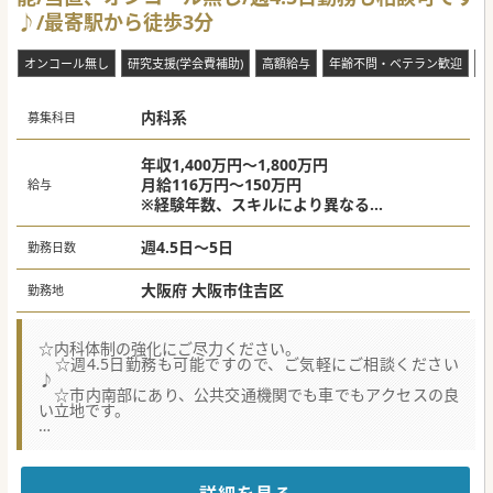
します」という想いを全職種が大切にしています。理念研修
♪/最寄駅から徒歩3分
も経て、全ての職員が同じ方向を向いて地域の健康増進のサ
ポートにあたっております。
■通勤利便性の高さも魅力の1つで、御堂筋線の最寄駅から
オンコール無し
研究支援(学会費補助)
高額給与
年齢不問・ベテラン歓迎
当
は徒歩約1分、JRの駅からも徒歩11分でアクセス可能です。
【業務内容】
内科系
■専門外来の開設も可能で、その点柔軟にご相談頂けます。
募集科目
頑張った医師が正当な評価をされるような仕組みをお考えさ
れておられます。年収についてはインセンティブ制度も導入
されておりますので、年収3,000万円以上支給されている先
年収1,400万円～1,800万円
生方もおられます。
月給116万円～150万円
給与
■本院のクリニックは昔ながらの町並みも漂うエリアにあ
※経験年数、スキルにより異なる
り、主に生活圏内の患者様が来院されています。
※早番・居残りでは、時給12,500円が別途支
■現状、残業はほとんど発生しておらず、また週4日勤務も
可能ですので、家庭やプライベートとの両立を叶えたい先生
給されます。
週4.5日～5日
勤務日数
にも無理なくご勤務いただけるかと存じます。外来のみや、
訪問診療をミックスした働き方等、業務内容のバランスは柔
軟にアレンジすることができます。
大阪府 大阪市住吉区
勤務地
#秋入職可
☆内科体制の強化にご尽力ください。
☆週4.5日勤務も可能ですので、ご気軽にご相談ください
♪
☆市内南部にあり、公共交通機関でも車でもアクセスの良
い立地です。
★☆コンサルタントからのメッセージ★☆
130床程度の病院でのご勤務です。内科の常勤医がご退職さ
れたため、今回募集に至りました。
コンパクトな病院で、JRや地下鉄の最寄り駅から徒歩数分と