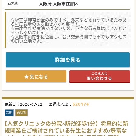
大阪府 大阪市住吉区
勤務地
☆現在は非常勤医のみでオペ、外来などを行っているためあ
る程度裁量のある働き方が可能です。
☆高度急性期病院ではないため、重症な患者様はほとんどい
らっしゃいません。
☆大阪市内南部に位置し、公共交通機関でも車でもアクセス
の良い立地です。
★☆コンサルタントからのメッセージ★☆
現在、整形外科については常勤が不在でのため、整形外科の
方向性もある程度決定権のあるポストでの相談も可能です。
詳細を見る
1,800万円以上もご相談可能ですので、ご興味がございまし
たらお問合せください。
この求人に
#秋入職可
気になる
問い合わせる
620174
更新日 :
2026-07-22
医師求人ID :
常勤
内科系
【人気クリニックの分院×駅ﾁｶ徒歩1分】将来的に新
規開業をご検討されている先生におすすめ/豊富な