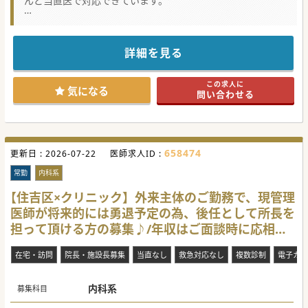
んど当直医で対応できています。
★☆コンサルタントからのメッセージ★☆
療養型病棟でゆったりとご勤務頂けます。
福利厚生が充実しており、借り上げ社宅、赴任手当も相談可
能です。
詳細を見る
通常の有給とは別に、特別有給の取得も可能で、年間14日間
付与されます。
当直、オンコール無しの勤務も可能なので、家庭と仕事の両
この求人に
立が可能です。
気になる
問い合わせる
是非ともご応募ください。
#秋入職可
658474
更新日 :
2026-07-22
医師求人ID :
常勤
内科系
【住吉区×クリニック】外来主体のご勤務で、現管理
医師が将来的には勇退予定の為、後任として所長を
担って頂ける方の募集♪/年収はご面談時に応相談
★
在宅・訪問
院長・施設長募集
当直なし
救急対応なし
複数診制
電子カル
内科系
募集科目