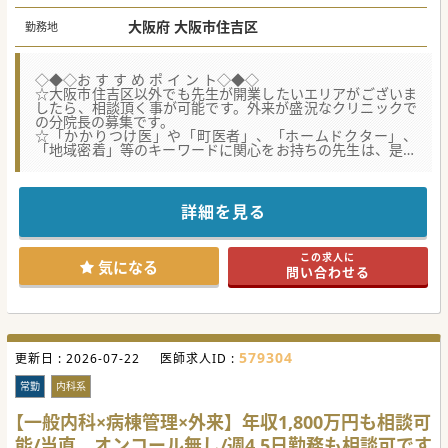
大阪府 大阪市住吉区
勤務地
◇◆◇お す す め ポ イ ン ト◇◆◇
☆大阪市住吉区以外でも先生が開業したいエリアがございま
したら、相談頂く事が可能です。外来が盛況なクリニックで
の分院長の募集です。
☆「かかりつけ医」や「町医者」、「ホームドクター」、
「地域密着」等のキーワードに関心をお持ちの先生は、是非
ともお問い合わせください。
☆マネジメントは法人にお任せし、プレイヤーとしての医師
業務に専念できる環境です。
詳細を見る
【医療機関情報】
■2年間で複数の分院を開院させている、非常に勢いのある
法人です。内科の他に小児科クリニックも展開しており、今
この求人に
後は大阪府外にも開院予定がございます。
気になる
問い合わせる
■「かかりつけ医」、「町医者」として、地域からの評判も
高い法人で、特に糖尿病治療においては関西でもトップクラ
スの診療実績がございます。
■院長ながら、経営や管理、採用等のマネジメントは法人に
お任せできますので、診療に集中したいタイプの先生に非常
にお勧めです。
579304
更新日 :
2026-07-22
医師求人ID :
【職場環境と雰囲気】
■理事長は、人への優しさや高いバイタリティーを感じさせ
常勤
内科系
るお人柄の先生で、世界的な著名人による講演会を配信する
プラットフォームにも登壇された実績がございます。
【一般内科×病棟管理×外来】年収1,800万円も相談可
■クリニックの理念である「関わる一人ひとりが生き生きと
能/当直、オンコール無し/週4.5日勤務も相談可です
充実した日々を過ごし、幸せで納得できる人生の創造に貢献