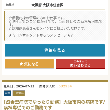
大阪府 大阪市住吉区
勤務地
☆療養病棟の管理のみのお仕事です。
☆週4日でのご勤務が可能で、当直無しのご勤務も可能で
す。
☆認知症患者さんをメインにご担当いただけます。
★☆コンサルタントからのメッセージ★☆
認知症患者さんが多くなってきているため、精神科のドクタ
ーを募集しております。
当直やオンコールも無く、オンオフはっきりしたいドクター
詳細を見る
にもオススメの求人です。
複数の常勤医が在籍しており、他科との連携もしっかりされ
ています♪
この求人に
気になる
問い合わせる
#秋入職可
532934
更新日 :
2026-07-22
医師求人ID :
常勤
一般内科
【療養型病院でゆったり勤務】大阪市内の病院です/
病棟専従でのご勤務です