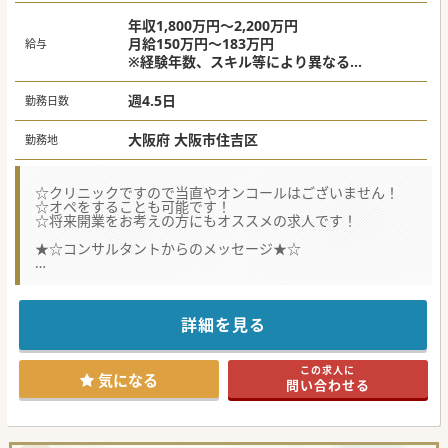
年収1,800万円～2,200万円
月給150万円～183万円
給与
※経験年数、スキル等により異なる
※オペを実施される場合、診療報酬の30％を
別途支給
週4.5日
勤務日数
大阪府 大阪市住吉区
勤務地
☆クリニックですので当直やオンコールはございません！
☆オペをすることも可能です！
☆将来開業をお考えの方にもオススメの求人です！
★☆コンサルタントからのメッセージ★☆
現在の管理医師が開業予定で退職予定のため募集されていま
す。
クリニックですが、ご希望のドクターには法人内の病院でオ
ペを行っていただくことも可能です。
詳細を見る
その場合、手術手当として診療報酬の30％を支給されます♪
この求人に
気になる
問い合わせる