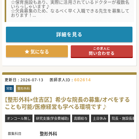
☆保育施設もあり、実際に活用されているドクターが複数名
いらっしゃいます♪
☆欠員募集のため、なるべく早く入職できる先生を募集して
おります！
#秋入職可
詳細を見る
この求人に
気になる
問い合わせる
602614
更新日 :
2026-07-13
医師求人ID :
常勤
整形外科
【整形外科×住吉区】希少な院長の募集/オペをする
ことも可能/医療経営も学べる環境です♪
オンコール無し
研究支援(学会費補助)
高額給与
土日休み
院長・施設長募集
整形外科
募集科目