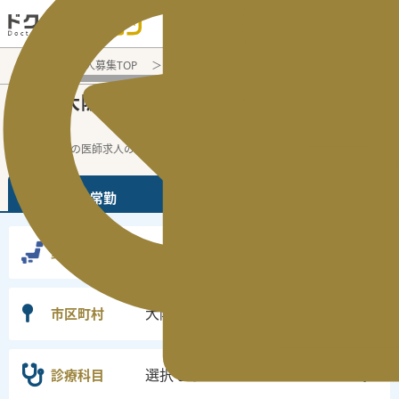
電話でのお問い合わせ：平日9:30-19:00
医師転職・求人募集TOP
常勤求人検索
大阪府 医師求人
大
大阪府大阪市住吉区
常勤医師求人・転職情
の
報
大阪府の常勤の医師求人の検索結果です。
...
続きを読む▼
常勤
非常勤
大阪府
勤務地
大阪市住吉区
市区町村
選択なし
診療科目