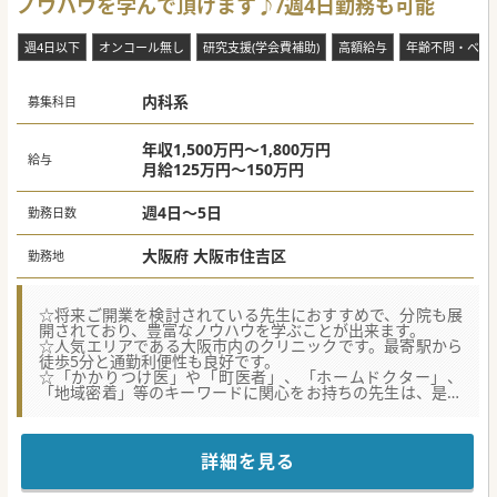
ノウハウを学んで頂けます♪/週4日勤務も可能
週4日以下
オンコール無し
研究支援(学会費補助)
高額給与
年齢不問・ベテ
内科系
募集科目
年収1,500万円～1,800万円
給与
月給125万円～150万円
週4日～5日
勤務日数
大阪府 大阪市住吉区
勤務地
☆将来ご開業を検討されている先生におすすめで、分院も展
開されており、豊富なノウハウを学ぶことが出来ます。
☆人気エリアである大阪市内のクリニックです。最寄駅から
徒歩5分と通勤利便性も良好です。
☆「かかりつけ医」や「町医者」、「ホームドクター」、
「地域密着」等のキーワードに関心をお持ちの先生は、是非
ともお問い合わせください。
★☆コンサルタントからのメッセージ★☆
◆ここ2～3年間で複数の分院を開院させている法人です。今
詳細を見る
後は内視鏡センターや小児科センターの展開も予定されてい
ます。