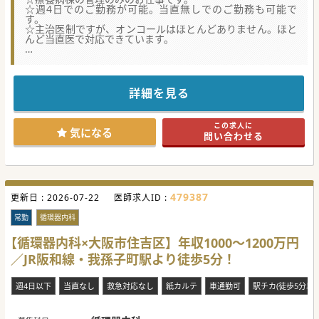
☆週4日でのご勤務が可能。当直無しでのご勤務も可能で
す。
☆主治医制ですが、オンコールはほとんどありません。ほと
んど当直医で対応できています。
★☆コンサルタントからのメッセージ★☆
療養型病棟でゆったりとご勤務頂けます。
福利厚生が充実しており、借り上げ社宅、赴任手当も相談可
能です。
詳細を見る
通常の有給とは別に、特別有給の取得も可能で、年間14日間
付与されます。
当直、オンコール無しの勤務も可能なので、家庭と仕事の両
この求人に
立が可能です。
気になる
問い合わせる
是非ともご応募ください。
#秋入職可
479387
更新日 :
2026-07-22
医師求人ID :
常勤
循環器内科
【循環器内科×大阪市住吉区】年収1000～1200万円
／JR阪和線・我孫子町駅より徒歩5分！
週4日以下
当直なし
救急対応なし
紙カルテ
車通勤可
駅チカ(徒歩5分以内