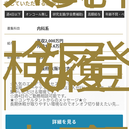
中していただける環境です
週4日以下
オンコール無し
研究支援(学会費補助)
高額給与
年齢不問・ベテ
内科系
募集科目
検
な
履
年収2,000万円
給与
月給166.6万円
週5日
勤務日数
大阪府 大阪市住吉区
勤務地
☆人気のエリアでアクセス良好です。
☆採用、マーケティングなどは法人が行いますので、診察に
集中いただける環境です。
☆週4日のご勤務相談可能です。
★☆コンサルタントからのメッセージ★☆
長期休暇が取りやすい環境なのでオンオフ切り替えたい先生
にお勧めの求人です。
#秋入職可
詳細を見る