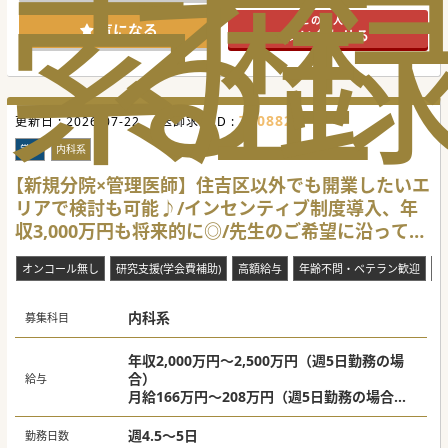
索
る
歴
この求人に
気になる
問い合わせる
700882
更新日 :
2026-07-22
医師求人ID :
常勤
内科系
【新規分院×管理医師】住吉区以外でも開業したいエ
リアで検討も可能♪/インセンティブ制度導入、年
収3,000万円も将来的に◎/先生のご希望に沿ってカ
スタマイズ
オンコール無し
研究支援(学会費補助)
高額給与
年齢不問・ベテラン歓迎
院
内科系
募集科目
年収2,000万円～2,500万円（週5日勤務の場
合）
給与
月給166万円～208万円（週5日勤務の場合）
※ご経験やスキル、お人柄による
週4.5～5日
勤務日数