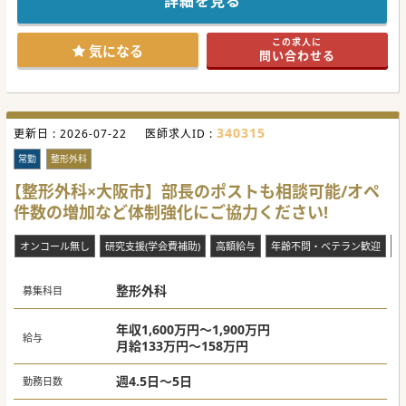
詳細を見る
通勤もしやすい立地です◎
#秋入職可
この求人に
気になる
問い合わせる
340315
更新日 :
2026-07-22
医師求人ID :
常勤
整形外科
【整形外科×大阪市】部長のポストも相談可能/オペ
件数の増加など体制強化にご協力ください!
オンコール無し
研究支援(学会費補助)
高額給与
年齢不問・ベテラン歓迎
当
整形外科
募集科目
年収1,600万円～1,900万円
給与
月給133万円～158万円
週4.5日～5日
勤務日数