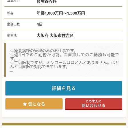
循環器内科
募集科目
年俸1,000万円～1,500万円
給与
4日
勤務日数
大阪府 大阪市住吉区
勤務地
☆療養病棟の管理のみのお仕事です。
☆週4日でのご勤務が可能。当直無しでのご勤務も可能で
す。
☆主治医制ですが、オンコールはほとんどありません。ほと
んど当直医で対応できています。
★☆コンサルタントからのメッセージ★☆
療養型病棟でゆったりとご勤務頂けます。
福利厚生が充実しており、借り上げ社宅、赴任手当も相談可
能です。
詳細を見る
通常の有給とは別に、特別有給の取得も可能で、年間14日間
付与されます。
当直、オンコール無しの勤務も可能なので、家庭と仕事の両
この求人に
立が可能です。
気になる
問い合わせる
是非ともご応募ください。
#秋入職可