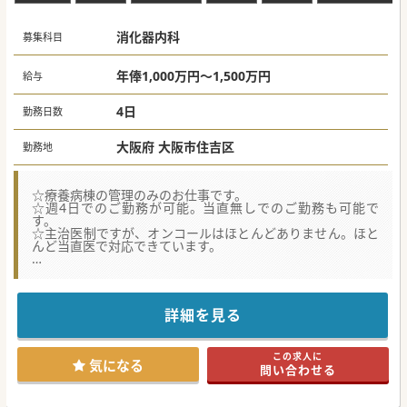
消化器内科
募集科目
年俸1,000万円～1,500万円
給与
4日
勤務日数
大阪府 大阪市住吉区
勤務地
☆療養病棟の管理のみのお仕事です。
☆週4日でのご勤務が可能。当直無しでのご勤務も可能で
す。
☆主治医制ですが、オンコールはほとんどありません。ほと
んど当直医で対応できています。
★☆コンサルタントからのメッセージ★☆
療養型病棟でゆったりとご勤務頂けます。
福利厚生が充実しており、借り上げ社宅、赴任手当も相談可
能です。
詳細を見る
通常の有給とは別に、特別有給の取得も可能で、年間14日間
付与されます。
当直、オンコール無しの勤務も可能なので、家庭と仕事の両
この求人に
立が可能です。
気になる
問い合わせる
是非ともご応募ください。
#秋入職可