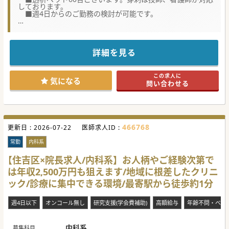
しております。
■週4日からのご勤務の検討が可能です。
★☆コンサルタントからのメッセージ★☆
週5日勤務で、年収最大1,800万円と高額求人です。
お気軽にお問い合わせください。
詳細を見る
#秋入職可
この求人に
気になる
問い合わせる
466768
更新日 :
2026-07-22
医師求人ID :
常勤
内科系
【住吉区×院長求人/内科系】お人柄やご経験次第で
は年収2,500万円も狙えます/地域に根差したクリニ
ック/診療に集中できる環境/最寄駅から徒歩約1分
週4日以下
オンコール無し
研究支援(学会費補助)
高額給与
年齢不問・ベテ
内科系
募集科目