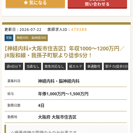
立が可能です。
気になる
問い合わせる
是非ともご応募ください。
#秋入職可
479388
更新日 :
2026-07-22
医師求人ID :
常勤
神経内科・脳神経内科
【神経内科×大阪市住吉区】年収1000～1200万円／
JR阪和線・我孫子町駅より徒歩5分！
週4日以下
当直なし
救急対応なし
紙カルテ
車通勤可
駅チカ(徒歩5分以内
神経内科・脳神経内科
募集科目
年俸1,000万円～1,500万円
給与
4日
勤務日数
大阪府 大阪市住吉区
勤務地
☆療養病棟の管理のみのお仕事です。